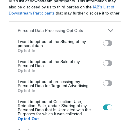
IAB’s list of downstream participants. This information may
#
SZERELEM
#
KAPCSOLAT
#
VALLOMÁS
also be disclosed by us to third parties on the
IAB’s List of
Downstream Participants
that may further disclose it to other
#
SZLÁVEN
#
PALÁGYI DIA
#
SOROZAT
#
RTL KLUB
third parties.
#
RTL
Please note that this website/app uses one or more Google
Personal Data Processing Opt Outs
services and may gather and store information including but
not limited to your visit or usage behaviour. You may click to
I want to opt-out of the Sharing of my
personal data.
grant or deny consent to Google and its third-party tags to
Opted In
use your data for below specified purposes in below Google
consent section.
I want to opt-out of the Sale of my
Personal Data.
Opted In
Népszerű
I want to opt-out of processing my
Personal Data for Targeted Advertising.
Opted In
3:03
I want to opt-out of Collection, Use,
Retention, Sale, and/or Sharing of my
Personal Data that Is Unrelated with the
Purposes for which it was collected.
Opted Out