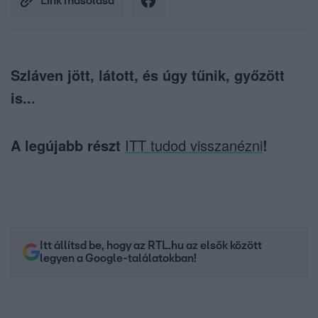
Link másolása
Szláven jött, látott, és úgy tűnik, győzött
is...
A legújabb részt
ITT tudod visszanézni
!
Itt állítsd be, hogy az RTL.hu az elsők között
legyen a Google-találatokban!