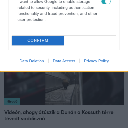
I want to allow Google to enable storage
related to security, including authentication
Grúz fiatal erőszakoskodott egy 18 éves magyar
functionality and fraud prevention, and other
lánnyal Hajdúszoboszlón, az áldozaton kínai
user protection.
lányok segítettek
CONFIRM
2:27
Data Deletion
Data Access
Privacy Policy
Híradó
Videón, ahogy átúszik a Dunán a Kossuth térre
tévedt vaddisznó