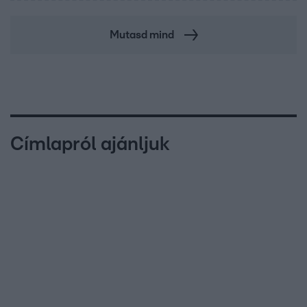
Mutasd mind
Címlapról ajánljuk