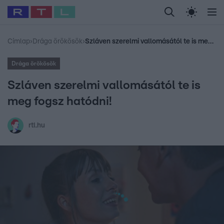
Legfrissebb
RTL Híradó
Fókusz
Sztárhírek
Randi
Celeb vagyok, me
#
Babits Marcella
#
Szellő István
#
Most Wanted
#
Gallusz Niko
Címlap
›
Drága örökösök
›
Szláven szerelmi vallomásától te is meg fogsz hatódni!
Drága örökösök
Szláven szerelmi vallomásától te is
meg fogsz hatódni!
rtl.hu