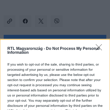
Kövess minket, és értesülj a friss hírekről a
RTL Magyarország -
Do Not Process My Personal
Facebookon is!
Information
Követem
If you wish to opt-out of the sale, sharing to third parties, or
processing of your personal or sensitive information for
targeted advertising by us, please use the below opt-out
section to confirm your selection. Please note that after your
opt-out request is processed you may continue seeing
interest-based ads based on personal information utilized by
us or personal information disclosed to third parties prior to
#
DRÁGA ÖRÖKÖSÖK
#
ADÁSRÉSZLETEK
your opt-out. You may separately opt-out of the further
#
EMLÉKEZETES JELENET
#
EMLÉKEZETES PILLANAT
disclosure of your personal information by third parties on the