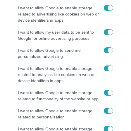
I want to allow Google to enable storage
related to advertising like cookies on web or
device identifiers in apps.
Bulvár
I want to allow my user data to be sent to
Google for online advertising purposes.
„Most jobb lenne mással lennem?” – Gallusz Niki
párja kiakadt a kritikák miatt
I want to allow Google to send me
personalized advertising.
I want to allow Google to enable storage
3:02
related to analytics like cookies on web or
device identifiers in apps.
I want to allow Google to enable storage
related to functionality of the website or app.
I want to allow Google to enable storage
related to personalization.
Exek csatája
I want to allow Google to enable storage