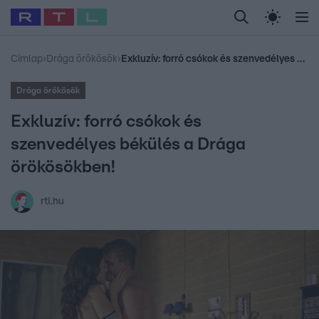
Legfrissebb
RTL Híradó
Fókusz
Sztárhírek
Randi
Celeb vagyok, me
#
Babits Marcella
#
Szellő István
#
Most Wanted
#
Gallusz Niko
Címlap
›
Drága örökösök
›
Exkluzív: forró csókok és szenvedélyes békülés a Drága örökösökben!
Drága örökösök
Exkluzív: forró csókok és
szenvedélyes békülés a Drága
örökösökben!
rtl.hu