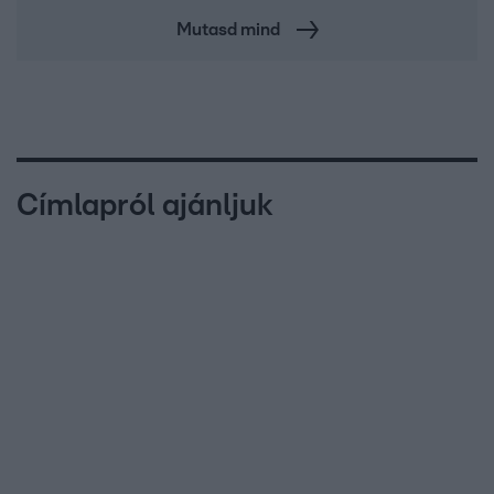
Mutasd mind
Címlapról ajánljuk