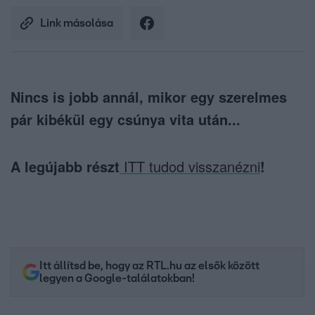
Link másolása
Nincs is jobb annál, mikor egy szerelmes
pár kibékül egy csúnya vita után...
A legújabb részt
ITT tudod visszanézni
!
Itt állítsd be, hogy az RTL.hu az elsők között
legyen a Google-találatokban!