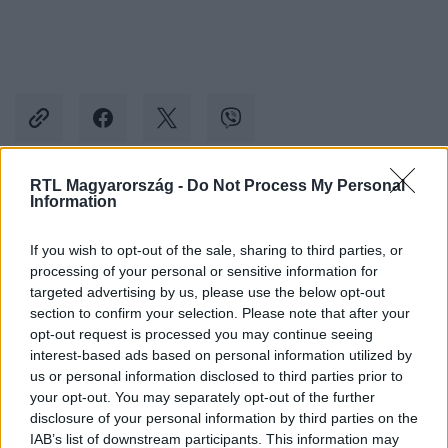
RTL Magyarország -
Do Not Process My Personal
Information
Kövess minket, és értesülj a friss hírekről a
Facebookon is!
If you wish to opt-out of the sale, sharing to third parties, or
processing of your personal or sensitive information for
Követem
targeted advertising by us, please use the below opt-out
section to confirm your selection. Please note that after your
opt-out request is processed you may continue seeing
interest-based ads based on personal information utilized by
us or personal information disclosed to third parties prior to
your opt-out. You may separately opt-out of the further
disclosure of your personal information by third parties on the
#
DRÁGA ÖRÖKÖSÖK
#
ADÁSRÉSZLETEK
IAB’s list of downstream participants. This information may