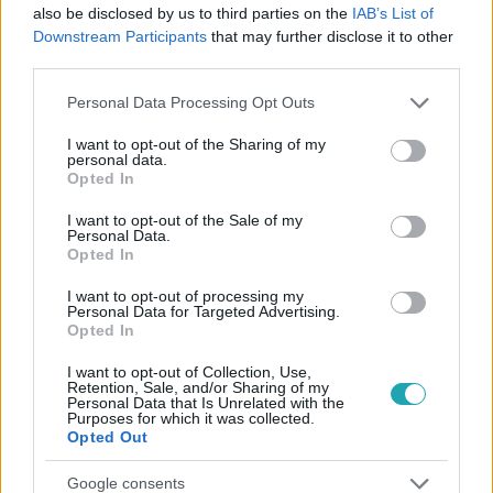
#
EMLÉKEZETES JELENET
#
EMLÉKEZETES PILLANAT
also be disclosed by us to third parties on the
IAB’s List of
Downstream Participants
that may further disclose it to other
#
BÉKÜLÉS
#
SZENVEDÉLY
#
GÁL DANI
third parties.
#
SZAPPANOS KATA
#
SOROZAT
#
RTL KLUB
#
RTL
Please note that this website/app uses one or more Google
Personal Data Processing Opt Outs
services and may gather and store information including but
not limited to your visit or usage behaviour. You may click to
I want to opt-out of the Sharing of my
personal data.
grant or deny consent to Google and its third-party tags to
Opted In
use your data for below specified purposes in below Google
consent section.
I want to opt-out of the Sale of my
Personal Data.
Opted In
Népszerű
I want to opt-out of processing my
Personal Data for Targeted Advertising.
Opted In
I want to opt-out of Collection, Use,
Retention, Sale, and/or Sharing of my
Personal Data that Is Unrelated with the
Purposes for which it was collected.
Opted Out
Google consents