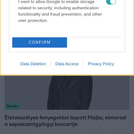
I want to allow Google to enable storage
related to security, including authentication
Energiatakarékosság a börtönökben is –
functionality and fraud prevention, and other
korlátozások miatt panaszkodnak a
user protection.
fogvatartottak
CONFIRM
Data Deletion
Data Access
Privacy Policy
Bulvár
Életveszélyes fenyegetést kapott Majka, elmarad
a sepsiszentgyörgyi koncertje