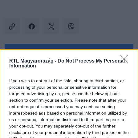
Kövess minket, és értesülj a friss hírekről a
RTL Magyarország -
Do Not Process My Personal
Facebookon is!
Information
Követem
If you wish to opt-out of the sale, sharing to third parties, or
processing of your personal or sensitive information for
targeted advertising by us, please use the below opt-out
section to confirm your selection. Please note that after your
opt-out request is processed you may continue seeing
interest-based ads based on personal information utilized by
us or personal information disclosed to third parties prior to
#
DRÁGA ÖRÖKÖSÖK
#
ADÁSRÉSZLETEK
your opt-out. You may separately opt-out of the further
#
EMLÉKEZETES JELENET
#
EMLÉKEZETES PILLANAT
disclosure of your personal information by third parties on the