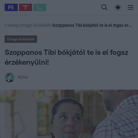
Legfrissebb
RTL Híradó
Fókusz
Sztárhírek
Randi
Celeb vagyok, me
#
Babits Marcella
#
Szellő István
#
Most Wanted
#
Gallusz Niko
Címlap
›
Drága örökösök
›
Szappanos Tibi bókjától te is el fogsz érzékenyülni!
Drága örökösök
Szappanos Tibi bókjától te is el fogsz
érzékenyülni!
rtl.hu