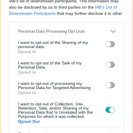
IAB’s list of downstream participants. This information may
#
HÁZASSÁG
#
BÓK
#
HUMOR
also be disclosed by us to third parties on the
IAB’s List of
Downstream Participants
that may further disclose it to other
#
SZAPPANOS TIBOR
#
SZAPPANOS VALI
#
RTL KLUB
third parties.
#
RTL
Please note that this website/app uses one or more Google
Personal Data Processing Opt Outs
services and may gather and store information including but
not limited to your visit or usage behaviour. You may click to
I want to opt-out of the Sharing of my
personal data.
grant or deny consent to Google and its third-party tags to
Opted In
use your data for below specified purposes in below Google
consent section.
I want to opt-out of the Sale of my
Personal Data.
Opted In
Népszerű
I want to opt-out of processing my
Personal Data for Targeted Advertising.
Opted In
7:51
I want to opt-out of Collection, Use,
Retention, Sale, and/or Sharing of my
Personal Data that Is Unrelated with the
Purposes for which it was collected.
Opted Out