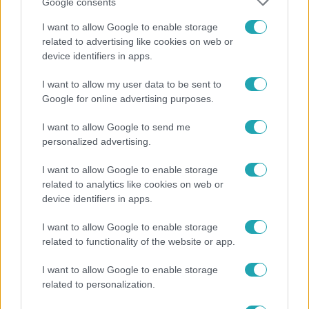
Google consents
I want to allow Google to enable storage
related to advertising like cookies on web or
device identifiers in apps.
Fókusz
I want to allow my user data to be sent to
Megvan, kik váltják a fenyegetés miatt visszalépő
Google for online advertising purposes.
Majkát a SIC Feszten
I want to allow Google to send me
personalized advertising.
2:46
I want to allow Google to enable storage
related to analytics like cookies on web or
device identifiers in apps.
I want to allow Google to enable storage
related to functionality of the website or app.
I want to allow Google to enable storage
related to personalization.
Híradó