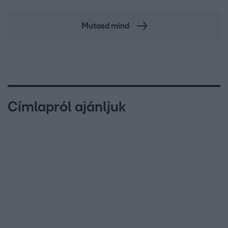
Mutasd mind
Címlapról ajánljuk