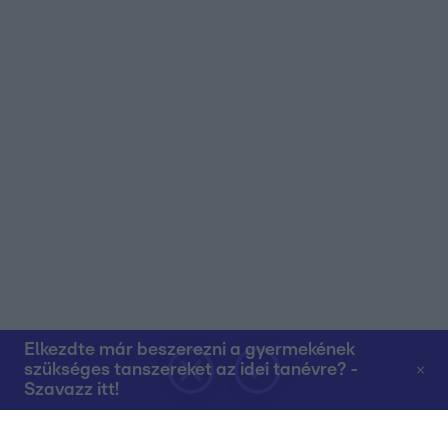
Elkezdte már beszerezni a gyermekének
szükséges tanszereket az idei tanévre? -
Szavazz itt!