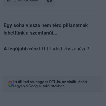
Link másolása
Egy soha vissza nem térő pillanatnak
lehettünk a szemtanúi...
A legújabb részt
ITT tudod visszanézni
!
Itt állítsd be, hogy az RTL.hu az elsők között
legyen a Google-találatokban!