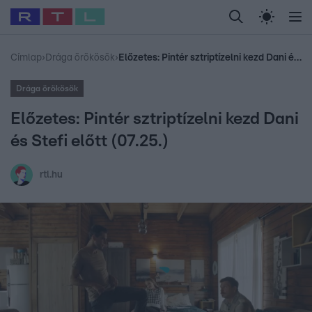
Legfrissebb
RTL Híradó
Fókusz
Sztárhírek
Randi
Celeb vagyok, me
#
Babits Marcella
#
Szellő István
#
Most Wanted
#
Gallusz Niko
Címlap
›
Drága örökösök
›
Előzetes: Pintér sztriptízelni kezd Dani és Stefi előtt (07.25.)
Drága örökösök
Előzetes: Pintér sztriptízelni kezd Dani
és Stefi előtt (07.25.)
rtl.hu