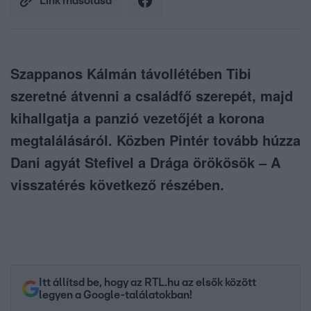
Link másolása
Szappanos Kálmán távollétében Tibi
szeretné átvenni a családfő szerepét, majd
kihallgatja a panzió vezetőjét a korona
megtalálásáról. Közben Pintér tovább húzza
Dani agyát Stefivel a Drága örökösök – A
visszatérés következő részében.
Itt állítsd be, hogy az RTL.hu az elsők között
legyen a Google-találatokban!