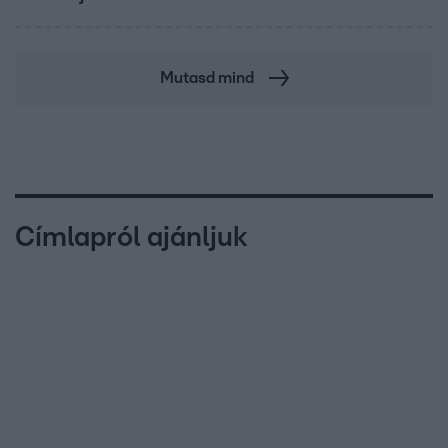
Mutasd mind
Címlapról ajánljuk