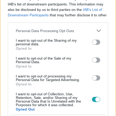
#
DRÁGA ÖRÖKÖSÖK
#
RTL
#
ELŐZETESEK
IAB’s list of downstream participants. This information may
also be disclosed by us to third parties on the
IAB’s List of
#
VIDEÓ
#
ELŐZETES
#
PROMO
#
SZAPPANOS TIBI
Downstream Participants
that may further disclose it to other
#
NYOMOZÁS
#
KORONA
#
SZTRIPTÍZ
third parties.
#
PINTÉR MÁRK
#
GÁL DANI
#
VARGA STEFI
Please note that this website/app uses one or more Google
Personal Data Processing Opt Outs
services and may gather and store information including but
not limited to your visit or usage behaviour. You may click to
I want to opt-out of the Sharing of my
personal data.
grant or deny consent to Google and its third-party tags to
Opted In
use your data for below specified purposes in below Google
consent section.
I want to opt-out of the Sale of my
Personal Data.
Opted In
Népszerű
I want to opt-out of processing my
Personal Data for Targeted Advertising.
Opted In
I want to opt-out of Collection, Use,
Retention, Sale, and/or Sharing of my
Personal Data that Is Unrelated with the
Purposes for which it was collected.
Opted Out