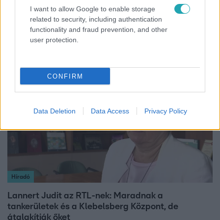
I want to allow Google to enable storage
Nagyvilág
related to security, including authentication
Nem Bécs lett az első: ezekben a városokban a
functionality and fraud prevention, and other
legjobb élni 2026-ban
user protection.
CONFIRM
3:14
Data Deletion
Data Access
Privacy Policy
Híradó
Lannert Judit az RTL-nek: Maradnak a
tankerületek és a Klebelsberg Központ, de
átalakítják őket