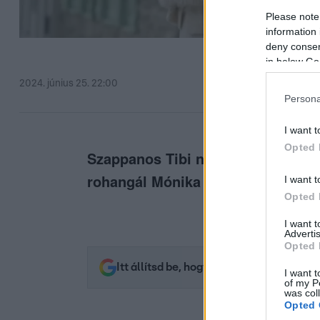
Please note
information 
deny consent
in below Go
2024. június 25. 22:00
Persona
I want t
Opted 
Szappanos Tibi nem nézi jó szemme
rohangál Mónika Ökörapátiban.
I want t
Opted 
I want 
Advertis
Opted 
Itt állítsd be, hogy az RTL.hu az elsők 
I want t
of my P
was col
Opted 