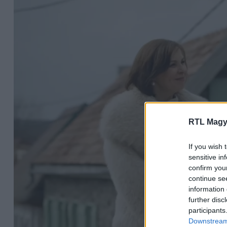
RTL Magy
If you wish 
sensitive in
confirm you
continue se
information 
further disc
participants
Downstream 