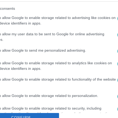
consents
o allow Google to enable storage related to advertising like cookies on
evice identifiers in apps.
o allow my user data to be sent to Google for online advertising
s.
#
ELŐZETES
#
PROMO
#
SZAPPANOS MÓNIKA
#
PINTÉR MÁ
to allow Google to send me personalized advertising.
o allow Google to enable storage related to analytics like cookies on
evice identifiers in apps.
o allow Google to enable storage related to functionality of the website
o allow Google to enable storage related to personalization.
o allow Google to enable storage related to security, including
cation functionality and fraud prevention, and other user protection.
CONFIRM