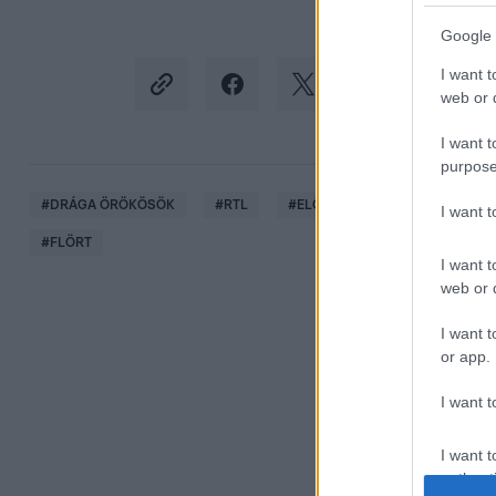
Google 
I want t
web or d
I want t
purpose
#
DRÁGA ÖRÖKÖSÖK
#
RTL
#
ELŐZETESEK
#
VIDEÓ
I want 
#
FLÖRT
I want t
web or d
I want t
or app.
I want t
I want t
authenti