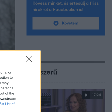
Kövess minket, és értesülj a friss
hírekről a Facebookon is!
Követem
Népszerű
sonal or
ection to
ou may
 personal
out of the
17:24
 downstream
B’s List of