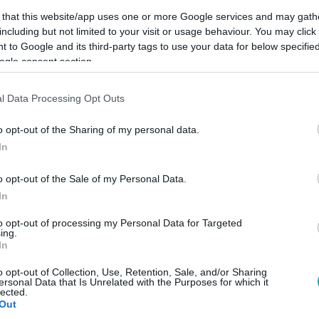
 that this website/app uses one or more Google services and may gath
including but not limited to your visit or usage behaviour. You may click 
 to Google and its third-party tags to use your data for below specifi
ogle consent section.
Link másolása
l Data Processing Opt Outs
o opt-out of the Sharing of my personal data.
In
l, hogy Józsi után újabb fiatal pasi után
o opt-out of the Sale of my Personal Data.
In
to opt-out of processing my Personal Data for Targeted
ing.
In
között legyen a Google-találatokban!
o opt-out of Collection, Use, Retention, Sale, and/or Sharing
ersonal Data that Is Unrelated with the Purposes for which it
lected.
Out