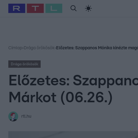
#
Babits Marcella
#
Szellő István
#
Most Wanted
#
Gallusz Ni
Címlap
›
Drága örökösök
›
Előzetes: Szappanos Mónika kinézte magá
Drága örökösök
Előzetes: Szappan
Márkot (06.26.)
rtl.hu