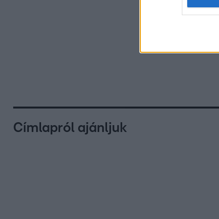
Címlapról ajánljuk