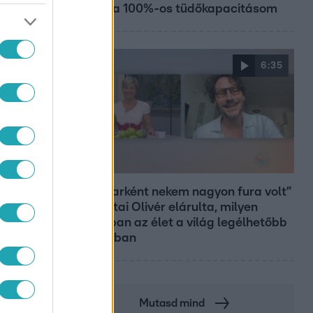
vissza a 100%-os tüdőkapacitásom
6:35
RK
Reggeli
„Magyarként nekem nagyon fura volt”
– Pusztai Olivér elárulta, milyen
valójában az élet a világ legélhetőbb
városában
Mutasd mind