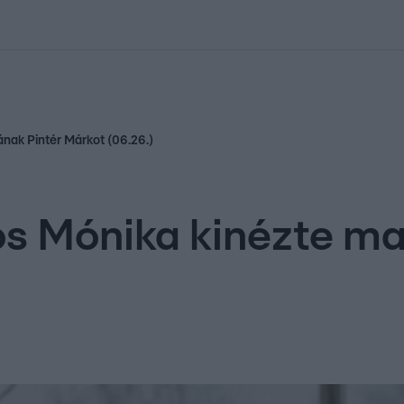
kolett
#
Időjárás
#
RTL műsor
#
Víz
#
Magyar Péter
#
Csillagjeg
nak Pintér Márkot (06.26.)
os Mónika kinézte m