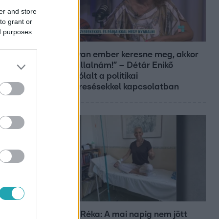
er and store
to grant or
ed purposes
Reggeli
„Ha olyan ember keresne meg, akkor
sem vállalnám!” – Détár Enikő
megszólalt a politikai
megkeresésekkel kapcsolatban
Bulvár
Rubint Réka: A mai napig nem jött