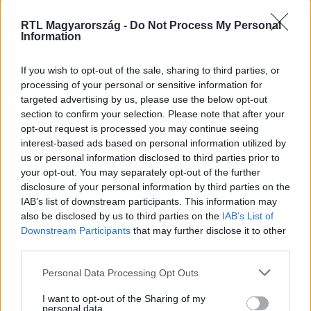
Kövess minket, és értesülj a friss hírekről a
Facebookon is!
RTL Magyarország -
Do Not Process My Personal
Information
Követem
If you wish to opt-out of the sale, sharing to third parties, or
processing of your personal or sensitive information for
targeted advertising by us, please use the below opt-out
section to confirm your selection. Please note that after your
opt-out request is processed you may continue seeing
interest-based ads based on personal information utilized by
#
CINEMAKLUB
#
OSCAR-DÍJ
#
AKADÉMIA
us or personal information disclosed to third parties prior to
your opt-out. You may separately opt-out of the further
#
JELÖLÉS
#
TOP 10
disclosure of your personal information by third parties on the
IAB’s list of downstream participants. This information may
also be disclosed by us to third parties on the
IAB’s List of
Downstream Participants
that may further disclose it to other
third parties.
Please note that this website/app uses one or more Google
Personal Data Processing Opt Outs
services and may gather and store information including but
Népszerű
not limited to your visit or usage behaviour. You may click to
I want to opt-out of the Sharing of my
personal data.