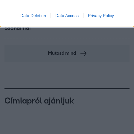
Bulvár
Data Deletion
Data Access
Privacy Policy
Már nagymama, de a fiai is kész férfiak: friss fotón
Szandi fiai
Mutasd mind
Címlapról ajánljuk