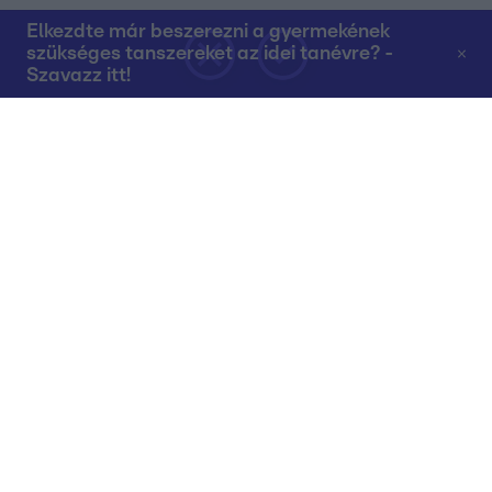
Elkezdte már beszerezni a gyermekének
szükséges tanszereket az idei tanévre? -
Szavazz itt!
Rólunk
Teljes adások az RTL+-on
Műsorújság
Összes műsor