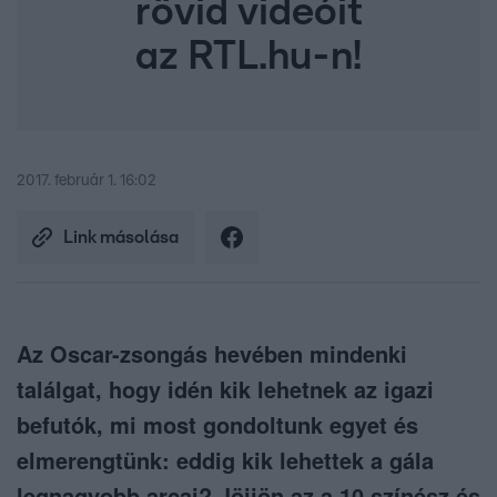
rövid videóit
az RTL.hu-n!
2017. február 1. 16:02
Link másolása
Az Oscar-zsongás hevében mindenki
találgat, hogy idén kik lehetnek az igazi
befutók, mi most gondoltunk egyet és
elmerengtünk: eddig kik lehettek a gála
legnagyobb arcai? Jöjjön az a 10 színész és