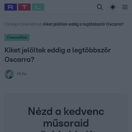
Legfrissebb
RTL Híradó
Fókusz
Sztárhírek
Randi
Celeb vagyok, me
#
Babits Marcella
#
Szellő István
#
Most Wanted
#
Gallusz Niko
Címlap
›
CinemaKlub
›
Kiket jelöltek eddig a legtöbbször Oscarra?
CinemaKlub
Kiket jelöltek eddig a legtöbbször
Oscarra?
rtl.hu
Nézd a kedvenc
műsoraid