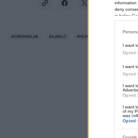
information 
deny consent
in below Go
Persona
#
CINEMAKLUB
#
AJÁNLÓ
#
FILMEK
#
HARC
#
ANT
I want t
Opted 
I want t
Opted 
I want 
Advertis
Opted 
I want t
of my P
was col
Opted 
Google 