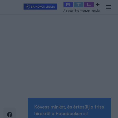
y
#
RTL+
#
Exek csatája 2026
#
Celeb vagyok, ments ki innen
#
H
Kövess minket, és értesülj a friss
hírekről a Facebookon is!