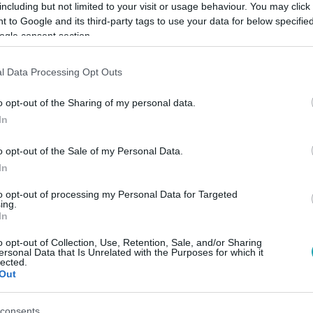
including but not limited to your visit or usage behaviour. You may click 
 to Google and its third-party tags to use your data for below specifi
ogle consent section.
l Data Processing Opt Outs
HONY HOPKINS
#
CHRISTIAN BALE
o opt-out of the Sharing of my personal data.
In
o opt-out of the Sale of my Personal Data.
In
to opt-out of processing my Personal Data for Targeted
ing.
In
o opt-out of Collection, Use, Retention, Sale, and/or Sharing
ersonal Data that Is Unrelated with the Purposes for which it
lected.
Out
consents