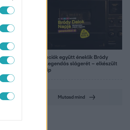
Belföld
Generációk együtt éneklik Bródy
János legendás slágerét – elkészült
az új klip
Mutasd mind