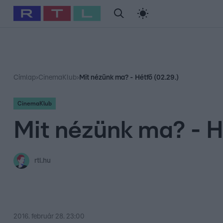
#
Babits Marcella
#
Szellő István
#
Most Wanted
#
Gallusz Ni
Címlap
›
CinemaKlub
›
Mit nézünk ma? - Hétfő (02.29.)
CinemaKlub
Mit nézünk ma? - H
rtl.hu
2016. február 28. 23:00