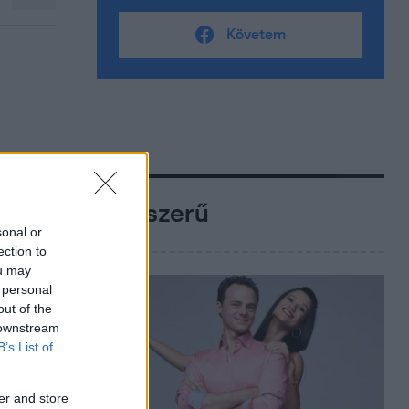
Követem
Népszerű
sonal or
ection to
ou may
 personal
out of the
 downstream
B’s List of
er and store