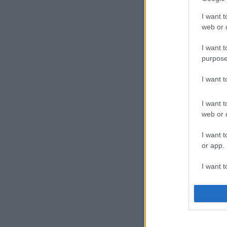
I want t
web or d
I want t
purpose
I want 
I want t
web or d
I want t
or app.
I want t
I want t
authenti