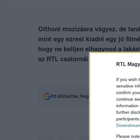
Otthoni mozizásra vágysz, de tan
mint egy ezrest kiadni egy jó fil
hogy ne kelljen elhagynod a lakás
az RTL csatornái segítenek élmény
RTL Magy
If you wish 
sensitive in
confirm you
Itt állítsd be, hogy az RTL.hu az elsők 
continue se
information 
further disc
participants
Downstream 
Please note