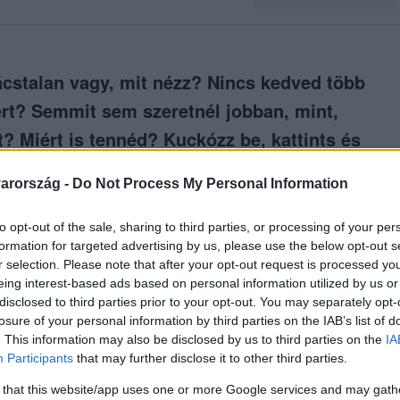
ácstalan vagy, mit nézz? Nincs kedved több
mért? Semmit sem szeretnél jobban, mint,
t? Miért is tennéd? Kuckózz be, kattints és
ekkel teli döntést hozni!
arország -
Do Not Process My Personal Information
to opt-out of the sale, sharing to third parties, or processing of your per
formation for targeted advertising by us, please use the below opt-out s
r selection. Please note that after your opt-out request is processed y
között legyen a Google-találatokban!
eing interest-based ads based on personal information utilized by us or
disclosed to third parties prior to your opt-out. You may separately opt-
losure of your personal information by third parties on the IAB’s list of
. This information may also be disclosed by us to third parties on the
IA
Participants
that may further disclose it to other third parties.
 that this website/app uses one or more Google services and may gath