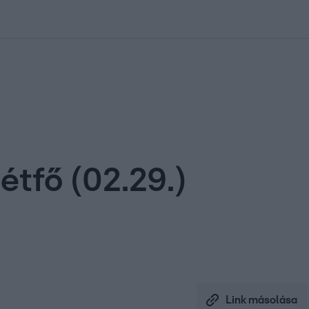
kolett
#
Időjárás
#
RTL műsor
#
Víz
#
Magyar Péter
#
Csillagjeg
étfő (02.29.)
Link másolása