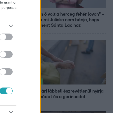
to grant or
Bulvár
ed purposes
"Nekem ő volt a herceg fehér lovon" -
Széphalmi Juliska nem bánja, hogy
hozzáment Sánta Lacihoz
Életmód
Ez a nyári lábbeli észrevétlenül nyírja
ki a bokádat és a gerincedet