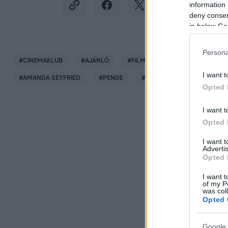
information 
deny consent
in below Go
Persona
#
CINEMAKLUB
#
AJÁNLÓ
#
FILMEK
#
ALKONYAT
I want t
#
AMANDA SEYFRIED
#
PENGE
#
WESLEY SNIPES
Opted 
I want t
Opted 
I want 
Advertis
Opted 
I want t
of my P
was col
Opted 
Google 