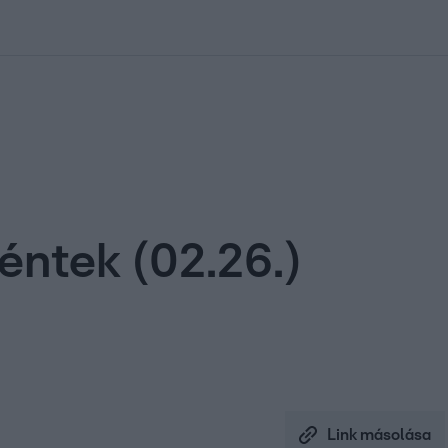
kolett
#
Időjárás
#
RTL műsor
#
Víz
#
Magyar Péter
#
Csillagjeg
éntek (02.26.)
Link másolása