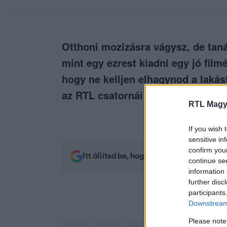
Otthoni mozizásra vágysz, de tan
mint egy ezrest kiadni egy jó fil
hogy ne kelljen elhagynod a lakás
az RTL csatornái segítenek élmény
RTL Magy
If you wish 
sensitive in
confirm you
Itt állítsd be, hogy az RTL.hu az elsők 
continue se
information 
further disc
participants
Downstream 
Please note