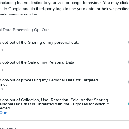
including but not limited to your visit or usage behaviour. You may click 
 to Google and its third-party tags to use your data for below specifi
ogle consent section.
l Data Processing Opt Outs
#
ROBERT PATTINSON
#
KIRSTEN STEWART
#
VÁMPÍR
#
FARKA
o opt-out of the Sharing of my personal data.
In
o opt-out of the Sale of my Personal Data.
In
to opt-out of processing my Personal Data for Targeted
ing.
In
o opt-out of Collection, Use, Retention, Sale, and/or Sharing
ersonal Data that Is Unrelated with the Purposes for which it
lected.
Out
consents