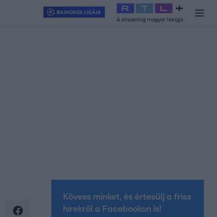
y
#
RTL+
#
Exek csatája 2026
#
Celeb vagyok, ments ki innen
#
H
Kövess minket, és értesülj a friss
hírekről a Facebookon is!