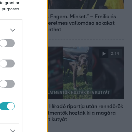
to grant or
Bulvár
ed purposes
„Téged. Engem. Minket.” – Emilio és
Tina szerelmes vallomása sokakat
megérinthet
S
2:14
Híradó
Az RTL Híradó riportja után renndőrök
és állatmentők hozták ki a magára
hagyott kutyát