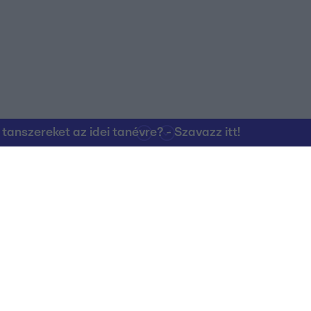
nszereket az idei tanévre? - Szavazz itt!
Kapcsolat
RTL Group Beszál
Magatartási Kó
az RTL+-on
Vállalati hírek
RTL Magyarorszá