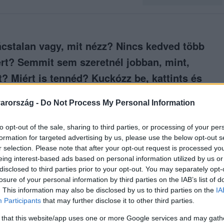
ácstalan vagy, mit nézz? Nincs kedved több
mért? Semmit sem szeretnél jobban, mint,
t? Miért is tennéd? Kuckózz be, kattints és
ekkel teli döntést hozni!
arország -
Do Not Process My Personal Information
to opt-out of the sale, sharing to third parties, or processing of your per
formation for targeted advertising by us, please use the below opt-out s
r selection. Please note that after your opt-out request is processed y
között legyen a Google-találatokban!
eing interest-based ads based on personal information utilized by us or
disclosed to third parties prior to your opt-out. You may separately opt-
losure of your personal information by third parties on the IAB’s list of
. This information may also be disclosed by us to third parties on the
IA
Participants
that may further disclose it to other third parties.
 that this website/app uses one or more Google services and may gath