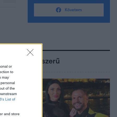
Követem
Népszerű
sonal or
ection to
ou may
 personal
out of the
 downstream
B’s List of
er and store