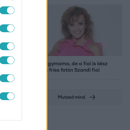
Bulvár
Már nagymama, de a fiai is kész
férfiak: friss fotón Szandi fiai
Mutasd mind