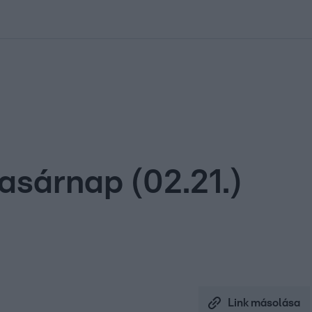
kolett
#
Időjárás
#
RTL műsor
#
Víz
#
Magyar Péter
#
Csillagjeg
asárnap (02.21.)
Link másolása