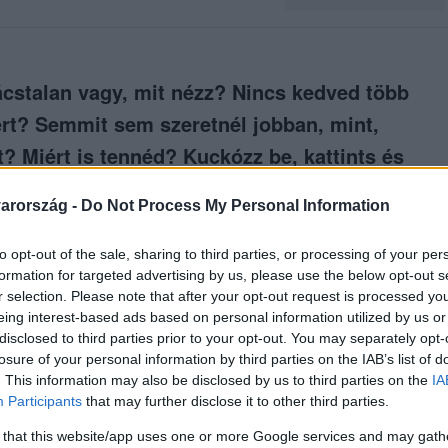
ácstalan vagy, mit nézz? Nincs kedved több
mért? Semmit sem szeretnél jobban, mint,
t? Miért is tennéd? Kuckózz be, kattints és
ekkel teli döntést hozni!
arország -
Do Not Process My Personal Information
to opt-out of the sale, sharing to third parties, or processing of your per
formation for targeted advertising by us, please use the below opt-out s
r selection. Please note that after your opt-out request is processed y
között legyen a Google-találatokban!
eing interest-based ads based on personal information utilized by us or
disclosed to third parties prior to your opt-out. You may separately opt-
losure of your personal information by third parties on the IAB’s list of
. This information may also be disclosed by us to third parties on the
IA
Participants
that may further disclose it to other third parties.
 that this website/app uses one or more Google services and may gath