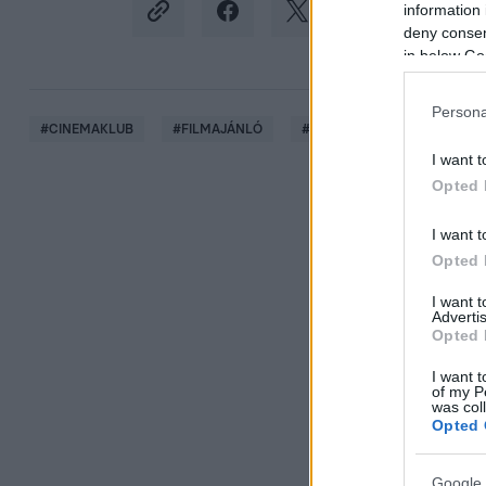
information 
deny consent
in below Go
Persona
#
CINEMAKLUB
#
FILMAJÁNLÓ
#
AJÁNLÓ
#
FILMEK
I want t
Opted 
I want t
Opted 
I want 
Advertis
Opted 
I want t
of my P
was col
Opted 
Google 