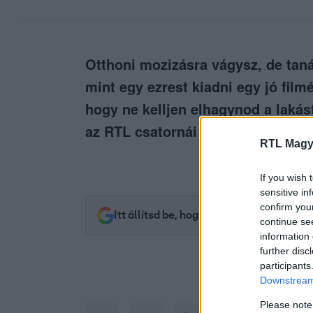
Otthoni mozizásra vágysz, de tan
mint egy ezrest kiadni egy jó fil
hogy ne kelljen elhagynod a lakás
az RTL csatornái segítenek élmény
RTL Magy
If you wish 
sensitive in
confirm you
Itt állítsd be, hogy az RTL.hu az elsők 
continue se
information 
further disc
participants
Downstream 
Please note