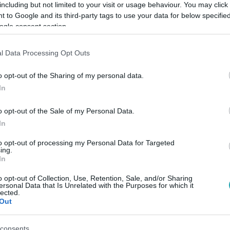
including but not limited to your visit or usage behaviour. You may click 
 to Google and its third-party tags to use your data for below specifi
ogle consent section.
l Data Processing Opt Outs
#
RTL
#
RTL KLUB
o opt-out of the Sharing of my personal data.
In
o opt-out of the Sale of my Personal Data.
In
to opt-out of processing my Personal Data for Targeted
ing.
In
o opt-out of Collection, Use, Retention, Sale, and/or Sharing
ersonal Data that Is Unrelated with the Purposes for which it
lected.
Out
consents