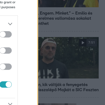
to grant or
Bulvár
ed purposes
„Téged. Engem. Minket.” – Emilio és
Tina szerelmes vallomása sokakat
megérinthet
7:51
Fókusz
Megvan, kik váltják a fenyegetés
miatt visszalépő Majkát a SIC Feszten