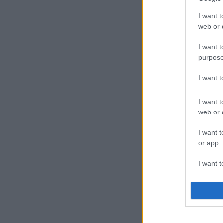
I want t
web or d
I want t
purpose
I want 
I want t
web or d
I want t
or app.
I want t
I want t
authenti