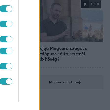
6:00
Fókusz
Miért sújtja Magyarországot a
meteorológusok által vártnál
nagyobb hőség?
Mutasd mind