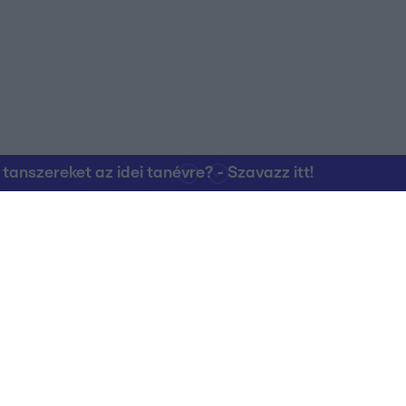
nszereket az idei tanévre? - Szavazz itt!
Kapcsolat
RTL Group Beszál
Magatartási Kó
az RTL+-on
Vállalati hírek
RTL Magyarorszá