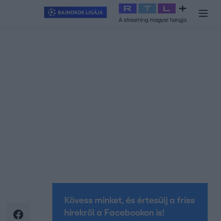
y
#
RTL+
#
Exek csatája 2026
#
Celeb vagyok, ments ki innen
#
H
Kövess minket, és értesülj a friss
hírekről a Facebookon is!