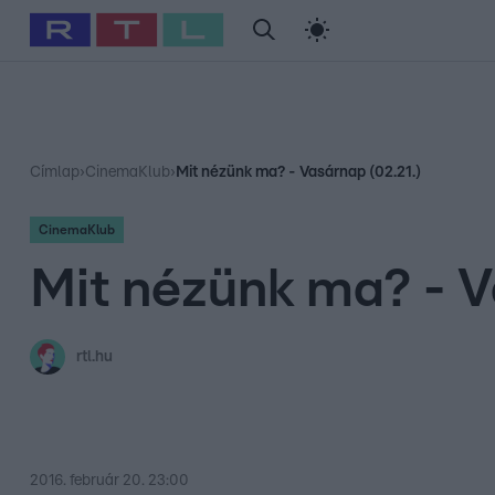
#
Babits Marcella
#
Szellő István
#
Most Wanted
#
Gallusz Ni
Címlap
›
CinemaKlub
›
Mit nézünk ma? - Vasárnap (02.21.)
CinemaKlub
Mit nézünk ma? - V
rtl.hu
2016. február 20. 23:00