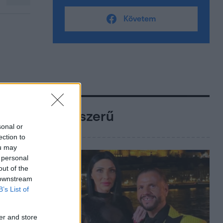
Követem
Népszerű
sonal or
ection to
ou may
 personal
out of the
 downstream
B’s List of
er and store