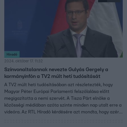
Híradó
2024. október 17. 11:32
Színvonaltalannak nevezte Gulyás Gergely a
kormányinfón a TV2 múlt heti tudósítását
A TV2 múlt heti tudósításában azt részletezték, hogy
Magyar Péter Európai Parlamenti felszólalása előtt
megigazította a nemi szervét. A Tisza Párt elnöke a
közösségi médiában azóta szinte minden nap utalt erre a
videóra. Az RTL Híradó kérdésére azt mondta, hogy azért,
mert szerinte szinten aluli volt a tudósítás és viccet akart
belőle csinálni.