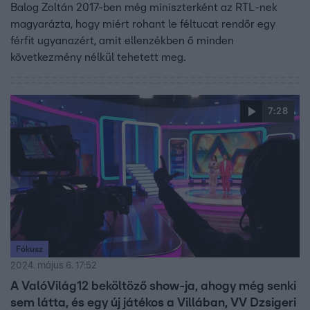
Balog Zoltán 2017-ben még miniszterként az RTL-nek
magyarázta, hogy miért rohant le féltucat rendőr egy
férfit ugyanazért, amit ellenzékben ő minden
következmény nélkül tehetett meg.
7:28
Fókusz
2024. május 6. 17:52
A ValóVilág12 beköltöző show-ja, ahogy még senki
sem látta, és egy új játékos a Villában, VV Dzsigeri