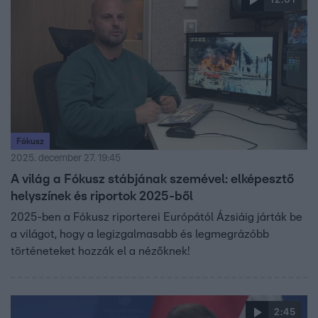
12:01
Fókusz
2025. december 27. 19:45
A világ a Fókusz stábjának szemével: elképesztő
helyszínek és riportok 2025-ből
2025-ben a Fókusz riporterei Európától Ázsiáig járták be
a világot, hogy a legizgalmasabb és legmegrázóbb
történeteket hozzák el a nézőknek!
2:45