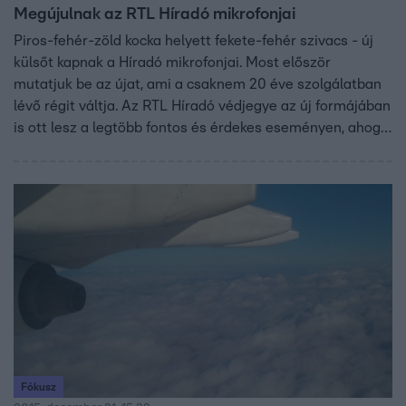
Megújulnak az RTL Híradó mikrofonjai
Piros-fehér-zöld kocka helyett fekete-fehér szivacs - új
külsőt kapnak a Híradó mikrofonjai. Most először
mutatjuk be az újat, ami a csaknem 20 éve szolgálatban
lévő régit váltja. Az RTL Híradó védjegye az új formájában
is ott lesz a legtöbb fontos és érdekes eseményen, ahogy
eddig is.
Fókusz