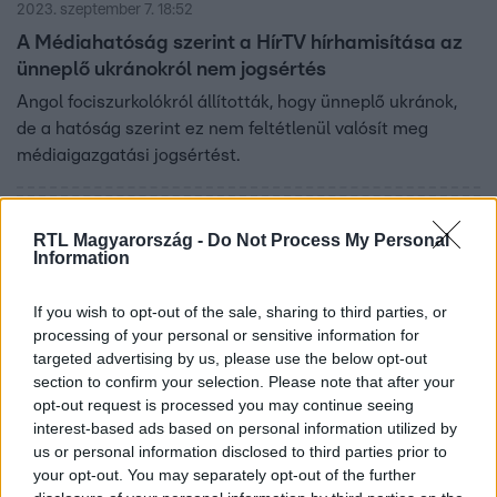
2023. szeptember 7. 18:52
A Médiahatóság szerint a HírTV hírhamisítása az
ünneplő ukránokról nem jogsértés
Angol fociszurkolókról állították, hogy ünneplő ukránok,
de a hatóság szerint ez nem feltétlenül valósít meg
médiaigazgatási jogsértést.
RTL Magyarország -
Do Not Process My Personal
7:32
Information
If you wish to opt-out of the sale, sharing to third parties, or
processing of your personal or sensitive information for
targeted advertising by us, please use the below opt-out
section to confirm your selection. Please note that after your
opt-out request is processed you may continue seeing
interest-based ads based on personal information utilized by
us or personal information disclosed to third parties prior to
Reggeli
your opt-out. You may separately opt-out of the further
2023. május 10. 6:15