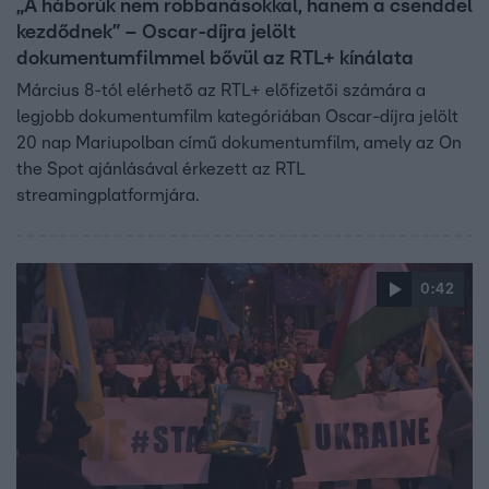
„A háborúk nem robbanásokkal, hanem a csenddel
kezdődnek” – Oscar-díjra jelölt
dokumentumfilmmel bővül az RTL+ kínálata
Március 8-tól elérhető az RTL+ előfizetői számára a
legjobb dokumentumfilm kategóriában Oscar-díjra jelölt
20 nap Mariupolban című dokumentumfilm, amely az On
the Spot ajánlásával érkezett az RTL
streamingplatformjára.
0:42