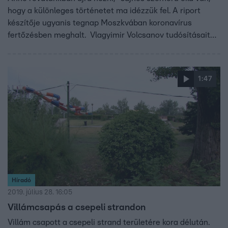
hogy a különleges történetet ma idézzük fel. A riport
készítője ugyanis tegnap Moszkvában koronavírus
fertőzésben meghalt. Vlagyimir Volcsanov tudósításait
két évtizede rendszeresen láthatták itt az RTL Klubon.
Szergej és Margit különleges fél évszázada tartó
szerelmét is ő mesélte el.
1:47
Híradó
2019. július 28. 16:05
Villámcsapás a csepeli strandon
Villám csapott a csepeli strand területére kora délután.