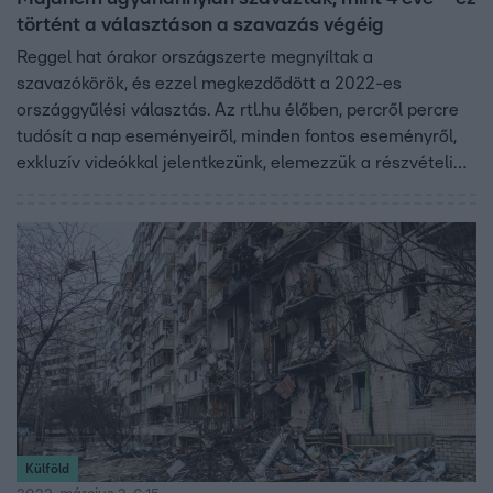
történt a választáson a szavazás végéig
Reggel hat órakor országszerte megnyíltak a
szavazókörök, és ezzel megkezdődött a 2022-es
országgyűlési választás. Az rtl.hu élőben, percről percre
tudósít a nap eseményeiről, minden fontos eseményről,
exkluzív videókkal jelentkezünk, elemezzük a részvételi
adatokat, este pedig élőben közvetítjük az RTL választási
műsorfolyamát is, amelynek egyik szakasza csak az
rtl.hu-n lesz látható.
Külföld