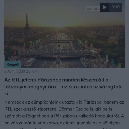
5:10
Reggeli
2024. július 26. 6:41
Az RTL jelenti Párizsból: minden készen áll a
látványos megnyitóra – ezek az infók szivárogtak
ki
Nemcsak az olimpikonjaink utaztak ki Párizsba, hanem az
RTL szerkesztő-riportere, Dörmer Csaba is, aki be is
számolt a Reggeliben a Párizsban uralkodó hangulatról. A
belváros már le van zárva, ez lesz ugyanis az első olyan