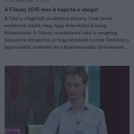
2015. december 21. 15:32
A Fókusz 2015-ben is bejárta a világot
A Föld a világűrből csodálatos látvány. Csak kevés
embernek adatik meg, hogy Amerikától Ázsiáig
körbeutazza. A Fókusz munkatársai idén is rengeteg
helyszínre látogattak el, hogy közelebb hozzák Önökhöz a
legtávolabbi vidékeket és a legérdekesebb történeteket.
Katasztrófák, sztárok, terrortámadások, extrém
helyszínek, vagy háborús frontvonal.
Portré