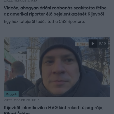
2022. március 3. 6:15
Videón, ahogyan óriási robbanás szakította félbe
az amerikai riporter élő bejelentkezését Kijevből
Egy ház tetejéről tudósított a CBS riportere.
8:15
Reggeli
2022. február 28. 10:17
Kijevből jelentkezik a HVG kint rekedt újságírója,
Bihari Ádám