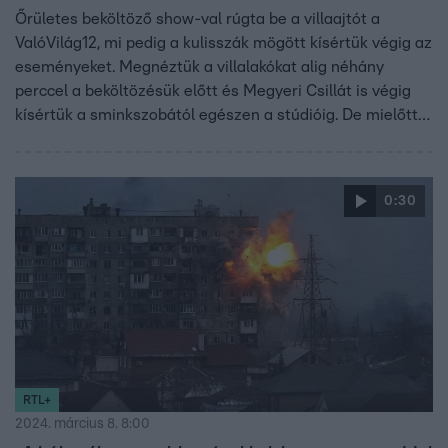
Őrületes beköltöző show-val rúgta be a villaajtót a
ValóVilág12, mi pedig a kulisszák mögött kísértük végig az
eseményeket. Megnéztük a villalakókat alig néhány
perccel a beköltözésük előtt és Megyeri Csillát is végig
kísértük a sminkszobától egészen a stúdióig. De mielőtt
megmutatjuk, hogy miként alakult az este egy olyan
szemszögből, amilyenből még nem láthatták, bemutatjuk
a ValóVilág hétfő esti beköltözőjét és egyben kilencedik
0:30
lakóját: VV Dzsigerit.
RTL+
2024. március 8. 8:00