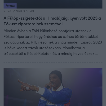
Fókusz
2024. január 3. 18:48
A Fülöp-szigetektől a Himalájáig: ilyen volt 2023 a
Fókusz riportereinek szemével
Minden évben a Föld különböző pontjaira utaznak a
Fókusz riporterei, hogy érdekes és színes történetekkel
szolgáljanak az RTL nézőinek a világ minden tájáról. 2023
is bővelkedett távoli utazásokban. Mondhatni, a
trópusoktól a Közel-Keleten át, a mindig havas északi
sarkkörön fekvő Lappföldig bejártuk az egész északi
féltekét. Mutatjuk, merre jártunk tavaly.