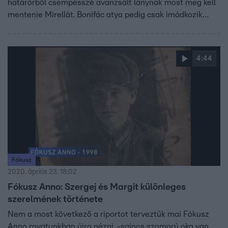
határőrből csempésszé avanzsált lánynak most meg kell
mentenie Mirellát. Bonifác atya pedig csak imádkozik
nyugodtabb napokért.
4:44
Fókusz
2020. április 23. 18:02
Fókusz Anno: Szergej és Margit különleges
szerelmének története
Nem a most következő a riportot terveztük mai Fókusz
Anno rovatunkban újra nézni, -sajnos szomorú oka van,