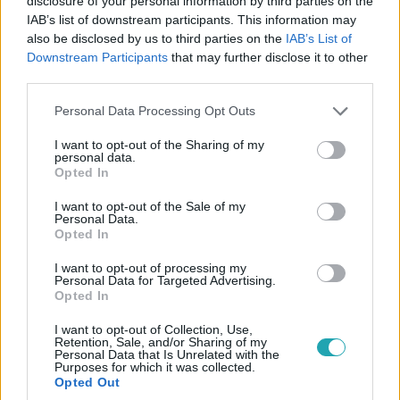
disclosure of your personal information by third parties on the
IAB’s list of downstream participants. This information may
David Attenborough golfkocsiban és a királyi
also be disclosed by us to third parties on the
IAB’s List of
család egyik legnagyobb rajongója –
Downstream Participants
that may further disclose it to other
kulisszatitkok az RTL élő közvetítéséről
third parties.
A Fókusz riportere most a Reggeliben mesélte el, milyen
Please note that this website/app uses one or more Google
élmény volt a legnagyobb csatornák mellett tudósítani
Personal Data Processing Opt Outs
services and may gather and store information including but
Londonból.
not limited to your visit or usage behaviour. You may click to
I want to opt-out of the Sharing of my
personal data.
grant or deny consent to Google and its third-party tags to
Opted In
use your data for below specified purposes in below Google
consent section.
I want to opt-out of the Sale of my
Personal Data.
Opted In
I want to opt-out of processing my
Personal Data for Targeted Advertising.
Opted In
I want to opt-out of Collection, Use,
Retention, Sale, and/or Sharing of my
Personal Data that Is Unrelated with the
Purposes for which it was collected.
Opted Out
Külföld