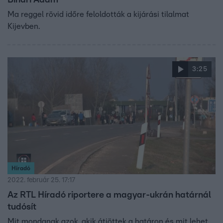
Ma reggel rövid időre feloldották a kijárási tilalmat
Kijevben.
3:25
Híradó
2022. február 25. 17:17
Az RTL Híradó riportere a magyar-ukrán határnál
tudósít
Mit mondanak azok, akik átjöttek a határon és mit lehet