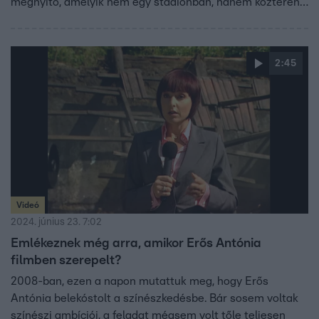
megnyitó, amelyik nem egy stadionban, hanem köztéren
zajlik. Páratlan helyszínek, szivárogtatások, és hatalmas
készültség jellemzi most a várost. Talán négy év után
Celine Diont is hallhatjuk élőben?
2:45
Videó
2024. június 23. 7:02
Emlékeznek még arra, amikor Erős Antónia
filmben szerepelt?
2008-ban, ezen a napon mutattuk meg, hogy Erős
Antónia belekóstolt a színészkedésbe. Bár sosem voltak
színészi ambíciói, a feladat mégsem volt tőle teljesen