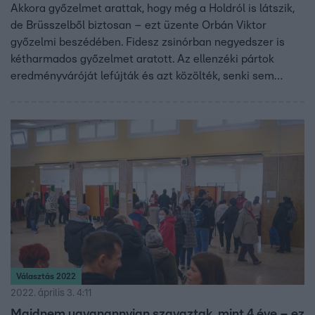
Akkora győzelmet arattak, hogy még a Holdról is látszik,
de Brüsszelből biztosan – ezt üzente Orbán Viktor
győzelmi beszédében. Fidesz zsinórban negyedszer is
kétharmados győzelmet aratott. Az ellenzéki pártok
eredményváróját lefújták és azt közölték, senki sem
nyilatkozik tőlük. Márki-Zay Péter nem sokkal éjfél előtt
arról beszélt, Hitler is nyert volna 1945-ben, amikor
Berlint körbe vették az oroszok. Később azt mondta:
végre ki fogja aludni magát. A választási éjszakáról szóló
tudósításunkat itt olvashatja vissza.
Választás 2022
2022. április 3. 4:11
Majdnem ugyanannyian szavaztak, mint 4 éve – ez