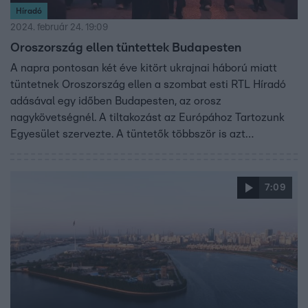
Híradó
2024. február 24. 19:09
Oroszország ellen tüntettek Budapesten
A napra pontosan két éve kitört ukrajnai háború miatt
tüntetnek Oroszország ellen a szombat esti RTL Híradó
adásával egy időben Budapesten, az orosz
nagykövetségnél. A tiltakozást az Európához Tartozunk
Egyesület szervezte. A tüntetők többször is azt
skandálták, hogy ruszkik haza.
7:09