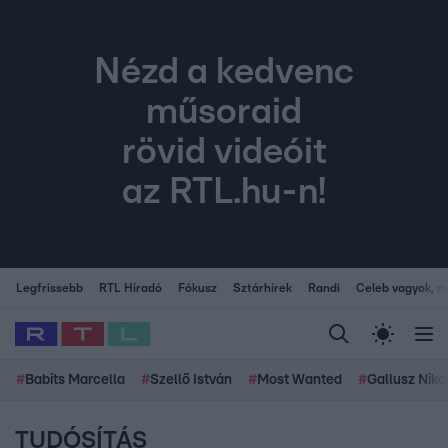
Nézd a kedvenc
műsoraid
rövid videóit
az RTL.hu-n!
Legfrissebb
RTL Híradó
Fókusz
Sztárhírek
Randi
Celeb vagyok, me
#
Babits Marcella
#
Szellő István
#
Most Wanted
#
Gallusz Niko
TUDÓSÍTÁS