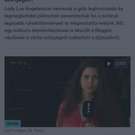
szőnyegén?
Lady Los Angelesszel nemcsak a gála legfontosabb és
legmeghatóbb pillanatait elevenítettük fel, a sztárok
legszebb ruhakölteményeit is megmutatta nekünk. Sőt,
egy exkluzív bejelentkezéssel is készült a Reggeli
nézőinek: a vörös szőnyegről tudósított a díjátadóról.
2:03
Híradó
2017. május 28. 16:43