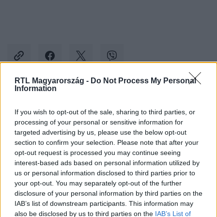
RTL Magyarország -
Do Not Process My Personal
Information
Kövess minket, és értesülj a friss hírekről a
If you wish to opt-out of the sale, sharing to third parties, or
Facebookon is!
processing of your personal or sensitive information for
targeted advertising by us, please use the below opt-out
Követem
section to confirm your selection. Please note that after your
opt-out request is processed you may continue seeing
interest-based ads based on personal information utilized by
us or personal information disclosed to third parties prior to
your opt-out. You may separately opt-out of the further
disclosure of your personal information by third parties on the
IAB’s list of downstream participants. This information may
#
BELFÖLD
#
HÍRTV
#
NMHH
#
MÉDIATANÁCS
also be disclosed by us to third parties on the
IAB’s List of