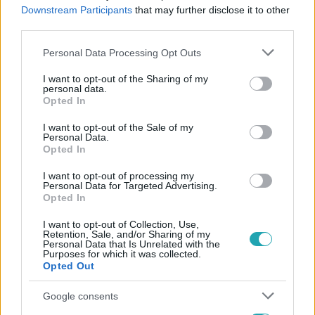
#
KERCSI HÍD
#
ROBBANTÁS
#
TUDÓSÍTÁS
Downstream Participants
that may further disclose it to other
third parties.
#
HÍRHAMISÍTÁS
Please note that this website/app uses one or more Google
Personal Data Processing Opt Outs
services and may gather and store information including but
not limited to your visit or usage behaviour. You may click to
I want to opt-out of the Sharing of my
personal data.
grant or deny consent to Google and its third-party tags to
Opted In
use your data for below specified purposes in below Google
consent section.
I want to opt-out of the Sale of my
Personal Data.
Opted In
Népszerű
I want to opt-out of processing my
Personal Data for Targeted Advertising.
Opted In
3:03
I want to opt-out of Collection, Use,
Retention, Sale, and/or Sharing of my
Personal Data that Is Unrelated with the
Purposes for which it was collected.
Opted Out
Google consents