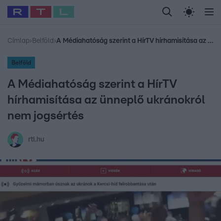
Legfrissebb
RTL Híradó
Fókusz
Sztárhírek
Randi
Celeb vagyok, me
#
Babits Marcella
#
Szellő István
#
Most Wanted
#
Gallusz Niko
Címlap
›
Belföld
›
A Médiahatóság szerint a HírTV hírhamisítása az ünneplő ukránokról nem jogsértés
Belföld
A Médiahatóság szerint a HírTV
hírhamisítása az ünneplő ukránokról
nem jogsértés
rtl.hu