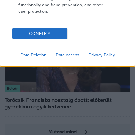
palackgyűjtők éjszakái
functionality and fraud prevention, and other
user protection.
CONFIRM
Data Deletion
Data Access
Privacy Policy
Bulvár
Törőcsik Franciska nosztalgiázott: előkerült
gyerekkora egyik kedvence
Mutasd mind