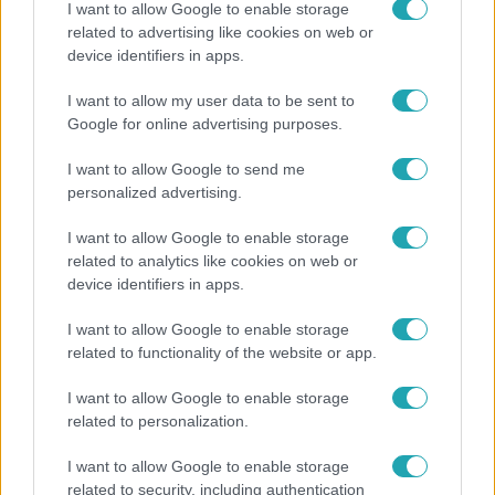
I want to allow Google to enable storage
related to advertising like cookies on web or
device identifiers in apps.
Híradó
I want to allow my user data to be sent to
Karácsony Gergely nem akarja, hogy a Bayer
Google for online advertising purposes.
Construct irodakomplexuma üresen maradjon
I want to allow Google to send me
personalized advertising.
10:54
I want to allow Google to enable storage
related to analytics like cookies on web or
device identifiers in apps.
I want to allow Google to enable storage
related to functionality of the website or app.
I want to allow Google to enable storage
related to personalization.
Házon kívül
I want to allow Google to enable storage
Flakonozók - megmutatjuk, hogyan telik a pesti
related to security, including authentication