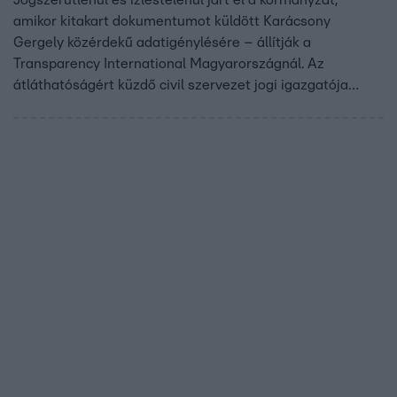
amikor kitakart dokumentumot küldött Karácsony
Gergely közérdekű adatigénylésére – állítják a
Transparency International Magyarországnál. Az
átláthatóságért küzdő civil szervezet jogi igazgatója
szerint a Fudan Egyetem budapesti kampuszának ügye
közérdeklődésre számot tartó, nagy horderejű ügy és a
főpolgármester akár bírósághoz is fordulhat, mert nem
kapott megfelelő tájékoztatást a kormánytól.