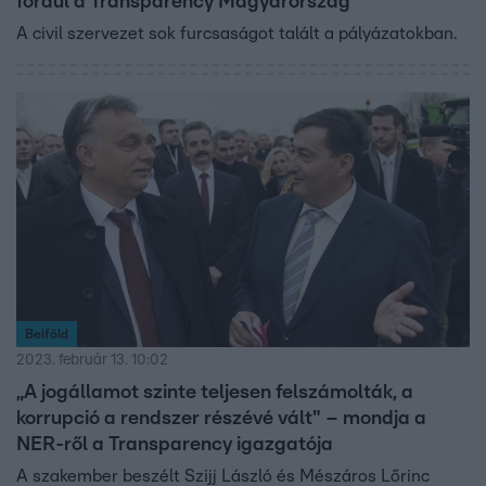
fordul a Transparency Magyarország
A civil szervezet sok furcsaságot talált a pályázatokban.
Belföld
2023. február 13. 10:02
„A jogállamot szinte teljesen felszámolták, a
korrupció a rendszer részévé vált" – mondja a
NER-ről a Transparency igazgatója
A szakember beszélt Szijj László és Mészáros Lőrinc