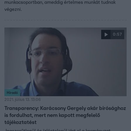
munkacsoportban, ameddig értelmes munkát tudnak
végezni.
0:57
Híradó
2021. július 13. 13:06
Transparency: Karácsony Gergely akár bírósághoz
is fordulhat, mert nem kapott megfelelő
tájékoztatést
Jogszerűtlenül és ízléstelenül járt el a kormányzat,