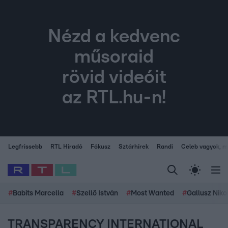
Nézd a kedvenc
műsoraid
rövid videóit
az RTL.hu-n!
Legfrissebb
RTL Híradó
Fókusz
Sztárhírek
Randi
Celeb vagyok, me
#
Babits Marcella
#
Szellő István
#
Most Wanted
#
Gallusz Niko
TRANSPARENCY INTERNATIONAL