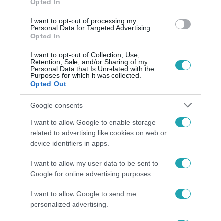
Opted In
és a Transparency International ellen.
I want to opt-out of processing my
Personal Data for Targeted Advertising.
Opted In
I want to opt-out of Collection, Use,
Retention, Sale, and/or Sharing of my
Personal Data that Is Unrelated with the
Purposes for which it was collected.
Opted Out
Google consents
I want to allow Google to enable storage
related to advertising like cookies on web or
device identifiers in apps.
Belföld
2024. június 25. 15:10
I want to allow my user data to be sent to
A Szuverenitásvédelmi Hivatal vizsgálatot indított
Google for online advertising purposes.
a Transparency International Magyarország ellen
I want to allow Google to send me
A Szuverenitásvédelmi Hivatal hatoldalas levélben
personalized advertising.
összesen 62 kérdést tett fel a választói akarat
befolyásolásával gyanúsított korrupcióellenes szervezet