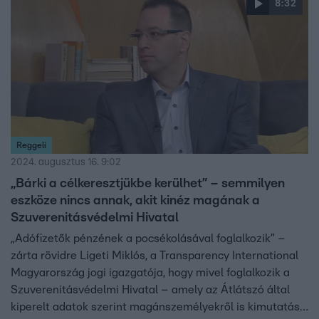
8:32
Reggeli
2024. augusztus 16. 9:02
„Bárki a célkeresztjükbe kerülhet” – semmilyen
eszköze nincs annak, akit kinéz magának a
Szuverenitásvédelmi Hivatal
„Adófizetők pénzének a pocsékolásával foglalkozik” –
zárta rövidre Ligeti Miklós, a Transparency International
Magyarország jogi igazgatója, hogy mivel foglalkozik a
Szuverenitásvédelmi Hivatal – amely az Átlátszó által
kiperelt adatok szerint magánszemélyekről is kimutatást