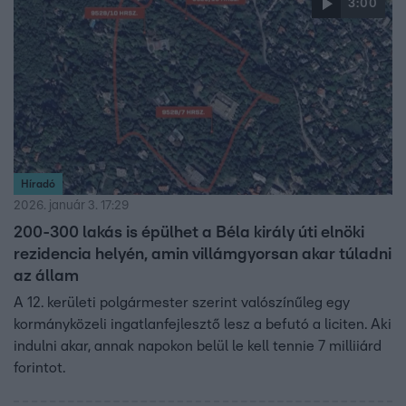
3:00
Híradó
2026. január 3. 17:29
200-300 lakás is épülhet a Béla király úti elnöki
rezidencia helyén, amin villámgyorsan akar túladni
az állam
A 12. kerületi polgármester szerint valószínűleg egy
kormányközeli ingatlanfejlesztő lesz a befutó a liciten. Aki
indulni akar, annak napokon belül le kell tennie 7 milliiárd
forintot.