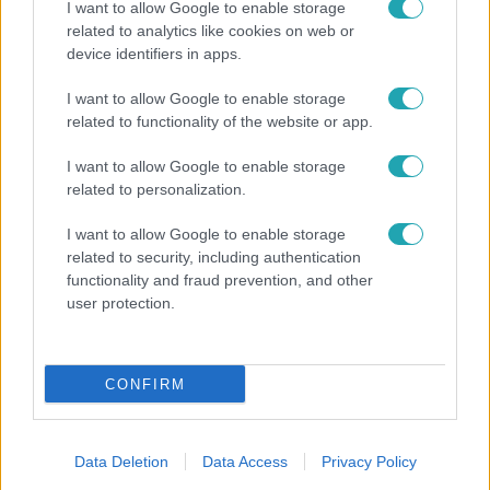
I want to allow Google to enable storage
magyar irodájának.
related to analytics like cookies on web or
device identifiers in apps.
I want to allow Google to enable storage
2:29
related to functionality of the website or app.
I want to allow Google to enable storage
related to personalization.
I want to allow Google to enable storage
related to security, including authentication
functionality and fraud prevention, and other
user protection.
Híradó
2023. augusztus 30. 17:12
CONFIRM
A legrosszabb forgatókönyvekre is fel kellett
készülni – ma is ezzel indokolja a kormány, hogy
300 milliárd forintot költött lélegeztetőgépekre
Data Deletion
Data Access
Privacy Policy
Egyetlen lélegeztetőgépet sem tudott eladni a kormány