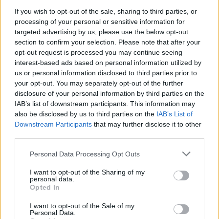
If you wish to opt-out of the sale, sharing to third parties, or
processing of your personal or sensitive information for
targeted advertising by us, please use the below opt-out
section to confirm your selection. Please note that after your
opt-out request is processed you may continue seeing
interest-based ads based on personal information utilized by
us or personal information disclosed to third parties prior to
your opt-out. You may separately opt-out of the further
disclosure of your personal information by third parties on the
IAB’s list of downstream participants. This information may
also be disclosed by us to third parties on the
IAB’s List of
Downstream Participants
that may further disclose it to other
third parties.
Belföld
2024. június 28. 18:08
Please note that this website/app uses one or more Google
Personal Data Processing Opt Outs
services and may gather and store information including but
David Pressman: 1984-et idézi a
not limited to your visit or usage behaviour. You may click to
I want to opt-out of the Sharing of my
Szuverenitásvédelmi Hivatal vizsgálata
personal data.
grant or deny consent to Google and its third-party tags to
Opted In
David Pressman, az Egyesült Államok magyar nagykövete
use your data for below specified purposes in below Google
aggodalmát fejezte ki amiatt, hogy a
consent section.
I want to opt-out of the Sale of my
Personal Data.
Szuverenitásvédelmi Hivatal eljárást indított az Átlátszó