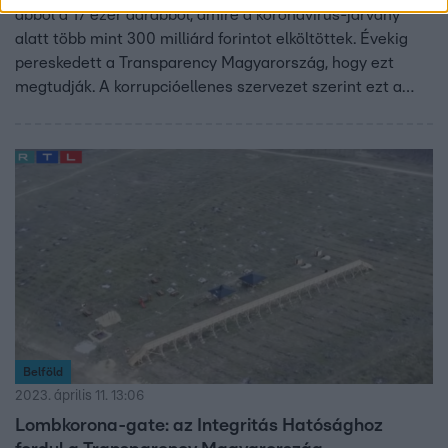
abból a 17 ezer darabból, amire a koronavírus-járvány
alatt több mint 300 milliárd forintot elköltöttek. Évekig
pereskedett a Transparency Magyarország, hogy ezt
megtudják. A korrupcióellenes szervezet szerint ezt a
pénzt elherdálták. A kormány azt írta nekik, hogy már
nem akarják eladni a gépeket. Hogy mi lesz a sorsuk, azt
nem árulták el az RTL-nek.
Belföld
2023. április 11. 13:06
Lombkorona-gate: az Integritás Hatósághoz