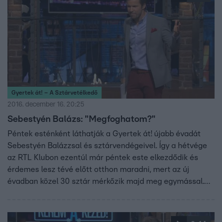
Gyertek át! – A Sztárvetélkedő
2016. december 16. 20:25
Sebestyén Balázs: "Megfoghatom?"
Péntek esténként láthatják a Gyertek át! újabb évadát
Sebestyén Balázzsal és sztárvendégeivel. Így a hétvége
az RTL Klubon ezentúl már péntek este elkezdődik és
érdemes lesz tévé előtt otthon maradni, mert az új
évadban közel 30 sztár mérkőzik majd meg egymással.
Sebestyén Balázsnál az új évadban is nemcsak a civilek,
de közismert színészek, sportolók és zenészek tudását is
próbára teszi a könnyed sztárvetélkedőben. A Gyertek át!