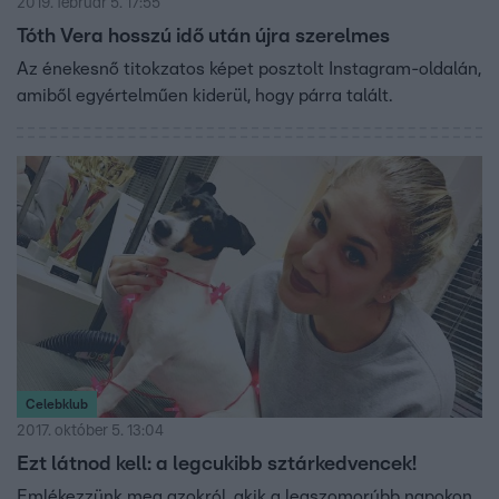
2019. február 5. 17:55
Tóth Vera hosszú idő után újra szerelmes
Az énekesnő titokzatos képet posztolt Instagram-oldalán,
amiből egyértelműen kiderül, hogy párra talált.
Celebklub
2017. október 5. 13:04
Ezt látnod kell: a legcukibb sztárkedvencek!
Emlékezzünk meg azokról, akik a legszomorúbb napokon