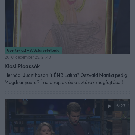
Gyertek át! – A Sztárvetélkedő
2016. december 23. 21:40
Kicsi Picassók
Hernádi Judit hasonlít ÉNB Lalira? Oszvald Marika pedig
Magdi anyusra? Íme a rajzok és a sztárok megfejtései!
6:27