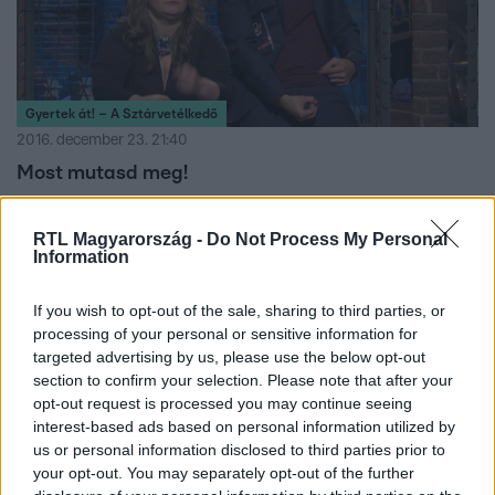
Gyertek át! – A Sztárvetélkedő
2016. december 23. 21:40
Most mutasd meg!
Beszédes nevű ételek és híres előadók adták fel a leckét
a sztároknak. De szerencsére Balázs is besegített...
RTL Magyarország -
Do Not Process My Personal
Information
If you wish to opt-out of the sale, sharing to third parties, or
3:03
processing of your personal or sensitive information for
targeted advertising by us, please use the below opt-out
section to confirm your selection. Please note that after your
opt-out request is processed you may continue seeing
interest-based ads based on personal information utilized by
us or personal information disclosed to third parties prior to
your opt-out. You may separately opt-out of the further