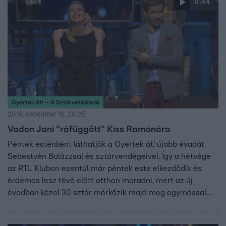
0:44
új részeiben két négyfős csapat méri össze a tudását. A
csapatokban három-három közismert személy és egy-
egy civil játékos verseng a pénznyereményért, amelyet a
nyertes csapat civil tagja vihet majd haza.
Gyertek át! – A Sztárvetélkedő
2016. december 16. 20:25
Vadon Jani "ráfüggött" Kiss Ramónára
Péntek esténként láthatják a Gyertek át! újabb évadát
Sebestyén Balázzsal és sztárvendégeivel. Így a hétvége
az RTL Klubon ezentúl már péntek este elkezdődik és
érdemes lesz tévé előtt otthon maradni, mert az új
évadban közel 30 sztár mérkőzik majd meg egymással.
Sebestyén Balázsnál az új évadban is nemcsak a civilek,
de közismert színészek, sportolók és zenészek tudását is