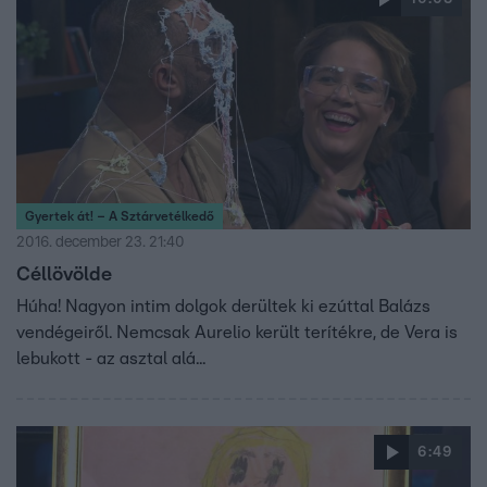
Gyertek át! – A Sztárvetélkedő
2016. december 23. 21:40
Céllövölde
Húha! Nagyon intim dolgok derültek ki ezúttal Balázs
vendégeiről. Nemcsak Aurelio került terítékre, de Vera is
lebukott - az asztal alá...
6:49