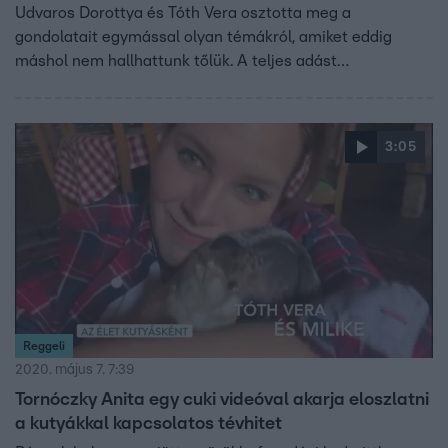
Udvaros Dorottya és Tóth Vera osztotta meg a
gondolatait egymással olyan témákról, amiket eddig
máshol nem hallhattunk tőlük. A teljes adást
visszanézheted az RTL Moston!
3:05
Reggeli
2020. május 7. 7:39
Tornóczky Anita egy cuki videóval akarja eloszlatni
a kutyákkal kapcsolatos tévhitet