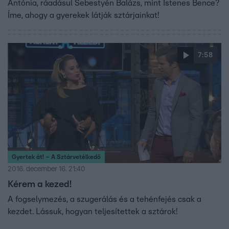
Antónia, ráadásul Sebestyén Balázs, mint Istenes Bence?
Íme, ahogy a gyerekek látják sztárjainkat!
7:58
Gyertek át! – A Sztárvetélkedő
2016. december 16. 21:40
Kérem a kezed!
A fogselymezés, a szugerálás és a tehénfejés csak a
kezdet. Lássuk, hogyan teljesítettek a sztárok!