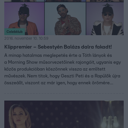
Celebklub
2016. november 10. 10:59
Klippremier – Sebestyén Balázs dalra fakadt!
A minap hatalmas meglepetés érte a Tóth lányok és
a Morning Show műsorvezetőinek rajongóit, ugyanis egy
közös produkcióban köszönnek vissza az említett
művészek. Nem titok, hogy Geszti Peti és a Rapülők újra
összeállt, viszont az már igen, hogy ennek örömére
született egy videoklip, melyet garantáltan nem tudsz
végignézni ujjongás nélkül.