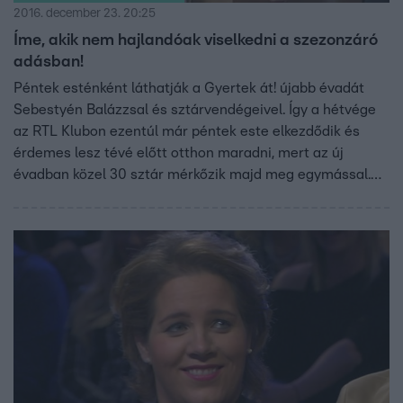
2016. december 23. 20:25
Íme, akik nem hajlandóak viselkedni a szezonzáró
adásban!
Péntek esténként láthatják a Gyertek át! újabb évadát
Sebestyén Balázzsal és sztárvendégeivel. Így a hétvége
az RTL Klubon ezentúl már péntek este elkezdődik és
érdemes lesz tévé előtt otthon maradni, mert az új
évadban közel 30 sztár mérkőzik majd meg egymással.
Sebestyén Balázsnál az új évadban is nemcsak a civilek,
de közismert színészek, sportolók és zenészek tudását is
próbára teszi a könnyed sztárvetélkedőben. A Gyertek át!
új részeiben két négyfős csapat méri össze a tudását. A
csapatokban három-három közismert személy és egy-
egy civil játékos verseng a pénznyereményért, amelyet a
nyertes csapat civil tagja vihet majd haza.