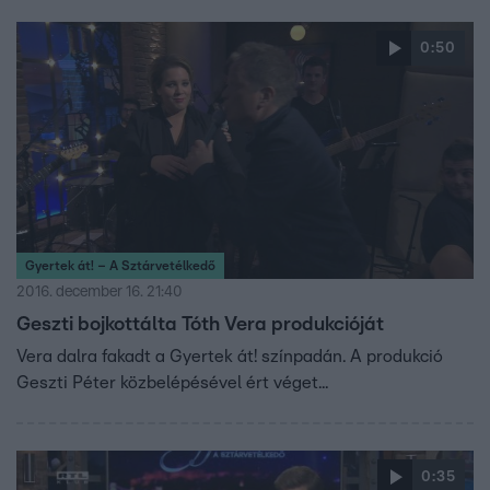
0:50
Gyertek át! – A Sztárvetélkedő
2016. december 16. 21:40
Geszti bojkottálta Tóth Vera produkcióját
Vera dalra fakadt a Gyertek át! színpadán. A produkció
Geszti Péter közbelépésével ért véget...
0:35