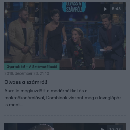
5:43
Gyertek át! – A Sztárvetélkedő
2016. december 23. 21:40
Olvass a számról!
Aurelio megküzdött a madárpókkal és a
makroökonómiával, Dombinak viszont még a lovaglópóz
is ment...
10:08