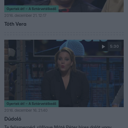
Gyertek át! – A Sztárvetélkedő
2016. december 21. 12:17
Tóth Vera
5:30
Gyertek át! – A Sztárvetélkedő
2016. december 16. 21:40
Dúdoló
Te felismernéd röfögve Máté Péter híres dalát vagy