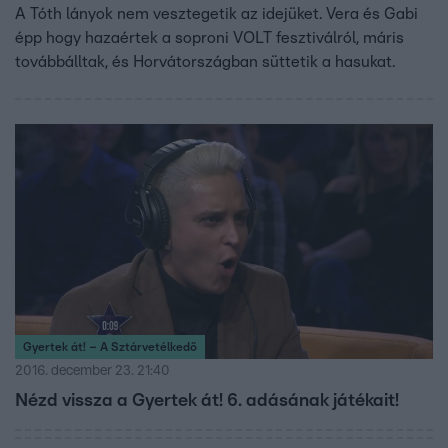
A Tóth lányok nem vesztegetik az idejüket. Vera és Gabi
épp hogy hazaértek a soproni VOLT fesztiválról, máris
továbbálltak, és Horvátországban süttetik a hasukat.
Gyertek át! – A Sztárvetélkedő
2016. december 23. 21:40
Nézd vissza a Gyertek át! 6. adásának játékait!