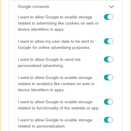
Gyertek át! – A Sztárvetélkedő
Google consents
2016. december 23. 21:40
I want to allow Google to enable storage
Bárszékről esett a pult alá Tóth Vera
related to advertising like cookies on web or
Nem csak Aurelio élt át kellemetlen pillanatokat egy randi
device identifiers in apps.
alatt. Az esés azonban csak a kezdet volt, ugyanis a
I want to allow my user data to be sent to
találka nem emiatt ért véget...
Google for online advertising purposes.
I want to allow Google to send me
personalized advertising.
0:45
I want to allow Google to enable storage
related to analytics like cookies on web or
device identifiers in apps.
I want to allow Google to enable storage
related to functionality of the website or app.
I want to allow Google to enable storage
Gyertek át! – A Sztárvetélkedő
related to personalization.
2016. december 23. 20:25