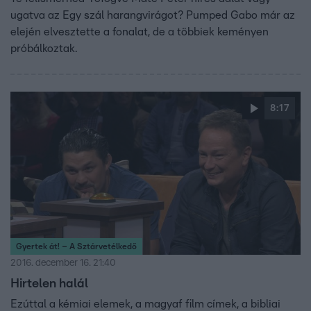
ugatva az Egy szál harangvirágot? Pumped Gabo már az
elején elvesztette a fonalat, de a többiek keményen
próbálkoztak.
8:17
Gyertek át! – A Sztárvetélkedő
2016. december 16. 21:40
Hirtelen halál
Ezúttal a kémiai elemek, a magyaf film címek, a bibliai