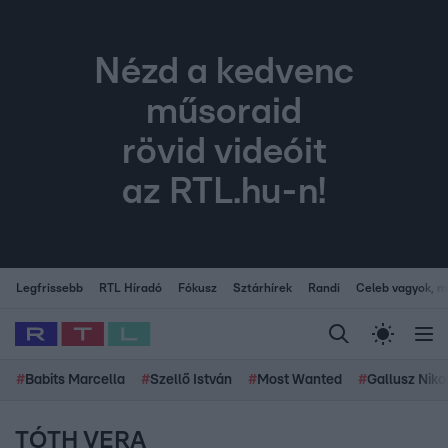
Nézd a kedvenc
műsoraid
rövid videóit
az RTL.hu-n!
Legfrissebb
RTL Híradó
Fókusz
Sztárhírek
Randi
Celeb vagyok, me
#
Babits Marcella
#
Szellő István
#
Most Wanted
#
Gallusz Niko
TÓTH VERA