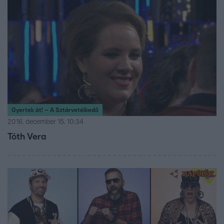
próbára teszi a könnyed sztárvetélkedőben. A Gyertek át!
új részeiben két négyfős csapat méri össze a tudását. A
csapatokban három-három közismert személy és egy-
egy civil játékos verseng a pénznyereményért, amelyet a
nyertes csapat civil tagja vihet majd haza.
Gyertek át! – A Sztárvetélkedő
2016. december 15. 10:34
Tóth Vera