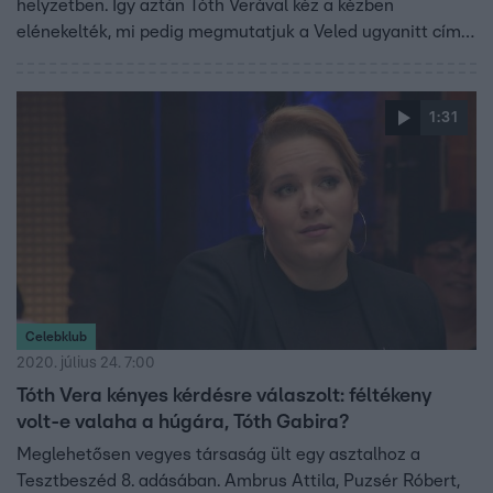
helyzetben. Így aztán Tóth Verával kéz a kézben
elénekelték, mi pedig megmutatjuk a Veled ugyanitt című
dalt.
1:31
Celebklub
2020. július 24. 7:00
Tóth Vera kényes kérdésre válaszolt: féltékeny
volt-e valaha a húgára, Tóth Gabira?
Meglehetősen vegyes társaság ült egy asztalhoz a
Tesztbeszéd 8. adásában. Ambrus Attila, Puzsér Róbert,