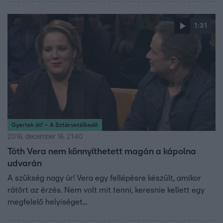
1:31
Gyertek át! – A Sztárvetélkedő
2016. december 16. 21:40
Tóth Vera nem könnyíthetett magán a kápolna
udvarán
A szükség nagy úr! Vera egy fellépésre készült, amikor
rátört az érzés. Nem volt mit tenni, keresnie kellett egy
megfelelő helyiséget...