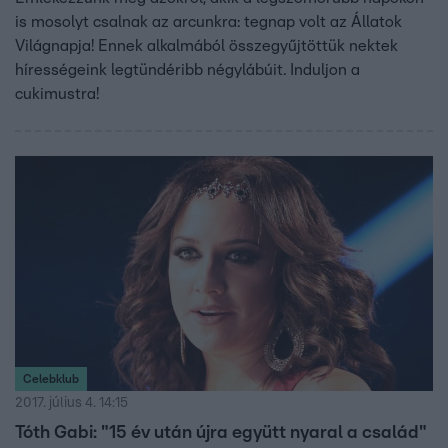
is mosolyt csalnak az arcunkra: tegnap volt az Állatok
Világnapja! Ennek alkalmából összegyűjtöttük nektek
hírességeink legtündéribb négylábúit. Induljon a
cukimustra!
Celebklub
2017. július 4. 14:15
Tóth Gabi: "15 év után újra együtt nyaral a család"