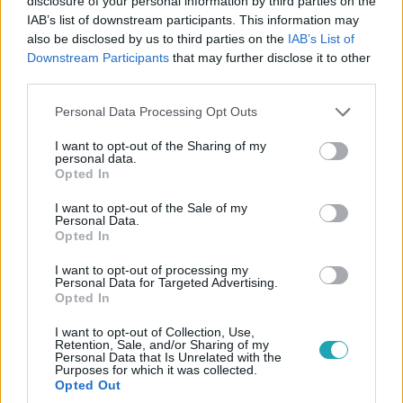
disclosure of your personal information by third parties on the
IAB’s list of downstream participants. This information may
also be disclosed by us to third parties on the
IAB’s List of
Gyertek át! – A Sztárvetélkedő
Downstream Participants
that may further disclose it to other
2016. december 23. 21:40
third parties.
Utolsó láncszem
Please note that this website/app uses one or more Google
Personal Data Processing Opt Outs
Szabó Zsófi, Fördős Zé és Dombóvári István "H" betűs
services and may gather and store information including but
szavakkal gyűjtött pénzt csapatkapitányuknak. Lássuk,
not limited to your visit or usage behaviour. You may click to
I want to opt-out of the Sharing of my
personal data.
hogy mennyit sikerült!
grant or deny consent to Google and its third-party tags to
Opted In
use your data for below specified purposes in below Google
consent section.
I want to opt-out of the Sale of my
Personal Data.
Opted In
0:56
I want to opt-out of processing my
Personal Data for Targeted Advertising.
Opted In
I want to opt-out of Collection, Use,
Retention, Sale, and/or Sharing of my
Personal Data that Is Unrelated with the
Purposes for which it was collected.
Opted Out