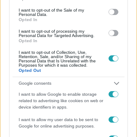
use your data for below specified purposes in below Google
consent section.
I want to opt-out of the Sale of my
Personal Data.
Opted In
I want to opt-out of processing my
Personal Data for Targeted Advertising.
Opted In
I want to opt-out of Collection, Use,
Retention, Sale, and/or Sharing of my
Personal Data that Is Unrelated with the
Purposes for which it was collected.
Opted Out
Külföld
Google consents
2023. szeptember 7. 19:57
I want to allow Google to enable storage
Kína betiltaná a „nemzeti érzelmeket sértő”
related to advertising like cookies on web or
ruhákat
device identifiers in apps.
Egyelőre senkinek fogalma sincs, hogy mi minősül majd
jogsértésnek.
I want to allow my user data to be sent to
Google for online advertising purposes.