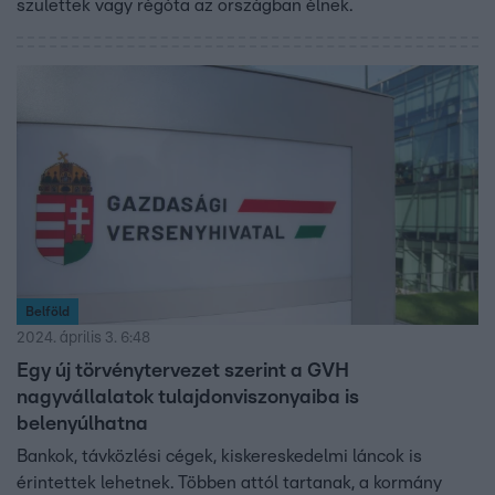
születtek vagy régóta az országban élnek.
Belföld
2024. április 3. 6:48
Egy új törvénytervezet szerint a GVH
nagyvállalatok tulajdonviszonyaiba is
belenyúlhatna
Bankok, távközlési cégek, kiskereskedelmi láncok is
érintettek lehetnek. Többen attól tartanak, a kormány