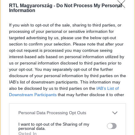
RTL Magyarország -
Do Not Process My Personal
Information
If you wish to opt-out of the sale, sharing to third parties, or
processing of your personal or sensitive information for
targeted advertising by us, please use the below opt-out
section to confirm your selection. Please note that after your
opt-out request is processed you may continue seeing
interest-based ads based on personal information utilized by
us or personal information disclosed to third parties prior to
your opt-out. You may separately opt-out of the further
Gazdaság
disclosure of your personal information by third parties on the
2023. november 15. 15:51
IAB’s list of downstream participants. This information may
also be disclosed by us to third parties on the
IAB’s List of
Feltámasztja a kormány a letelepedési
Downstream Participants
that may further disclose it to other
kötvényeket: ha van pénze a bevándorlónak, akkor
third parties.
jöhet
Please note that this website/app uses one or more Google
Egy törvénytervezet szerint vendégbefektetői vízumot
Personal Data Processing Opt Outs
services and may gather and store information including but
igényelhetnének azok, akik 250 ezer és egymillió euró
not limited to your visit or usage behaviour. You may click to
I want to opt-out of the Sharing of my
közötti összeget fizetnek be különböző jogcímeken.
personal data.
grant or deny consent to Google and its third-party tags to
Opted In