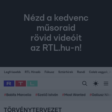
Nézd a kedvenc
műsoraid
rövid videóit
az RTL.hu-n!
Legfrissebb
RTL Híradó
Fókusz
Sztárhírek
Randi
Celeb vagyok, me
#
Babits Marcella
#
Szellő István
#
Most Wanted
#
Gallusz Niko
TÖRVÉNYTERVEZET