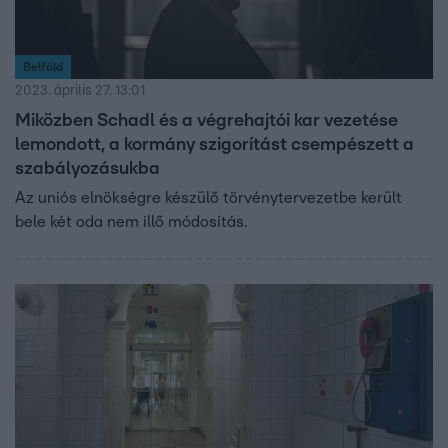
Belföld
2023. április 27. 13:01
Miközben Schadl és a végrehajtói kar vezetése
lemondott, a kormány szigorítást csempészett a
szabályozásukba
Az uniós elnökségre készülő törvénytervezetbe került
bele két oda nem illő módosítás.