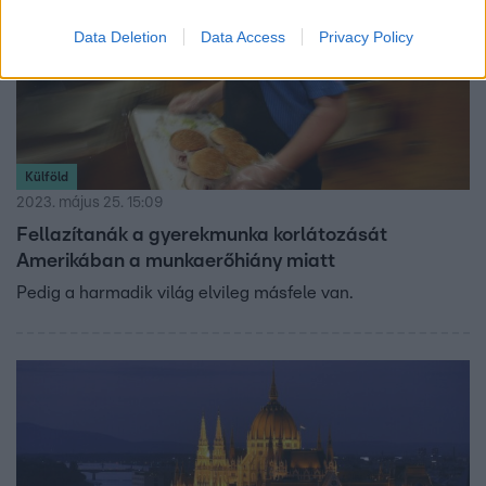
Data Deletion
Data Access
Privacy Policy
Külföld
2023. május 25. 15:09
Fellazítanák a gyerekmunka korlátozását
Amerikában a munkaerőhiány miatt
Pedig a harmadik világ elvileg másfele van.