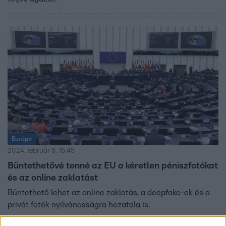
Európa
2024. február 8. 15:45
Büntethetővé tenné az EU a kéretlen péniszfotókat
és az online zaklatást
Büntethető lehet az online zaklatás, a deepfake-ek és a
privát fotók nyilvánosságra hozatala is.