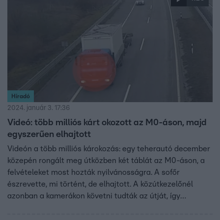
Híradó
2024. január 3. 17:36
Videó: több milliós kárt okozott az M0-áson, majd
egyszerűen elhajtott
Videón a több milliós károkozás: egy teherautó december
közepén rongált meg útközben két táblát az M0-áson, a
felvételeket most hozták nyilvánosságra. A sofőr
észrevette, mi történt, de elhajtott. A közútkezelőnél
azonban a kamerákon követni tudták az útját, így
megtalálták a céget, amelynek dolgozik. Kiderült, a sofőr
nekik sem jelentette az esetet. A táblák helyreállítása