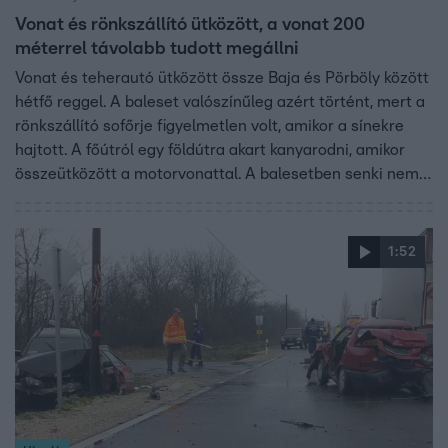
Vonat és rönkszállító ütközött, a vonat 200
méterrel távolabb tudott megállni
Vonat és teherautó ütközött össze Baja és Pörböly között
hétfő reggel. A baleset valószínűleg azért történt, mert a
rönkszállító sofőrje figyelmetlen volt, amikor a sínekre
hajtott. A főútról egy földútra akart kanyarodni, amikor
összeütközött a motorvonattal. A balesetben senki nem
sérült meg, de a sofőrt, a mellette ülő kismamát és a
vonat egyik utasát a mentők bevitték a kórházba.
1:52