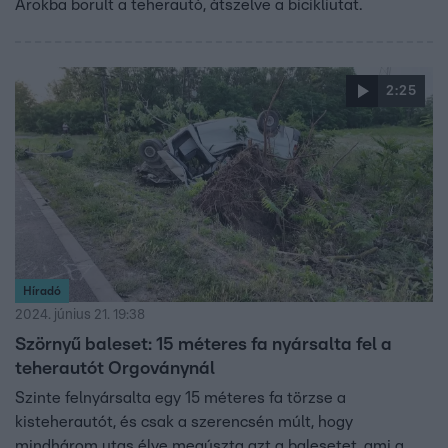
Árokba borult a teherautó, átszelve a bicikliutat.
2:25
Híradó
2024. június 21. 19:38
Szörnyű baleset: 15 méteres fa nyársalta fel a
teherautót Orgoványnál
Szinte felnyársalta egy 15 méteres fa törzse a
kisteherautót, és csak a szerencsén múlt, hogy
mindhárom utas élve megúszta azt a balesetet, ami a