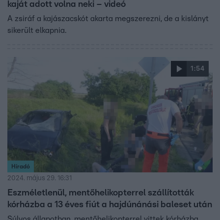
kaját adott volna neki – videó
A zsiráf a kajászacskót akarta megszerezni, de a kislányt
sikerült elkapnia.
1:54
Híradó
2024. május 29. 16:31
Eszméletlenül, mentőhelikopterrel szállították
kórházba a 13 éves fiút a hajdúnánási baleset után
Súlyos állapotban, mentőhelikopterrel vittek kórházba