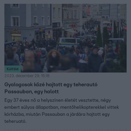
még néhány hétig tarthat.
Külföld
2023. december 29. 15:18
Gyalogosok közé hajtott egy teherautó
Passauban, egy halott
Egy 37 éves nő a helyszínen életét vesztette, négy
embert súlyos állapotban, mentőhelikopterekkel vittek
kórházba, miután Passauban a járdára hajtott egy
teheruató.