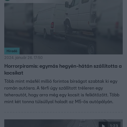
Híradó
2024. január 26. 17:50
Horrorpiramis: egymás hegyén-hátán szállította a
kocsikat
Több mint másfél millió forintos bírságot szabtak ki egy
román autósra. A férfi úgy szállított tréleren egy
teherautót, hogy arra még egy kocsit is felkötözött. Több
mint két tonna túlsúllyal haladt az M5-ös autópályán.
1:23