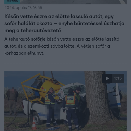
Híradó
2024. április 17. 16:55
Későn vette észre az előtte lassuló autót, egy
sofőr halálát okozta – enyhe büntetéssel úszhatja
meg a teherautóvezető
A teherautó sofőrje későn vette észre az előtte lassító
autót, és a szemközti sávba lökte. A vétlen sofőr a
kórházban elhunyt.
1:15