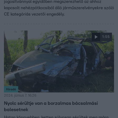
jogosítvánnyal egyidőben megszerezhető az ahhoz
kapcsolt nehézpótkocsiból álló járműszerelvényekre szóló
CE kategóriás vezetői engedély.
1:55
Híradó
2024. június 7. 16:26
Nyolc sérültje van a borzalmas bácsalmási
balesetnek
Hatan könnyebben, ketten súlyosan sérültek meg mára