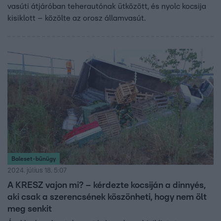
vasúti átjáróban teherautónak ütközött, és nyolc kocsija
kisiklott – közölte az orosz államvasút.
Baleset-bűnügy
2024. július 18. 5:07
A KRESZ vajon mi? – kérdezte kocsiján a dinnyés,
aki csak a szerencsének köszönheti, hogy nem ölt
meg senkit