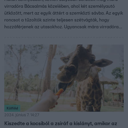
virradóra Bácsalmás közelében, ahol két személyautó
ütközött, mert az egyik áttért a szemközti sávba. Az egyik
roncsot a tűzoltók szinte teljesen szétvágták, hogy
hozzáférjenek az utasokhoz. Ugyancsak mára virradóra
egy cseh autó rohant nagy sebességgel hátulról egy
kamionba az M5-ös Szeged felé tartó oldalán, három
utassal. Ott egy ember sérült súlyosan.
Külföld
2024. június 7. 14:27
Kiszedte a kocsiból a zsiráf a kislányt, amikor az