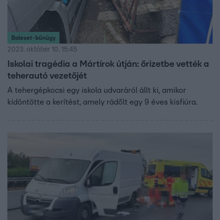
Baleset-bűnügy
2023. október 10. 15:45
Iskolai tragédia a Mártírok útján: őrizetbe vették a
teherautó vezetőjét
A tehergépkocsi egy iskola udvaráról állt ki, amikor
kidöntötte a kerítést, amely rádőlt egy 9 éves kisfiúra.