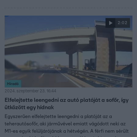
2:02
Híradó
2024. szeptember 23. 16:44
Elfelejtette leengedni az autó platóját a sofőr, így
ütközött egy hídnak
Egyszerűen elfelejtette leengedni a platóját az a
teherautósofőr, aki járművével emiatt vágódott neki az
M1-es egyik felüljárójának a hétvégén. A férfi nem sérült