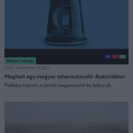
Baleset-bűnügy
2023. november 24. 8:21
Meghalt egy magyar teherautósofőr Ausztriában
Padkára hajtott, a jármű megcsúszott és felborult.