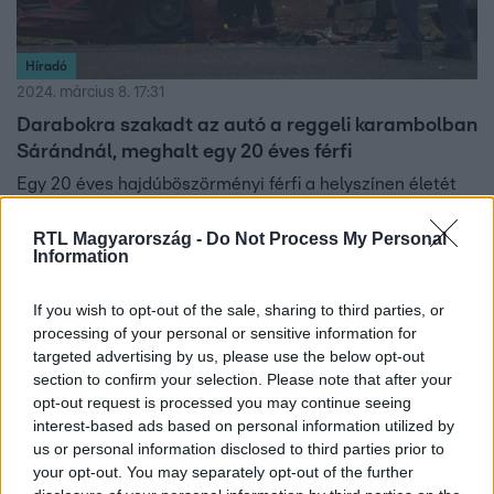
Híradó
2024. március 8. 17:31
Darabokra szakadt az autó a reggeli karambolban
Sárándnál, meghalt egy 20 éves férfi
Egy 20 éves hajdúböszörményi férfi a helyszínen életét
vesztette, amikor a kocsi, amiben utazott, előzés közben
szemből egy teherautónak csapódott Sárándnál. A 19
RTL Magyarország -
Do Not Process My Personal
Information
éves derecskei sofőrt válságos állapotban vitték
kórházba, az életéért még küzdenek az orvosok. A
If you wish to opt-out of the sale, sharing to third parties, or
teherautó vezetője nem sérült meg a balesetben.
processing of your personal or sensitive information for
targeted advertising by us, please use the below opt-out
1:40
section to confirm your selection. Please note that after your
opt-out request is processed you may continue seeing
interest-based ads based on personal information utilized by
us or personal information disclosed to third parties prior to
your opt-out. You may separately opt-out of the further