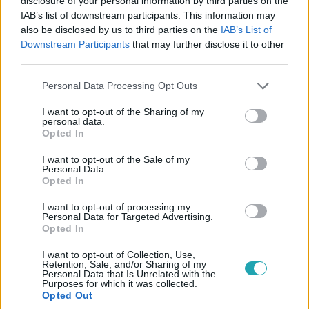
disclosure of your personal information by third parties on the
IAB’s list of downstream participants. This information may
also be disclosed by us to third parties on the
IAB’s List of
Downstream Participants
that may further disclose it to other
third parties.
Híradó
2024. március 7. 17:48
Please note that this website/app uses one or more Google
Personal Data Processing Opt Outs
services and may gather and store information including but
Kilenc másodperc figyelmetlenség – ennyi kellett
not limited to your visit or usage behaviour. You may click to
I want to opt-out of the Sharing of my
ahhoz, hogy elgázolja a nagymamát és unokáját
personal data.
grant or deny consent to Google and its third-party tags to
Opted In
Öt évet is kaphat az a sofőr, aki teherautójával elgázolt
use your data for below specified purposes in below Google
egy 13 éves kisfiút és nagymamáját tavaly januárban az
consent section.
I want to opt-out of the Sale of my
Personal Data.
M0-s leállósávjában.
Opted In
I want to opt-out of processing my
Personal Data for Targeted Advertising.
Opted In
1:30
I want to opt-out of Collection, Use,
Retention, Sale, and/or Sharing of my
Personal Data that Is Unrelated with the
Purposes for which it was collected.
Opted Out