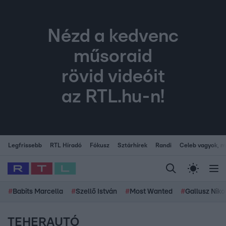
Nézd a kedvenc
műsoraid
rövid videóit
az RTL.hu-n!
Legfrissebb
RTL Híradó
Fókusz
Sztárhírek
Randi
Celeb vagyok, me
#
Babits Marcella
#
Szellő István
#
Most Wanted
#
Gallusz Niko
TEHERAUTÓ