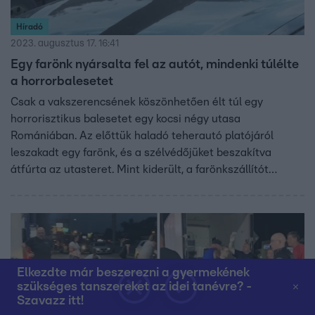
Híradó
2023. augusztus 17. 16:41
Egy farönk nyársalta fel az autót, mindenki túlélte
a horrorbalesetet
Csak a vakszerencsének köszönhetően élt túl egy
horrorisztikus balesetet egy kocsi négy utasa
Romániában. Az előttük haladó teherautó platójáról
leszakadt egy farönk, és a szélvédőjüket beszakítva
átfúrta az utasteret. Mint kiderült, a farönkszállítót
szabálytalanul pakolták meg.
Elkezdte már beszerezni a gyermekének
szükséges tanszereket az idei tanévre? -
Szavazz itt!