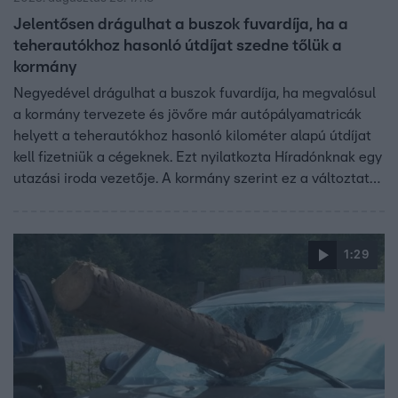
Jelentősen drágulhat a buszok fuvardíja, ha a
teherautókhoz hasonló útdíjat szedne tőlük a
kormány
Negyedével drágulhat a buszok fuvardíja, ha megvalósul
a kormány tervezete és jövőre már autópályamatricák
helyett a teherautókhoz hasonló kilométer alapú útdíjat
kell fizetniük a cégeknek. Ezt nyilatkozta Híradónknak egy
utazási iroda vezetője. A kormány szerint ez a változtatás
célszerű. Tervezetük emellett újabb utakat is fizetőssé
tenne, köztük a teljes M0-st és a miskolci elkerülőt.
Budapest és Miskolc a kormányhoz fordult.
1:29