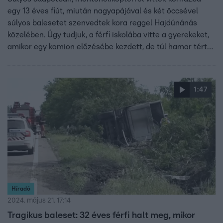
egy 13 éves fiút, miután nagyapájával és két öccsével
súlyos balesetet szenvedtek kora reggel Hajdúnánás
közelében. Úgy tudjuk, a férfi iskolába vitte a gyerekeket,
amikor egy kamion előzésébe kezdett, de túl hamar tért
vissza a sávjába, így kocsijuk a kamion elejének
csapódott. Többször megpördültek az úton, végül fának
ütköztek és felborultak. A nagyapa és a másik két gyerek
1:47
könnyebben sérült meg.
Híradó
2024. május 21. 17:14
Tragikus baleset: 32 éves férfi halt meg, mikor