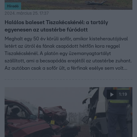
Híradó
2024. március 25. 17:37
Halálos baleset Tiszakécskénél: a tartály
egyenesen az utastérbe fúródott
Meghalt egy 50 év körüli sofőr, amikor kisteherautójával
letért az útról és fának csapódott hétfőn kora reggel
Tiszakécskénél. A platón egy üzemanyagtartályt
szállított, ami a becsapódás erejétől az utastérbe zuhant.
Az autóban csak a sofőr ült, a férfinak esélye sem volt
túlélésre.
1:19