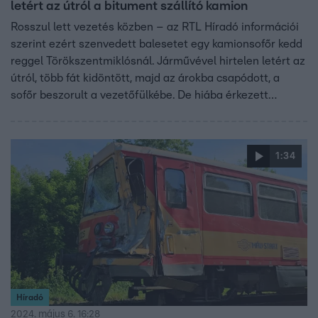
letért az útról a bitument szállító kamion
Rosszul lett vezetés közben – az RTL Híradó információi
szerint ezért szenvedett balesetet egy kamionsofőr kedd
reggel Törökszentmiklósnál. Járművével hirtelen letért az
útról, több fát kidöntött, majd az árokba csapódott, a
sofőr beszorult a vezetőfülkébe. De hiába érkezett
mentőhelikopter is, nem lehetett rajta segíteni. Az RTL
Híradó úgy tudja: egy 32 éves dombrádi férfi az áldozat.
1:34
Híradó
2024. május 6. 16:28