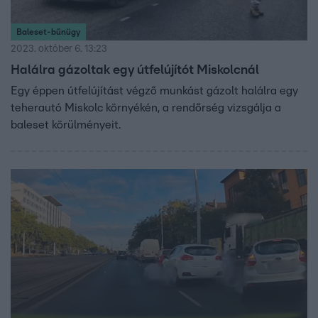
Baleset-bűnügy
2023. október 6. 13:23
Halálra gázoltak egy útfelújítót Miskolcnál
Egy éppen útfelújítást végző munkást gázolt halálra egy
teherautó Miskolc környékén, a rendőrség vizsgálja a
baleset körülményeit.