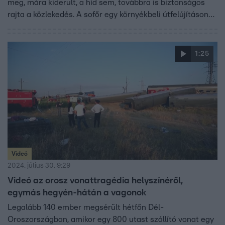
meg, mára kiderült, a híd sem, továbbra is biztonságos
rajta a közlekedés. A sofőr egy környékbeli útfelújításon
dolgozik, és egy közeli pihenőből hajtott fel a pályára, így
nem volt ideje felgyorsulni. Ennek is köszönhető, hogy
nem lett nagyobb baj. A hibázó teherautós pénzbüntetést
1:25
kapott.
Videó
2024. július 30. 9:29
Videó az orosz vonattragédia helyszínéről,
egymás hegyén-hátán a vagonok
Legalább 140 ember megsérült hétfőn Dél-
Oroszországban, amikor egy 800 utast szállító vonat egy