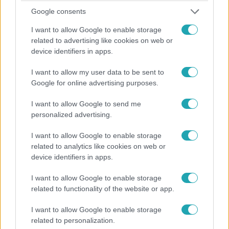
Google consents
I want to allow Google to enable storage
related to advertising like cookies on web or
Híradó
device identifiers in apps.
2024. március 2. 17:56
Akkora sebességgel robogott az elszabadult
I want to allow my user data to be sent to
teherautó, hogy a kamerák fel sem tudták venni
Google for online advertising purposes.
Fékevesztett teherautók borzolják a kedélyeket az
I want to allow Google to send me
amerikai kontinensen. Peruban téglákkal megpakolt
personalized advertising.
kamion vezetője rendezett szédítő ámokfutást. Az
Egyesült Államokban pedig egy másik sofőr hídról lelógva
I want to allow Google to enable storage
related to analytics like cookies on web or
maradt ég és föld között, miután lesodródott az útról és
device identifiers in apps.
átszakította a szalagkorlátot.
I want to allow Google to enable storage
related to functionality of the website or app.
1:42
I want to allow Google to enable storage
related to personalization.