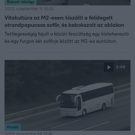
Baleset-bűnügy
2023. szeptember 11. 10:32
Vitakultúra az M2-esen: kiszállt a felidegelt
strandpapucsos sofőr, és bebokszolt az ablakon
Tettlegességig fajult a közúti feszültség egy kisteherautó
és egy furgon két sofőrje között az M2-es autóúton.
2:49
Híradó
2023. augusztus 28. 17:18