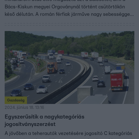
Bács-Kiskun megyei Orgoványnál történt csütörtökön
késő délután. A román férfiak járműve nagy sebességgel
csapódott az árokba, majd tövestül kidöntötte az ott álló
fát. Péntek reggel egy kocsi és egy tejszállító kamion
karambolozott Tiszaföldvárnál. Itt a kamionsofőr
lélekjelenlétén múlt, hogy nem történt tragédia.
Gazdaság
2024. június 18. 13:16
Egyszerűsítik a nagykategóriás
jogosítványszerzést
A jövőben a teherautók vezetésére jogosító C kategóriás