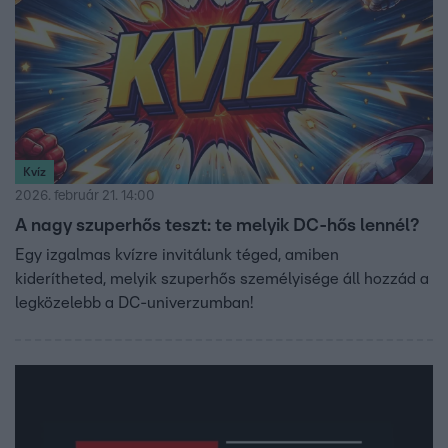
Kvíz
2026. február 21. 14:00
A nagy szuperhős teszt: te melyik DC-hős lennél?
Egy izgalmas kvízre invitálunk téged, amiben
kiderítheted, melyik szuperhős személyisége áll hozzád a
legközelebb a DC-univerzumban!