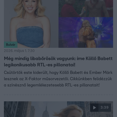
Bulvár
2026. május 1. 7:30
Még mindig libabőrösök vagyunk: íme Köllő Babett
legikonikusabb RTL-es pillanatai!
Csütörtök este kiderült, hogy Köllő Babett és Ember Márk
lesznek az X-Faktor műsorvezetői. Cikkünkben felidézzük
a színésznő legemlékezetesebb RTL-es pillanatait!
3:39