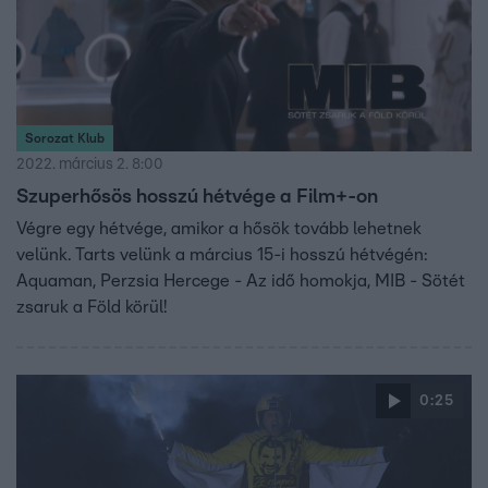
Sorozat Klub
2022. március 2. 8:00
Szuperhősös hosszú hétvége a Film+-on
Végre egy hétvége, amikor a hősök tovább lehetnek
velünk. Tarts velünk a március 15-i hosszú hétvégén:
Aquaman, Perzsia Hercege - Az idő homokja, MIB - Sötét
zsaruk a Föld körül!
0:25