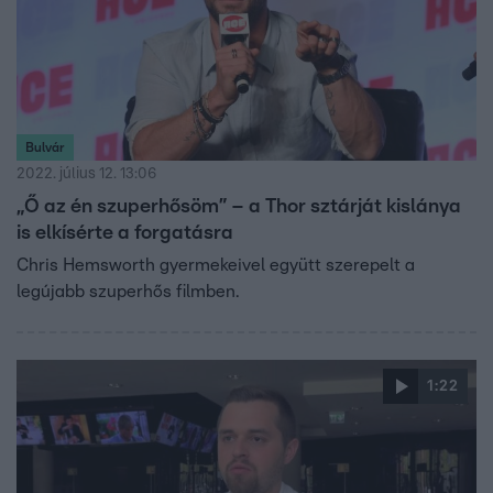
Bulvár
2022. július 12. 13:06
„Ő az én szuperhősöm” – a Thor sztárját kislánya
is elkísérte a forgatásra
Chris Hemsworth gyermekeivel együtt szerepelt a
legújabb szuperhős filmben.
1:22