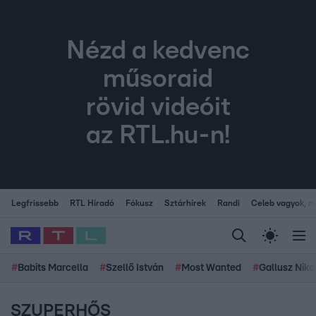
Nézd a kedvenc
műsoraid
rövid videóit
az RTL.hu-n!
Legfrissebb
RTL Híradó
Fókusz
Sztárhírek
Randi
Celeb vagyok, me
#
Babits Marcella
#
Szellő István
#
Most Wanted
#
Gallusz Niko
SZUPERHŐS