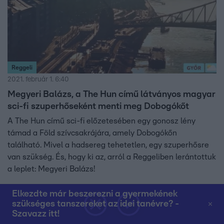
Reggeli
2021. február 1. 6:40
Megyeri Balázs, a The Hun című látványos magyar
sci-fi szuperhőseként menti meg Dobogókőt
A The Hun című sci-fi előzetesében egy gonosz lény
támad a Föld szívcsakrájára, amely Dobogókőn
található. Mivel a hadsereg tehetetlen, egy szuperhősre
van szükség. És, hogy ki az, arról a Reggeliben lerántottuk
a leplet: Megyeri Balázs!
Elkezdte már beszerezni a gyermekének
szükséges tanszereket az idei tanévre? -
7:57
Szavazz itt!