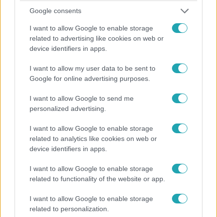
Google consents
I want to allow Google to enable storage
related to advertising like cookies on web or
device identifiers in apps.
The Floor - Csak egy maradhat
2024. május 21. 19:30
I want to allow my user data to be sent to
Google for online advertising purposes.
„Ne add fel!” – Saját ellenfele biztatta a The Floor
játékosát
I want to allow Google to send me
A The Floor összecsapásán a „szerepjáték” volt a
personalized advertising.
párbajozók témaköre. Különféle jelmezbe öltözött
emberekről láthattak képeket, és ezek alapján kellett
I want to allow Google to enable storage
related to analytics like cookies on web or
kitalálniuk a megszemélyesített karaktereiket. Az egyik
device identifiers in apps.
játékos annyira elveszett a kihívásban, hogy ellenfele
próbálta átsegíteni a bukkanókon.
I want to allow Google to enable storage
related to functionality of the website or app.
3:48
I want to allow Google to enable storage
related to personalization.