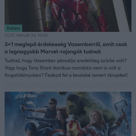
Kultúra
2025. február 26. 14:00
3+1 meglepő érdekesség Vasemberről, amit csak
a legnagyobb Marvel-rajongók tudnak
Tudtad, hogy Vasember páncélja eredetileg szürke volt?
Vagy hogy Tony Stark ikonikus mondata nem is volt a
forgatókönyvben? Fedezd fel a kevésbé ismert tényeket!