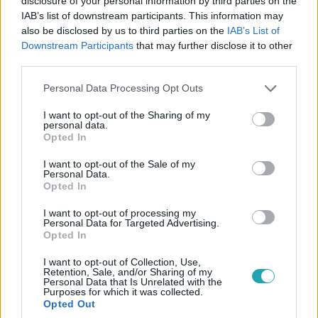
disclosure of your personal information by third parties on the
IAB’s list of downstream participants. This information may
also be disclosed by us to third parties on the
IAB’s List of
Downstream Participants
that may further disclose it to other
Reggeli
third parties.
2024. május 23. 10:06
Please note that this website/app uses one or more Google
A Drága örökösök hozta meg a sikert a The Floor
Personal Data Processing Opt Outs
services and may gather and store information including but
nyertesének
not limited to your visit or usage behaviour. You may click to
I want to opt-out of the Sharing of my
personal data.
Salavecz Gergely, The Floor előző heti győztese egészen
grant or deny consent to Google and its third-party tags to
Opted In
a műsor végéig nem hitte el, hogy ő nyeri meg a
use your data for below specified purposes in below Google
kvízjátékot. Gergely szerencsés helyről, a 49-es mezőről
consent section.
I want to opt-out of the Sale of my
Personal Data.
indult, ami a hétszer hetes mező sarka, csupán két
Opted In
szomszéddal, így csak ketten hívhatták ki. Saját témája a
Drága örökösök volt, amely csak a döntőben került elő, és
I want to opt-out of processing my
Personal Data for Targeted Advertising.
bár sokan épp a saját témájuknál blokkolnak le, a nyertes
Opted In
leginkább a képregényhősökről szóló kérdésektől tartott.
1:34
Azt, hogy Salavecz Gergely hogyan készült a játékra, és
I want to opt-out of Collection, Use,
Retention, Sale, and/or Sharing of my
hogy mire költi a nyereményét, megtudhatják a Reggeli
Personal Data that Is Unrelated with the
Purposes for which it was collected.
stúdióbeszélgetéséből.
Opted Out