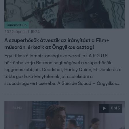
CinemaKlub
2022. április 1. 15:24
A szuperhősök átveszik az irányítást a Film+
műsorán: érkezik az Öngyilkos osztag!
Egy titkos állambiztonsági szervezet, az A.R.G.U.S
börtönbe zárja Batman segítségével a szuperhősök
leggonoszabbjait. Deadshot, Harley Quinn, El Diablo és a
többi gazfickó kénytelenek jót cselekedni a
szabadságukért cserébe. A Suicide Squad – Öngyilkos
osztag április másodikán 20:25-kor jön a Film+
képernyőjén!
0:45