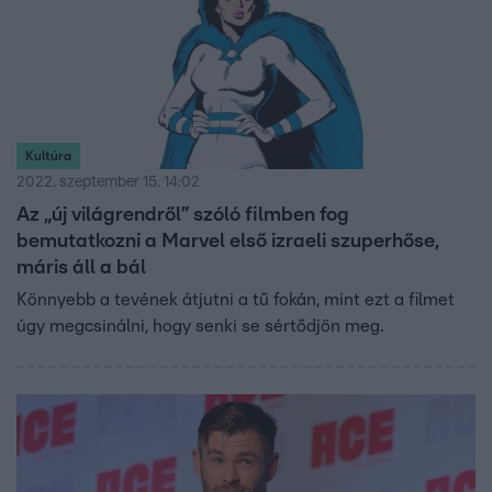
Kultúra
2022. szeptember 15. 14:02
Az „új világrendről” szóló filmben fog
bemutatkozni a Marvel első izraeli szuperhőse,
máris áll a bál
Könnyebb a tevének átjutni a tű fokán, mint ezt a filmet
úgy megcsinálni, hogy senki se sértődjön meg.