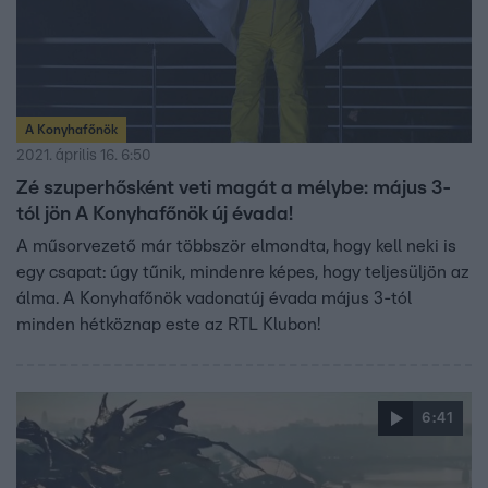
A Konyhafőnök
2021. április 16. 6:50
Zé szuperhősként veti magát a mélybe: május 3-
tól jön A Konyhafőnök új évada!
A műsorvezető már többször elmondta, hogy kell neki is
egy csapat: úgy tűnik, mindenre képes, hogy teljesüljön az
álma. A Konyhafőnök vadonatúj évada május 3-tól
minden hétköznap este az RTL Klubon!
6:41