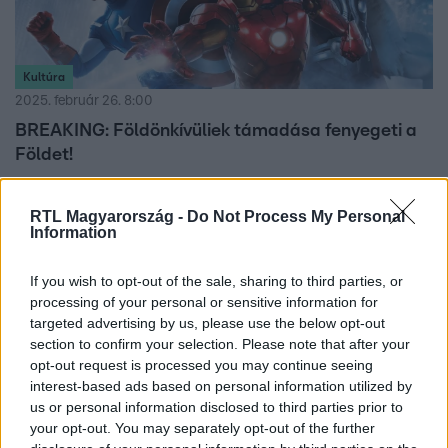
Kultúra
2025. február 26. 8:00
BREAKING: Földönkívüliek támadása fenyegeti a
Földet!
Március elején érkeznek a megmentők: jön a legendás
szuperhőscsapat, a Bosszúállók és a Bosszúállók: Ultron
RTL Magyarország -
Do Not Process My Personal
Information
kora a Film+ kínálatába.
If you wish to opt-out of the sale, sharing to third parties, or
processing of your personal or sensitive information for
5:29
targeted advertising by us, please use the below opt-out
section to confirm your selection. Please note that after your
opt-out request is processed you may continue seeing
interest-based ads based on personal information utilized by
us or personal information disclosed to third parties prior to
your opt-out. You may separately opt-out of the further