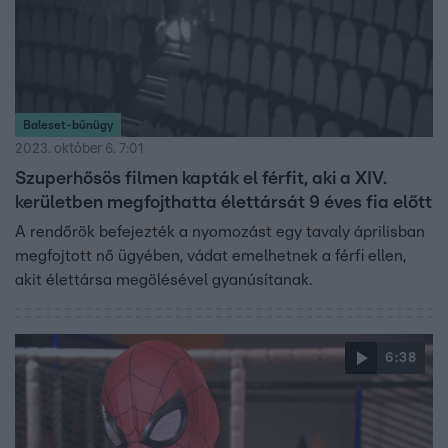
Baleset-bűnügy
2023. október 6. 7:01
Szuperhősös filmen kapták el férfit, aki a XIV.
kerületben megfojthatta élettársát 9 éves fia előtt
A rendőrök befejezték a nyomozást egy tavaly áprilisban
megfojtott nő ügyében, vádat emelhetnek a férfi ellen,
akit élettársa megölésével gyanúsítanak.
6:38