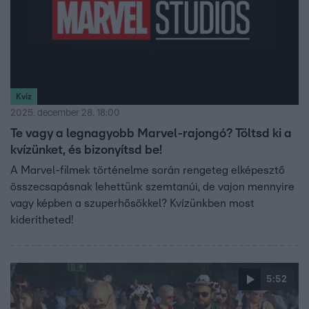
Kvíz
2025. december 28. 18:00
Te vagy a legnagyobb Marvel-rajongó? Töltsd ki a
kvízünket, és bizonyítsd be!
A Marvel-filmek történelme során rengeteg elképesztő
összecsapásnak lehettünk szemtanúi, de vajon mennyire
vagy képben a szuperhősökkel? Kvízünkben most
kiderítheted!
5:52