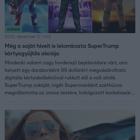
Külföld
2022. december 17. 7:09
Még a saját híveit is lelombozta SuperTrump
kártyagyűjtős akciója
Mindenki valami nagy horderejű bejelentésre várt, ami
helyett egy darabonként 99 dollárért megvásárolható
digitális kártyakollekcióval rukkolt elő a volt elnök.
SuperTrump zakóját, ingét Supermanként széthúzva
megvillantotta az izmos testére, kidolgozott kockahasára
feszülő vörös szuperhősjelmezt, mellkasán a kék körbe
zárt nagy T-betűvel.