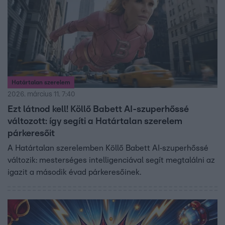
Határtalan szerelem
2026. március 11. 7:40
Ezt látnod kell! Köllő Babett AI-szuperhőssé
változott: így segíti a Határtalan szerelem
párkeresőit
A Határtalan szerelemben Köllő Babett AI‑szuperhőssé
változik: mesterséges intelligenciával segít megtalálni az
igazit a második évad párkeresőinek.