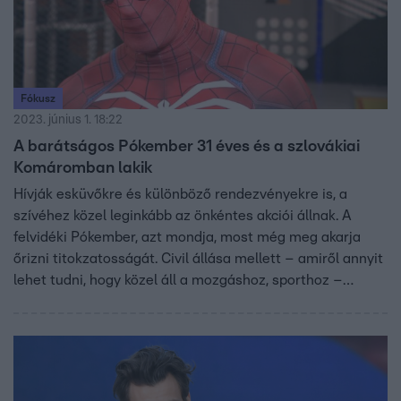
Fókusz
2023. június 1. 18:22
A barátságos Pókember 31 éves és a szlovákiai
Komáromban lakik
Hívják esküvőkre és különböző rendezvényekre is, a
szívéhez közel leginkább az önkéntes akciói állnak. A
felvidéki Pókember, azt mondja, most még meg akarja
őrizni titokzatosságát. Civil állása mellett – amiről annyit
lehet tudni, hogy közel áll a mozgáshoz, sporthoz –
lassan 1 éve pókemberkedik. „A nagy erő nagy
felelősséggel jár” – ezt a felvidéki Pókember is tudja, azt
mondja, amíg fizikálisan bírja, nem tervez pihenőre menni,
még legalább 100-200 ezer kisgyerek arcára szeretne
mosolyt csalni.