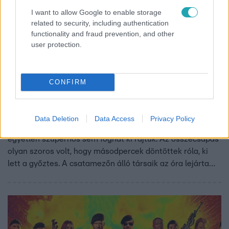
I want to allow Google to enable storage
related to security, including authentication
functionality and fraud prevention, and other
user protection.
The Floor - Csak egy maradhat
CONFIRM
2024. május 15. 19:30
Óriási harc robbant ki a szuperhősök téma miatt
Gábor gondolt egy merészet és a saját témakörében
Data Deletion
Data Access
Privacy Policy
hívta ki Tomit, akivel azt kellett bebizonyítaniuk, hogy
egyetlen szuperhős sem foghat ki rajtuk. Az összecsapás
olyan szoros volt, hogy másodpercek döntöttek róla, ki
lett a győztes. A csatamezőn álló társaik az óra lejárta
után vastapssal ünnepelték a két játékost.