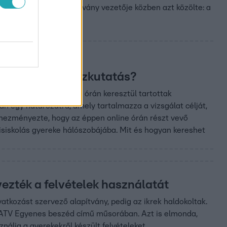
et megszervező alapítvány vezetője közben azt közölte: a
a.
saládjánál a házkutatás?
eztek, és több mint 8 órán keresztül tartottak
n egy határozatra, amely tartalmazza a vizsgálat célját,
ehezményezte, hogy az éppen online órán részt vevő
kisiskolás gyereke hálószobájába. Mit és hogyan kereshet
ezték a felvételek használatát
atkozást szervező alapítvány, pedig az ikrek haldokoltak.
 ATV Egyenes beszéd című műsorában. Azt is elmonda,
nálja a gyerekekről készült felvételeket.