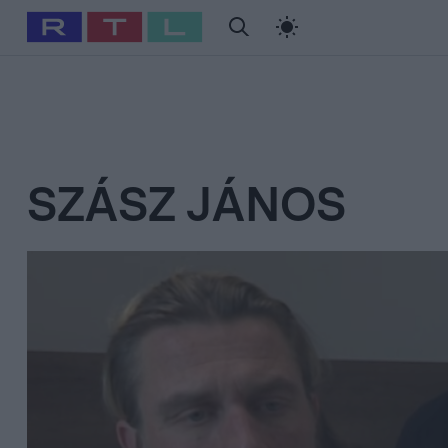
#
Babits Marcella
#
Szellő István
#
Most Wanted
#
Gallusz Ni
SZÁSZ JÁNOS