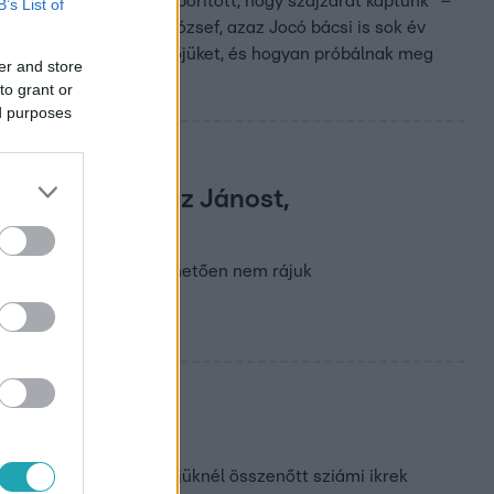
kell. „Különösen felháborított, hogy szájzárat kaptunk” –
B’s List of
báiról. Ő és Balatoni József, azaz Jocó bácsi is sok év
yan tervezik újra a jövőjüket, és hogyan próbálnak meg
er and store
to grant or
ed purposes
e menekülő Szász Jánost,
latkozatért, ami feltehetően nem rájuk
 ügye
gyar orvoscsoport a fejüknél összenőtt sziámi ikrek