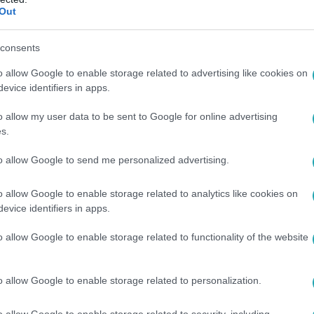
y aztán később egy nagyon nehéz és nagyon ritka műtétet hajtot
Out
 érthetetlennek tűnik, hogy nemrég mi miatt estek a nyilvános
s filmrendező, vagy mi lehet a Bangladesben az operáció alatt 
consents
 Szász János is exkluzív interjút adott.
o allow Google to enable storage related to advertising like cookies on
evice identifiers in apps.
:45
Gergely és Szász Janos is exkluzív interjú
o allow my user data to be sent to Google for online advertising
s.
 adott a Házon kívülnek a bangladesi sziámi ikrek miatt kirobba
ő. A rendezőnél néhány héttel ezelőtt volt házkutatás, az operá
to allow Google to send me personalized advertising.
shogy látja a történteket, és most úgy fest, a film sose készül 
o allow Google to enable storage related to analytics like cookies on
evice identifiers in apps.
o allow Google to enable storage related to functionality of the website
:28
a a gépeit Szász János
o allow Google to enable storage related to personalization.
sszes telefonját és számítógépét Szász János és családja, mi
l készülő filmje nyersanyagát. A rendező az RTL Híradónak elju
o allow Google to enable storage related to security, including