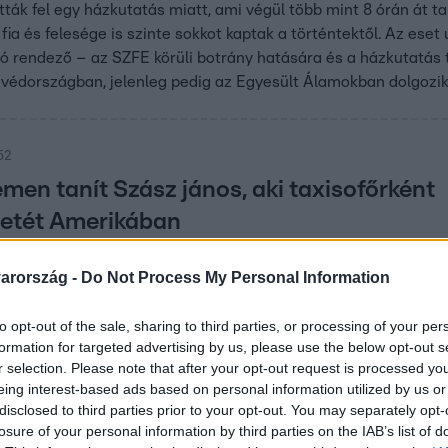
tták fel egy házkutatás miatt, ami végül több mint 8 órán át ta
 fia és felesége is szinte sokkot kaptak a történtektől. Az ese
 rendező – az SZFE körüli botrány hatására és a házkutatás t
 Svédországban, jelenleg pedig az Egyesült Álamokban dolgozi
52
men tanít Szász jános, aki taxisofőrként
életét Amerikában
ádjával 2021-ben emigrált, nem tervez hazajönni.
arország -
Do Not Process My Personal Information
to opt-out of the sale, sharing to third parties, or processing of your per
formation for targeted advertising by us, please use the below opt-out s
7:21
r selection. Please note that after your opt-out request is processed y
ollégám, aki sírásó munkán gondolkodik” –
eing interest-based ads based on personal information utilized by us or
disclosed to third parties prior to your opt-out. You may separately opt-
gyó tanárok?
losure of your personal information by third parties on the IAB’s list of