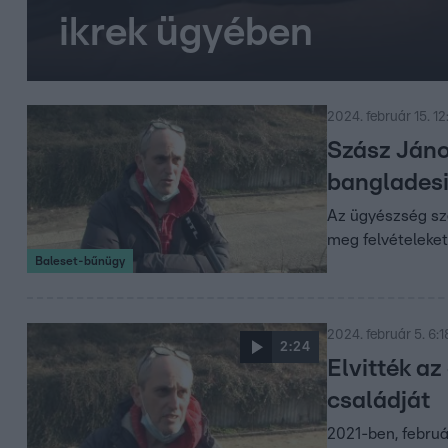
ikrek ügyében
2024. február 15. 12
Szász Jáno
bangladesi
Az ügyészség sze
meg felvételeket
Baleset-bűnügy
2024. február 5. 6:1
2:24
Elvitték a
családját
2021-ben, februá