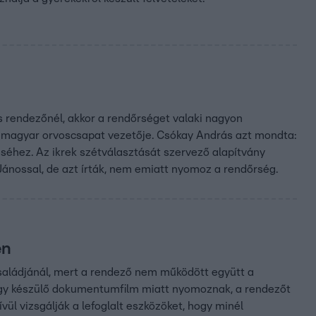
os rendezőnél, akkor a rendőrséget valaki nagyon
ző magyar orvoscsapat vezetője. Csókay András azt mondta:
éséhez. Az ikrek szétválasztását szervező alapítvány
 Jánossal, de azt írták, nem emiatt nyomoz a rendőrség.
en
saládjánál, mert a rendező nem működött együtt a
 Egy készülő dokumentumfilm miatt nyomoznak, a rendezőt
ívül vizsgálják a lefoglalt eszközöket, hogy minél