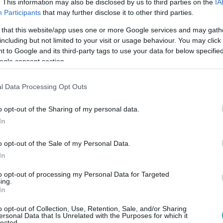
 volt az utolsó csepp a pohárban, amikor úgy érezték, menniük 
. This information may also be disclosed by us to third parties on the
IA
Participants
that may further disclose it to other third parties.
nos, aki szerint kötelességük szólniuk a közoktatási rendszer hi
yja el a pályát. A Fókusznak a két pedagógus mesélt arról, hog
 that this website/app uses one or more Google services and may gath
erekekkel foglalkozni.
including but not limited to your visit or usage behaviour. You may click 
 to Google and its third-party tags to use your data for below specifi
ogle consent section.
5:37
l Data Processing Opt Outs
y Attila hazugsággal vádolja a külföldr
ilágos, hogy miért
o opt-out of the Sharing of my personal data.
In
Színház- és Filmművészeti Egyetem kuratóriuma egy olyan nyi
o opt-out of the Sale of my Personal Data.
In
to opt-out of processing my Personal Data for Targeted
ing.
2:50
In
fordulatot vett a bangladesi sziámi ikrek
o opt-out of Collection, Use, Retention, Sale, and/or Sharing
donképpen véletlenül találkozott egy dakkai kórházban egy ma
ersonal Data that Is Unrelated with the Purposes for which it
lected.