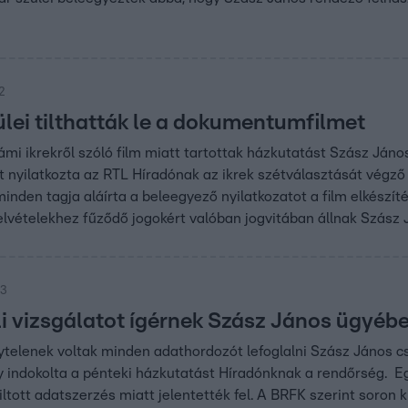
42
ülei tilthatták le a dokumentumfilmet
ámi ikrekről szóló film miatt tartottak házkutatást Szász Ján
zt nyilatkozta az RTL Híradónak az ikrek szétválasztását vég
inden tagja aláírta a beleegyező nyilatkozatot a film elkészít
felvételekhez fűződő jogokért valóban jogvitában állnak Szász
43
li vizsgálatot ígérnek Szász János ügyéb
telenek voltak minden adathordozót lefoglalni Szász János c
gy indokolta a pénteki házkutatást Híradónknak a rendőrség.
ltott adatszerzés miatt jelentették fel. A BRFK szerint soron k