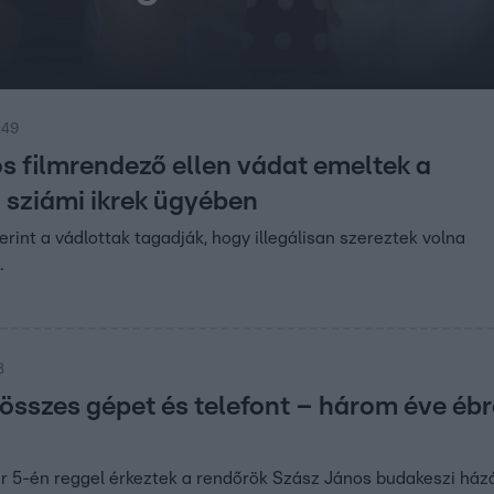
:49
s filmrendező ellen vádat emeltek a
 sziámi ikrek ügyében
rint a vádlottak tagadják, hogy illegálisan szereztek volna
.
8
z összes gépet és telefont – három éve éb
r 5-én reggel érkeztek a rendőrök Szász János budakeszi házá