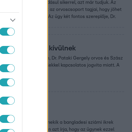
tak végre rajtuk, ráadásul sikerrel, azt már tudjuk. Az
ság előtt is egymásnak az orvoscsoport tagjai, hogy jöhet
készült felvételeken. Az ügy két fontos szereplője, Dr.
t adott a Házon kívülnek
nt vita két főszereplője, Dr. Pataki Gergely orvos és Szász
cióról készült felvételekkel kapcsolatos jogvita miatt. A
el.
után a rendező átadta nekik a bangladesi sziámi ikrek
ttatott nyilatkozatában azt írja, hogy az ügynek ezzel