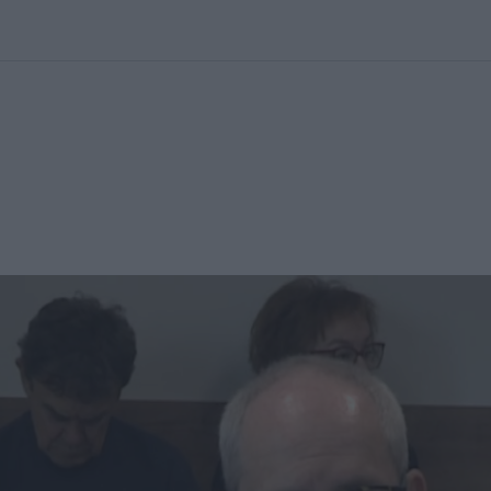
kolett
#
Időjárás
#
RTL műsor
#
Víz
#
Magyar Péter
#
Csillagjeg