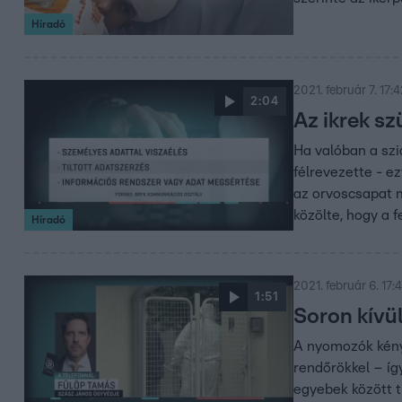
Híradó
2021. február 7. 17:
2:04
Az ikrek sz
Ha valóban a szi
félrevezette - e
az orvoscsapat m
közölte, hogy a 
Híradó
2021. február 6. 17:
1:51
Soron kívü
A nyomozók kény
rendőrökkel – í
egyebek között ti