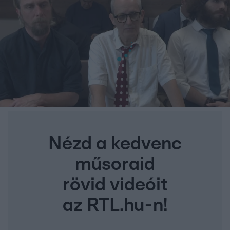
Nézd a kedvenc
műsoraid
rövid videóit
az RTL.hu-n!