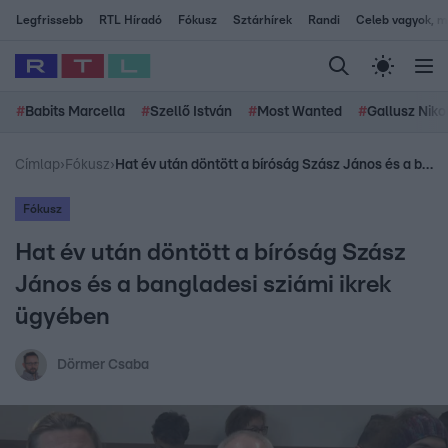
Legfrissebb
RTL Híradó
Fókusz
Sztárhírek
Randi
Celeb vagyok, me
#
Babits Marcella
#
Szellő István
#
Most Wanted
#
Gallusz Niko
Címlap
›
Fókusz
›
Hat év után döntött a bíróság Szász János és a bangladesi sziámi ikrek ügyében
Fókusz
Hat év után döntött a bíróság Szász
János és a bangladesi sziámi ikrek
ügyében
Dörmer Csaba