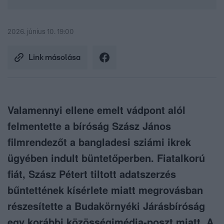
2026. június 10. 19:00
Link másolása
Valamennyi ellene emelt vádpont alól
felmentette a bíróság Szász János
filmrendezőt a bangladesi sziámi ikrek
ügyében indult büntetőperben. Fiatalkorú
fiát, Szász Pétert tiltott adatszerzés
bűntettének kísérlete miatt megrovásban
részesítette a Budakörnyéki Járásbíróság
egy korábbi közösségimédia-poszt miatt. A