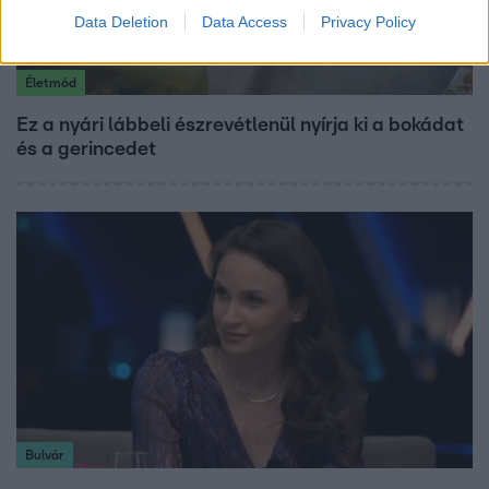
Data Deletion
Data Access
Privacy Policy
Életmód
Ez a nyári lábbeli észrevétlenül nyírja ki a bokádat
és a gerincedet
Bulvár