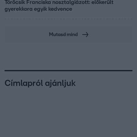
Törőcsik Franciska nosztalgiázott: előkerült
gyerekkora egyik kedvence
Mutasd mind
Címlapról ajánljuk