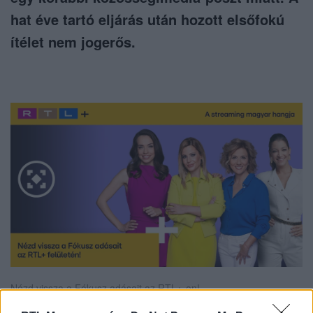
hat éve tartó eljárás után hozott elsőfokú
ítélet nem jogerős.
Nézd vissza a Fókusz adásait az RTL+-on!