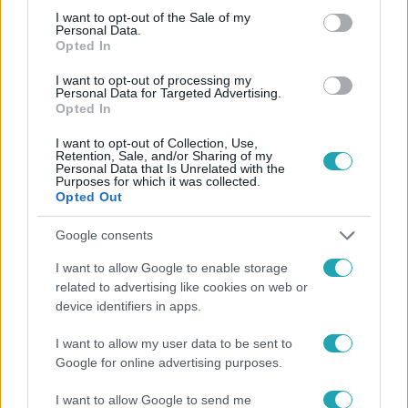
consent section.
I want to opt-out of the Sale of my
Personal Data.
Opted In
I want to opt-out of processing my
#
FÓKUSZ
#
SZÁSZ JÁNOS
#
ADÁSRÉSZLETEK
Personal Data for Targeted Advertising.
Opted In
#
FILMRENDEZŐ
#
BANGLADESI SZIÁMI IKREK
#
PER
I want to opt-out of Collection, Use,
#
ELSŐFOKÚ ÍTÉLET
#
BÍRÓSÁG
#
FELMENTÉS
Retention, Sale, and/or Sharing of my
Personal Data that Is Unrelated with the
Purposes for which it was collected.
Opted Out
Google consents
I want to allow Google to enable storage
related to advertising like cookies on web or
Népszerű
device identifiers in apps.
I want to allow my user data to be sent to
Google for online advertising purposes.
17:49
I want to allow Google to send me