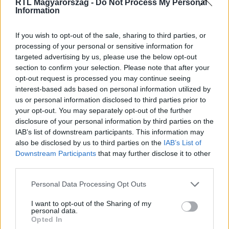
RTL Magyarország -
Do Not Process My Personal
Information
Itt állítsd be, hogy az RTL.hu az elsők között
legyen a Google-találatokban!
If you wish to opt-out of the sale, sharing to third parties, or
processing of your personal or sensitive information for
targeted advertising by us, please use the below opt-out
section to confirm your selection. Please note that after your
opt-out request is processed you may continue seeing
interest-based ads based on personal information utilized by
us or personal information disclosed to third parties prior to
your opt-out. You may separately opt-out of the further
disclosure of your personal information by third parties on the
IAB’s list of downstream participants. This information may
also be disclosed by us to third parties on the
IAB’s List of
Downstream Participants
that may further disclose it to other
third parties.
Kövess minket, és értesülj a friss hírekről a
Facebookon is!
Please note that this website/app uses one or more Google
Personal Data Processing Opt Outs
services and may gather and store information including but
not limited to your visit or usage behaviour. You may click to
I want to opt-out of the Sharing of my
Követem
personal data.
grant or deny consent to Google and its third-party tags to
Opted In
use your data for below specified purposes in below Google