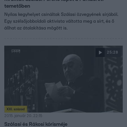
temetőben
Nyilas kegyhelyet csináltak Szálasi özvegyének sírjából.
Egy szélsőjobboldali aktivista váltotta meg a sírt, és ő
állhat az átalakítása mögött is.
25:28
XXI. század
2015. január 20. 22:15
Szálasi és Rákosi kórisméje