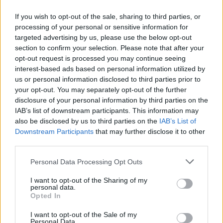
If you wish to opt-out of the sale, sharing to third parties, or
processing of your personal or sensitive information for
targeted advertising by us, please use the below opt-out
section to confirm your selection. Please note that after your
opt-out request is processed you may continue seeing
Belföld
interest-based ads based on personal information utilized by
2023. március 28. 15:27
us or personal information disclosed to third parties prior to
Eltűnt a Szálasira emlékező felirat özvegyének
your opt-out. You may separately opt-out of the further
sírkövéről, Táplánszentkereszt címere viszont
disclosure of your personal information by third parties on the
maradt
IAB’s list of downstream participants. This information may
also be disclosed by us to third parties on the
IAB’s List of
Ez az a címer, ami elég erősen nyilaskeresztre hajaz. De
Downstream Participants
that may further disclose it to other
Szálasi képe is maradt.
third parties.
Please note that this website/app uses one or more Google
Personal Data Processing Opt Outs
services and may gather and store information including but
not limited to your visit or usage behaviour. You may click to
I want to opt-out of the Sharing of my
personal data.
grant or deny consent to Google and its third-party tags to
Opted In
use your data for below specified purposes in below Google
consent section.
I want to opt-out of the Sale of my
Personal Data.