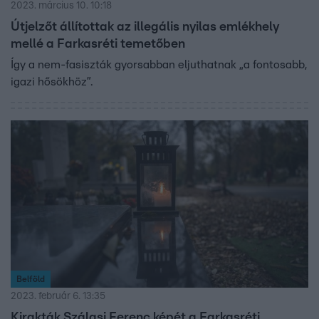
2023. március 10. 10:18
Útjelzőt állítottak az illegális nyilas emlékhely
mellé a Farkasréti temetőben
Így a nem-fasiszták gyorsabban eljuthatnak „a fontosabb,
igazi hősökhöz”.
Belföld
2023. február 6. 13:35
Kirakták Szálasi Ferenc képét a Farkasréti