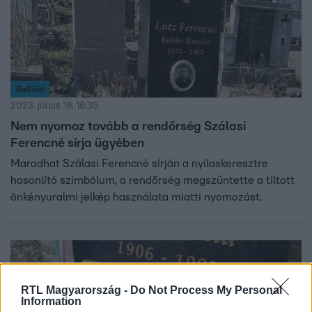
Belföld
2023. július 19. 16:35
Nem nyomoz tovább a rendőrség Szálasi
Ferencné sírja ügyében
Maradhat Szálasi Ferencné sírján a nyilaskeresztre
hasonlító szimbólum, a rendőrség megszüntette a tiltott
önkényuralmi jelkép használata miatti nyomozást.
RTL Magyarország -
Do Not Process My Personal
Information