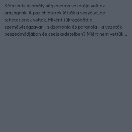
Kétszer is személyiségzavaros vezetője volt az
országnak. A pszichiáterek látták a veszélyt, de
tehetetlenek voltak. Miként tükröződött a
személyiségzavar - skizofrénia és paranoia - a vezetők
beszédmódjában és cselekedeteiben? Miért nem vettük
észre, hogy ugyanazok az események ismétlődnek?
Veszélyek és véres történelem, két elfelejtett elmeorvosi
dokumentum alapján. Mire tanít a történelem a XXI.
században?