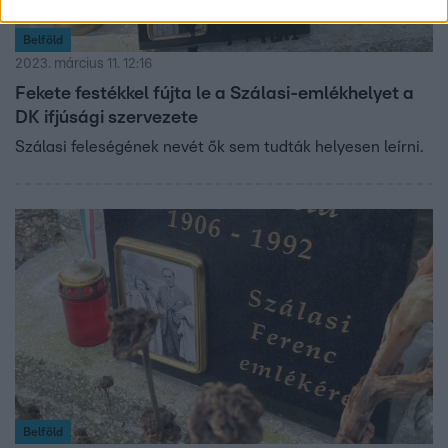
Belföld
2023. március 11. 12:16
Fekete festékkel fújta le a Szálasi-emlékhelyet a
DK ifjúsági szervezete
Szálasi feleségének nevét ők sem tudták helyesen leírni.
Belföld