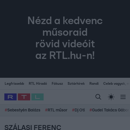
Nézd a kedvenc
műsoraid
rövid videóit
az RTL.hu-n!
Legfrissebb
RTL Híradó
Fókusz
Sztárhírek
Randi
Celeb vagyok, me
#
Sebestyén Balázs
#
RTL műsor
#
Dj Oti
#
Gudel Takács Gábor
SZÁLASI FERENC