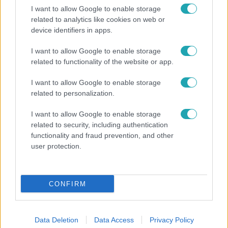
I want to allow Google to enable storage
related to analytics like cookies on web or
device identifiers in apps.
Belföld
2023. március 14. 7:59
I want to allow Google to enable storage
related to functionality of the website or app.
Kivégzéssel és csonkítással fenyegették meg a
DK-sokat
I want to allow Google to enable storage
Ők azok, akik lefújták Szálasi fényképét és nevét az
related to personalization.
egykori nyilas vezér feleségének sírján.
I want to allow Google to enable storage
related to security, including authentication
functionality and fraud prevention, and other
user protection.
CONFIRM
Data Deletion
Data Access
Privacy Policy