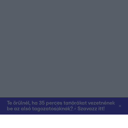
Te örülnél, ha 35 perces tanórákat vezetnének
be az alsó tagozatosoknak? - Szavazz itt!