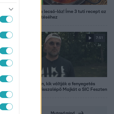
Életmód
Kitört a lecsó-láz! Íme 3 tuti recept az
elkészítéséhez
7:51
Fókusz
Megvan, kik váltják a fenyegetés
miatt visszalépő Majkát a SIC Feszten
Mutasd mind