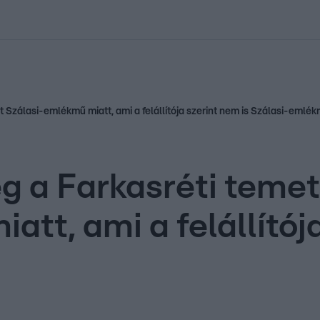
kolett
#
Időjárás
#
RTL műsor
#
Víz
#
Magyar Péter
#
Csillagjeg
 Szálasi-emlékmű miatt, ami a felállítója szerint nem is Szálasi-emlé
 a Farkasréti temet
tt, ami a felállítója