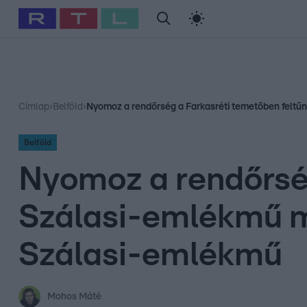
#
Babits Marcella
#
Szellő István
#
Most Wanted
#
Gallusz Ni
Címlap
›
Belföld
›
Nyomoz a rendőrség a Farkasréti temetőben feltűnt
Belföld
Nyomoz a rendőrség
Szálasi-emlékmű mia
Szálasi-emlékmű
Mohos Máté