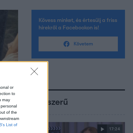
Kövess minket, és értesülj a friss
hírekről a Facebookon is!
Követem
sonal or
ection to
ou may
Népszerű
 personal
out of the
 downstream
B’s List of
17:24