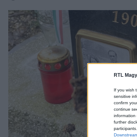
RTL Magy
If you wish 
sensitive in
confirm you
continue se
information 
further disc
participants
Downstream 