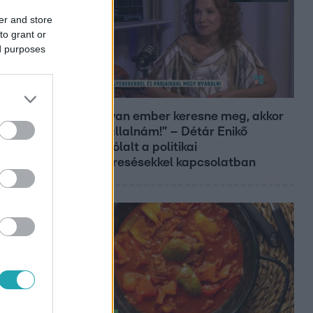
er and store
to grant or
ed purposes
Reggeli
„Ha olyan ember keresne meg, akkor
sem vállalnám!” – Détár Enikő
megszólalt a politikai
megkeresésekkel kapcsolatban