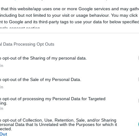
 that this website/app uses one or more Google services and may gath
including but not limited to your visit or usage behaviour. You may click 
 to Google and its third-party tags to use your data for below specifi
ogle consent section.
l Data Processing Opt Outs
Link másolása
o opt-out of the Sharing of my personal data.
In
o opt-out of the Sale of my Personal Data.
glalkozik a Szálasi-emlékmű ügyével,
In
rthoz tartozó férfi állított a kerületben
to opt-out of processing my Personal Data for Targeted
ing.
oz az ügyben, Szálasi ma élő rokonai is
In
ák a helyzetet. Az emlékmű felállítója
o opt-out of Collection, Use, Retention, Sale, and/or Sharing
u-nak, hogy az emlékmű valójában nem
ersonal Data that Is Unrelated with the Purposes for which it
lected.
ó szimbólumot pedig egy Vas megyei falu
Out