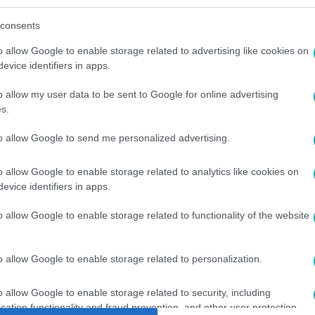
consents
o allow Google to enable storage related to advertising like cookies on
evice identifiers in apps.
o allow my user data to be sent to Google for online advertising
között legyen a Google-találatokban!
s.
to allow Google to send me personalized advertising.
o allow Google to enable storage related to analytics like cookies on
evice identifiers in apps.
o allow Google to enable storage related to functionality of the website
o allow Google to enable storage related to personalization.
TI TEMETŐ
#
KARSAI LÁSZLÓ
#
SZÉLSŐJOBB
#
NYILAS
o allow Google to enable storage related to security, including
cation functionality and fraud prevention, and other user protection.