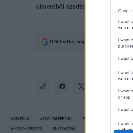
címeréből szedte.
Google 
I want t
web or d
I want t
Itt állítsd be, hogy az RTL.hu az elsők 
purpose
I want 
I want t
web or d
I want t
or app.
I want t
#
BELFÖLD
#
SZÁLASI FERENC
#
EMLÉKMŰ
#
FARKASRÉ
I want t
#
MEGEMLÉKEZÉS
#
NYOMOZÁS
#
MA
authenti