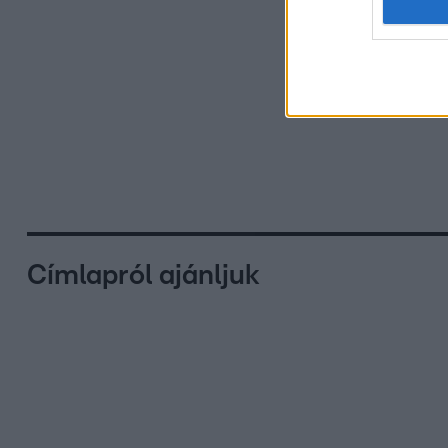
Címlapról ajánljuk