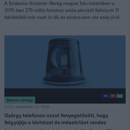
A Szabolcs-Szatmár-Bereg megyei falu határában a
2015-ben 275 millió forintnyi uniós pénzből felhúzott 11
fakilátóból már csak öt áll, és azokra sem vár szép jövő.
Baleset-bűnügy
2022. december 20. 11:26
György telefonon azzal fenyegetőzött, hogy
felgyújtja a kórházat és mészárlást rendez