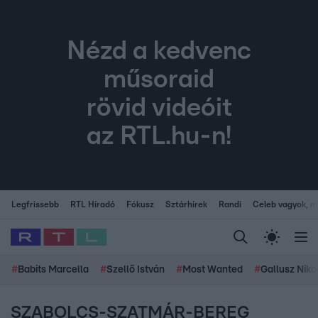
Nézd a kedvenc
műsoraid
rövid videóit
az RTL.hu-n!
Legfrissebb
RTL Híradó
Fókusz
Sztárhírek
Randi
Celeb vagyok, me
#
Babits Marcella
#
Szellő István
#
Most Wanted
#
Gallusz Niko
SZABOLCS-SZATMÁR-BEREG