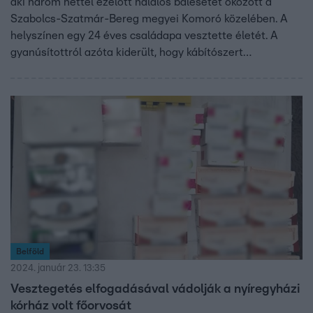
aki három héttel ezelőtt halálos balesetet okozott a
Szabolcs-Szatmár-Bereg megyei Komoró közelében. A
helyszínen egy 24 éves családapa vesztette életét. A
gyanúsítottról azóta kiderült, hogy kábítószert
fogyasztott, emiatt akár nyolc évre is rács mögé kerülhet.
Ugyanakkor ő volt az, aki a vád szerint évekkel ezelőtt
szándékosan el akart ütni három kukásként dolgozó férfit,
mert azt hitte, egyikük beintett neki.
Belföld
2024. január 23. 13:35
Vesztegetés elfogadásával vádolják a nyíregyházi
kórház volt főorvosát