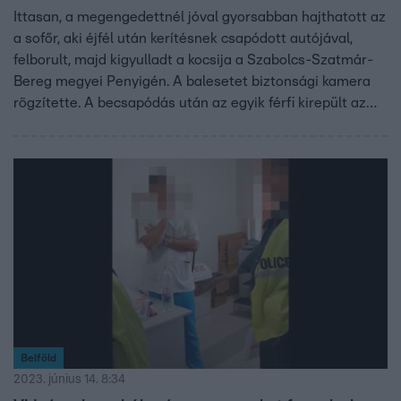
Ittasan, a megengedettnél jóval gyorsabban hajthatott az
a sofőr, aki éjfél után kerítésnek csapódott autójával,
felborult, majd kigyulladt a kocsija a Szabolcs-Szatmár-
Bereg megyei Penyigén. A balesetet biztonsági kamera
rögzítette. A becsapódás után az egyik férfi kirepült az
autóból. Ő és a másik férfi is súlyosan megsérült.
Belföld
2023. június 14. 8:34