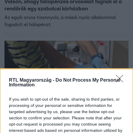
Videón, ahogy hálapénzes orvosokat fognak el a
rendőrök egy szabolcsi kórházban
Az egyik orvos tizennyolc, a másik nyolc alkalommal
fogadott el hálapénzt.
RTL Magyarország -
Do Not Process My Personal
Information
If you wish to opt-out of the sale, sharing to third parties, or
processing of your personal or sensitive information for
Baleset-bűnügy
targeted advertising by us, please use the below opt-out
2023. június 5. 15:50
section to confirm your selection. Please note that after your
Elfogták a nyíregyházi emberölés gyanúsítottját
opt-out request is processed you may continue seeing
interest-based ads based on personal information utilized by
Egy 52 éves nő ölhette meg a 80 éves, egyedül élő