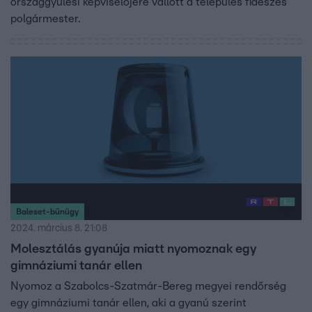
országgyűlési képviselőjére vallott a település fideszes
polgármester.
Baleset-bűnügy
2024. március 8. 21:08
Molesztálás gyanúja miatt nyomoznak egy
gimnáziumi tanár ellen
Nyomoz a Szabolcs-Szatmár-Bereg megyei rendőrség
egy gimnáziumi tanár ellen, aki a gyanú szerint