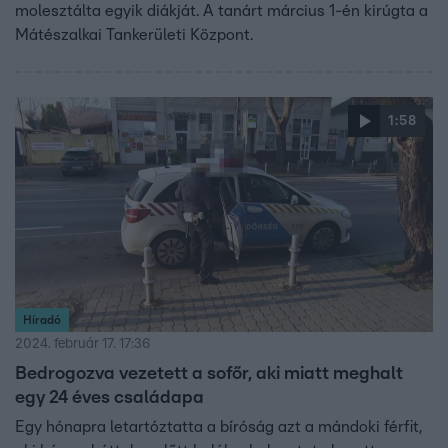
molesztálta egyik diákját. A tanárt március 1-én kirúgta a
Mátészalkai Tankerületi Központ.
1:58
Híradó
2024. február 17. 17:36
Bedrogozva vezetett a sofőr, aki miatt meghalt
egy 24 éves családapa
Egy hónapra letartóztatta a bíróság azt a mándoki férfit,