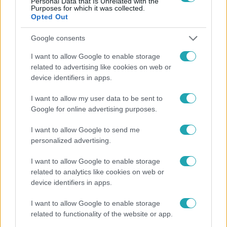
Personal Data that Is Unrelated with the
kegyetlenséggel akart végezni feleségével, amiért az
Purposes for which it was collected.
Opted Out
korábban elköltözött tőle.
Google consents
I want to allow Google to enable storage
1:33
related to advertising like cookies on web or
device identifiers in apps.
I want to allow my user data to be sent to
Google for online advertising purposes.
I want to allow Google to send me
personalized advertising.
I want to allow Google to enable storage
Híradó
related to analytics like cookies on web or
2023. május 20. 16:38
device identifiers in apps.
Durva baleset: visszapattant az útra a fának
csapódott autó, egyenesen egy másik sofőr elé
I want to allow Google to enable storage
related to functionality of the website or app.
Frontálisan összeütközött két autó a Szabolcs megyei