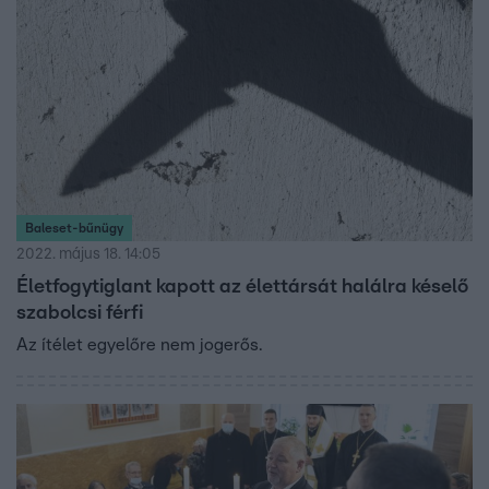
Baleset-bűnügy
2022. május 18. 14:05
Életfogytiglant kapott az élettársát halálra késelő
szabolcsi férfi
Az ítélet egyelőre nem jogerős.