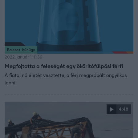
Baleset-bűnügy
2022. január 1. 11:36
Megfojtotta a feleségét egy ököritófülpösi férfi
A fiatal nő életét vesztette, a férj megpróbált öngyilkos
lenni.
4:48