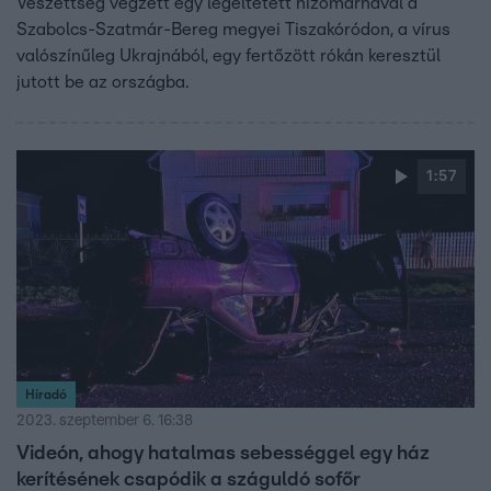
Veszettség végzett egy legeltetett hízómarhával a
Szabolcs-Szatmár-Bereg megyei Tiszakóródon, a vírus
valószínűleg Ukrajnából, egy fertőzött rókán keresztül
jutott be az országba.
1:57
Híradó
2023. szeptember 6. 16:38
Videón, ahogy hatalmas sebességgel egy ház
kerítésének csapódik a száguldó sofőr