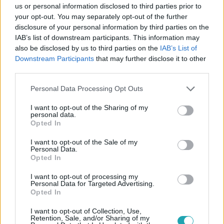
us or personal information disclosed to third parties prior to
asszonyt.
your opt-out. You may separately opt-out of the further
disclosure of your personal information by third parties on the
IAB’s list of downstream participants. This information may
also be disclosed by us to third parties on the
IAB’s List of
Downstream Participants
that may further disclose it to other
third parties.
Please note that this website/app uses one or more Google
Personal Data Processing Opt Outs
services and may gather and store information including but
not limited to your visit or usage behaviour. You may click to
I want to opt-out of the Sharing of my
personal data.
grant or deny consent to Google and its third-party tags to
Opted In
use your data for below specified purposes in below Google
consent section.
I want to opt-out of the Sale of my
Personal Data.
Baleset-bűnügy
Opted In
2023. május 22. 10:24
I want to opt-out of processing my
Vádemelés: húsklopfolóval verte, késekkel
Personal Data for Targeted Advertising.
szurkálta fitneszmodell feleségét, aki halottnak
Opted In
tettette magát, hogy megmeneküljön
I want to opt-out of Collection, Use,
Vádat emeltek a nyírteleki férfi ellen, aki különös
Retention, Sale, and/or Sharing of my