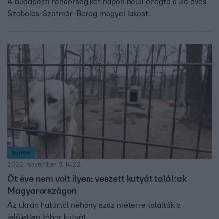
A budapesti rendőrség két napon belül elfogta a 36 éves
Szabolcs-Szatmár-Bereg megyei lakost.
Belföld
2022. november 8. 14:22
Öt éve nem volt ilyen: veszett kutyát találtak
Magyarországon
Az ukrán határtól néhány száz méterre találták a
jelöletlen kóbor kutyát.