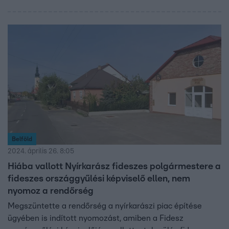
Borsod megyei Nemesbikken villám csapott egy
melléképületbe, ami ettől kigyulladt.
Belföld
2024. április 26. 8:05
Hiába vallott Nyírkarász fideszes polgármestere a
fideszes országgyűlési képviselő ellen, nem
nyomoz a rendőrség
Megszüntette a rendőrség a nyírkarászi piac építése
ügyében is indított nyomozást, amiben a Fidesz