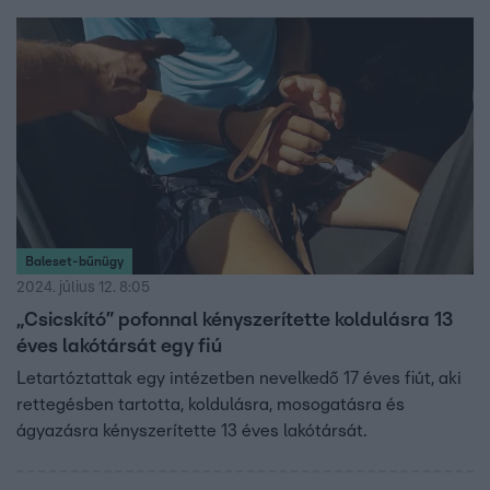
Baleset-bűnügy
2024. július 12. 8:05
„Csicskító” pofonnal kényszerítette koldulásra 13
éves lakótársát egy fiú
Letartóztattak egy intézetben nevelkedő 17 éves fiút, aki
rettegésben tartotta, koldulásra, mosogatásra és
ágyazásra kényszerítette 13 éves lakótársát.