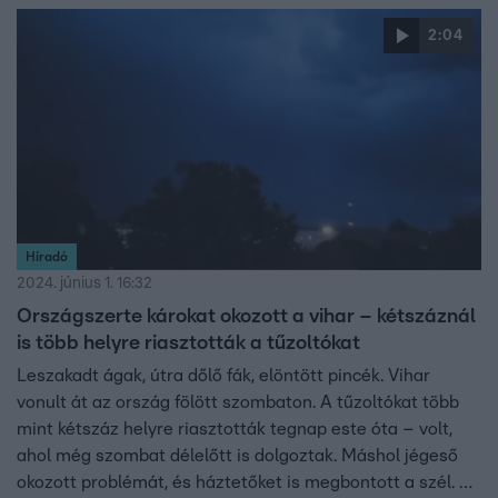
2:04
Híradó
2024. június 1. 16:32
Országszerte károkat okozott a vihar – kétszáznál
is több helyre riasztották a tűzoltókat
Leszakadt ágak, útra dőlő fák, elöntött pincék. Vihar
vonult át az ország fölött szombaton. A tűzoltókat több
mint kétszáz helyre riasztották tegnap este óta – volt,
ahol még szombat délelőtt is dolgoztak. Máshol jégeső
okozott problémát, és háztetőket is megbontott a szél. A