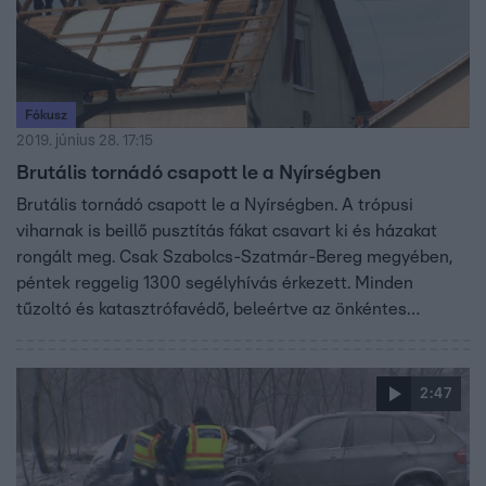
Fókusz
2019. június 28. 17:15
Brutális tornádó csapott le a Nyírségben
Brutális tornádó csapott le a Nyírségben. A trópusi
viharnak is beillő pusztítás fákat csavart ki és házakat
rongált meg. Csak Szabolcs-Szatmár-Bereg megyében,
péntek reggelig 1300 segélyhívás érkezett. Minden
tűzoltó és katasztrófavédő, beleértve az önkéntes
tűzoltókat és mentőszervezeteket a katasztrófa
elhárításán dolgozik péntek délután óta és más
megyékből is vezényeltek át tűzoltókat.
2:47