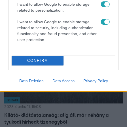
Geszteréd határában. Az egyik sofőr előzés közben
I want to allow Google to enable storage
elvesztette uralmát kocsija felett, fának csapódott, majd
related to personalization.
az autó visszapattant az útra, és ekkor csattant neki a
másik autónak. A hibázó 23 éves sofőrt súlyos
I want to allow Google to enable storage
related to security, including authentication
sérülésekkel, mentőhelikopterrel vitték kórházba.
functionality and fraud prevention, and other
user protection.
CONFIRM
Data Deletion
Data Access
Privacy Policy
Belföld
2023. április 11. 15:08
Kilátó-kilátástalanság: alig áll már néhány a
tyukodi hírhedt tizenegyből