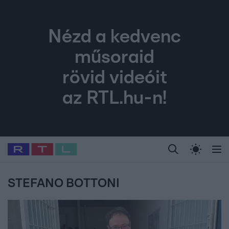
Nézd a kedvenc
műsoraid
rövid videóit
az RTL.hu-n!
Legfrissebb
RTL Híradó
Fókusz
Sztárhírek
Randi
Celeb vagyok, me
#
Babits Marcella
#
Szellő István
#
Most Wanted
#
Gallusz Niko
STEFANO BOTTONI