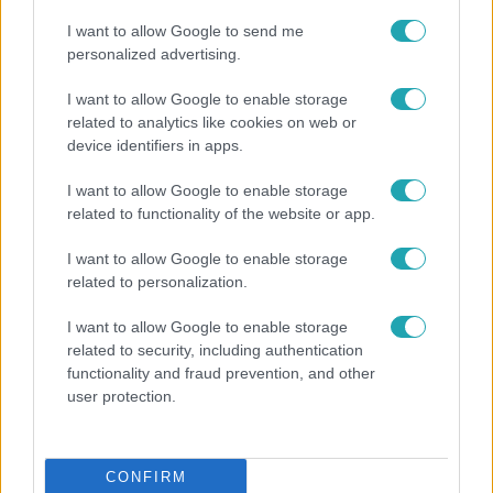
I want to allow Google to send me
Belföld
personalized advertising.
2023. június 6. 9:15
I want to allow Google to enable storage
Titokban nyomtatták ki, a sikerlisták élére került a
related to analytics like cookies on web or
kritikus Orbán-könyv
device identifiers in apps.
A szerző szerint, aki nem ismeri be, hogy Orbán rendkívül
I want to allow Google to enable storage
tehetséges politikus, nem értheti meg, milyen súlyos
related to functionality of the website or app.
helyzetbe kerültünk.
I want to allow Google to enable storage
related to personalization.
I want to allow Google to enable storage
related to security, including authentication
functionality and fraud prevention, and other
user protection.
CONFIRM