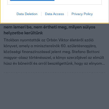
Belföld
Data Deletion
Data Access
Privacy Policy
2023. május 31. 16:00
Stefano Bottoni: Orbán Viktor zseniális, aki ezt
nem ismeri be, nem értheti meg, milyen súlyos
helyzetbe kerültünk
Titokban nyomtatták az Orbán Viktor életéről szóló
könyvet, amely a miniszterelnök 60. születésnapjára,
közösségi finanszírozással jelent meg. Stefano Bottoni
magyar-olasz történésszel, a könyv szerzőjével az elmúlt
húsz év bűneiről és arról beszélgettünk, hogy az elnyomó
hatalom pontosan olyan jól nevelt sajtót és társadalmat
szeretne, amilyen Magyarországon is van. A felépülés
évtizedeiről, Orbán Viktor legnagyobb erényéről és arról
is megkérdeztük, hogy mit mondana a miniszterelnöknek,
ha válthatna vele néhány szót.