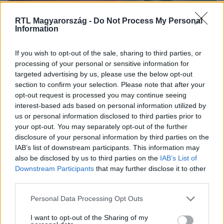
RTL Magyarország -
Do Not Process My Personal
Information
Belföld
2024. május 18. 19:58
If you wish to opt-out of the sale, sharing to third parties, or
Magyar Péter csak a Fidesz peremét kapirgálja,
processing of your personal or sensitive information for
véli Stefano Bottoni
targeted advertising by us, please use the below opt-out
section to confirm your selection. Please note that after your
Stefano Bottoni történész ugyanakkor állítja: Orbán Viktor
opt-out request is processed you may continue seeing
politikai értelemben félhet, a miniszterelnök az elmúlt 14
interest-based ads based on personal information utilized by
évben alig került olyan helyzetbe, mint az elmúlt
us or personal information disclosed to third parties prior to
hónapokban.
your opt-out. You may separately opt-out of the further
disclosure of your personal information by third parties on the
IAB’s list of downstream participants. This information may
also be disclosed by us to third parties on the
IAB’s List of
Downstream Participants
that may further disclose it to other
third parties.
Please note that this website/app uses one or more Google
Personal Data Processing Opt Outs
services and may gather and store information including but
not limited to your visit or usage behaviour. You may click to
I want to opt-out of the Sharing of my