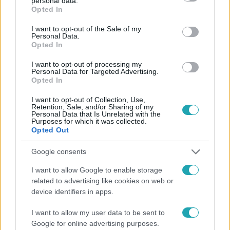
personal data.
grant or deny consent to Google and its third-party tags to
Opted In
use your data for below specified purposes in below Google
consent section.
I want to opt-out of the Sale of my
Personal Data.
Belföld
Opted In
2023. június 7. 11:39
I want to opt-out of processing my
Valamiért rosszul jelent meg a titokban
Personal Data for Targeted Advertising.
Opted In
nyomtatott Orbán-könyv dedikálásának időpontja
Már javították. A könyv hasít, pedig kemény kijelentések
I want to opt-out of Collection, Use,
Retention, Sale, and/or Sharing of my
vannak benne.
Personal Data that Is Unrelated with the
Purposes for which it was collected.
Opted Out
Google consents
I want to allow Google to enable storage
related to advertising like cookies on web or
device identifiers in apps.
I want to allow my user data to be sent to
Google for online advertising purposes.