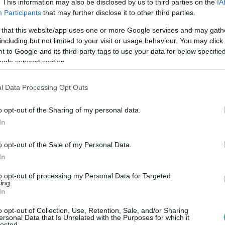
. This information may also be disclosed by us to third parties on the
IA
Participants
that may further disclose it to other third parties.
 that this website/app uses one or more Google services and may gath
:30
including but not limited to your visit or usage behaviour. You may click 
 to Google and its third-party tags to use your data for below specifi
Zoltán improvizálva bókolt kolléganőjéne
ogle consent section.
iek tizedik epizódjának kulcsjelenete végén Győző kedves sz
 forgatókönyvben. Nézzétek meg, hogyan rögtönöztek a sorozat
l Data Processing Opt Outs
o opt-out of the Sharing of my personal data.
In
o opt-out of the Sale of my Personal Data.
2
In
a teljesen átírta A Séf meg a többiek sz
to opt-out of processing my Personal Data for Targeted
zat kilencedik epizódjának forgatókönyvébe, amiben a Júliát a
ing.
In
 mondataitól. Vajon hogyan reagált erre Schneider Zoltán?
o opt-out of Collection, Use, Retention, Sale, and/or Sharing
ersonal Data that Is Unrelated with the Purposes for which it
lected.