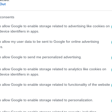
Out
49
consents
t a pizzakiszállítástól a
tronómiáig
o allow Google to enable storage related to advertising like cookies on
evice identifiers in apps.
 Milánt a szombati epizódban új feladat elé
cukrászként kell bizonyítania.
o allow my user data to be sent to Google for online advertising
s.
to allow Google to send me personalized advertising.
6
o allow Google to enable storage related to analytics like cookies on
a kislánya is feltűnik A Séf meg a többie
evice identifiers in apps.
kislánya Alina, egy szőke cukiságbomba, aki megszínesíti a M
o allow Google to enable storage related to functionality of the website
p gondolja... A kislányt alakító Jázmin és anyukája, Jaksity Ka
o allow Google to enable storage related to personalization.
o allow Google to enable storage related to security, including