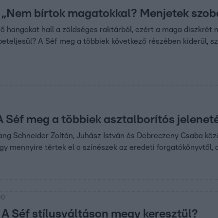
„Nem bírtok magatokkal? Menjetek szobár
ő hangokat hall a zöldséges raktárból, ezért a maga diszkrét mó
eteljesül? A Séf meg a többiek következő részében kiderül, 
A Séf meg a többiek asztalborítós jelene
ng Schneider Zoltán, Juhász István és Debreczeny Csaba közöt
gy mennyire tértek el a színészek az eredeti forgatókönyvtől, a
00
A Séf stílusváltáson megy keresztül?