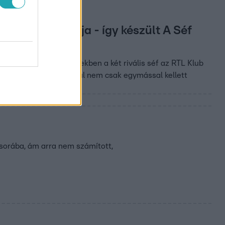
sz az éjszakája - így készült A Séf
kezdő jeleneteit, melyekben a két rivális séf az RTL Klub
tereinek pedig ezúttal nem csak egymással kellett
űsorába, ám arra nem számított,