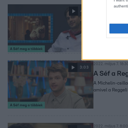
authenti
2022. május 7. 18:4
4:01
EXTRA: Fül
meg a több
Schneider Zoltán
Reggeli című mű
A Séf meg a többiek
megküzdeniük…
2022. május 7. 18:3
3:03
A Séf a Reg
A Michelin-csill
amivel a Reggeli
A Séf meg a többiek
2022. május 7. 8:00