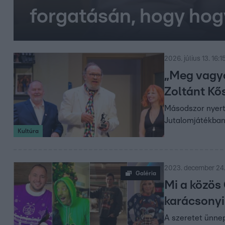
forgatásán, hogy hog
2026. július 13. 16:1
„Meg vagyo
Zoltánt Kő
Másodszor nyerte
Jutalomjátékban 
Kultúra
2023. december 24.
Galéria
Mi a közös
karácsonyi
A szeretet ünnep