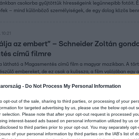
riánkban csokorba gyűjtöttük hírességeink legünnepibb fotóit.
fek – mind különböző személyiségek, de egy dolog közös benn
 10:21
lálja az embert” – Schneider Zoltán gond
és című filmre
 látható a Magasmentés című film a magyar mozikban. A történe
észülő embereket, de ez csak a kulissza, a film valójában egy a
plője azt mondta, ahogy elolvasta a forgatókönyvet, kérdés nélk
arország -
Do Not Process My Personal Information
 18:53
to opt-out of the sale, sharing to third parties, or processing of your per
onyhában senki sem normális, de ez így va
formation for targeted advertising by us, please use the below opt-out s
iek új évada
r selection. Please note that after your opt-out request is processed y
eing interest-based ads based on personal information utilized by us or
király után újra megnyitja a kapuit a Monet, jönnek az új epiz
disclosed to third parties prior to your opt-out. You may separately opt-
ltűnik a híres étteremben.
losure of your personal information by third parties on the IAB’s list of