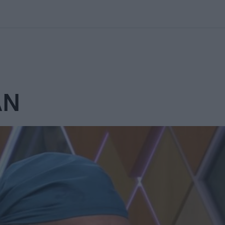
kolett
#
Időjárás
#
RTL műsor
#
Víz
#
Magyar Péter
#
Csillagjeg
ÁN