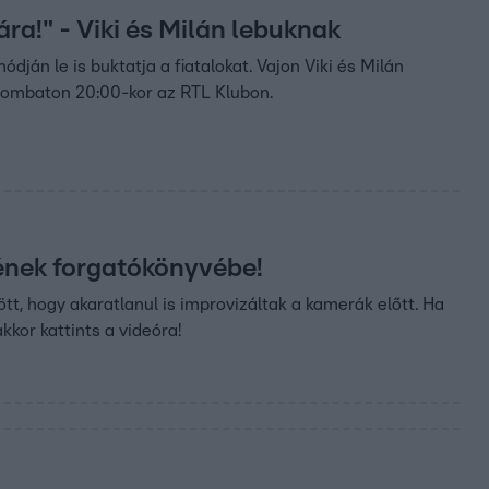
a!" - Viki és Milán lebuknak
dján le is buktatja a fiatalokat. Vajon Viki és Milán
szombaton 20:00-kor az RTL Klubon.
tének forgatókönyvébe!
t, hogy akaratlanul is improvizáltak a kamerák előtt. Ha
kkor kattints a videóra!