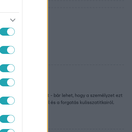
kben
onet étterem konyháját - bár lehet, hogy a személyzet ezt
ta meséltek a szerepről és a forgatás kulisszatitkairól.