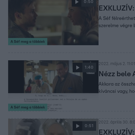
0:50
EXKLUZÍV: 
A Séf félreérthet
szerelme végre b
A Séf meg a többiek
2022. május 2. 11:01
1:40
Nézz bele 
Akkora az összha
kíváncsi vagy, ho
A Séf meg a többiek
2022. április 30. 8:
0:51
EXKLUZÍV: 