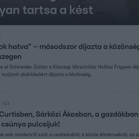
yan tartsa a kést
5
k hatva” – másodszor díjazta a közönsé
szegen
 el Schneider Zoltán a Kőszegi Várszínház Hollósi Frigyes-díjá
nyújtott alakításáért díjazta a közönség.
 7:03
 Curtisben, Sárközi Ákosban, a gazdákba
 csúnya pulcsijuk!
e sok mindenről szól: a családodról, a közös élményekről, az 