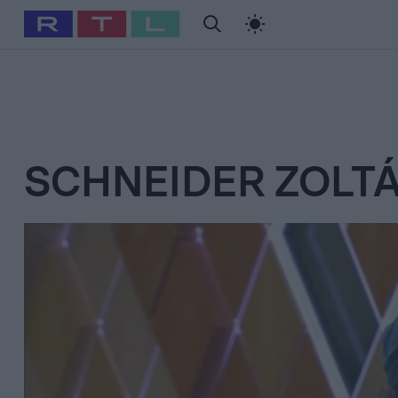
#
Babits Marcella
#
Szellő István
#
Most Wanted
#
Gallusz Ni
SCHNEIDER ZOLT