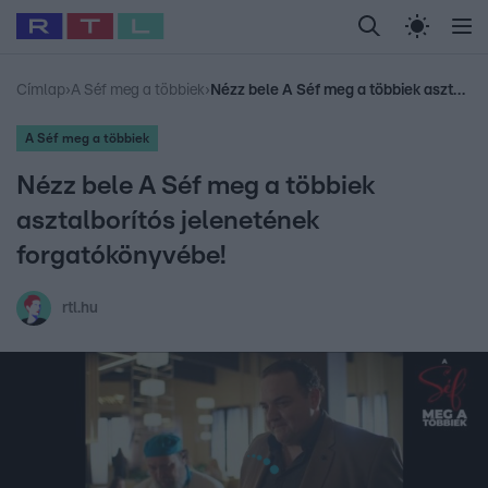
Legfrissebb
RTL Híradó
Fókusz
Sztárhírek
Randi
Celeb vagyok, me
#
Babits Marcella
#
Szellő István
#
Most Wanted
#
Gallusz Niko
Címlap
›
A Séf meg a többiek
›
Nézz bele A Séf meg a többiek asztalborítós jelenetének forgatókönyvébe!
A Séf meg a többiek
Nézz bele A Séf meg a többiek
asztalborítós jelenetének
forgatókönyvébe!
rtl.hu