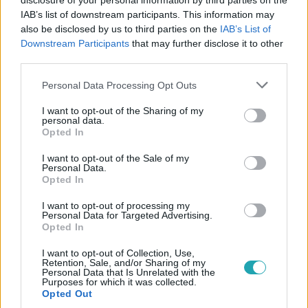
disclosure of your personal information by third parties on the
IAB’s list of downstream participants. This information may
#
A SÉF MEG A TÖBBIEK
#
FORGATÓKÖNYV
also be disclosed by us to third parties on the
IAB’s List of
Downstream Participants
that may further disclose it to other
#
EXTRA VIDEÓK
#
KULISSZÁK
#
SCHNEIDER ZOLTÁN
third parties.
#
DEBRECZENY CSABA
#
JUHÁSZ ISTVÁN
Please note that this website/app uses one or more Google
Personal Data Processing Opt Outs
services and may gather and store information including but
#
IMPROVIZÁCIÓ
not limited to your visit or usage behaviour. You may click to
I want to opt-out of the Sharing of my
personal data.
grant or deny consent to Google and its third-party tags to
Opted In
use your data for below specified purposes in below Google
consent section.
I want to opt-out of the Sale of my
Personal Data.
Opted In
I want to opt-out of processing my
Népszerű
Personal Data for Targeted Advertising.
Opted In
I want to opt-out of Collection, Use,
Retention, Sale, and/or Sharing of my
Personal Data that Is Unrelated with the
17:49
Purposes for which it was collected.
Opted Out