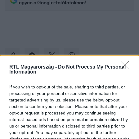
legyen a Google-találatokban!
RTL Magyarország -
Do Not Process My Personal
Information
Kövess minket, és értesülj a friss hírekről a
If you wish to opt-out of the sale, sharing to third parties, or
Facebookon is!
processing of your personal or sensitive information for
targeted advertising by us, please use the below opt-out
section to confirm your selection. Please note that after your
Követem
opt-out request is processed you may continue seeing
interest-based ads based on personal information utilized by
us or personal information disclosed to third parties prior to
your opt-out. You may separately opt-out of the further