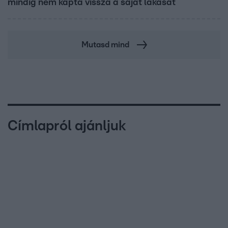
mindig nem kapta vissza a saját lakását
Mutasd mind
Címlapról ajánljuk