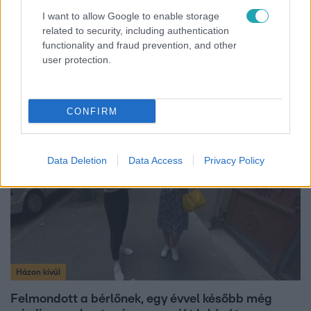
I want to allow Google to enable storage
related to security, including authentication
Életmód
functionality and fraud prevention, and other
user protection.
Ez a nyári lábbeli észrevétlenül nyírja ki a bokádat
és a gerincedet
CONFIRM
7:11
Data Deletion
Data Access
Privacy Policy
Házon kívül
Felmondott a bérlőnek, egy évvel később még