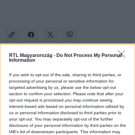
RTL Magyarország -
Do Not Process My Personal
Information
Kövess minket, és értesülj a friss hírekről a
Facebookon is!
If you wish to opt-out of the sale, sharing to third parties, or
processing of your personal or sensitive information for
Követem
targeted advertising by us, please use the below opt-out
section to confirm your selection. Please note that after your
opt-out request is processed you may continue seeing
interest-based ads based on personal information utilized by
us or personal information disclosed to third parties prior to
your opt-out. You may separately opt-out of the further
disclosure of your personal information by third parties on the
#
A SÉF MEG A TÖBBIEK
#
RTL
#
EXTRA VIDEÓK
IAB’s list of downstream participants. This information may