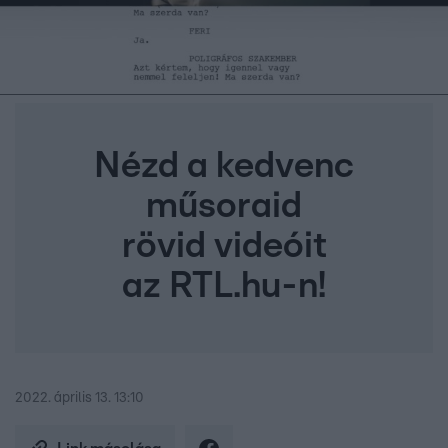
Nézd a kedvenc
műsoraid
rövid videóit
az RTL.hu-n!
2022. április 13. 13:10