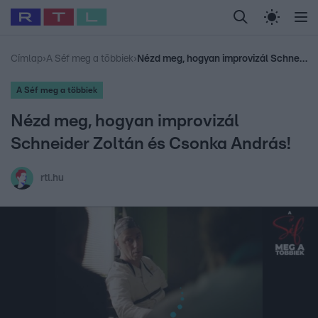
Legfrissebb
RTL Híradó
Fókusz
Sztárhírek
Randi
Celeb vagyok, me
#
Babits Marcella
#
Szellő István
#
Most Wanted
#
Gallusz Niko
Címlap
›
A Séf meg a többiek
›
Nézd meg, hogyan improvizál Schneider Zoltán és Csonka András!
A Séf meg a többiek
Nézd meg, hogyan improvizál
Schneider Zoltán és Csonka András!
rtl.hu