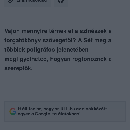
Link másolása
Vajon mennyire térnek el a színészek a
forgatókönyv szövegétől? A Séf meg a
többiek poligráfos jelenetében
megfigyelheted, hogyan rögtönöznek a
szereplők.
Itt állítsd be, hogy az RTL.hu az elsők között
legyen a Google-találatokban!