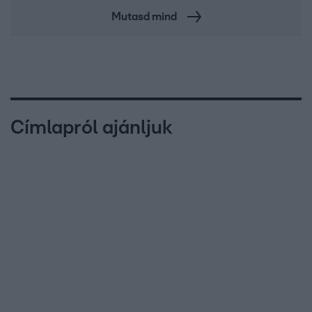
Mutasd mind
Címlapról ajánljuk