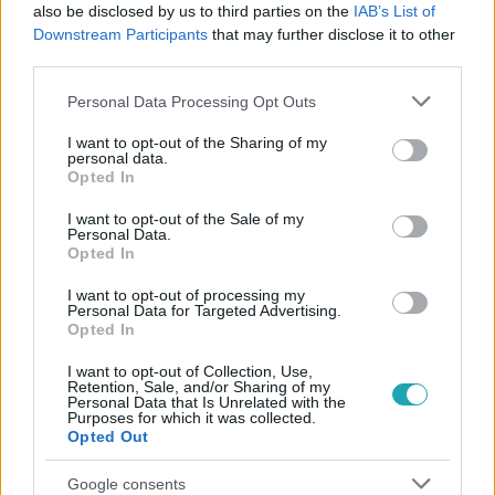
#
RTL KLUB
#
EXTRA
#
SCHNEIDER ZOLTÁN
also be disclosed by us to third parties on the
IAB’s List of
Downstream Participants
that may further disclose it to other
#
CSONKA BANDI
#
FORGATÓKÖNYV
#
FORGATÁS
third parties.
#
SZÖVEG
#
IMPROVIZÁCIÓ
Please note that this website/app uses one or more Google
Personal Data Processing Opt Outs
services and may gather and store information including but
not limited to your visit or usage behaviour. You may click to
I want to opt-out of the Sharing of my
personal data.
grant or deny consent to Google and its third-party tags to
Opted In
use your data for below specified purposes in below Google
consent section.
I want to opt-out of the Sale of my
Personal Data.
Opted In
Népszerű
I want to opt-out of processing my
Personal Data for Targeted Advertising.
Opted In
I want to opt-out of Collection, Use,
Retention, Sale, and/or Sharing of my
Personal Data that Is Unrelated with the
Purposes for which it was collected.
Opted Out
Google consents