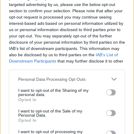
targeted advertising by us, please use the below opt-out
section to confirm your selection. Please note that after your
opt-out request is processed you may continue seeing
interest-based ads based on personal information utilized by
us or personal information disclosed to third parties prior to
your opt-out. You may separately opt-out of the further
disclosure of your personal information by third parties on the
IAB’s list of downstream participants. This information may
also be disclosed by us to third parties on the
IAB’s List of
Downstream Participants
that may further disclose it to other
third parties.
Külföld
2023. július 23. 13:13
Please note that this website/app uses one or more Google
Personal Data Processing Opt Outs
services and may gather and store information including but
Azt tanítják a floridai iskolákban, hogy a
not limited to your visit or usage behaviour. You may click to
I want to opt-out of the Sharing of my
rabszolgaság igazából jót tett a feketéknek
personal data.
grant or deny consent to Google and its third-party tags to
Opted In
A feketéknek „személyes hasznukra” vált a rabszolgaság
use your data for below specified purposes in below Google
az új tananyag szerint, mert „készségfejlesztő” volt.
consent section.
I want to opt-out of the Sale of my
Personal Data.
Opted In
I want to opt-out of processing my