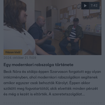
7:42
Házon kívül
2024. október 21. 11:09
Egy modernkori rabszolga története
Beck Nóra és stábja éppen Szarvason forgatott egy olyan
intézményben, ahol modernkori rabszolgákon segítenek
amikor egyszer csak behozták Károlyt. Éppen akkor
szökött meg fogvatartóitól, akik elvették minden pénzét
és még a kezét is eltörték. A szeretetszolgálat
munkatársai és Károly is megengedte, hogy a Házon Kívül