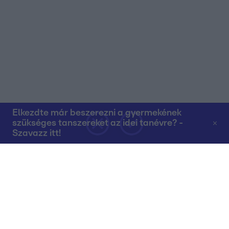
Elkezdte már beszerezni a gyermekének
szükséges tanszereket az idei tanévre? -
Szavazz itt!