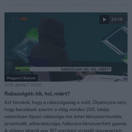
ember élhet rabszolgasorban, bár nem tartják őket
láncon, annyira kiszolgáltatottak és megfélemlítettek,
hogy képtelenek szabadulni helyzetükből.
24:16
Magyarul Balóval
2015. április 7. 20:00
Rabszolgák: kik, hol, miért?
Azt hinnénk, hogy a rabszolgaság a múlt. Olyannyira nem,
hogy becslések szerint a világ minden 200. lakója
valamilyen típusú rabszolga ma: lehet kényszermunkás,
prostituált, adósrabszolga, háborúra kényszerített gyerek.
A világon létezik egy 167 országot vizsgált úgynevezett