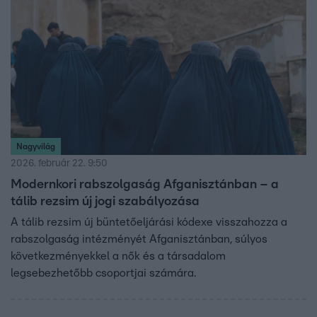
Nagyvilág
2026. február 22. 9:50
Modernkori rabszolgaság Afganisztánban – a
tálib rezsim új jogi szabályozása
A tálib rezsim új büntetőeljárási kódexe visszahozza a
rabszolgaság intézményét Afganisztánban, súlyos
következményekkel a nők és a társadalom
legsebezhetőbb csoportjai számára.