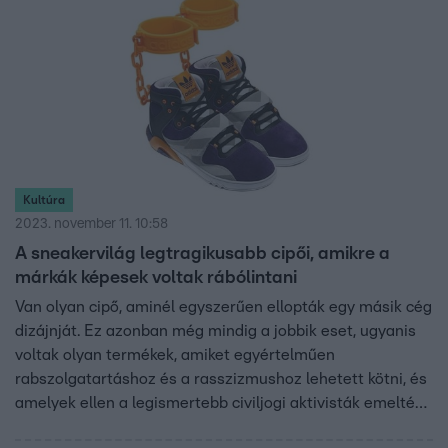
Kultúra
2023. november 11. 10:58
A sneakervilág legtragikusabb cipői, amikre a
márkák képesek voltak rábólintani
Van olyan cipő, aminél egyszerűen ellopták egy másik cég
dizájnját. Ez azonban még mindig a jobbik eset, ugyanis
voltak olyan termékek, amiket egyértelműen
rabszolgatartáshoz és a rasszizmushoz lehetett kötni, és
amelyek ellen a legismertebb civiljogi aktivisták emelték
fel a hangjukat. Összegyűjtöttük azokat a cipőket, amiket