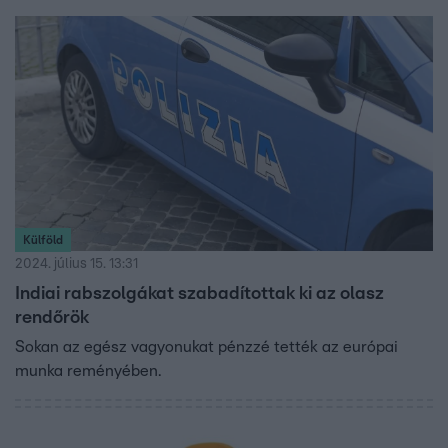
leforgassa az első beszélgetésüket, ahol az is kiderült,
Károly hogy került ebbe a helyzetbe, milyen körülmények
között élt és mi volt a munkája.
Külföld
2024. július 15. 13:31
Indiai rabszolgákat szabadítottak ki az olasz
rendőrök
Sokan az egész vagyonukat pénzzé tették az európai
munka reményében.