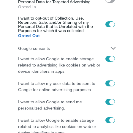
Personal Data for Targeted Advertising.
Opted In
I want to opt-out of Collection, Use,
Retention, Sale, and/or Sharing of my
Personal Data that Is Unrelated with the
Purposes for which it was collected.
Opted Out
Google consents
Tudomány-Tech
I want to allow Google to enable storage
2023. július 8. 14:33
related to advertising like cookies on web or
device identifiers in apps.
Pata Seca, a „tenyészállatként” tartott brazil
rabszolga, akit több mint 200 gyerek nemzésére
I want to allow my user data to be sent to
kényszerítettek
Google for online advertising purposes.
A 218 centi méter magas Pata Secát gyakorlatilag
I want to allow Google to send me
tenyészállatként tartotta gazdája, leszármazottai pedig
personalized advertising.
még ma is élnek Santa Eudóxia szegényes házaiban. Egy
gazdag főnemes vásárolta magának, aki arra
I want to allow Google to enable storage
kényszerítette, hogy minél több rabszolganőt
related to analytics like cookies on web or
erőszakoljon meg. Cserébe kiemelt ellátást kapott. Pata
device identifiers in apps.