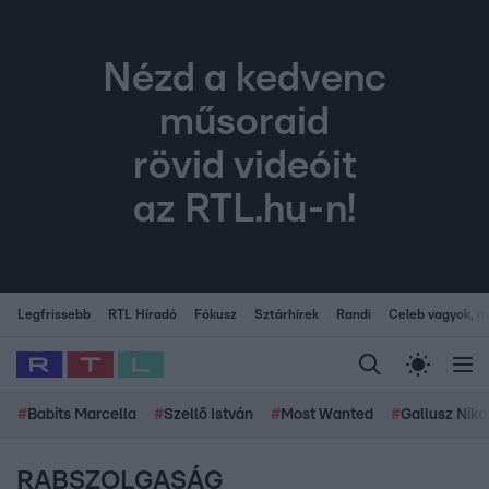
Nézd a kedvenc
műsoraid
rövid videóit
az RTL.hu-n!
Legfrissebb
RTL Híradó
Fókusz
Sztárhírek
Randi
Celeb vagyok, me
#
Babits Marcella
#
Szellő István
#
Most Wanted
#
Gallusz Niko
RABSZOLGASÁG