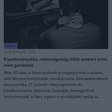
Fókusz
2018. június 15. 17:05
Kizsákmányolás, rabszolgaság: több embert érint,
mint gondolná
Akár 60 ezer is lehet azoknak a magyaroknak a száma,
akik kényszerkoldultatás, csicskáztatás, bűncselekményre
kényszerítés, 21. századi rabszolgatartás és
kizsákmányolás áldozatai. Zsarolják, fenyegetik és
bántalmazzák is őket, a pénz a munkájukért pedig az
emberkereskedők zsebében landol.