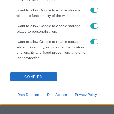
Seca történetéről kevés kézzelfogható bizonyíték maradt
I want to allow Google to enable storage
fent, a kutatók az elbeszélések alapján rekonstruálták
related to functionality of the website or app.
életét.
I want to allow Google to enable storage
related to personalization.
I want to allow Google to enable storage
related to security, including authentication
functionality and fraud prevention, and other
user protection.
Külföld
2022. szeptember 12. 18:25
CONFIRM
A világon minden százötvenedik ember
rabszolgasorban él
Tévedés azt gondolni, hogy ez csak a szegény országok
Data Deletion
Data Access
Privacy Policy
problémája.