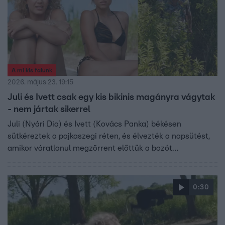
A mi kis falunk
2026. május 23. 19:15
Juli és Ivett csak egy kis bikinis magányra vágytak
- nem jártak sikerrel
Juli (Nyári Dia) és Ivett (Kovács Panka) békésen
sütkéreztek a pajkaszegi réten, és élvezték a napsütést,
amikor váratlanul megzörrent előttük a bozót…
0:30