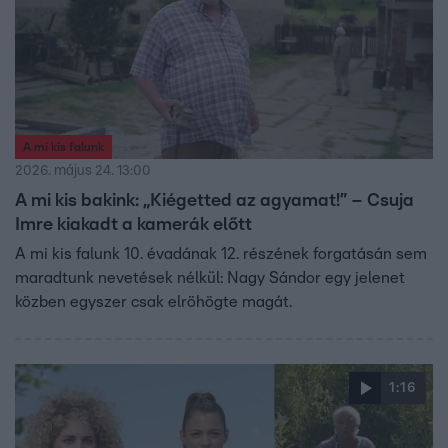
A mi kis falunk
2026. május 24. 13:00
A mi kis bakink: „Kiégetted az agyamat!” – Csuja
Imre kiakadt a kamerák előtt
A mi kis falunk 10. évadának 12. részének forgatásán sem
maradtunk nevetések nélkül: Nagy Sándor egy jelenet
közben egyszer csak elröhögte magát.
1:16