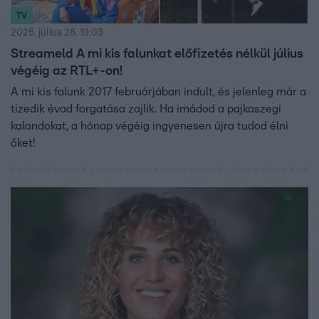
TV
2025. július 28. 13:03
Streameld A mi kis falunkat előfizetés nélkül július
végéig az RTL+-on!
A mi kis falunk 2017 februárjában indult, és jelenleg már a
tizedik évad forgatása zajlik. Ha imádod a pajkaszegi
kalandokat, a hónap végéig ingyenesen újra tudod élni
őket!