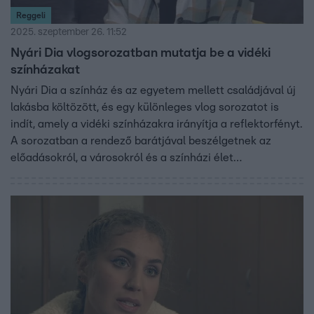
Reggeli
2025. szeptember 26. 11:52
Nyári Dia vlogsorozatban mutatja be a vidéki
színházakat
Nyári Dia a színház és az egyetem mellett családjával új
lakásba költözött, és egy különleges vlog sorozatot is
indít, amely a vidéki színházakra irányítja a reflektorfényt.
A sorozatban a rendező barátjával beszélgetnek az
előadásokról, a városokról és a színházi élet
kulisszatitkairól, emellett személyes ajánlásokat is
kapnak a nézők. A cél, hogy a vidéki produkciók is
megkapják a figyelmet, amit megérdemelnek, és a nézők
megismerhessék az ország szinte összes színházát.