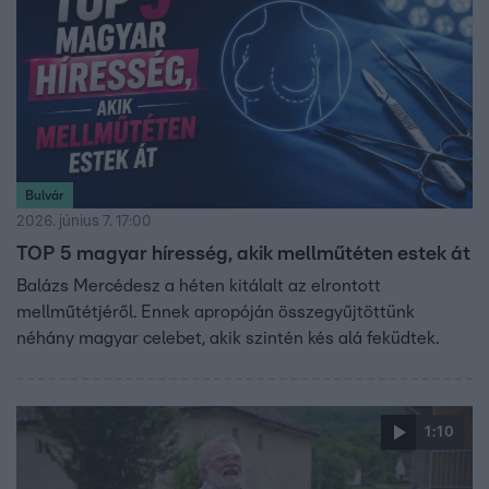
Bulvár
2026. június 7. 17:00
TOP 5 magyar híresség, akik mellműtéten estek át
Balázs Mercédesz a héten kitálalt az elrontott
mellműtétjéről. Ennek apropóján összegyűjtöttünk
néhány magyar celebet, akik szintén kés alá feküdtek.
1:10