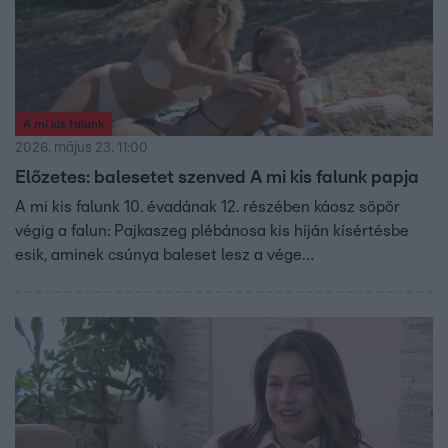
A mi kis falunk
2026. május 23. 11:00
Előzetes: balesetet szenved A mi kis falunk papja
A mi kis falunk 10. évadának 12. részében káosz söpör
végig a falun: Pajkaszeg plébánosa kis híján kísértésbe
esik, aminek csúnya baleset lesz a vége…