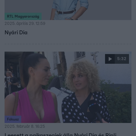
RTL Magyarország
2025. április 29. 12:59
Nyári Dia
5:32
Fókusz
2025. február 8. 16:25
Leesett a pajkaszegiek álla Nyári Dia és Ripli