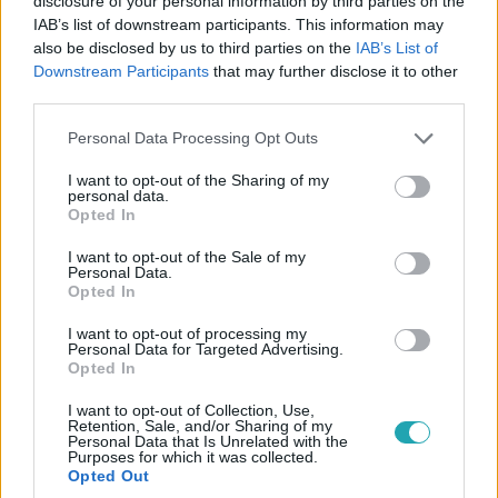
disclosure of your personal information by third parties on the
IAB’s list of downstream participants. This information may
also be disclosed by us to third parties on the
IAB’s List of
Downstream Participants
that may further disclose it to other
A mi kis falunk
third parties.
2026. február 19. 13:10
Please note that this website/app uses one or more Google
Mozifesztivállal érkezik A mi kis falunk 10. évada
Personal Data Processing Opt Outs
services and may gather and store information including but
„Álljunk meg egy pajkaszegi mozifesztiválra!” Az RTL
not limited to your visit or usage behaviour. You may click to
I want to opt-out of the Sharing of my
personal data.
sikersorozatának várva várt 10. jubileumi évada A mi kis
grant or deny consent to Google and its third-party tags to
Opted In
falunk mozifesztivállal indul, március 2-án.
use your data for below specified purposes in below Google
consent section.
I want to opt-out of the Sale of my
Personal Data.
Opted In
4:23
I want to opt-out of processing my
Personal Data for Targeted Advertising.
Opted In
I want to opt-out of Collection, Use,
Retention, Sale, and/or Sharing of my
Personal Data that Is Unrelated with the
Purposes for which it was collected.
Opted Out