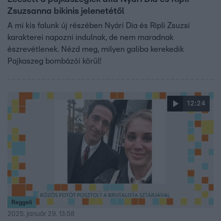
Zsuzsanna bikinis jelenetétől
A mi kis falunk új részében Nyári Dia és Ripli Zsuzsi
karakterei napozni indulnak, de nem maradnak
észrevétlenek. Nézd meg, milyen galiba kerekedik
Pajkaszeg bombázói körül!
12:24
Reggeli
2025. január 29. 13:58