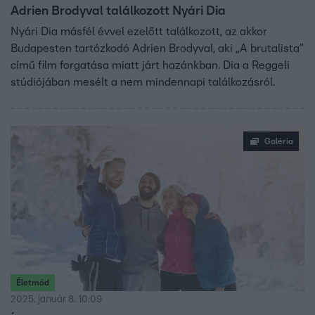
Adrien Brodyval találkozott Nyári Dia
Nyári Dia másfél évvel ezelőtt találkozott, az akkor
Budapesten tartózkodó Adrien Brodyval, aki „A brutalista”
című film forgatása miatt járt hazánkban. Dia a Reggeli
stúdiójában mesélt a nem mindennapi találkozásról.
Galéria
Életmód
2025. január 8. 10:09