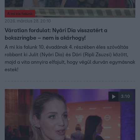
A mi kis falunk
2026. március 28. 20:10
Váratlan fordulat: Nyári Dia visszatért a
bokszringbe – nem is akárhogy!
A mi kis falunk 10. évadának 4. részében éles szóváltás
robbant ki Julit (Nyári Dia) és Dóri (Ripli Zsuzsi) között,
majd a vita annyira elfajult, hogy végül durván egymásnak
estek!
3:10