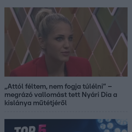
„Attól féltem, nem fogja túlélni” –
megrázó vallomást tett Nyári Dia a
kislánya műtétjéről