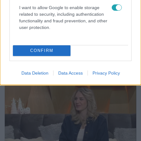
Barátok közt
I want to allow Google to enable storage
related to security, including authentication
2026. január 26. 15:20
functionality and fraud prevention, and other
Barátok közt szereposztás: a színészek, akik
user protection.
bevésték magukat a tévétörténelembe
A Barátok közt 1998 októberétől egészen 2021 júliusáig
nézők millióit szegezte a képernyők elé. Mutatjuk azokat
CONFIRM
a művészeket, akik megfordultak a legendás Mátyás
király téren!
Data Deletion
Data Access
Privacy Policy