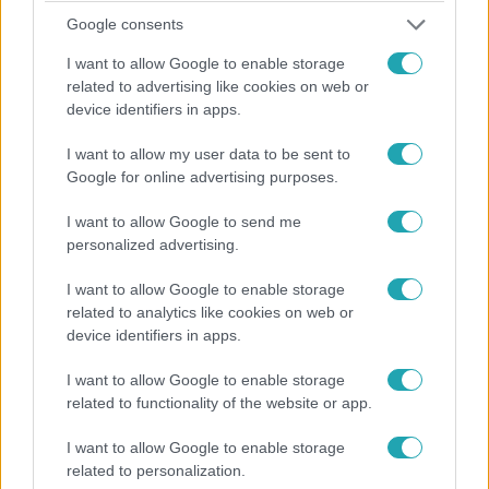
Google consents
Fókusz
I want to allow Google to enable storage
2026. február 13. 18:45
related to advertising like cookies on web or
Nyári Dia és Hódi Pamela is megszenvedi a
device identifiers in apps.
frontokat – mit tehetünk migrén ellen?
I want to allow my user data to be sent to
Nyári Dia és Hódi Pamela is migrénnel küzd. Elmondják,
Google for online advertising purposes.
mi segít nekik, a szakértő pedig tanácsot ad
frontérzékenység esetén.
I want to allow Google to send me
personalized advertising.
I want to allow Google to enable storage
related to analytics like cookies on web or
device identifiers in apps.
I want to allow Google to enable storage
related to functionality of the website or app.
I want to allow Google to enable storage
related to personalization.