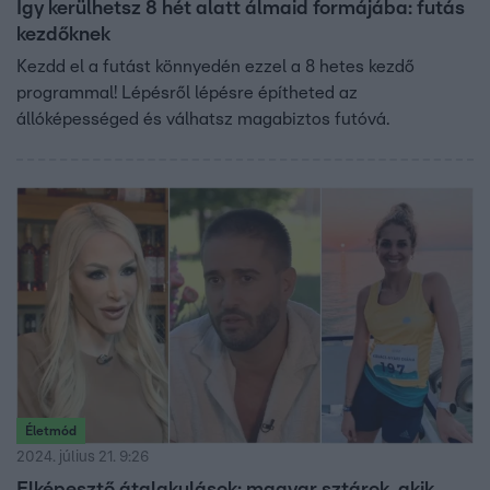
Így kerülhetsz 8 hét alatt álmaid formájába: futás
kezdőknek
Kezdd el a futást könnyedén ezzel a 8 hetes kezdő
programmal! Lépésről lépésre építheted az
állóképességed és válhatsz magabiztos futóvá.
Életmód
2024. július 21. 9:26
Elképesztő átalakulások: magyar sztárok, akik