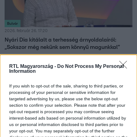
Bulvár
2026. február 26. 17:20
Nyári Dia kitálalt a terhesség árnyoldalairól:
„Sokszor még nekünk sem könnyű magunkkal”
Nyári Dia a harmadik trimeszterben várandós második
gyermekével. Kislánya érkezésére igyekszik tudatosan
RTL Magyarország -
Do Not Process My Personal
Information
készülni, de ez nem mindig egyszerű.
If you wish to opt-out of the sale, sharing to third parties, or
processing of your personal or sensitive information for
targeted advertising by us, please use the below opt-out
section to confirm your selection. Please note that after your
opt-out request is processed you may continue seeing
interest-based ads based on personal information utilized by
us or personal information disclosed to third parties prior to
your opt-out. You may separately opt-out of the further