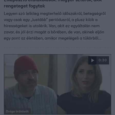
rengeteget fogytak
Legyen szó lelkileg megterhelő időszakról, betegségről
vagy csak egy „lustább” periódusról, a plusz kilók a
hírességeket is utolérik. Van, akit ez egyáltalán nem
zavar, és jól érzi magát a bőrében, de van, akinek eljön
egy pont az életében, amikor megelégeli a tükörből
visszaköszönő látványt, és radikálisan változtat az
életmódján. Mutatjuk a magyar sztárvilág nagy
átalakulásait, és azt is, kinél mi hozta el ezt a
0:30
fordulópontot.
Drága örökösök