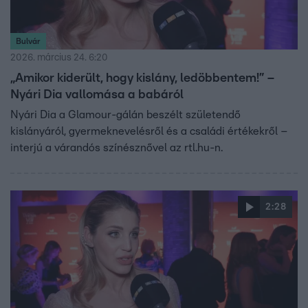
Bulvár
2026. március 24. 6:20
„Amikor kiderült, hogy kislány, ledöbbentem!” –
Nyári Dia vallomása a babáról
Nyári Dia a Glamour-gálán beszélt születendő
kislányáról, gyermeknevelésről és a családi értékekről –
interjú a várandós színésznővel az rtl.hu-n.
2:28