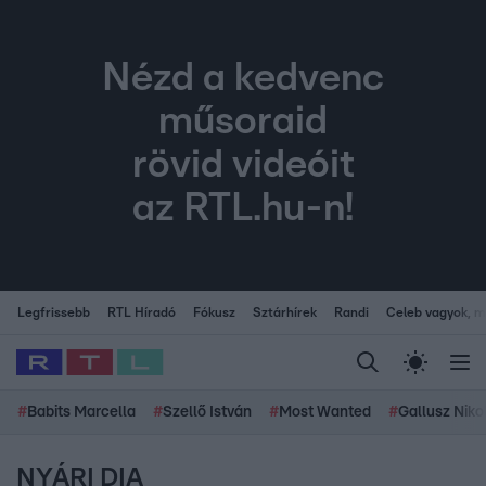
Nézd a kedvenc
műsoraid
rövid videóit
az RTL.hu-n!
Legfrissebb
RTL Híradó
Fókusz
Sztárhírek
Randi
Celeb vagyok, me
#
Babits Marcella
#
Szellő István
#
Most Wanted
#
Gallusz Niko
NYÁRI DIA