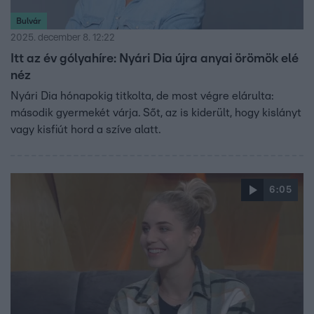
Bulvár
2025. december 8. 12:22
Itt az év gólyahíre: Nyári Dia újra anyai örömök elé
néz
Nyári Dia hónapokig titkolta, de most végre elárulta:
második gyermekét várja. Sőt, az is kiderült, hogy kislányt
vagy kisfiút hord a szíve alatt.
6:05