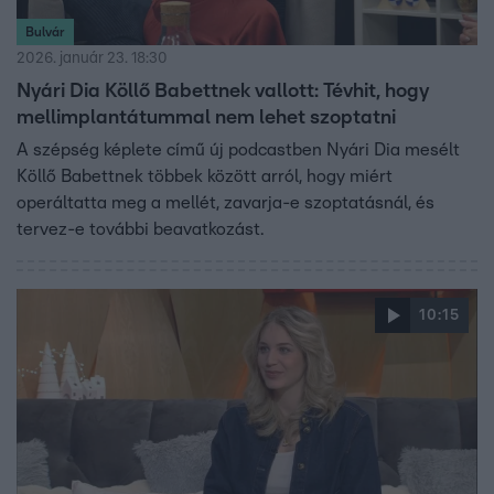
Bulvár
2026. január 23. 18:30
Nyári Dia Köllő Babettnek vallott: Tévhit, hogy
mellimplantátummal nem lehet szoptatni
A szépség képlete című új podcastben Nyári Dia mesélt
Köllő Babettnek többek között arról, hogy miért
operáltatta meg a mellét, zavarja-e szoptatásnál, és
tervez-e további beavatkozást.
10:15