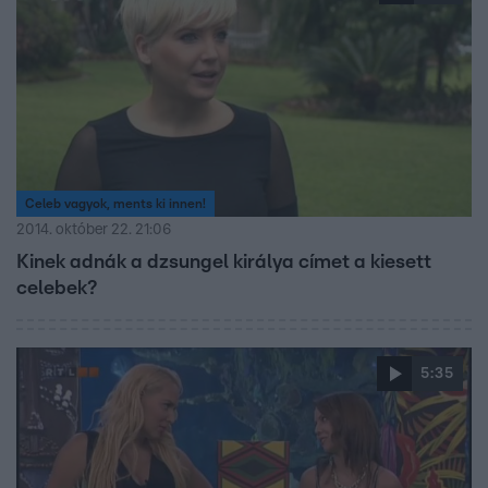
Celeb vagyok, ments ki innen!
2014. október 22. 21:06
Kinek adnák a dzsungel királya címet a kiesett
celebek?
5:35