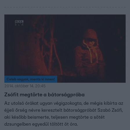
Celeb vagyok, ments ki innen!
2014. október 14. 20:45
Zsófit megtörte a bátorságpróba
Az utolsó órákat ugyan végigzokogta, de mégis kibírta az
éjjeli őrség névre keresztelt bátorságpróbát Szabó Zsófi,
aki később beismerte, teljesen megtörte a sötét
dzsungelben egyedül töltött öt óra.