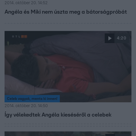
2014. október 20. 14:52
Angéla és Miki nem úszta meg a bátorságpróbát
4:20
Celeb vagyok, ments ki innen!
2014. október 20. 14:50
Így vélekedtek Angéla kieséséről a celebek