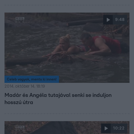
9:48
Celeb vagyok, ments ki innen!
2014. október 14. 18:19
Madár és Angéla tutajával senki se induljon
hosszú útra
10:22