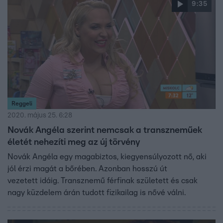
9:35
Reggeli
2020. május 25. 6:28
Novák Angéla szerint nemcsak a transzneműek
életét nehezíti meg az új törvény
Novák Angéla egy magabiztos, kiegyensúlyozott nő, aki
jól érzi magát a bőrében. Azonban hosszú út
vezetett idáig. Transznemű férfinak született és csak
nagy küzdelem árán tudott fizikailag is nővé válni.