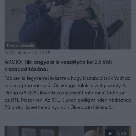
Drága örökösök
2020. október 30. 20:05
AKCIÓ! Tibi angyala is veszélybe került Vali
kiszabadításánál
Többen is fegyverrel érkeztek, hogy kiszabadítsák Valit az
ellenség karmai közül. Csakhogy náluk is volt pisztoly. A
Drága örökösök következő epizódját már most láthatod
az RTL Most+-on! Az RTL Klubon pedig minden hétköznap
20 órától követheted nyomon Ökörapáti lakóinak
kalandjait!
1:00