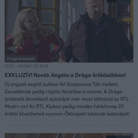
Drága örökösök
2020. október 29. 8:00
EXKLUZÍV! Novák Angéla a Drága örökösökben!
Új angyali segítő bukkan fel Szappanos Tibi mellett,
Zsocáéknak pedig rögtön felcsillan a szeme. A Drága
örökösök következő epizódját már most láthatod az RTL
Most+-on! Az RTL Klubon pedig minden hétköznap 20
órától követheted nyomon Ökörapáti lakóinak kalandjait!