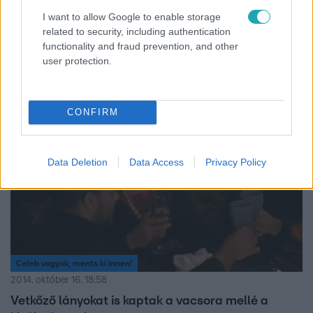
I want to allow Google to enable storage
Celeb vagyok, ments ki innen!
related to security, including authentication
2014. október 16. 18:59
functionality and fraud prevention, and other
user protection.
Laci és Aurelio nem siratták meg Angélát
CONFIRM
11:41
Data Deletion
Data Access
Privacy Policy
Celeb vagyok, ments ki innen!
2014. október 16. 18:58
Vetkőző lányokat is kaptak a vacsora mellé a