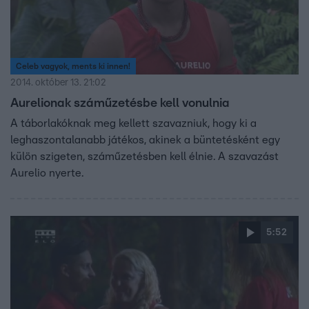
Celeb vagyok, ments ki innen!
2014. október 13. 21:02
Aurelionak száműzetésbe kell vonulnia
A táborlakóknak meg kellett szavazniuk, hogy ki a
leghaszontalanabb játékos, akinek a büntetésként egy
külön szigeten, száműzetésben kell élnie. A szavazást
Aurelio nyerte.
5:52