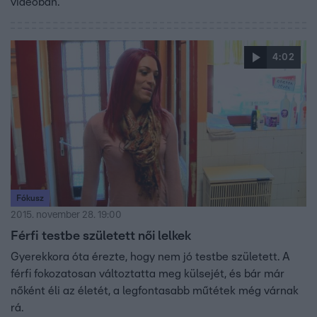
videóban.
4:02
Fókusz
2015. november 28. 19:00
Férfi testbe született női lelkek
Gyerekkora óta érezte, hogy nem jó testbe született. A
férfi fokozatosan változtatta meg külsejét, és bár már
nőként éli az életét, a legfontasabb műtétek még várnak
rá.