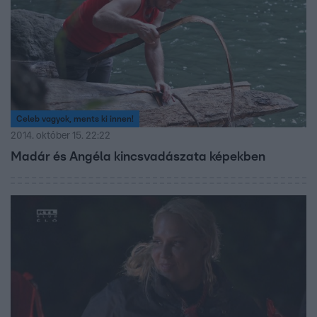
Celeb vagyok, ments ki innen!
2014. október 15. 22:22
Madár és Angéla kincsvadászata képekben