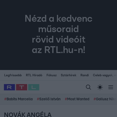
Nézd a kedvenc
műsoraid
rövid videóit
az RTL.hu-n!
Legfrissebb
RTL Híradó
Fókusz
Sztárhírek
Randi
Celeb vagyok, me
#
Babits Marcella
#
Szellő István
#
Most Wanted
#
Gallusz Niko
NOVÁK ANGÉLA