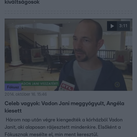
kiváltságosok
3:11
Fókusz
2014. október 16. 15:46
Celeb vagyok: Vadon Jani meggyógyult, Angéla
kiesett
Három nap után végre kiengedték a kórházból Vadon
Janit, aki alaposan ráijesztett mindenkire. Elsőként a
Fókusznak mesélte el, min ment keresztül.