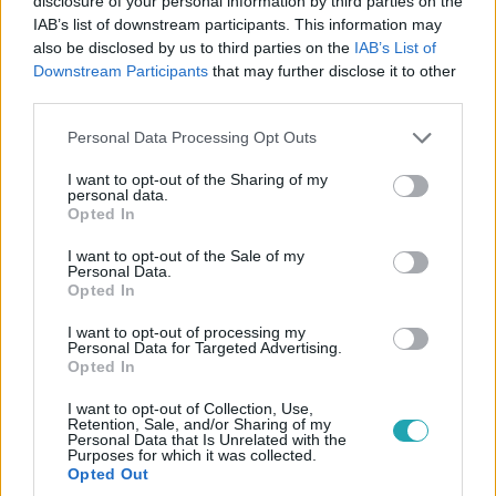
disclosure of your personal information by third parties on the
IAB’s list of downstream participants. This information may
also be disclosed by us to third parties on the
IAB’s List of
Downstream Participants
that may further disclose it to other
third parties.
Celeb vagyok, ments ki innen!
Please note that this website/app uses one or more Google
Personal Data Processing Opt Outs
2014. október 17. 15:49
services and may gather and store information including but
not limited to your visit or usage behaviour. You may click to
I want to opt-out of the Sharing of my
Angéla forró fürdővel kezdte a dzsungelmentes
personal data.
grant or deny consent to Google and its third-party tags to
estéjét
Opted In
use your data for below specified purposes in below Google
consent section.
I want to opt-out of the Sale of my
Personal Data.
Opted In
I want to opt-out of processing my
Personal Data for Targeted Advertising.
Opted In
I want to opt-out of Collection, Use,
Retention, Sale, and/or Sharing of my
Personal Data that Is Unrelated with the
Purposes for which it was collected.
Opted Out