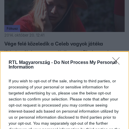
Fókusz
2014. október 20. 12:41
Vége felé közeledik a Celeb vagyok játéka
Kiderítettük, hogyan reagált Krasznai Tünde arra, hogy
társai kiközösítették és ott voltunk a reptéren is, amikor
RTL Magyarország -
Do Not Process My Personal
Angéla és Miki megérkeztek a nagy dél-afrikai kalandból.
Information
A dzsungelben pedig egyre inkább a pucérkodásé a
főszerep.
If you wish to opt-out of the sale, sharing to third parties, or
processing of your personal or sensitive information for
targeted advertising by us, please use the below opt-out
section to confirm your selection. Please note that after your
opt-out request is processed you may continue seeing
1:24
interest-based ads based on personal information utilized by
us or personal information disclosed to third parties prior to
your opt-out. You may separately opt-out of the further