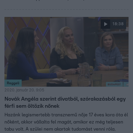
változtathatnak ezen. Magyarországon a tegnapi naptól
kezdve lehetetlenné vált a nemváltás a transzneműek
számára .
18:38
Reggeli
2020. január 20. 9:05
Novák Angéla szerint divatból, szórakozásból egy
férfi sem öltözik nőnek
Hazánk legismertebb transznemű nője 17 éves kora óta él
nőként, akkor vállalta fel magát, amikor ez még teljesen
tabu volt. A szülei nem akartak tudomást venni róla.