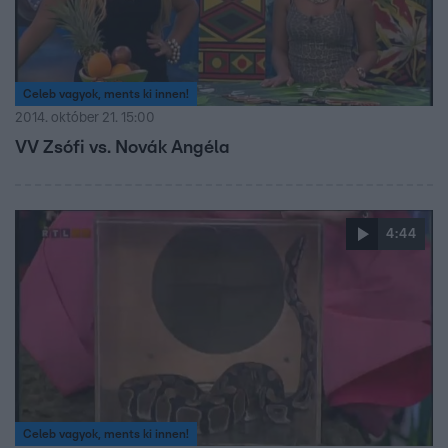
Celeb vagyok, ments ki innen!
2014. október 21. 15:00
VV Zsófi vs. Novák Angéla
4:44
Celeb vagyok, ments ki innen!