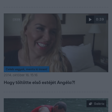
0:39
Celeb vagyok, ments ki innen!
2014. október 16. 15:16
Hogy töltötte első estéjét Angéla?!
Galéria