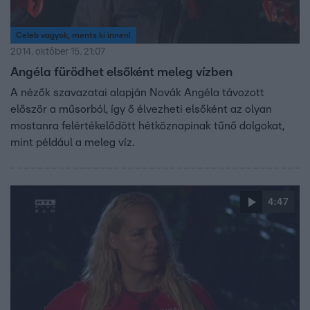
Celeb vagyok, ments ki innen!
2014. október 15. 21:07
Angéla fürödhet elsőként meleg vízben
A nézők szavazatai alapján Novák Angéla távozott
először a műsorból, így ő élvezheti elsőként az olyan
mostanra felértékelődött hétköznapinak tűnő dolgokat,
mint például a meleg víz.
4:47