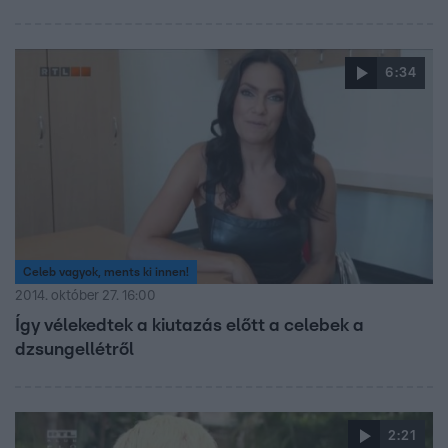
6:34
Celeb vagyok, ments ki innen!
2014. október 27. 16:00
Így vélekedtek a kiutazás előtt a celebek a
dzsungellétről
2:21