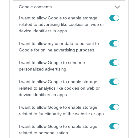
Google consents
Celeb vagyok, ments ki innen!
2014. október 16. 21:07
I want to allow Google to enable storage
Mikinek a napi hatezer kalória hiányzott a
related to advertising like cookies on web or
legjobban
device identifiers in apps.
A műsor második kiesője naponta szokott nagyjából
I want to allow my user data to be sent to
annyit enni, mint amennyit az elmúlt tizenegy napban
Google for online advertising purposes.
összesen evett, Miki szerint ennek is köszönhető az, hogy
nem volt túl aktív a dzsungelben.
I want to allow Google to send me
personalized advertising.
I want to allow Google to enable storage
related to analytics like cookies on web or
5:15
device identifiers in apps.
I want to allow Google to enable storage
related to functionality of the website or app.
I want to allow Google to enable storage
related to personalization.