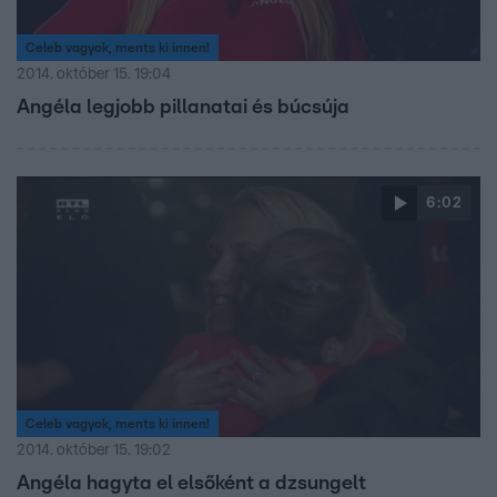
Celeb vagyok, ments ki innen!
2014. október 15. 19:04
Angéla legjobb pillanatai és búcsúja
6:02
Celeb vagyok, ments ki innen!
2014. október 15. 19:02
Angéla hagyta el elsőként a dzsungelt