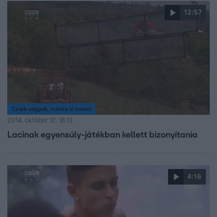
12:57
Celeb vagyok, ments ki innen!
2014. október 12. 18:13
Lacinak egyensúly-játékban kellett bizonyítania
4:16