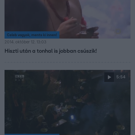
Celeb vagyok, ments ki innen!
2014. október 12. 13:03
Hiszti után a tonhal is jobban csúszik!
5:54