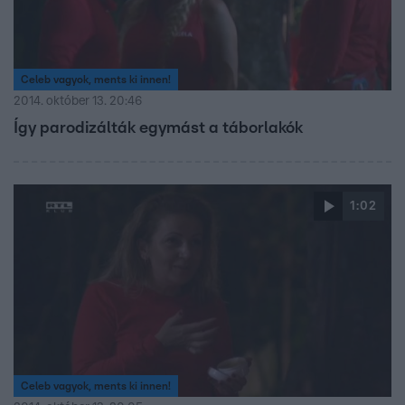
Celeb vagyok, ments ki innen!
2014. október 13. 20:46
Így parodizálták egymást a táborlakók
1:02
Celeb vagyok, ments ki innen!