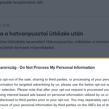
agasabb templomává vált.
. 17:35
ita a hatvanpusztai ütközés után
tós ütközésbe keveredett Hatvanpusztán, miközben a miniszt
rületén keresett műemlékeket.
arország -
Do Not Process My Personal Information
 18:18
to opt-out of the sale, sharing to third parties, or processing of your per
Bank elnökének a kérésére készült el az 
formation for targeted advertising by us, please use the below opt-out s
járták ki, hogy üveg panoráma tető épüljön a Magyar Nemzeti 
r selection. Please note that after your opt-out request is processed y
eing interest-based ads based on personal information utilized by us or
ére. Így tudja az építési minisztérium kormányfőtanácsosa, ak
disclosed to third parties prior to your opt-out. You may separately opt-
t hiába akarták a műemléki szabályokra hivatkozva megtagadn
losure of your personal information by third parties on the IAB’s list of
agált, ő nem építési hatóság, nála nem lehet kijárni semmit. 