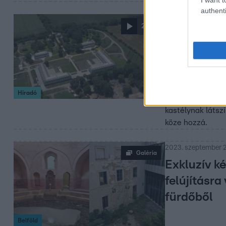
authenti
2023. október 21. 17
2:42
„Nem az a 
közpénzes 
Ákos
A miniszterelnök
Híradó
szerint az Orbán
kastélynak látsz
köze hozzá.
2023. szeptember 2
Galéria
Exkluzív k
felújításra
fürdőből
Belföld