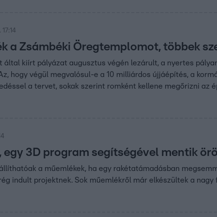
 17:14
ék a Zsámbéki Öregtemplomot, többek sz
által kiírt pályázat augusztus végén lezárult, a nyertes pá
Az, hogy végül megvalósul-e a 10 milliárdos újjáépítés, a k
edéssel a tervet, sokak szerint romként kellene megőrizni az é
14
n, egy 3D program segítségével mentik ör
állíthatóak a műemlékek, ha egy rakétatámadásban megsemmi
g indult projektnek. Sok műemlékről már elkészültek a nagy 