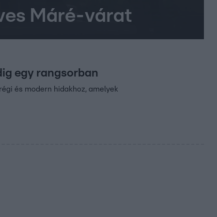
 éves Máré-várat
dig egy rangsorban
ó régi és modern hidakhoz, amelyek