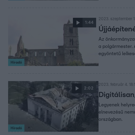
2023. szeptember 1.
1:44
Újjáépíten
Az önkormányzat 
a polgármester. 
egyöntetű lelkes
Híradó
2023. február 4. 18:
2:02
Digitálisa
Legyenek helyre
elnevezésű nemré
országban.
Híradó