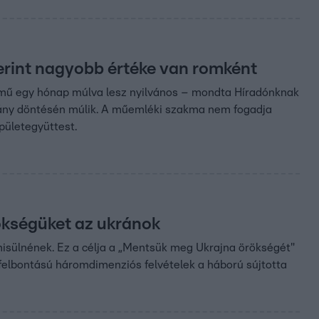
erint nagyobb értéke van romként
lyamű egy hónap múlva lesz nyilvános – mondta Híradónknak
ormány döntésén múlik. A műemléki szakma nem fogadja
pületegyüttest.
ökségüket az ukránok
sülnének. Ez a célja a „Mentsük meg Ukrajna örökségét"
felbontású háromdimenziós felvételek a háború sújtotta