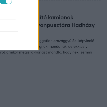
y a követ szállító kamionok
t szervezett Hatvanpusztára Hadházy
ást Hadházy Ákos. A független országgyűlési képviselő
singatlan, amit majorságnak mondanak, de exkluzív
áról, amikor mégis, akkor azt mondta, hogy neki semmi