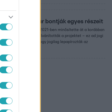
épülete, ma már bontják egyes részeit
egy részét. A kormány 2021-ben minősítette át a korábban
elt beruházássá nyilvánították a projektet – ez ad jogi
. Azt mondja: lehet, hogy jogilag lepapírozták az