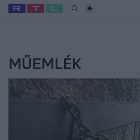
#
Babits Marcella
#
Szellő István
#
Most Wanted
#
Gallusz Ni
MŰEMLÉK