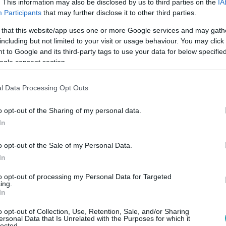
. This information may also be disclosed by us to third parties on the
IA
megfelelően történt.
Participants
that may further disclose it to other third parties.
 that this website/app uses one or more Google services and may gath
including but not limited to your visit or usage behaviour. You may click 
09
 to Google and its third-party tags to use your data for below specifi
ga festékkel fújták le a Stonehenge-t kö
ogle consent section.
ntetők szerdán festékkel fújták le a brit Stonehenge-t. Az inte
l Data Processing Opt Outs
kövét narancssárga foltok borítják. Két embert letartóztatt
o opt-out of the Sharing of my personal data.
In
o opt-out of the Sale of my Personal Data.
01
In
ós büntetést is kaphatnak a klímaaktivist
to opt-out of processing my Personal Data for Targeted
ing.
et rongálnak
In
” miatt törvényt hoztak Olaszországban, az Utolsó Nemzedék
o opt-out of Collection, Use, Retention, Sale, and/or Sharing
lyen a zsebükbe kell majd nyúlniuk.
ersonal Data that Is Unrelated with the Purposes for which it
lected.