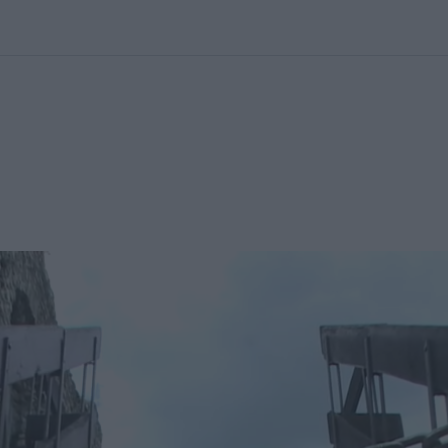
kolett
#
Időjárás
#
RTL műsor
#
Víz
#
Magyar Péter
#
Csillagjeg