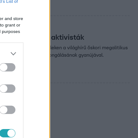
B’s List of
er and store
to grant or
ed purposes
rnyezetvédelmi aktivisták
rneten látható felvételeken a világhírű őskori megalitikus
ak az ősi műemlék megrongálásának gyanújával.
ák, ha olasz
 klímavédelmi csoport