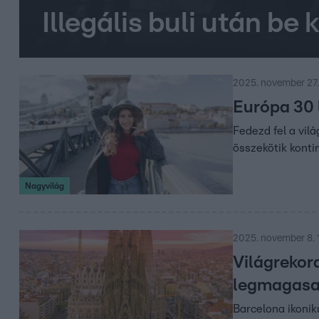
Illegális buli után be
2025. november 27.
Európa 30 
Fedezd fel a vil
összekötik konti
Nagyvilág
2025. november 8. 
Világrekord
legmagas
Barcelona ikonik