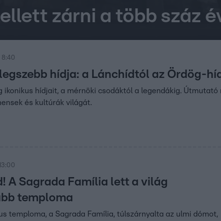
 kellett zárni a több száz
 8:40
legszebb hídja: a Lánchídtól az Ördög-hí
ág ikonikus hídjait, a mérnöki csodáktól a legendákig. Útmutat
nensek és kultúrák világát.
13:00
! A Sagrada Família lett a világ
abb temploma
us temploma, a Sagrada Família, túlszárnyalta az ulmi dómot,