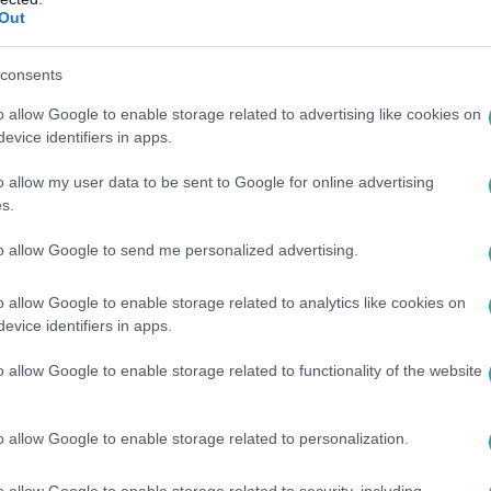
Out
7
consents
emelt műemlék volt az Agrárminisztérium 
o allow Google to enable storage related to advertising like cookies on
bontják az Agrárminisztérium Parlament melletti épületének 
evice identifiers in apps.
ek számító épület védettségét, majd nemzetgazdaságilag kiem
o allow my user data to be sent to Google for online advertising
nkálatokra. Hadházy Ákos független képviselő feljelentést tesz
s.
zerinte ez akkor is műemlékrombolás.
to allow Google to send me personalized advertising.
17:51
o allow Google to enable storage related to analytics like cookies on
evice identifiers in apps.
stélyok magánkézbe adása,
s jelentette be
o allow Google to enable storage related to functionality of the website
y ad lehetőséget, amit kedden szavazott
 kormánypárti többsége.
o allow Google to enable storage related to personalization.
o allow Google to enable storage related to security, including