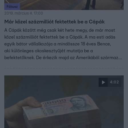
Fókusz
2019. március 4. 17:00
Már közel százmilliót fektettek be a Cápák
A Cápák között még csak két hete megy, de már most
közel százmilliót fektettek be a Cápák. A ma esti adás
egyik bátor vállalkozója a mindössze 18 éves Bence,
aki különleges okoskesztyűjét mutatja be a
befektetőknek. De érkezik majd az Amerikából származó
Zakariás is, aki már több, mint húsz éve gyártja
különleges szemüvegkereteit. Hogy a Cápák beszállnak-e
Bence, vagy Zakariás vállalkozásába... ma este kiderül!
4:02