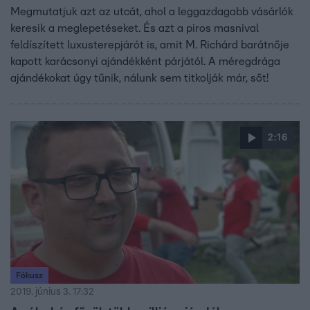
Megmutatjuk azt az utcát, ahol a leggazdagabb vásárlók
keresik a meglepetéseket. És azt a piros masnival
feldíszített luxusterepjárót is, amit M. Richárd barátnője
kapott karácsonyi ajándékként párjától. A méregdrága
ajándékokat úgy tűnik, nálunk sem titkolják már, sőt!
2:16
Fókusz
2019. június 3. 17:32