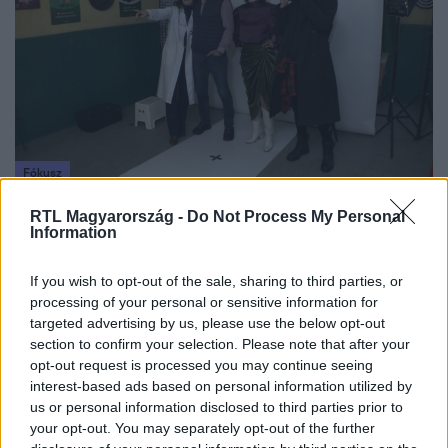
Fókusz
2022. december 16. 18:59
RTL Magyarország -
Do Not Process My Personal
„Nem változna meg az életem, ugyanaz az ember
Information
maradnék” – mit kezdenének a Drága örökösök
színészei több száz millió forinttal?
If you wish to opt-out of the sale, sharing to third parties, or
processing of your personal or sensitive information for
76 millió euró, azaz több mint 31 milliárd forint – ennyit
targeted advertising by us, please use the below opt-out
nyert a közelmúltban egy szerencsés magyar lottózó az
section to confirm your selection. Please note that after your
Euro Jackpoton. 15 százalék adót kell fizetnie utána, de
opt-out request is processed you may continue seeing
így is marad 27 milliárd, ami elég ahhoz, hogy
interest-based ads based on personal information utilized by
Magyarország 100 leggazdagabb embere közé kerüljön. A
us or personal information disclosed to third parties prior to
szinte felfoghatatlan vagyon elköltése nem lehet könnyű,
your opt-out. You may separately opt-out of the further
de azért óvatosságra intenek a szakemberek: sok