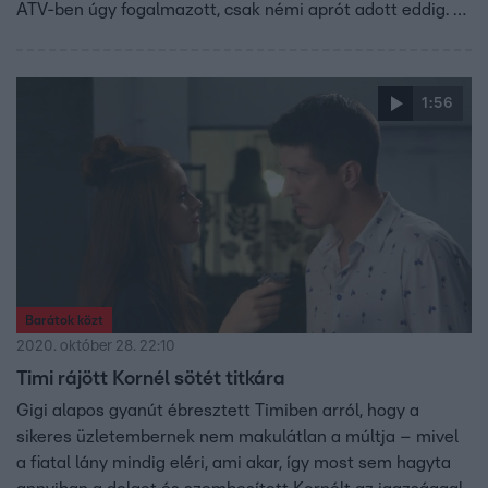
ATV-ben úgy fogalmazott, csak némi aprót adott eddig. A
Fidesz szerint a vesztegetéssel és hűtlen kezeléssel
gyanúsított milliárdos önös érdekből támogatja az
ellenzéket. Márki-Zay Péter szerint viszont semmilyen
1:56
szívességre nem számíthat cserébe.
Barátok közt
2020. október 28. 22:10
Timi rájött Kornél sötét titkára
Gigi alapos gyanút ébresztett Timiben arról, hogy a
sikeres üzletembernek nem makulátlan a múltja – mivel
a fiatal lány mindig eléri, ami akar, így most sem hagyta