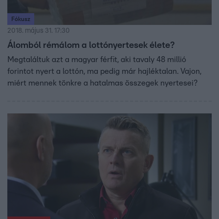
Fókusz
2018. május 31. 17:30
Álomból rémálom a lottónyertesek élete?
Megtaláltuk azt a magyar férfit, aki tavaly 48 millió
forintot nyert a lottón, ma pedig már hajléktalan. Vajon,
miért mennek tönkre a hatalmas összegek nyertesei?