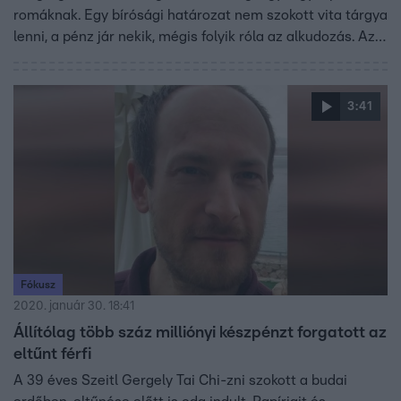
romáknak. Egy bírósági határozat nem szokott vita tárgya
lenni, a pénz jár nekik, mégis folyik róla az alkudozás. Az
amúgy leginkább a helyiekre tartozó ügyet a kormányzat
emelte országos szintre, ők próbálkoznak azzal, hogy
valahogy máshogy kárpótolják a romákat.
3:41
Fókusz
2020. január 30. 18:41
Állítólag több száz milliónyi készpénzt forgatott az
eltűnt férfi
A 39 éves Szeitl Gergely Tai Chi-zni szokott a budai