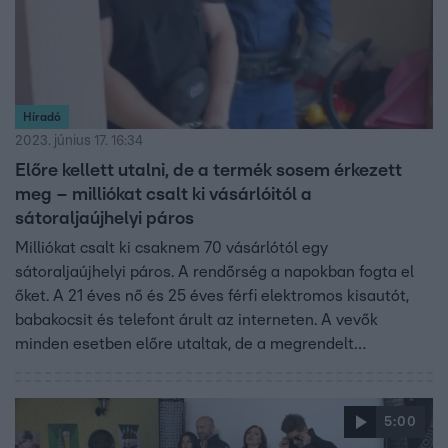
Híradó
2023. június 17. 16:34
Előre kellett utalni, de a termék sosem érkezett
meg – milliókat csalt ki vásárlóitól a
sátoraljaújhelyi páros
Milliókat csalt ki csaknem 70 vásárlótól egy
sátoraljaújhelyi páros. A rendőrség a napokban fogta el
őket. A 21 éves nő és 25 éves férfi elektromos kisautót,
babakocsit és telefont árult az interneten. A vevők
minden esetben előre utaltak, de a megrendelt
termékeket sosem kapták meg. A rendőrség arra
figyelmeztet, hogy körültekintően vásároljanak az
internetről.
5:00