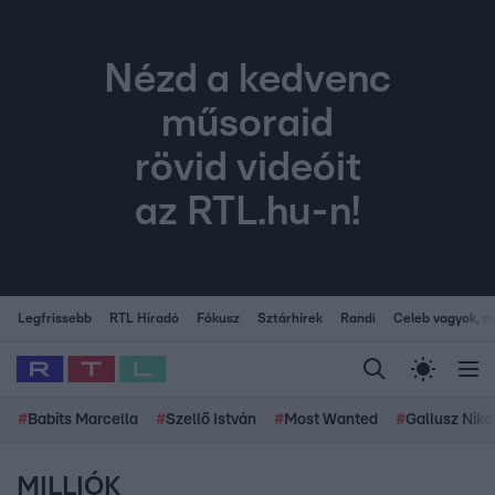
Nézd a kedvenc
műsoraid
rövid videóit
az RTL.hu-n!
Legfrissebb
RTL Híradó
Fókusz
Sztárhírek
Randi
Celeb vagyok, me
#
Babits Marcella
#
Szellő István
#
Most Wanted
#
Gallusz Niko
MILLIÓK