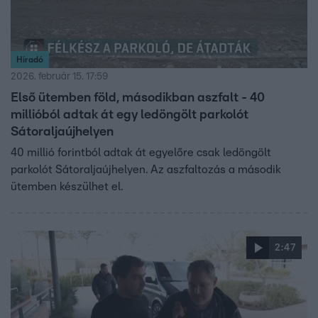
Híradó
2026. február 15. 17:59
Első ütemben föld, másodikban aszfalt - 40
millióból adtak át egy ledöngölt parkolót
Sátoraljaújhelyen
40 millió forintból adtak át egyelőre csak ledöngölt
parkolót Sátoraljaújhelyen. Az aszfaltozás a második
ütemben készülhet el.
2:47