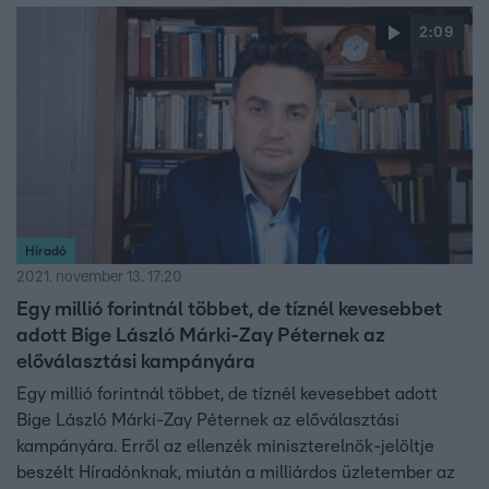
2:09
Híradó
2021. november 13. 17:20
Egy millió forintnál többet, de tíznél kevesebbet
adott Bige László Márki-Zay Péternek az
előválasztási kampányára
Egy millió forintnál többet, de tíznél kevesebbet adott
Bige László Márki-Zay Péternek az előválasztási
kampányára. Erről az ellenzék miniszterelnök-jelöltje
beszélt Híradónknak, miután a milliárdos üzletember az