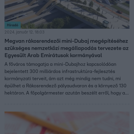
Híradó
2024. január 12. 18:03
Megvan rákosrendezői mini-Dubaj megépítéséhez
szükséges nemzetközi megállapodás tervezete az
Egyesült Arab Emirátusok kormányával
A főváros támogatja a mini-Dubajhoz kapcsolódóan
bejelentett 300 milliárdos infrastruktúra-fejlesztés
kormányzati terveit, ám azt még mindig nem tudni, mi
épülhet a Rákosrendező pályaudvaron és a környező 130
hektáron. A főpolgármester azután beszélt erről, hogy az
érintett kerületek vezetőivel tárgyalt. A kormány
csütörtökön hozta nyilvánosságra az Egyesült Arab
Emirátusok kormányával kötendő megállapodás
tervezetét, amely szerint az arab ország jelölheti ki a
beruházást végrehajtó céget.