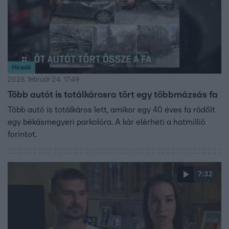
Híradó
2026. február 24. 17:49
Több autót is totálkárosra tört egy többmázsás fa
Több autó is totálkáros lett, amikor egy 40 éves fa rádőlt
egy békásmegyeri parkolóra. A kár elérheti a hatmillió
forintot.
7:32