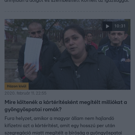
annyiban a dolgot és szembesített Kornélt az igazsággal.
10:31
Házon kívül
2020. február 11. 22:55
Mire költenék a kártérítésként megítélt milliókat a
gyöngyöspatai romák?
Fura helyzet, amikor a magyar állam nem hajlandó
kifizetni azt a kártérítést, amit egy hosszú per után
szegregáció miatt megítélt a bíróság a gyöngyöspatai