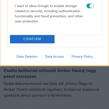
I want to allow Google to enable storage
related to security, including authentication
functionality and fraud prevention, and other
user protection.
CONFIRM
Data Deletion
Data Access
Privacy Policy
Bulvár
2022. augusztus 1. 10:15
Eladta kaliforniai otthonát Amber Heard, hogy
pénzt szerezzen
Újabb dokumentumok kerültek elő Johnny Depp és
Amber Heard válásának ügyében, közben az énekesnő
igyekszik pénzt szerezni a kártérítésre.