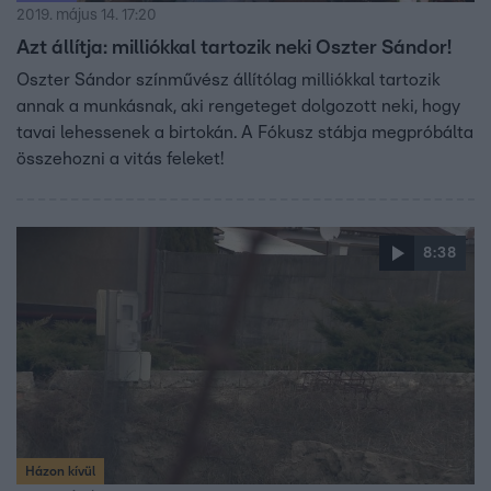
2019. május 14. 17:20
Azt állítja: milliókkal tartozik neki Oszter Sándor!
Oszter Sándor színművész állítólag milliókkal tartozik
annak a munkásnak, aki rengeteget dolgozott neki, hogy
tavai lehessenek a birtokán. A Fókusz stábja megpróbálta
összehozni a vitás feleket!
8:38
Házon kívül