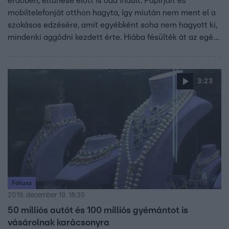
erdőben, eltűnése előtt is oda indult. Papírjait és
mobiltelefonját otthon hagyta, így miután nem ment el a
szokásos edzésére, amit egyébként soha nem hagyott ki,
mindenki aggódni kezdett érte. Hiába fésülték át az egész
területet, Gergőnek nyoma veszett. A hetek óta eltűnt
férfit már magánnyomozó is keresi. Az Index.hu úgy tudja,
hogy Gergő pénzügyi befektetésekkel foglalkozott,
3:23
állítólag több száz milliónyi készpénzt forgatott.
Fókusz
2019. december 19. 18:35
50 milliós autót és 100 milliós gyémántot is
vásárolnak karácsonyra