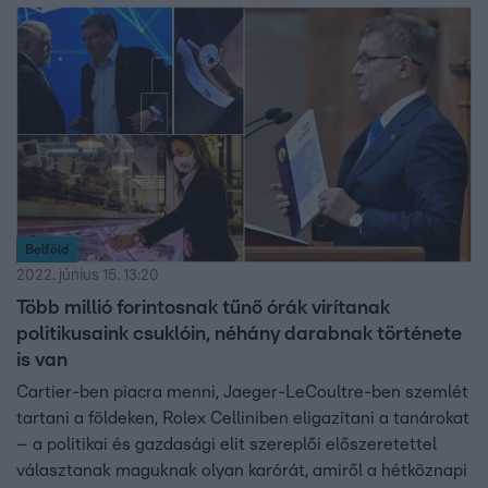
Belföld
2022. június 15. 13:20
Több millió forintosnak tűnő órák virítanak
politikusaink csuklóin, néhány darabnak története
is van
Cartier-ben piacra menni, Jaeger-LeCoultre-ben szemlét
tartani a földeken, Rolex Celliniben eligazítani a tanárokat
– a politikai és gazdasági elit szereplői előszeretettel
választanak maguknak olyan karórát, amiről a hétköznapi