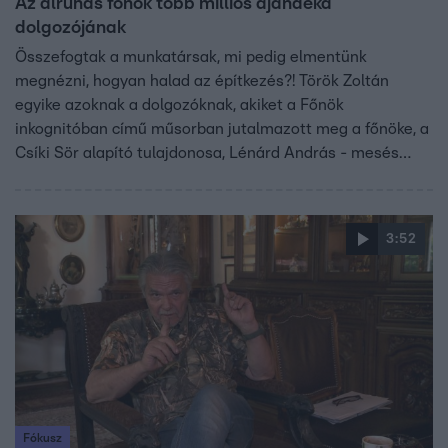
Az álruhás főnök több milliós ajándéka
dolgozójának
Összefogtak a munkatársak, mi pedig elmentünk
megnézni, hogyan halad az építkezés?! Török Zoltán
egyike azoknak a dolgozóknak, akiket a Főnök
inkognitóban című műsorban jutalmazott meg a főnöke, a
Csíki Sör alapító tulajdonosa, Lénárd András - mesés
módon.
3:52
Fókusz