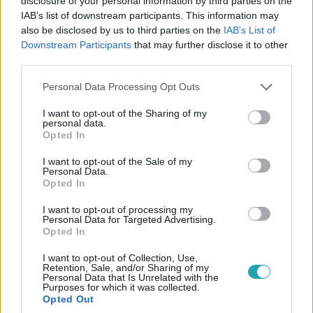
disclosure of your personal information by third parties on the
IAB’s list of downstream participants. This information may
lottónyertes évek alatt elveszíti nyereményét. De vajon
0:23
also be disclosed by us to third parties on the
IAB’s List of
hogy állnak ehhez a Drága örökösök A visszatérés című
Downstream Participants
that may further disclose it to other
sorozat szereplői? A történet szerint Szappanosék
third parties.
mesés összeghez jutottak.
Please note that this website/app uses one or more Google
Personal Data Processing Opt Outs
services and may gather and store information including but
not limited to your visit or usage behaviour. You may click to
I want to opt-out of the Sharing of my
personal data.
grant or deny consent to Google and its third-party tags to
Opted In
use your data for below specified purposes in below Google
consent section.
I want to opt-out of the Sale of my
X-Faktor
Personal Data.
Opted In
2022. október 16. 7:00
Gáspár Laci kiszámolta: ennyi pénze lenne, ha
I want to opt-out of processing my
Personal Data for Targeted Advertising.
minden pusziért pénzt kapna
Opted In
Herceg Erika a levegőben elkapta mentortársa felé
dobott pusziját, amiből izgalmas beszélgetés kerekedett.
I want to opt-out of Collection, Use,
Retention, Sale, and/or Sharing of my
Vajon hány puszit küldtek már az X-Faktor női
Personal Data that Is Unrelated with the
Purposes for which it was collected.
mentorának és mennyit keresne Gáspár Laci, ha
Opted Out
fizetnének is neki ezekért? Extra videónkból kiderül!