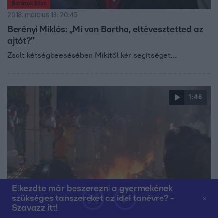
Barátok közt
2018. március 13. 20:45
Berényi Miklós: „Mi van Bartha, eltévesztetted az
ajtót?”
Zsolt kétségbeesésében Mikitől kér segítséget…
1:46
Elkezdte már beszerezni a gyermekének
Híradó
szükséges tanszereket az idei tanévre? -
2018. március 8. 17:08
Szavazz itt!