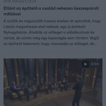
2019. március 5. 22:25
Eltűnt az építtető a család nehezen összespórolt
millióival
A szülők és nagyszülők hosszú éveken át spóroltak, hogy
László megvehesse első lakását, egy új építésűt
Nyíregyházán. Átadták az előleget a vállalkozónak és
vártak, de szinte még egy kapavágás sem történt. Végül
az építtető belement, hogy visszaadja az előleget, de
mindez csak ígéret maradt…
4:04