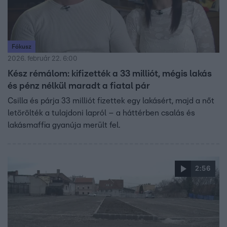
Fókusz
2026. február 22. 6:00
Kész rémálom: kifizették a 33 milliót, mégis lakás
és pénz nélkül maradt a fiatal pár
Csilla és párja 33 milliót fizettek egy lakásért, majd a nőt
letörölték a tulajdoni lapról – a háttérben csalás és
lakásmaffia gyanúja merült fel.
2:56