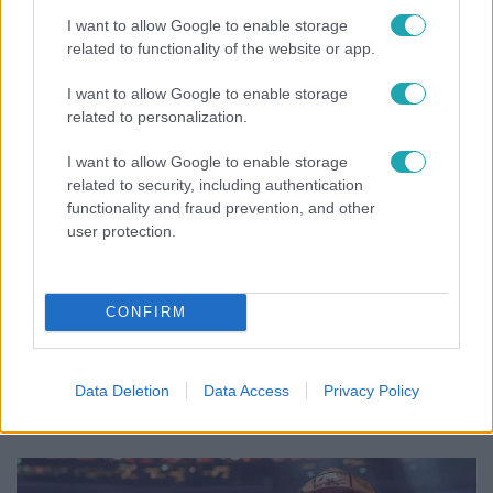
ahol egyetlen játszótér jelenti a nyári szünetet
I want to allow Google to enable storage
related to functionality of the website or app.
I want to allow Google to enable storage
related to personalization.
I want to allow Google to enable storage
related to security, including authentication
functionality and fraud prevention, and other
user protection.
CONFIRM
Belföld
Generációk együtt éneklik Bródy János legendás
Data Deletion
Data Access
Privacy Policy
slágerét – elkészült az új klip