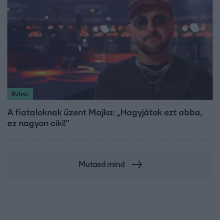
Bulvár
A fiataloknak üzent Majka: „Hagyjátok ezt abba,
ez nagyon ciki!”
Mutasd mind