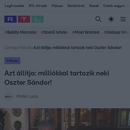
Legfrissebb
RTL Híradó
Fókusz
Sztárhírek
Randi
Celeb vagyok, me
#
Babits Marcella
#
Szellő István
#
Most Wanted
#
Gallusz Niko
Címlap
›
Fókusz
›
Azt állítja: milliókkal tartozik neki Oszter Sándor!
Fókusz
Azt állítja: milliókkal tartozik neki
Oszter Sándor!
Pintér Luca