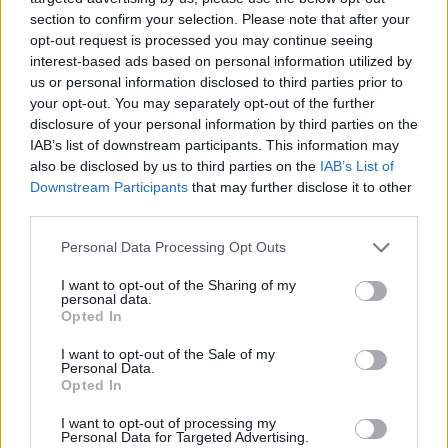
section to confirm your selection. Please note that after your
opt-out request is processed you may continue seeing
interest-based ads based on personal information utilized by
us or personal information disclosed to third parties prior to
your opt-out. You may separately opt-out of the further
disclosure of your personal information by third parties on the
Kövess minket, és értesülj a friss hírekről a
IAB’s list of downstream participants. This information may
Facebookon is!
also be disclosed by us to third parties on the
IAB’s List of
Downstream Participants
that may further disclose it to other
third parties.
Követem
Please note that this website/app uses one or more Google
Personal Data Processing Opt Outs
services and may gather and store information including but
not limited to your visit or usage behaviour. You may click to
I want to opt-out of the Sharing of my
personal data.
grant or deny consent to Google and its third-party tags to
Opted In
use your data for below specified purposes in below Google
consent section.
#
FÓKUSZ
#
ADÁSRÉSZLETEK
#
OSZTER SÁNDOR
I want to opt-out of the Sale of my
Personal Data.
Opted In
#
TARTOZÁS
#
MILLIÓK
#
MUNKÁS
I want to opt-out of processing my
Personal Data for Targeted Advertising.