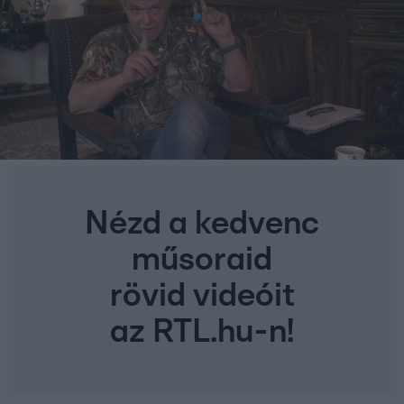
Nézd a kedvenc
műsoraid
rövid videóit
az RTL.hu-n!