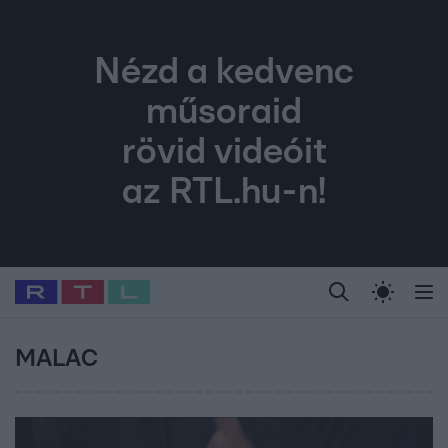
Nézd a kedvenc
műsoraid
rövid videóit
az RTL.hu-n!
Legfrissebb
RTL Híradó
Fókusz
Sztárhírek
Randi
Celeb vagyok, me
#
Babits Marcella
#
Szellő István
#
Most Wanted
#
Gallusz Niko
MALAC