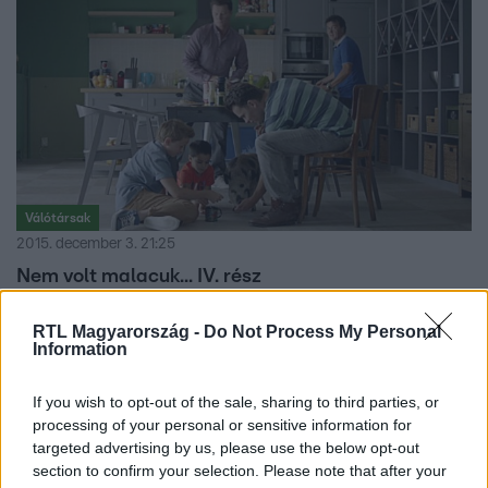
Válótársak
2015. december 3. 21:25
Nem volt malacuk... IV. rész
Üdv! Csülök vagyok a minesotai törpemalac lakótársa
RTL Magyarország -
Do Not Process My Personal
ennek a három figurának, jelen pillanatban épp egy
Information
gépkocsiban száguldok Szonjával, ugyanis… hát, hogy is
fogalmazzak, lenyúlt Jocótól. Mindig én voltam a
If you wish to opt-out of the sale, sharing to third parties, or
zsarolási alap ebben a kapcsolatban, de most inkább az
processing of your personal or sensitive information for
eseményekről, amikre nyilván az este látottak alapján
targeted advertising by us, please use the below opt-out
következtetek:
section to confirm your selection. Please note that after your