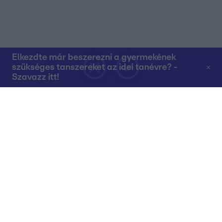
Elkezdte már beszerezni a gyermekének
szükséges tanszereket az idei tanévre? -
Szavazz itt!