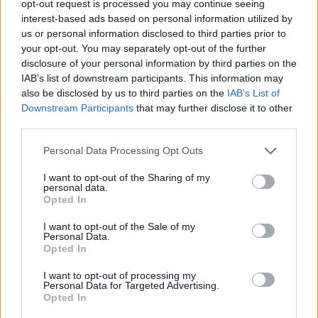
opt-out request is processed you may continue seeing
interest-based ads based on personal information utilized by
us or personal information disclosed to third parties prior to
your opt-out. You may separately opt-out of the further
disclosure of your personal information by third parties on the
IAB’s list of downstream participants. This information may
also be disclosed by us to third parties on the
IAB’s List of
Downstream Participants
that may further disclose it to other
third parties.
Please note that this website/app uses one or more Google
Personal Data Processing Opt Outs
ValóVilág
services and may gather and store information including but
2015. január 17. 22:00
not limited to your visit or usage behaviour. You may click to
I want to opt-out of the Sharing of my
personal data.
Edina kacérkodása kollektív büntit hozott
grant or deny consent to Google and its third-party tags to
Opted In
use your data for below specified purposes in below Google
Már megint Edina, már megint nem engedelmeskedett,
consent section.
I want to opt-out of the Sale of my
és megint miatta kaptak büntetést a villalakók. Fanni
Personal Data.
mindeközben megismerkedett Maci kunkori farkával és
Opted In
Dennis szájával.
I want to opt-out of processing my
Personal Data for Targeted Advertising.
Opted In