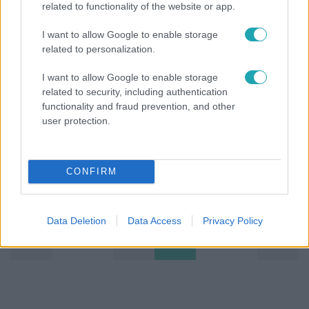
related to functionality of the website or app.
I want to allow Google to enable storage
related to personalization.
Celeb vagyok, ments ki innen!
I want to allow Google to enable storage
2014. október 10. 10:09
related to security, including authentication
Ismerkedjetek meg a tábor két új lakójával!
functionality and fraud prevention, and other
user protection.
Két új táborlakóval találkozhattak a celebek, Hurkával és
Kolbásszal. A tíz éhes sztár nem eheti meg a
kismalacokat, hanem gondjukat kell viselniük, ehhez
azonban sokuknak óriási önmegtartóztatás szükséges.
CONFIRM
Data Deletion
Data Access
Privacy Policy
1
2