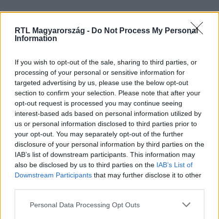
RTL Magyarország -
Do Not Process My Personal
Kövess minket, és értesülj a friss hírekről a
Information
Facebookon is!
If you wish to opt-out of the sale, sharing to third parties, or
Követem
processing of your personal or sensitive information for
targeted advertising by us, please use the below opt-out
section to confirm your selection. Please note that after your
opt-out request is processed you may continue seeing
interest-based ads based on personal information utilized by
us or personal information disclosed to third parties prior to
your opt-out. You may separately opt-out of the further
#
FARM
#
GÁBOR
#
MALAC
disclosure of your personal information by third parties on the
IAB’s list of downstream participants. This information may
also be disclosed by us to third parties on the
IAB’s List of
Downstream Participants
that may further disclose it to other
third parties.
Please note that this website/app uses one or more Google
Personal Data Processing Opt Outs
services and may gather and store information including but