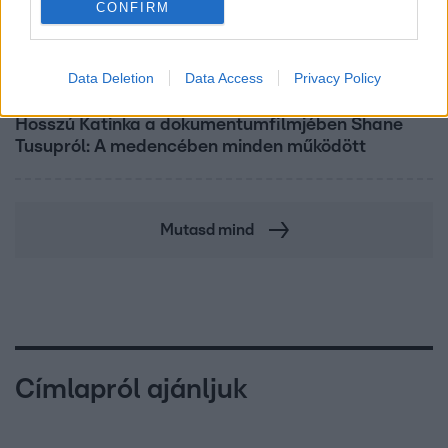
CONFIRM
Data Deletion
Data Access
Privacy Policy
Kultúra
Hosszú Katinka a dokumentumfilmjében Shane
Tusupról: A medencében minden működött
Mutasd mind
Címlapról ajánljuk