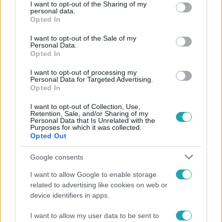
Népszerű
not limited to your visit or usage behaviour. You may click to
I want to opt-out of the Sharing of my
personal data.
grant or deny consent to Google and its third-party tags to
Opted In
use your data for below specified purposes in below Google
consent section.
I want to opt-out of the Sale of my
Personal Data.
Opted In
I want to opt-out of processing my
Personal Data for Targeted Advertising.
Opted In
I want to opt-out of Collection, Use,
Retention, Sale, and/or Sharing of my
Personal Data that Is Unrelated with the
Purposes for which it was collected.
Opted Out
Bulvár
Google consents
"Nekem ő volt a herceg fehér lovon" - Széphalmi
I want to allow Google to enable storage
Juliska nem bánja, hogy hozzáment Sánta Lacihoz
related to advertising like cookies on web or
device identifiers in apps.
I want to allow my user data to be sent to
17:49