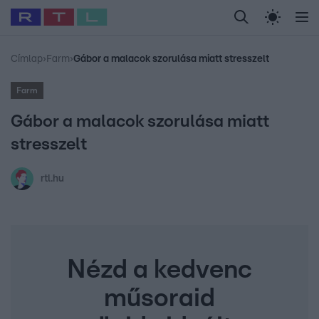
Legfrissebb
RTL Híradó
Fókusz
Sztárhírek
Randi
Celeb vagyok, me
#
Babits Marcella
#
Szellő István
#
Most Wanted
#
Gallusz Niko
Címlap
›
Farm
›
Gábor a malacok szorulása miatt stresszelt
Farm
Gábor a malacok szorulása miatt
stresszelt
rtl.hu
Nézd a kedvenc
műsoraid