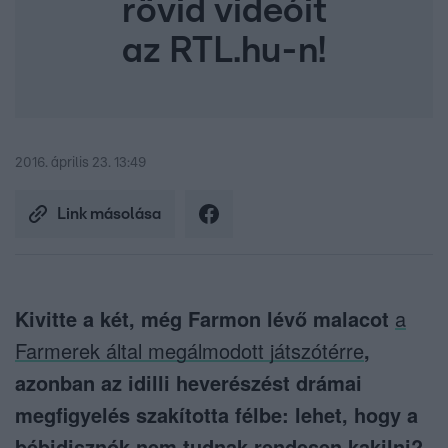
rövid videóit
az RTL.hu-n!
2016. április 23. 13:49
Link másolása
Kivitte a két, még Farmon lévő malacot
a
Farmerek által megálmodott játszótérre
,
azonban az idilli heverészést drámai
megfigyelés szakította félbe: lehet, hogy a
bébidisznók nem tudnak rendesen kakilni?