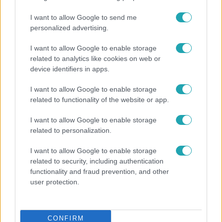
vasárnap
I want to allow Google to send me
Vasárnap újra belépnek a ringbe a megállíthatatlanok,
personalized advertising.
Schóbert Lara pszichológusával együtt, meditálással
készül az összecsapásra. A mentalista Danny Blue pedig
I want to allow Google to enable storage
related to analytics like cookies on web or
állítja, mindegy, hogy kivel bokszol, ő mindenkinek belelát
device identifiers in apps.
a fejébe. Németh Kristóf 10 kilóval könnyebben igazi
Rockyként robban majd be, de ellenfele, Lmen Prala azt
I want to allow Google to enable storage
mondja, ő aztán nem ijed meg az egykor a Barátok
related to functionality of the website or app.
köztben a macsó Kertész Gézát alakító Németh
5:23
Kristóftól.
I want to allow Google to enable storage
related to personalization.
I want to allow Google to enable storage
related to security, including authentication
functionality and fraud prevention, and other
user protection.
Fókusz
CONFIRM
2024. szeptember 4. 17:42