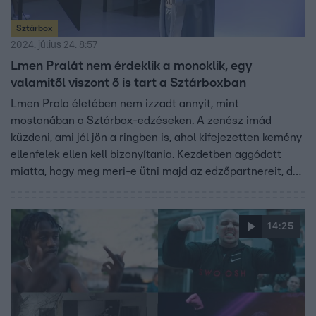
Sztárbox
2024. július 24. 8:57
Lmen Pralát nem érdeklik a monoklik, egy
valamitől viszont ő is tart a Sztárboxban
Lmen Prala életében nem izzadt annyit, mint
mostanában a Sztárbox-edzéseken. A zenész imád
küzdeni, ami jól jön a ringben is, ahol kifejezetten kemény
ellenfelek ellen kell bizonyítania. Kezdetben aggódott
miatta, hogy meg meri-e ütni majd az edzőpartnereit, de
hamar kiderült, hogy ezzel nem lesz gondja. Lmen Prala
azt is elárulta, hogy miközben a monokliktól egyáltalán
nem fél, egy valami miatt még ő is aggódik.
14:25