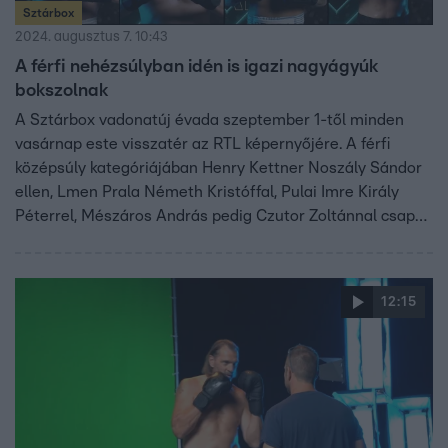
Sztárbox
2024. augusztus 7. 10:43
A férfi nehézsúlyban idén is igazi nagyágyúk
bokszolnak
A Sztárbox vadonatúj évada szeptember 1-től minden
vasárnap este visszatér az RTL képernyőjére. A férfi
középsúly kategóriájában Henry Kettner Noszály Sándor
ellen, Lmen Prala Németh Kristóffal, Pulai Imre Király
Péterrel, Mészáros András pedig Czutor Zoltánnal csap
össze a ringben.
12:15