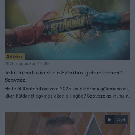
Sztárbox
2025. augusztus 1. 5:30
Te kit látnál szívesen a Sztárbox gálameccsén?
Szavazz!
Ha te állíthatnád össze a 2025-ös Sztárbox gálameccsét,
kiket küldenél egymás ellen a ringbe? Szavazz az rtl.hu-n.
7:54