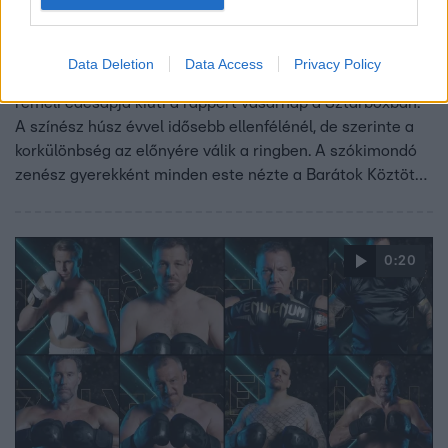
Így készül a nagy összecsapásra Németh Kristóf
és Lmen Prala
Data Deletion
Data Access
Privacy Policy
Németh Kristóf kisfia, Lóci hiába Lmen Prala rajongója,
reméli édesapja kiüti a rappert vasárnap a Sztárboxban.
A színész húsz évvel idősebb ellenfélénél, de szerinte a
korkülönbség az előnyére válik a ringben. A szókimondó
zenész gyerekként minden este nézte a Barátok Köztöt
és azt mondja, nem ijed meg Kertész Géza macsó
karakterétől. De vajon a fiatalok kedvence vagy a magyar
Rocky szerepére pályázó Németh Kristóf győz majd?
0:20