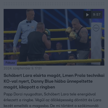
tapasztalatairól, élményeiről, illetve felkészüléséről.
9:57
Fókusz
2024. szeptember 9. 17:51
Schóbert Lara elsírta magát, Lmen Prala technikai
KO-val nyert, Danny Blue hiába ünnepeltette
magát, kikapott a ringben
Papp Dorci nyugodtan, Schóbert Lara tele energiával
érkezett a ringbe. Végül az állóképesség döntött és Lara
kezét emelték a magasba. De mi történt a szókimondó