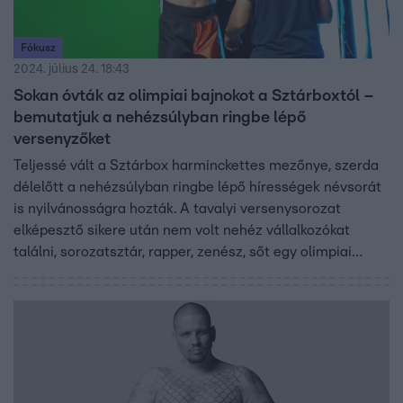
Fókusz
2024. július 24. 18:43
Sokan óvták az olimpiai bajnokot a Sztárboxtól –
bemutatjuk a nehézsúlyban ringbe lépő
versenyzőket
Teljessé vált a Sztárbox harminckettes mezőnye, szerda
délelőtt a nehézsúlyban ringbe lépő hírességek névsorát
is nyilvánosságra hozták. A tavalyi versenysorozat
elképesztő sikere után nem volt nehéz vállalkozókat
találni, sorozatsztár, rapper, zenész, sőt egy olimpiai
bajnok is edz már, készül a pofonosztásra.