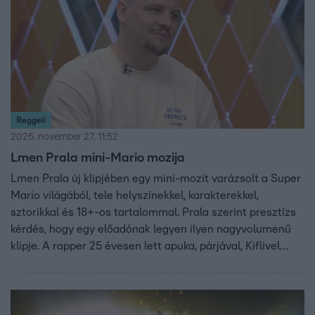
Reggeli
2025. november 27. 11:52
Lmen Prala mini-Mario mozija
Lmen Prala új klipjében egy mini-mozit varázsolt a Super
Mario világából, tele helyszínekkel, karakterekkel,
sztorikkal és 18+-os tartalommal. Prala szerint presztízs
kérdés, hogy egy előadónak legyen ilyen nagyvolumenű
klipje. A rapper 25 évesen lett apuka, párjával, Kiflivel
fiatalon vállalták a családalapítást. A Sztárbox óta
rendszeresen jár bokszedzésekre, és nemrég egy MMA-s
filmben is szerepet kapott ringspeakerként.