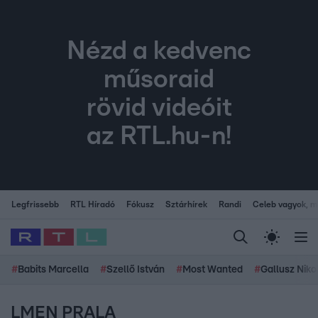
Nézd a kedvenc
műsoraid
rövid videóit
az RTL.hu-n!
Legfrissebb
RTL Híradó
Fókusz
Sztárhírek
Randi
Celeb vagyok, me
#
Babits Marcella
#
Szellő István
#
Most Wanted
#
Gallusz Niko
LMEN PRALA