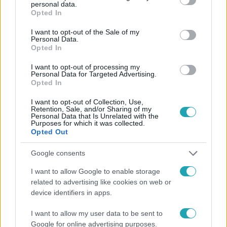
három elképesztő mérkőzést izgulhattak végig a nézők,
personal data.
grant or deny consent to Google and its third-party tags to
Opted In
Schóbert Lara pontozással, Lmen Prala technikai KO-val
use your data for below specified purposes in below Google
nyert, Danny Blue-t pedig ezúttal megcsalták a
consent section.
I want to opt-out of the Sale of my
Personal Data.
megérzései.
Opted In
I want to opt-out of processing my
Personal Data for Targeted Advertising.
Opted In
6:58
I want to opt-out of Collection, Use,
Retention, Sale, and/or Sharing of my
Personal Data that Is Unrelated with the
Purposes for which it was collected.
Opted Out
Google consents
I want to allow Google to enable storage
related to advertising like cookies on web or
Fókusz
device identifiers in apps.
2024. szeptember 8. 6:12
Schóbert Lara és a Barátok közt egykori rosszfiúja,
I want to allow my user data to be sent to
Németh Kristóf is ringbe lép a Sztárboxban
Google for online advertising purposes.