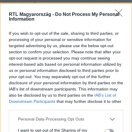
rapper, Lmen Prala és a magyar rocky szerepére pályázó
Németh Kristóf meccsén? Miért állította le a bíró már a
RTL Magyarország -
Do Not Process My Personal
második menet közben a mérkőzést? A Fókuszban most
Information
mindenre választ kapnak.
If you wish to opt-out of the sale, sharing to third parties, or
processing of your personal or sensitive information for
targeted advertising by us, please use the below opt-out
section to confirm your selection. Please note that after your
opt-out request is processed you may continue seeing
interest-based ads based on personal information utilized by
us or personal information disclosed to third parties prior to
your opt-out. You may separately opt-out of the further
disclosure of your personal information by third parties on the
IAB’s list of downstream participants. This information may
also be disclosed by us to third parties on the
IAB’s List of
Sztárbox
Downstream Participants
that may further disclose it to other
2024. szeptember 8. 21:22
third parties.
Schóbert Lara elsírta magát, Danny Blue hiába
Please note that this website/app uses one or more Google
ünnepelt, Lmen Prala TKO-val győzött
Personal Data Processing Opt Outs
services and may gather and store information including but
A Sztárbox 2024-es évadának második adásában ismét
not limited to your visit or usage behaviour. You may click to
I want to opt-out of the Sharing of my