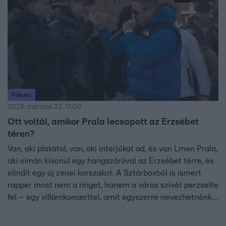
Fókusz
2025. március 22. 17:00
Ott voltál, amikor Prala lecsapott az Erzsébet
téren?
Van, aki plakátol, van, aki interjúkat ad, és van Lmen Prala,
aki simán kivonul egy hangszóróval az Erzsébet térre, és
elindít egy új zenei korszakot. A Sztárboxból is ismert
rapper most nem a ringet, hanem a város szívét perzselte
fel – egy villámkoncerttel, amit egyszerre nevezhetnénk
gerilla marketingnek és közösségi élménynek.