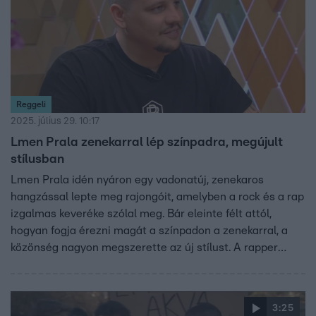
Reggeli
2025. július 29. 10:17
Lmen Prala zenekarral lép színpadra, megújult
stílusban
Lmen Prala idén nyáron egy vadonatúj, zenekaros
hangzással lepte meg rajongóit, amelyben a rock és a rap
izgalmas keveréke szólal meg. Bár eleinte félt attól,
hogyan fogja érezni magát a színpadon a zenekarral, a
közönség nagyon megszerette az új stílust. A rapper
korábban a Szátrboxban is boxolt, és elmondta, hogy
azóta is megmaradtak az edzések: heti két-háromszor
húzza fel a kesztyűt. Az új zenekaros formációval a
3:25
Szegedi Ifjúsági Napokon (SZIN) is fellépnek.