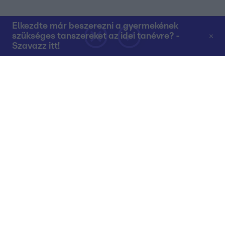
Elkezdte már beszerezni a gyermekének
szükséges tanszereket az idei tanévre? -
Szavazz itt!