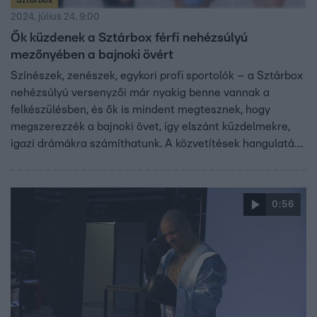
2024. július 24. 9:00
Ők küzdenek a Sztárbox férfi nehézsúlyú
mezőnyében a bajnoki övért
Színészek, zenészek, egykori profi sportolók – a Sztárbox
nehézsúlyú versenyzői már nyakig benne vannak a
felkészülésben, és ők is mindent megtesznek, hogy
megszerezzék a bajnoki övet, így elszánt küzdelmekre,
igazi drámákra számíthatunk. A közvetítések hangulatát
a már jól ismert műsorvezető hármas és a ring-speaker
emeli tovább, míg a szakkommentátori széket Kovács
Kokó István foglalja el.
0:56