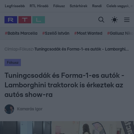
Legfrissebb
RTL Híradó
Fókusz
Sztárhírek
Randi
Celeb vagyok, me
#
Babits Marcella
#
Szellő István
#
Most Wanted
#
Gallusz Niko
Címlap
›
Fókusz
›
Tuningcsodák és Forma-1-es autók - Lamborghini traktorok is érkeztek az autós show-ra
Fókusz
Tuningcsodák és Forma-1-es autók -
Lamborghini traktorok is érkeztek az
autós show-ra
Kamarás Igor