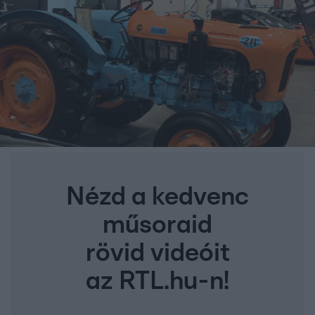
Nézd a kedvenc
műsoraid
rövid videóit
az RTL.hu-n!