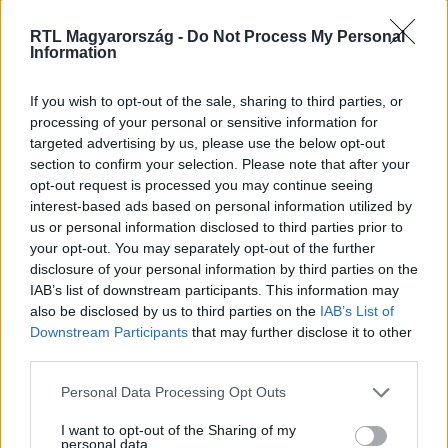
Nézd vissza a Fókusz adásait az RTL+-on!
RTL Magyarország -
Do Not Process My Personal
Information
If you wish to opt-out of the sale, sharing to third parties, or
Itt állítsd be, hogy az RTL.hu az elsők között
processing of your personal or sensitive information for
legyen a Google-találatokban!
targeted advertising by us, please use the below opt-out
section to confirm your selection. Please note that after your
opt-out request is processed you may continue seeing
interest-based ads based on personal information utilized by
us or personal information disclosed to third parties prior to
your opt-out. You may separately opt-out of the further
disclosure of your personal information by third parties on the
IAB’s list of downstream participants. This information may
also be disclosed by us to third parties on the
IAB’s List of
Downstream Participants
that may further disclose it to other
third parties.
Please note that this website/app uses one or more Google
Personal Data Processing Opt Outs
Kövess minket, és értesülj a friss hírekről a
services and may gather and store information including but
Facebookon is!
not limited to your visit or usage behaviour. You may click to
I want to opt-out of the Sharing of my
personal data.