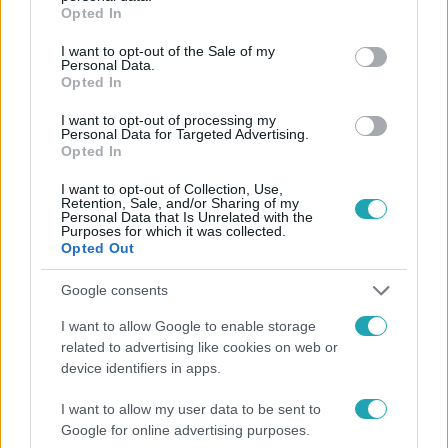
grant or deny consent to Google and its third-party tags to
Opted In
use your data for below specified purposes in below Google
Követem
consent section.
I want to opt-out of the Sale of my
Personal Data.
Opted In
I want to opt-out of processing my
Personal Data for Targeted Advertising.
Opted In
#
FÓKUSZ
#
VIDEÓ
#
ADÁSRÉSZLETEK
I want to opt-out of Collection, Use,
#
LUXUSAUTÓK
#
LUIS DA SILVA JR
#
VERSENYAUTÓK
Retention, Sale, and/or Sharing of my
Personal Data that Is Unrelated with the
#
LMEN PRALA
#
TUNING SHOW
#
MOTOR
Purposes for which it was collected.
Opted Out
Google consents
I want to allow Google to enable storage
related to advertising like cookies on web or
device identifiers in apps.
Népszerű
I want to allow my user data to be sent to
Google for online advertising purposes.