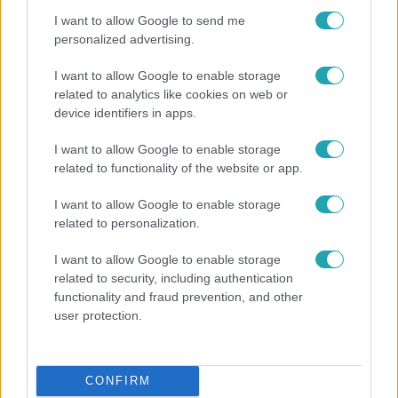
I want to allow Google to send me
personalized advertising.
I want to allow Google to enable storage
related to analytics like cookies on web or
device identifiers in apps.
I want to allow Google to enable storage
related to functionality of the website or app.
I want to allow Google to enable storage
Nagyvilág
related to personalization.
Nem Bécs lett az első: ezekben a városokban a
I want to allow Google to enable storage
legjobb élni 2026-ban
related to security, including authentication
functionality and fraud prevention, and other
user protection.
2:30
CONFIRM