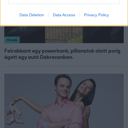
Data Deletion
Data Access
Privacy Policy
Híradó
Felrobbant egy powerbank, pillanatok alatt porig
égett egy autó Debrecenben.