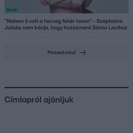
Bulvár
"Nekem ő volt a herceg fehér lovon" - Széphalmi
Juliska nem bánja, hogy hozzáment Sánta Lacihoz
Mutasd mind
Címlapról ajánljuk