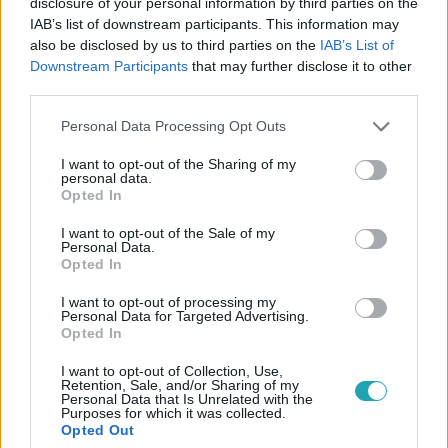
disclosure of your personal information by third parties on the
IAB’s list of downstream participants. This information may
also be disclosed by us to third parties on the
IAB’s List of
Downstream Participants
that may further disclose it to other
third parties.
Please note that this website/app uses one or more Google
Personal Data Processing Opt Outs
services and may gather and store information including but
not limited to your visit or usage behaviour. You may click to
I want to opt-out of the Sharing of my
Külföld
personal data.
grant or deny consent to Google and its third-party tags to
Opted In
2023. november 29. 17:43
use your data for below specified purposes in below Google
Egymilliárd dollárra perlik Ronaldót, amiért
consent section.
I want to opt-out of the Sale of my
Personal Data.
népszerűsítette a kriptobizniszt
Opted In
A felperesek állítják, veszteséges befektetéseik voltak,
I want to opt-out of processing my
mert hittek az Európa-bajnok portugál labdarúgónak.
Personal Data for Targeted Advertising.
Opted In
I want to opt-out of Collection, Use,
Retention, Sale, and/or Sharing of my
Personal Data that Is Unrelated with the
Purposes for which it was collected.
Opted Out