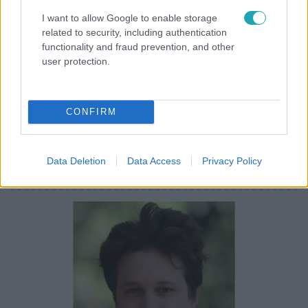
I want to allow Google to enable storage
related to security, including authentication
functionality and fraud prevention, and other
Baleset-bűnügy
user protection.
2022. április 29. 8:05
Értéktelen kriptopénzt sóztak rá egy vállalkozóra
egy budapesti szállodában
CONFIRM
A kriptovalutákkal kereskedő vállalkozót harmincmillió
forintra húzták le a stabilcoin nevű kriptovaluta
Data Deletion
Data Access
Privacy Policy
hamisítványával.