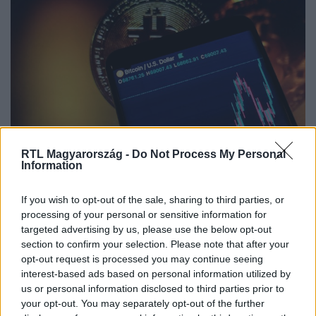
Gazdaság
RTL Magyarország -
Do Not Process My Personal
Information
2024. március 5. 18:56
Hihetetlen: a bitcoin megdöntötte 2021-es
If you wish to opt-out of the sale, sharing to third parties, or
rekordját
processing of your personal or sensitive information for
Lám, még a föntnél is volt följebb. A bitcoin jegyzése a 69
targeted advertising by us, please use the below opt-out
ezer dollár fölötti rekordmagas szintet érte el kedden.
section to confirm your selection. Please note that after your
opt-out request is processed you may continue seeing
interest-based ads based on personal information utilized by
us or personal information disclosed to third parties prior to
your opt-out. You may separately opt-out of the further