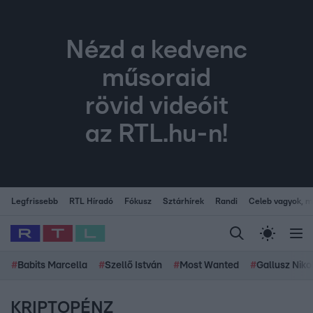
Nézd a kedvenc
műsoraid
rövid videóit
az RTL.hu-n!
Legfrissebb
RTL Híradó
Fókusz
Sztárhírek
Randi
Celeb vagyok, me
#
Babits Marcella
#
Szellő István
#
Most Wanted
#
Gallusz Niko
KRIPTOPÉNZ