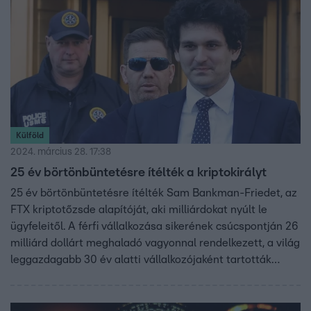
Külföld
2024. március 28. 17:38
25 év börtönbüntetésre ítélték a kriptokirályt
25 év börtönbüntetésre ítélték Sam Bankman-Friedet, az
FTX kriptotőzsde alapítóját, aki milliárdokat nyúlt le
ügyfeleitől. A férfi vállalkozása sikerének csúcspontján 26
milliárd dollárt meghaladó vagyonnal rendelkezett, a világ
leggazdagabb 30 év alatti vállalkozójaként tartották
számon.