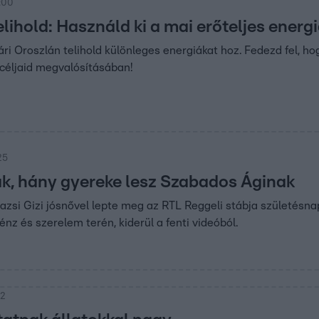
5:00
lihold: Használd ki a mai erőteljes energi
ri Oroszlán telihold különleges energiákat hoz. Fedezd fel, ho
 céljaid megvalósításában!
25
k, hány gyereke lesz Szabados Áginak
zsi Gizi jósnővel lepte meg az RTL Reggeli stábja születésn
énz és szerelem terén, kiderül a fenti videóból.
22