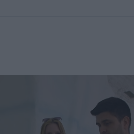
kolett
#
Időjárás
#
RTL műsor
#
Víz
#
Magyar Péter
#
Csillagjeg