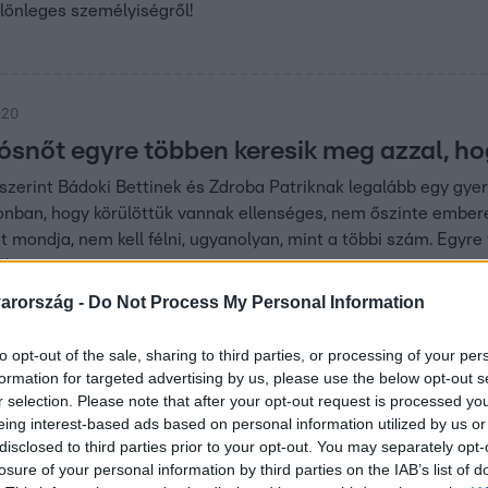
ülönleges személyiségről!
:20
jósnőt egyre többen keresik meg azzal, ho
 szerint Bádoki Bettinek és Zdroba Patriknak legalább egy gyer
nban, hogy körülöttük vannak ellenséges, nem őszinte emberek
t mondja, nem kell félni, ugyanolyan, mint a többi szám. Egyre 
őket.
arország -
Do Not Process My Personal Information
:00
to opt-out of the sale, sharing to third parties, or processing of your per
 bevállalja: megjósolja az
formation for targeted advertising by us, please use the below opt-out s
ési választás eredményét
r selection. Please note that after your opt-out request is processed y
eing interest-based ads based on personal information utilized by us or
gos turnéra indul, és Pécsen a választások napján
disclosed to third parties prior to your opt-out. You may separately opt-
redményt.
losure of your personal information by third parties on the IAB’s list of