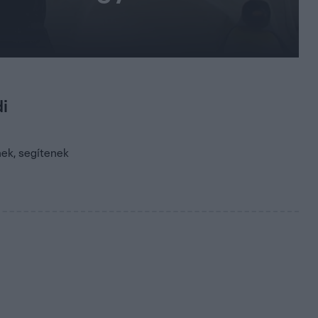
di
nek, segítenek