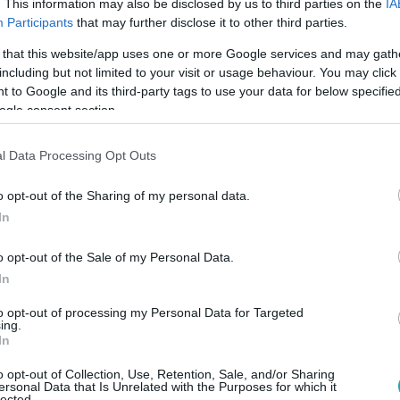
. This information may also be disclosed by us to third parties on the
IA
Participants
that may further disclose it to other third parties.
 that this website/app uses one or more Google services and may gath
 14:27
including but not limited to your visit or usage behaviour. You may click 
jósolt 2026-ra: politikai fordulat és újrak
 to Google and its third-party tags to use your data for below specifi
ogle consent section.
már előre pillantott a Reggeli stúdiójában, és 2026-ra izgalma
ésről, teremtésekről és fordulatokról szól majd, de a kártyák s
l Data Processing Opt Outs
sszúság. A politikai változások mellett egy nő is érkezhet, ak
élyre szabott jóslatot kapott, ám Ábel Anita jövőjét Gizi cs
o opt-out of the Sharing of my personal data.
ik.
In
o opt-out of the Sale of my Personal Data.
. 3:30
In
het Kamarás Norbi párja az Exek csatájána
to opt-out of processing my Personal Data for Targeted
ing.
an Kamarás Norbinak különös párt jósolt a javasasszony, Fen
In
 tejfakasztóra készülhetnek.
o opt-out of Collection, Use, Retention, Sale, and/or Sharing
ersonal Data that Is Unrelated with the Purposes for which it
lected.