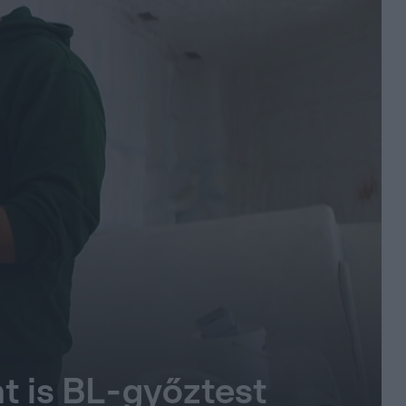
nt is BL-győztest