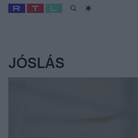
#
Babits Marcella
#
Szellő István
#
Most Wanted
#
Gallusz Ni
JÓSLÁS