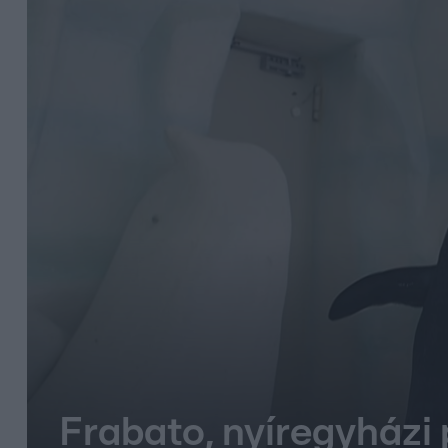
Frabato, nyíregyházi 