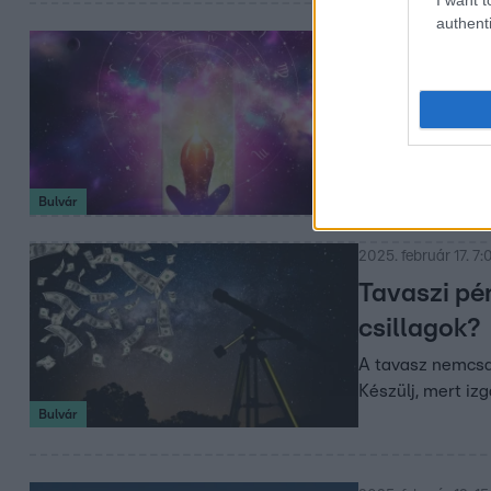
authenti
2025. február 20. 14
Halak horos
A Halak csillagje
és tudd meg, mel
Bulvár
2025. február 17. 7:
Tavaszi pé
csillagok?
A tavasz nemcsak
Készülj, mert iz
Bulvár