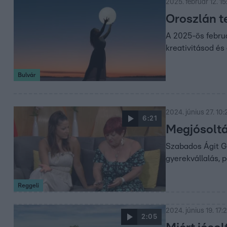
2025. február 12. 1
Oroszlán te
A 2025-ös februá
kreativitásod és
Bulvár
2024. június 27. 10:
6:21
Megjósoltá
Szabados Ágit Ga
gyerekvállalás, p
Reggeli
2024. június 19. 17:
2:05