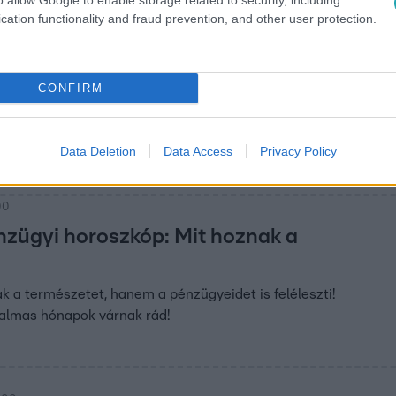
cation functionality and fraud prevention, and other user protection.
:15
zkóp: Fedezd fel a csillagjegy titkait!
CONFIRM
gyét az érzelmek, intuíció és empátia jellemzi. Fedezd fel a tit
y jegyek illenek hozzájuk!
Data Deletion
Data Access
Privacy Policy
00
nzügyi horoszkóp: Mit hoznak a
 a természetet, hanem a pénzügyeidet is feléleszti!
galmas hónapok várnak rád!