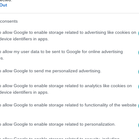
Out
4
consents
úniusra: 3 életterület, ahol nagy fordulat
o allow Google to enable storage related to advertising like cookies on
 egészség – nézd meg, mit üzennek a csillagok júniusra a csi
evice identifiers in apps.
ló havi horoszkóp minden jegynek.
o allow my user data to be sent to Google for online advertising
s.
to allow Google to send me personalized advertising.
00
o allow Google to enable storage related to analytics like cookies on
evice identifiers in apps.
t szeretnek a Bikák csillagjegyűek közelé
o allow Google to enable storage related to functionality of the website
t érdemes egy Bika csillagjegyű embert az életedben tudni – 
ívből jövő törődés vár rád!
o allow Google to enable storage related to personalization.
o allow Google to enable storage related to security, including