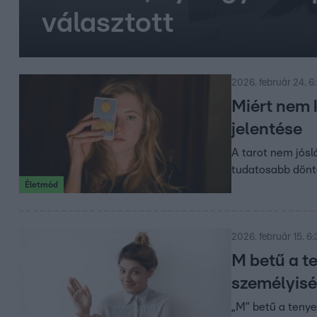
választott
2026. február 24. 6
Miért nem k
jelentése
A tarot nem jósl
tudatosabb dönt
Életmód
2026. február 15. 6
M betű a te
személyisé
„M” betű a tenye