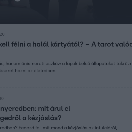
:20
ell félni a halál kártyától? – A tarot való
ás, hanem önismereti eszköz: a lapok belső állapotokat tükröz
éseket hozni az életedben.
:30
nyeredben: mit árul el
gedről a kézjóslás?
redben? Fedezd fel, mit mond a kézjóslás az intuícióról,