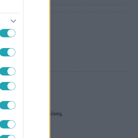
 jöhet
llagjegyed
ben lenni az
sok más egyéb mellett hűség,