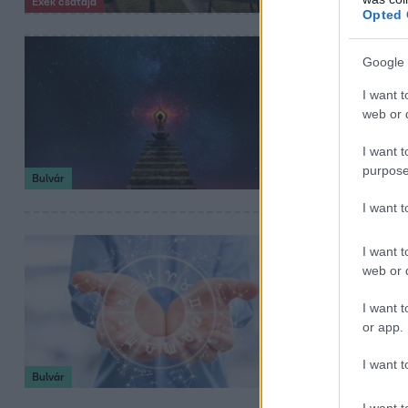
Exek csatája
Opted 
2025. június 12. 4:5
Google 
Horoszkóp j
I want t
Szerelem, munka,
web or d
alapján! Inspirá
I want t
purpose
Bulvár
I want 
2025. április 25. 5:
I want t
web or d
Tudod, miér
emberek?
I want t
or app.
Fedezd fel, miér
kreativitás és sz
I want t
Bulvár
I want t