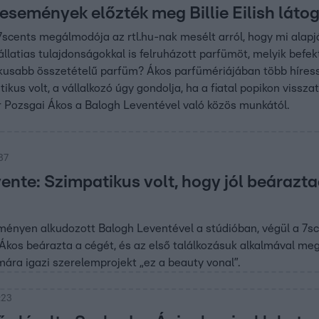
 események előzték meg Billie Eilish lát
7scents megálmodója az rtl.hu-nak mesélt arról, hogy mi alapjá
llatias tulajdonságokkal is felruházott parfümöt, melyik befekt
kusabb összetételű parfüm? Ákos parfümériájában több híresség 
ikus volt, a vállalkozó úgy gondolja, ha a fiatal popikon vissza
vár Pozsgai Ákos a Balogh Leventével való közös munkától.
37
ente: Szimpatikus volt, hogy jól beárazt
ényen alkudozott Balogh Leventével a stúdióban, végül a 7sce
Ákos beárazta a cégét, és az első találkozásuk alkalmával meg 
ára igazi szerelemprojekt „ez a beauty vonal”.
:23