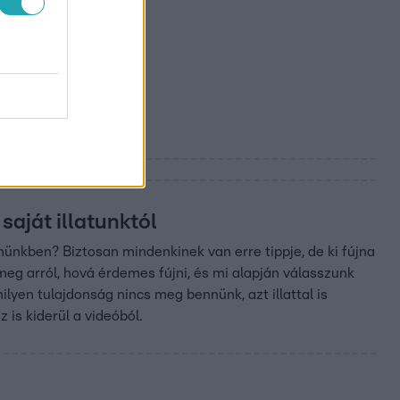
saját illatunktól
münkben? Biztosan mindenkinek van erre tippje, de ki fújna
eg arról, hová érdemes fújni, és mi alapján válasszunk
amilyen tulajdonság nincs meg bennünk, azt illattal is
z is kiderül a videóból.