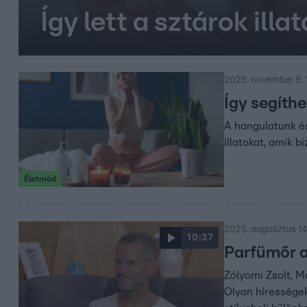
Így lett a sztárok illa
2025. november 9. 
Így segíthe
A hangulatunk é
illatokat, amik b
Életmód
2025. augusztus 14
10:37
Parfümőr a 
Zólyomi Zsolt, 
Olyan hírességek