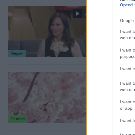
Opted 
2024. május 14. 9:3
7:34
Mit tegyün
Google 
Mi a különbség 
I want t
erről kérdeztük 
web or d
I want t
Reggeli
purpose
I want 
2024. április 6. 13:0
I want t
5 növény, a
web or d
Tavasszal vétek 
I want t
Mutatjuk, melyek
or app.
Életmód
I want t
I want t