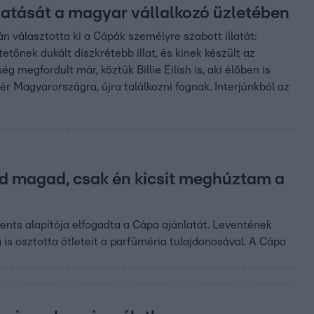
ogatását a magyar vállalkozó üzletében
n választotta ki a Cápák személyre szabott illatát:
etőnek dukált diszkrétebb illat, és kinek készült az
megfordult már, köztük Billie Eilish is, aki élőben is
tér Magyarországra, újra találkozni fognak. Interjúnkból az
ad magad, csak én kicsit meghúztam a
nts alapítója elfogadta a Cápa ajánlatát. Leventének
is osztotta ötleteit a parfüméria tulajdonosával. A Cápa