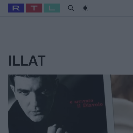
#
Babits Marcella
#
Szellő István
#
Most Wanted
#
Gallusz Ni
ILLAT