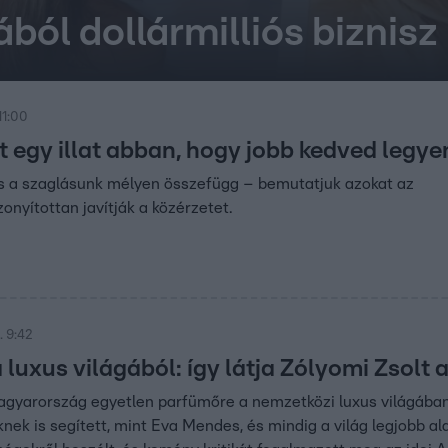
tából dollármilliós biznisz
11:00
t egy illat abban, hogy jobb kedved legye
s a szaglásunk mélyen összefügg – bemutatjuk azokat az
izonyítottan javítják a közérzetet.
. 9:42
luxus világából: így látja Zólyomi Zsolt a
Magyarország egyetlen parfümőre a nemzetközi luxus világában
nek is segített, mint Eva Mendes, és mindig a világ legjobb ala