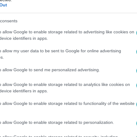
Out
1
k a kellemetlen izzadságszag ellen? (x)
consents
a dezodor és az izzadásgátló között? Hogyan tudjuk megakadá
o allow Google to enable storage related to advertising like cookies on
Dr. Kriston Renátát a Reggeliben.
evice identifiers in apps.
o allow my user data to be sent to Google for online advertising
s.
to allow Google to send me personalized advertising.
1
o allow Google to enable storage related to analytics like cookies on
minek az illata áprilisban megédesíti a l
evice identifiers in apps.
nem beleszippantani a levegőbe, a szürke, szmogos idő után a fr
o allow Google to enable storage related to functionality of the website
 azok a növények, amelyeknek az illatorgiát köszönhetjük.
o allow Google to enable storage related to personalization.
o allow Google to enable storage related to security, including