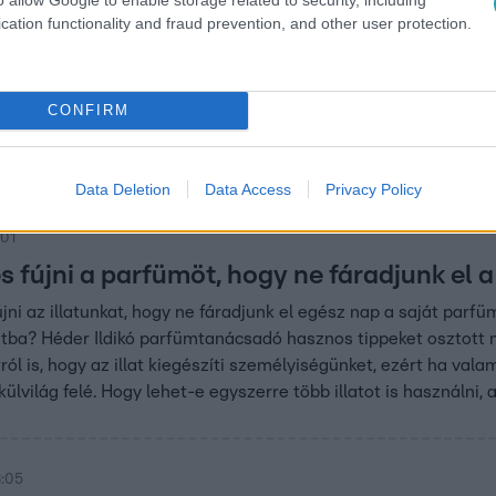
cation functionality and fraud prevention, and other user protection.
3:58
ok szerint izzadság-, vizelet-,
cskeszagúak a tinik
CONFIRM
íthet olyan dezodorok kifejlesztésében, amelyek
 kellemetlen testszagokat.
Data Deletion
Data Access
Privacy Policy
:01
 fújni a parfümöt, hogy ne fáradjunk el a 
ni az illatunkat, hogy ne fáradjunk el egész nap a saját parfü
atba? Héder Ildikó parfümtanácsadó hasznos tippeket osztott m
arról is, hogy az illat kiegészíti személyiségünket, ezért ha val
külvilág felé. Hogy lehet-e egyszerre több illatot is használni, a
6:05