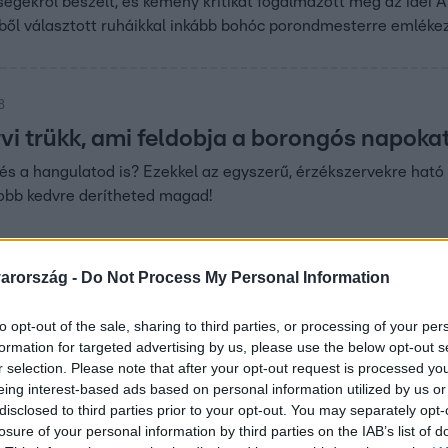
bségekről beszélt, és kemény kritikát fogalmazott meg az idei 
ől választott ruháikkal inkább bohóc porondmesterre emlékez
8
vi trükk, ami feldobja a borongós napoka
és a hangulatod is? Ezekkel az egyszerű, érzékszervekre ható 
 jobb kedvre derítheted magad!
arország -
Do Not Process My Personal Information
:36
to opt-out of the sale, sharing to third parties, or processing of your per
ldogság illata? – Héder Ildikó válaszol
formation for targeted advertising by us, please use the below opt-out s
ak a hangulatunkat befolyásolják, hanem képesek vidámságot 
r selection. Please note that after your opt-out request is processed y
eing interest-based ads based on personal information utilized by us or
szerint az édes, játékos illatjegyek, mint a vanília, mandula 
disclosed to third parties prior to your opt-out. You may separately opt-
rém illatokkal találkozhatunk még a parfümériákban, és hogyan 
losure of your personal information by third parties on the IAB’s list of
ét!