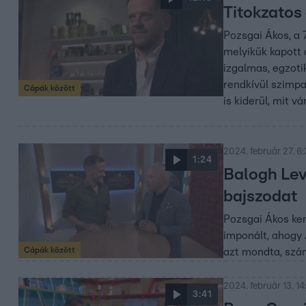
Titokzatos
Pozsgai Ákos, a 
melyikük kapott á
izgalmas, egzoti
rendkívül szimpat
Cápák között
is kiderül, mit 
2024. február 27. 6:
1:24
Balogh Lev
bajszodat
Pozsgai Ákos kem
imponált, ahogy 
Cápák között
azt mondta, szám
2024. február 13. 14
3:41