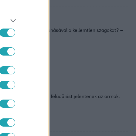
lyozni a meleg berobbanásával a kellemtlen szagokat? –
evegőt
iss, édes illatok igazi felüdülést jelentenek az orrnak.