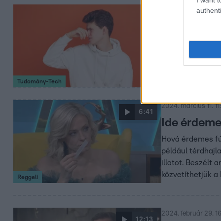
authenti
2024. március 24. 1
Német tudós
sajt- és ke
A felfedezés seg
elfedik ezeket a
Tudomány-Tech
2024. március 11. 11
6:41
Ide érdemes
Hová érdemes fúj
például térdhajl
illatot. Beszélt 
közvetíthetjük a 
Reggeli
2024. február 29. 1
12:13