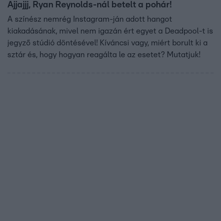
Ajjajjj, Ryan Reynolds-nál betelt a pohár!
A színész nemrég Instagram-ján adott hangot
kiakadásának, mivel nem igazán ért egyet a Deadpool-t is
jegyző stúdió döntésével! Kíváncsi vagy, miért borult ki a
sztár és, hogy hogyan reagálta le az esetet? Mutatjuk!