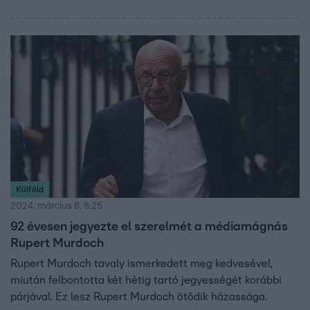
Külföld
2024. március 8. 8:25
92 évesen jegyezte el szerelmét a médiamágnás
Rupert Murdoch
Rupert Murdoch tavaly ismerkedett meg kedvesével,
miután felbontotta két hétig tartó jegyességét korábbi
párjával. Ez lesz Rupert Murdoch ötödik házassága.