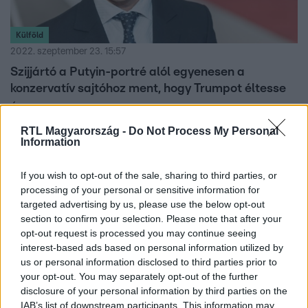
Külföld
2022. szeptember 23. 15:57
Szijjártó a Putyin-portré alól egyenesen a
konzervatív sajtóhoz ment, hogy Trumpot éltesse
Érdekesen alakul a külügyminiszter New York-i
látogatása.
RTL Magyarország -
Do Not Process My Personal
Information
If you wish to opt-out of the sale, sharing to third parties, or
processing of your personal or sensitive information for
targeted advertising by us, please use the below opt-out
section to confirm your selection. Please note that after your
opt-out request is processed you may continue seeing
interest-based ads based on personal information utilized by
us or personal information disclosed to third parties prior to
your opt-out. You may separately opt-out of the further
disclosure of your personal information by third parties on the
IAB’s list of downstream participants. This information may