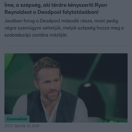
Íme, a szépség, aki térdre kényszeríti Ryan
Reynoldsot a Deadpool folytatásában!
Javában forog a Deadpool második része, most pedig
végre szemügyre vehetjük, melyik szépség hozza meg a
szabadszájú zsoldos mázliját.
CinemaKlub
2017. április 13. 9:41