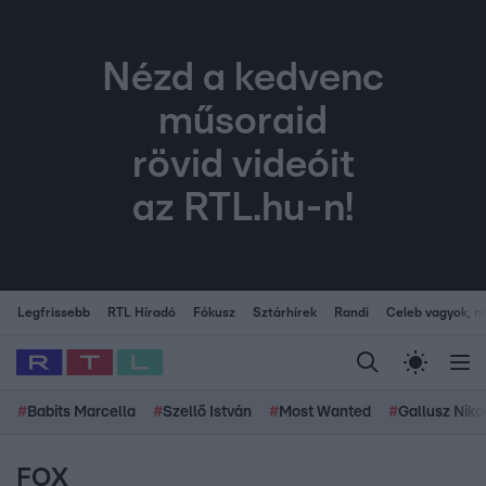
Nézd a kedvenc
műsoraid
rövid videóit
az RTL.hu-n!
Legfrissebb
RTL Híradó
Fókusz
Sztárhírek
Randi
Celeb vagyok, me
#
Babits Marcella
#
Szellő István
#
Most Wanted
#
Gallusz Niko
FOX