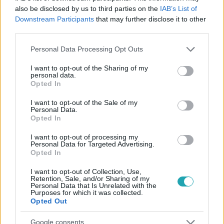
also be disclosed by us to third parties on the
IAB’s List of
Külföld
Downstream Participants
that may further disclose it to other
2022. március 11. 5:41
third parties.
Donald Trump többszöri kérésre sem volt hajlandó
Please note that this website/app uses one or more Google
kritizálni Putyint
Personal Data Processing Opt Outs
services and may gather and store information including but
Pedig a konzervatív tévés minden lehetőséget megadott
not limited to your visit or usage behaviour. You may click to
I want to opt-out of the Sharing of my
personal data.
neki erre. A volt elnök a háború elején „zseniálisnak”
grant or deny consent to Google and its third-party tags to
Opted In
nevezte az orosz elnököt.
use your data for below specified purposes in below Google
consent section.
I want to opt-out of the Sale of my
Personal Data.
Opted In
I want to opt-out of processing my
Personal Data for Targeted Advertising.
Opted In
I want to opt-out of Collection, Use,
Retention, Sale, and/or Sharing of my
Personal Data that Is Unrelated with the
Purposes for which it was collected.
Opted Out
Google consents