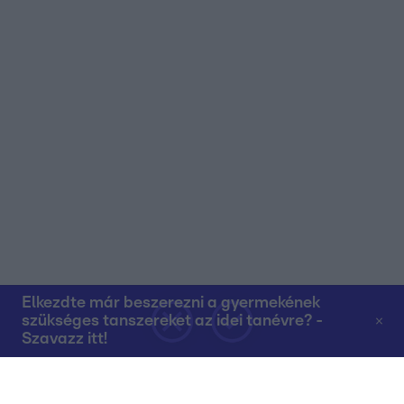
Elkezdte már beszerezni a gyermekének
szükséges tanszereket az idei tanévre? -
Szavazz itt!