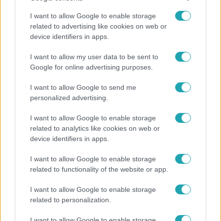
Külföld
2022. január 25. 19:43
I want to allow Google to enable storage
related to advertising like cookies on web or
Joe Biden bocsánatot kért a Fox újságírójától, akit
device identifiers in apps.
lehülyézett
Bekapcsolva maradt a mikrofon, amikor az elnök
I want to allow my user data to be sent to
megjegyzést tett a Fox News tudósítójáról.
Google for online advertising purposes.
I want to allow Google to send me
personalized advertising.
I want to allow Google to enable storage
related to analytics like cookies on web or
device identifiers in apps.
I want to allow Google to enable storage
related to functionality of the website or app.
I want to allow Google to enable storage
related to personalization.
CinemaKlub
2018. augusztus 3. 12:20
I want to allow Google to enable storage