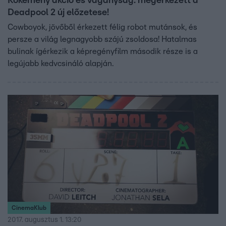
Kőkemény akció és vagányság: megérkezett a
Deadpool 2 új előzetese!
Cowboyok, jövőből érkezett félig robot mutánsok, és
persze a világ legnagyobb szájú zsoldosa! Hatalmas
bulinak ígérkezik a képregényfilm második része is a
legújabb kedvcsináló alapján.
CinemaKlub
2017. augusztus 1. 13:20