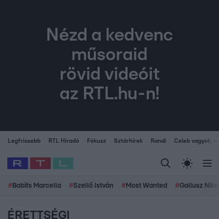
Nézd a kedvenc
műsoraid
rövid videóit
az RTL.hu-n!
Legfrissebb
RTL Híradó
Fókusz
Sztárhírek
Randi
Celeb vagyok, me
#
Babits Marcella
#
Szellő István
#
Most Wanted
#
Gallusz Niko
ÉRETTSÉGI