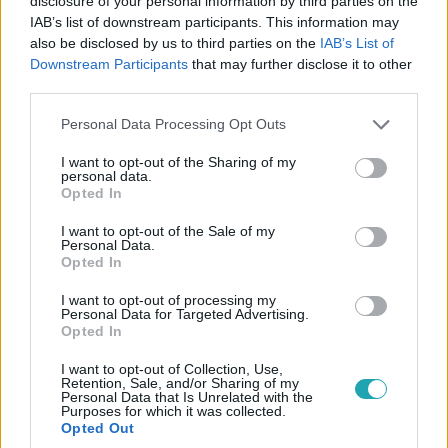
disclosure of your personal information by third parties on the
IAB’s list of downstream participants. This information may
Belföld
also be disclosed by us to third parties on the
IAB’s List of
2026. május 4. 11:30
Downstream Participants
that may further disclose it to other
Elstartolt az érettségi hét – Ezek a legfontosabb
third parties.
dátumok 2026-ban
Please note that this website/app uses one or more Google
Personal Data Processing Opt Outs
Elindult az érettségi 2026: mutatjuk a legfontosabb
services and may gather and store information including but
dátumokat, az írásbeli és szóbeli vizsgák időpontjait,
not limited to your visit or usage behaviour. You may click to
I want to opt-out of the Sharing of my
personal data.
amikre minden diáknak figyelnie kell.
grant or deny consent to Google and its third-party tags to
Opted In
use your data for below specified purposes in below Google
consent section.
I want to opt-out of the Sale of my
Personal Data.
Opted In
5:52
I want to opt-out of processing my
Personal Data for Targeted Advertising.
Opted In
I want to opt-out of Collection, Use,
Retention, Sale, and/or Sharing of my
Personal Data that Is Unrelated with the
Purposes for which it was collected.
Opted Out