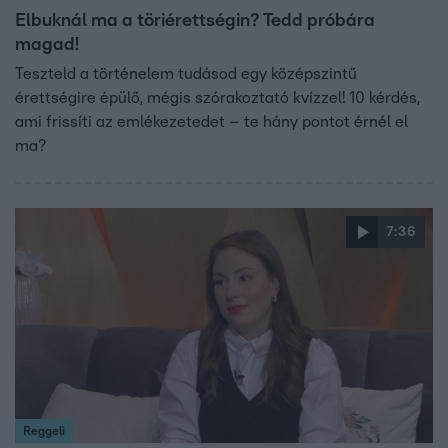
Elbuknál ma a töriérettségin? Tedd próbára
magad!
Teszteld a történelem tudásod egy középszintű
érettségire épülő, mégis szórakoztató kvízzel! 10 kérdés,
ami frissíti az emlékezetedet – te hány pontot érnél el
ma?
7:36
Reggeli