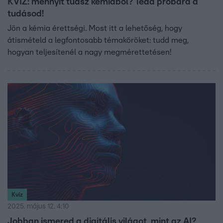
KVÍZ: mennyit tudsz kémiából? Tedd próbára a
tudásod!
Jön a kémia érettségi. Most itt a lehetőség, hogy
átismételd a legfontosabb témaköröket: tudd meg,
hogyan teljesítenél a nagy megmérettetésen!
Kvíz
2025. május 12. 4:10
Jobban ismered a digitális világot, mint az AI?