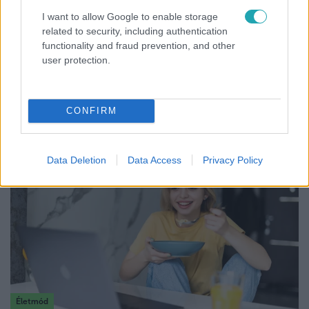
2026. május 3. 17:05
I want to allow Google to enable storage
related to security, including authentication
Hétfőn kezdődik az érettségi – itt vannak az utolsó
functionality and fraud prevention, and other
jótanácsok
user protection.
Több mint 78 ezer diák elsőként magyar nyelv és
irodalomból ad számot a tudásáról. Van, aki az utolsó nap
ismételt, más inkább pihent a vizsga előtt.
CONFIRM
Data Deletion
Data Access
Privacy Policy
Életmód