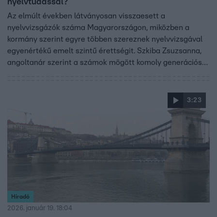
nyelvtudással?
Az elmúlt években látványosan visszaesett a
nyelvvizsgázók száma Magyarországon, miközben a
kormány szerint egyre többen szereznek nyelvvizsgával
egyenértékű emelt szintű érettségit. Szkiba Zsuzsanna,
angoltanár szerint a számok mögött komoly generációs
különbségek húzódnak meg. A tizenévesek természetes
közegként használják az angolt, míg a 30–40 éves
korosztálynál gyakran megmarad a lexikális tudás, de a
3:23
beszédkészség hiányzik. A kérdés nem az, van-e papír,
hanem az, hogy valóban használható-e a nyelvtudás a
mindennapokban.
Híradó
2026. január 19. 18:04