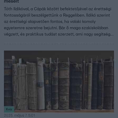
mesélt
Tóth Ildikóval, a Cápák között befektetőjével az érettségi
fontosságáról beszélgettünk a Reggeliben. Ildikó szerint
az érettségi alapvetően fontos, ha valaki komoly
egyetemre szeretne bejutni. Bár ő maga szakiskolában
végzett, és praktikus tudást szerzett, ami nagy segítség
volt a főiskolai felvételinél, úgy véli, hogy az életrevalóság
és a tudás egyaránt kulcsszerepet kell, hogy kapjon az
életben.
Kvíz
2025. május 7. 5:01