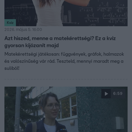
Kvíz
2026. május 5. 16:00
Azt hiszed, menne a matekérettségi? Ez a kvíz
gyorsan kijózanít majd
Matekérettségi játékosan: függvények, gráfok, halmazok
és valószínűség vár rád. Teszteld, mennyi maradt meg a
suliból!
6:59