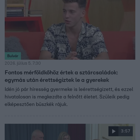
Bulvár
2026. július 5. 7:30
Fontos mérföldkőhöz értek a sztárcsaládok:
egymás után érettségiztek le a gyerekek
Idén jó pár híresség gyermeke is leérettségizett, és ezzel
hivatalosan is megkezdte a felnőtt életet. Szüleik pedig
elképesztően büszkék rájuk.
3:57