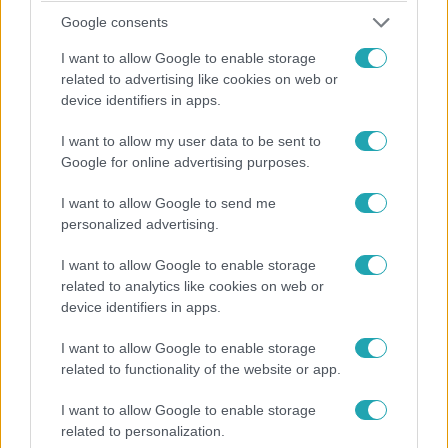
Reggeli
Google consents
2026. május 4. 10:30
I want to allow Google to enable storage
Érettségi stressz: nem csak vizsgadrukk, komoly
related to advertising like cookies on web or
lelki teher a diákoknak
device identifiers in apps.
Elkezdődtek az érettségik, sok diák komoly szorongással
I want to allow my user data to be sent to
küzd. Szakértő mondja el, mi segíthet valóban ebben a
Google for online advertising purposes.
feszültséggel teli időszakban.
I want to allow Google to send me
personalized advertising.
2:44
I want to allow Google to enable storage
related to analytics like cookies on web or
device identifiers in apps.
I want to allow Google to enable storage
related to functionality of the website or app.
I want to allow Google to enable storage
related to personalization.
Híradó