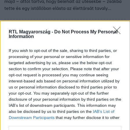
majd – attól tartva, hogy belehalt az ütésekbe – zsákba
tette és egy istállóban elásta az élettársát tavaly
márciusban. A nő még élt, amikor eltemette a férfi,
halálát fulladás okozta.
RTL Magyarország -
Do Not Process My Personal
Information
If you wish to opt-out of the sale, sharing to third parties, or
processing of your personal or sensitive information for
targeted advertising by us, please use the below opt-out
section to confirm your selection. Please note that after your
opt-out request is processed you may continue seeing
interest-based ads based on personal information utilized by
us or personal information disclosed to third parties prior to
Baleset-bűnügy
your opt-out. You may separately opt-out of the further
2023. augusztus 18. 5:52
disclosure of your personal information by third parties on the
IAB’s list of downstream participants. This information may
Tizenegy napig próbált kiszabadulni a koporsóból
also be disclosed by us to third parties on the
IAB’s List of
az élve eltemetett nő
Downstream Participants
that may further disclose it to other
A temető közelében élő emberek 11 nappal a brazil nő
third parties.
végső nyugalomra helyezése után riasztották a családját,