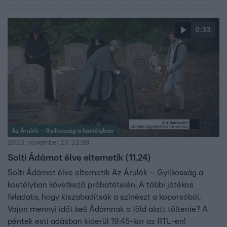
0:33
Az Árulók – Gyilkosság a kastélyban
2023. november 23. 22:59
Solti Ádámot élve eltemetik (11.24)
Solti Ádámot élve eltemetik Az Árulók – Gyilkosság a
kastélyban következő próbatételén. A többi játékos
feladata, hogy kiszabadítsák a színészt a koporsóból.
Vajon mennyi időt kell Ádámnak a föld alatt töltenie? A
péntek esti adásban kiderül 19:45-kor az RTL-en!