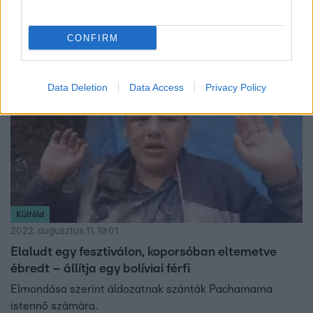
rendőrök kiértek, a férfi már elhurcolta az erdőbe.
CONFIRM
Data Deletion
Data Access
Privacy Policy
Külföld
2022. augusztus 11. 19:01
Elaludt egy fesztiválon, koporsóban eltemetve
ébredt – állítja egy bolíviai férfi
Elmondása szerint áldozatnak szánták Pachamama
istennő számára.