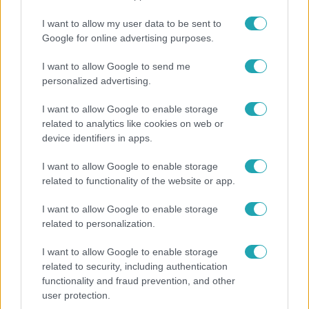
hogy nem pont arra gondol, amit a srác tesz, miután
kiadja a fotósnövendékek következő feladatát. Ki vagy te?
I want to allow my user data to be sent to
– elérhető az RTL+ streamingfelületén!
Google for online advertising purposes.
I want to allow Google to send me
personalized advertising.
I want to allow Google to enable storage
related to analytics like cookies on web or
device identifiers in apps.
I want to allow Google to enable storage
related to functionality of the website or app.
I want to allow Google to enable storage
related to personalization.
Külföld
2022. október 22. 7:45
I want to allow Google to enable storage
related to security, including authentication
Megmenekült az amerikai nő, akit élve eltemetett
functionality and fraud prevention, and other
a férje
user protection.
Először az okosórájával kért segítséget, de mire a