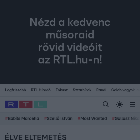
Nézd a kedvenc
műsoraid
rövid videóit
az RTL.hu-n!
Legfrissebb
RTL Híradó
Fókusz
Sztárhírek
Randi
Celeb vagyok, me
#
Babits Marcella
#
Szellő István
#
Most Wanted
#
Gallusz Niko
ÉLVE ELTEMETÉS