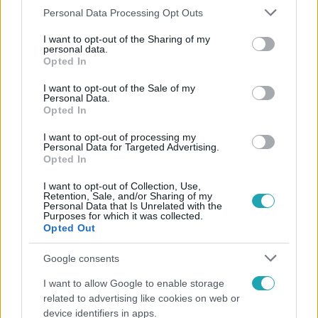
Please note that this website/app uses one or more Google
Personal Data Processing Opt Outs
miután sikolyokat hallottak a sír belsejiből. A 37 éves nő
services and may gather and store information including but
koporsójában vért találtak, amikor a holttestét kiemelték
not limited to your visit or usage behaviour. You may click to
I want to opt-out of the Sharing of my
personal data.
a koporsóból, a teste még meleg volt.
grant or deny consent to Google and its third-party tags to
Opted In
use your data for below specified purposes in below Google
consent section.
I want to opt-out of the Sale of my
Personal Data.
0:39
Opted In
I want to opt-out of processing my
Personal Data for Targeted Advertising.
Opted In
I want to opt-out of Collection, Use,
Retention, Sale, and/or Sharing of my
Personal Data that Is Unrelated with the
Purposes for which it was collected.
Opted Out
Ki vagy te
Google consents
2023. január 4. 13:34
I want to allow Google to enable storage
Kolos élve eltemeti Vöröst? – a 7. epizódban
related to advertising like cookies on web or
A halál ad értelmet az életünknek – vallja Brian, aki lehet,
device identifiers in apps.