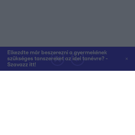
Elkezdte már beszerezni a gyermekének
szükséges tanszereket az idei tanévre? -
Szavazz itt!