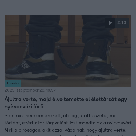
2:10
Híradó
2023. szeptember 28. 16:57
Ájultra verte, majd élve temette el élettársát egy
nyírvasvári férfi
Semmire sem emlékezett, utólag jutott eszébe, mi
történt, ezért akar tárgyalást. Ezt mondta az a nyírvasvári
férfi a bíróságon, akit azzal vádolnak, hogy ájultra verte,