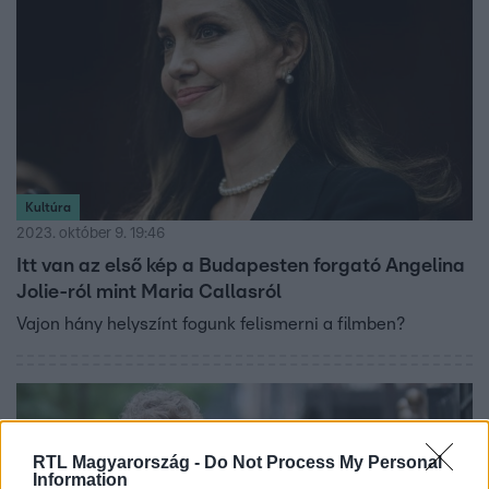
dalaiért.
Kultúra
2023. október 9. 19:46
Itt van az első kép a Budapesten forgató Angelina
Jolie-ról mint Maria Callasról
Vajon hány helyszínt fogunk felismerni a filmben?
RTL Magyarország -
Do Not Process My Personal
Information