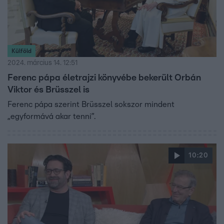
Külföld
2024. március 14. 12:51
Ferenc pápa életrajzi könyvébe bekerült Orbán
Viktor és Brüsszel is
Ferenc pápa szerint Brüsszel sokszor mindent
„egyformává akar tenni”.
10:20