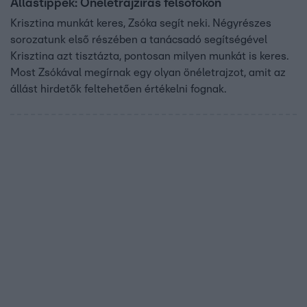
Állástippek: Önéletrajzírás felsőfokon
Krisztina munkát keres, Zsóka segít neki. Négyrészes
sorozatunk első részében a tanácsadó segítségével
Krisztina azt tisztázta, pontosan milyen munkát is keres.
Most Zsókával megírnak egy olyan önéletrajzot, amit az
állást hirdetők feltehetően értékelni fognak.