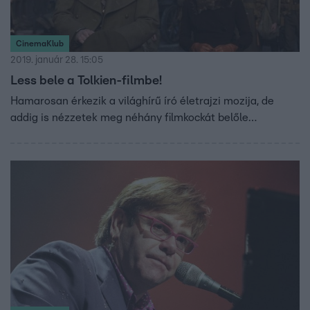
CinemaKlub
2019. január 28. 15:05
Less bele a Tolkien-filmbe!
Hamarosan érkezik a világhírű író életrajzi mozija, de
addig is nézzetek meg néhány filmkockát belőle…