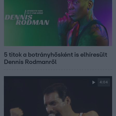
5 titok a botrányhősként is elhíresült
Dennis Rodmanről
4:04