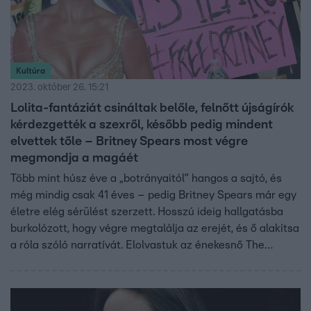
Kultúra
2023. október 26. 15:21
Lolita-fantáziát csináltak belőle, felnőtt újságírók
kérdezgették a szexről, később pedig mindent
elvettek tőle – Britney Spears most végre
megmondja a magáét
Több mint húsz éve a „botrányaitól” hangos a sajtó, és
még mindig csak 41 éves – pedig Britney Spears már egy
életre elég sérülést szerzett. Hosszú ideig hallgatásba
burkolózott, hogy végre megtalálja az erejét, és ő alakítsa
a róla szóló narratívát. Elolvastuk az énekesnő The
Woman in Me című memoárját, amely nehéz, de baráti
hangnemben mesélő, inspiráló olvasmány. Akkor is
érdekes lehet, ha valaki nem különösen rajong érte és a