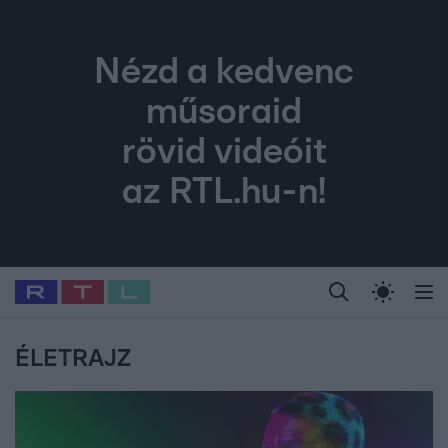
Nézd a kedvenc
műsoraid
rövid videóit
az RTL.hu-n!
Legfrissebb
RTL Híradó
Fókusz
Sztárhírek
Randi
Celeb vagyok, me
#
Babits Marcella
#
Szellő István
#
Most Wanted
#
Gallusz Niko
ÉLETRAJZ