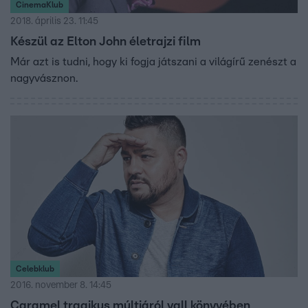
CinemaKlub
2018. április 23. 11:45
Készül az Elton John életrajzi film
Már azt is tudni, hogy ki fogja játszani a világírű zenészt a
nagyvásznon.
Celebklub
2016. november 8. 14:45
Caramel tragikus múltjáról vall könyvében