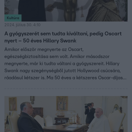
Kultúra
2024. július 30. 4:10
A gyógyszerét sem tudta kiváltani, pedig Oscart
nyert – 50 éves Hillary Swank
Amikor először megnyerte az Oscart,
egészségbiztosítása sem volt. Amikor másodszor
megnyerte, már ki tudta váltani a gyógyszereit. Hillary
Swank nagy szegénységből jutott Hollywood csúcsára,
ráadásul kétszer is. Ma 50 éves a kétszeres Oscar-díjas
színésznő. Egy lány a lakóparkból, akinek volt egy álma.