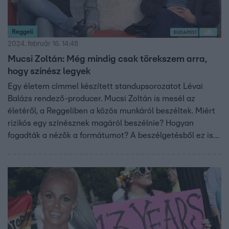
Reggeli
2024. február 16. 14:48
Mucsi Zoltán: Még mindig csak törekszem arra,
hogy színész legyek
Egy életem címmel készített standupsorozatot Lévai
Balázs rendező-producer. Mucsi Zoltán is mesél az
életéről, a Reggeliben a közös munkáról beszéltek. Miért
rizikós egy színésznek magáról beszélnie? Hogyan
fogadták a nézők a formátumot? A beszélgetésből ez is
kiderül, ahogy az is, hogy miért gondolja Mucsi Zoltán úgy,
hogy ő még mindig csak törekszik arra, hogy színész
legyen.