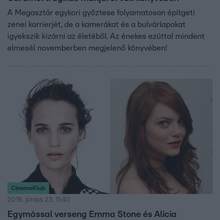
A Megasztár egykori győztese folyamatosan építgeti
zenei karrierjét, de a kamerákat és a bulvárlapokat
igyekszik kizárni az életéből. Az énekes ezúttal mindent
elmesél novemberben megjelenő könyvében!
CinemaKlub
2016. június 23. 11:40
Egymással verseng Emma Stone és Alicia