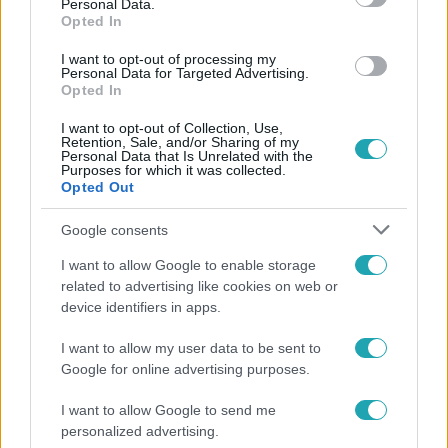
Personal Data.
Opted In
I want to opt-out of processing my
Personal Data for Targeted Advertising.
Opted In
Kultúra
2023. augusztus 14. 7:43
I want to opt-out of Collection, Use,
Retention, Sale, and/or Sharing of my
Sinead O'Connor életrajzi filmre készült a halála
Personal Data that Is Unrelated with the
Purposes for which it was collected.
előtt, ezekkel a sztárokkal forgatta volna
Opted Out
A film az énekesnő Rememberings című önéletrajzát
dolgozta volna fel. Demi Moore is szerepet kapott volna.
Google consents
I want to allow Google to enable storage
related to advertising like cookies on web or
device identifiers in apps.
I want to allow my user data to be sent to
Google for online advertising purposes.
I want to allow Google to send me
personalized advertising.