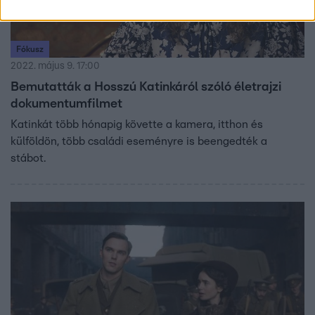
Fókusz
2022. május 9. 17:00
Bemutatták a Hosszú Katinkáról szóló életrajzi
dokumentumfilmet
Katinkát több hónapig követte a kamera, itthon és
külföldön, több családi eseményre is beengedték a
stábot.