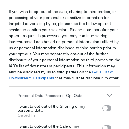
If you wish to opt-out of the sale, sharing to third parties, or
processing of your personal or sensitive information for
targeted advertising by us, please use the below opt-out
section to confirm your selection. Please note that after your
opt-out request is processed you may continue seeing
Kultúra
interest-based ads based on personal information utilized by
2023. augusztus 16. 5:25
us or personal information disclosed to third parties prior to
Többen kifogásolták, hogy Bradley Cooper műorral
your opt-out. You may separately opt-out of the further
játssza a zsidó származású Leonard Bernsteint
disclosure of your personal information by third parties on the
IAB’s list of downstream participants. This information may
Van, aki szerint ezzel egy közismert sztereotípiára játszik
also be disclosed by us to third parties on the
IAB’s List of
rá.
Downstream Participants
that may further disclose it to other
third parties.
Please note that this website/app uses one or more Google
Personal Data Processing Opt Outs
services and may gather and store information including but
not limited to your visit or usage behaviour. You may click to
I want to opt-out of the Sharing of my
personal data.
grant or deny consent to Google and its third-party tags to
Opted In
use your data for below specified purposes in below Google
consent section.
I want to opt-out of the Sale of my