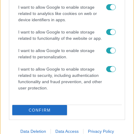
I want to allow Google to enable storage
related to analytics like cookies on web or
Kultúra
device identifiers in apps.
2023. január 17. 13:44
I want to allow Google to enable storage
Minden, amit az Amy Winehouse életét bemutató
related to functionality of the website or app.
filmről tudni lehet
I want to allow Google to enable storage
Hétfőn megkezdték a tragikus körülmények között
related to personalization.
elhunyt énekesnő életéről szóló film forgatását.
Összegyűjtöttük, hogy mit árultak el eddig a Back to
I want to allow Google to enable storage
Blackről.
related to security, including authentication
functionality and fraud prevention, and other
user protection.
6:01
CONFIRM
Data Deletion
Data Access
Privacy Policy