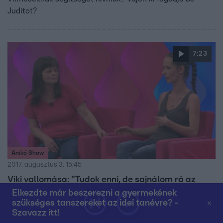
Juditot?
7:23
Anikó Show
2017. augusztus 3. 15:45
Viki vallomása: "Tudok enni, de sajnálom rá az
időt..."
Elkezdte már beszerezni a gyermekének
szükséges tanszereket az idei tanévre? -
Viktória nagyon aggódik a lányáért, ugyanis Viki 158 cm,
Szavazz itt!
mindössze 38 kilót nyom. A lány fél évvel ezelőtt szült,