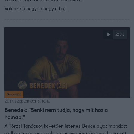
Úristen! Mi történt Vili bácsival?
Valószínű nagyon nagy a baj…
2:33
Survivor
2017. szeptember 5. 18:10
Benedek: "Senki nem tudja, hogy mit hoz a
holnap!"
A Törzsi Tanácsot követően Istenes Bence olyat mondott
az Ibon törzs tagjainak, ami egész éjszaka visszhangzott