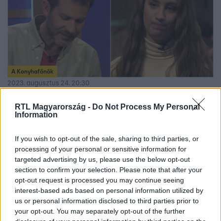
A Konyhafőnök
2023. augusztus 24. 20:30
„Már most jelzem, hogy ő még él” – Zé aggódva
RTL Magyarország -
Do Not Process My Personal
figyelte a tányérján heverő húst
Information
Emberi fogyasztásra „már éppen alkalmas volt”, azonban
Zé több hibát is felfedezett Sári Viktória tányérján. A
If you wish to opt-out of the sale, sharing to third parties, or
kiszáradt vagy éppen nyers elemeket nézve Ákos és Jenő
processing of your personal or sensitive information for
targeted advertising by us, please use the below opt-out
úgy döntöttek, hogy inkább meg sem kóstolják a
section to confirm your selection. Please note that after your
versenyző ételét.
opt-out request is processed you may continue seeing
interest-based ads based on personal information utilized by
us or personal information disclosed to third parties prior to
your opt-out. You may separately opt-out of the further
4:04