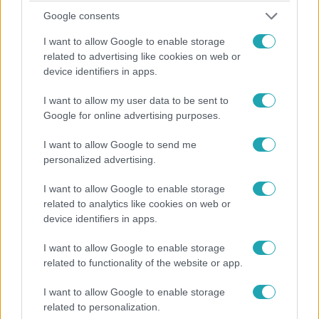
szülei szerint többször is erőszakosan viselkedett
Google consents
lányukkal. Most a jelek szerint újra együtt vannak. Barbi
I want to allow Google to enable storage
egyik barátnője a Borsnak mondta el, mennyire aggódik
related to advertising like cookies on web or
érte, hiszen teljesen eltűnt az utóbbi időben.
device identifiers in apps.
I want to allow my user data to be sent to
Google for online advertising purposes.
I want to allow Google to send me
personalized advertising.
Bulvár
2023. január 29. 17:12
I want to allow Google to enable storage
Rubint Réka mikrochipet ültetne a gyerekeibe
related to analytics like cookies on web or
device identifiers in apps.
Annyira aggódik értük.
I want to allow Google to enable storage
related to functionality of the website or app.
I want to allow Google to enable storage
related to personalization.