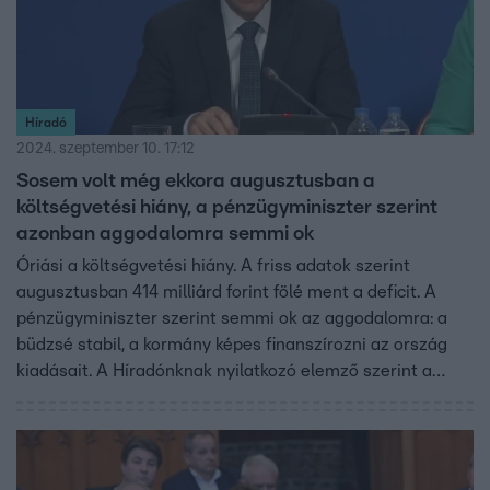
Híradó
2024. szeptember 10. 17:12
Sosem volt még ekkora augusztusban a
költségvetési hiány, a pénzügyminiszter szerint
azonban aggodalomra semmi ok
Óriási a költségvetési hiány. A friss adatok szerint
augusztusban 414 milliárd forint fölé ment a deficit. A
pénzügyminiszter szerint semmi ok az aggodalomra: a
büdzsé stabil, a kormány képes finanszírozni az ország
kiadásait. A Híradónknak nyilatkozó elemző szerint a
bevételi oldalon kell keresni a rekordhiány fő okát: az
emberek ugyanis a vártnál jóval visszafogottabban
költenek.