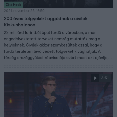
Zöld Hírek
2021. november 25. 16:50
200 éves tölgyekért aggódnak a civilek
Kiskunhalason
22 milliárd forintból épül fürdő a városban, a már
engedélyeztetett terveket nemrég mutatták meg a
helyieknek. Civilek akkor szembesültek azzal, hogy a
fürdő területén lévő védett tölgyeket kivághatják. A
térség országgyűlési képviselője ezért most azt ajánlja,
ültessék át a fákat, mivel a beruházást nem lehet
leállítani.
3:51