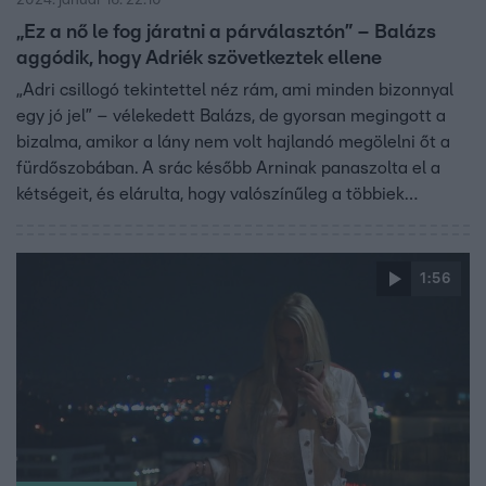
2024. január 16. 22:10
„Ez a nő le fog járatni a párválasztón” – Balázs
aggódik, hogy Adriék szövetkeztek ellene
„Adri csillogó tekintettel néz rám, ami minden bizonnyal
egy jó jel” – vélekedett Balázs, de gyorsan megingott a
bizalma, amikor a lány nem volt hajlandó megölelni őt a
fürdőszobában. A srác később Arninak panaszolta el a
kétségeit, és elárulta, hogy valószínűleg a többiek
mindent elkövetnek, hogy kiejtsék a játékból. Arninak
azonban meggyőződése, hogy Balázson csupán
eluralkodik a paranoia, de ígéretet tettek, hogy megvédik
1:56
egymást a következő Párválasztó ceremónián.