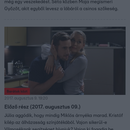
még egy veszekedést. Séta közben Maja megismeri
Győzőt, akit egyből levesz a lábáról a csinos szőkeség.
Barátok közt
2017. augusztus 9. 19:20
Előző rész (2017. augusztus 09.)
Júlia aggódik, hogy mindig Miklós árnyéka marad. Kristóf
kilép az álházasság színjátékából. Vajon sikerül-e
Vilmoséknak segítséget hívniuk? Vajon ki fogadja be