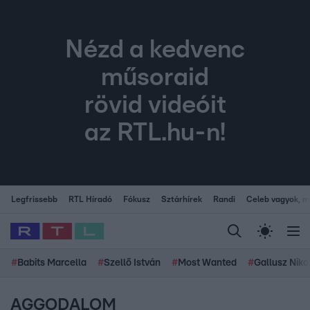
Nézd a kedvenc
műsoraid
rövid videóit
az RTL.hu-n!
Legfrissebb
RTL Híradó
Fókusz
Sztárhírek
Randi
Celeb vagyok, me
#
Babits Marcella
#
Szellő István
#
Most Wanted
#
Gallusz Niko
AGGODALOM