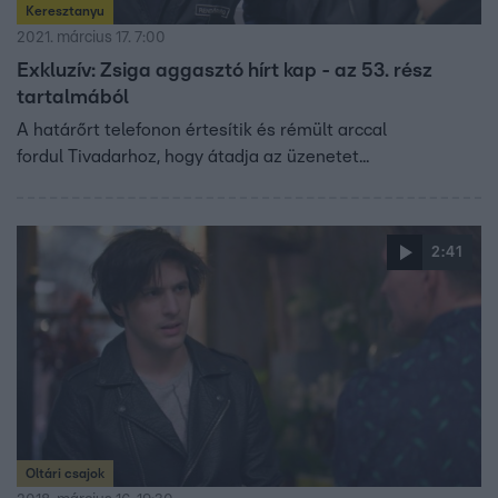
Keresztanyu
2021. március 17. 7:00
Exkluzív: Zsiga aggasztó hírt kap - az 53. rész
tartalmából
A határőrt telefonon értesítik és rémült arccal
fordul Tivadarhoz, hogy átadja az üzenetet...
2:41
Oltári csajok