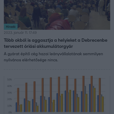
Híradó
2023. január 11. 17:49
Több okból is aggasztja a helyieket a Debrecenbe
tervezett óriási akkumulátorgyár
A gyárat építő cég hazai leányvállalatának semmilyen
nyilvános elérhetősége nincs.