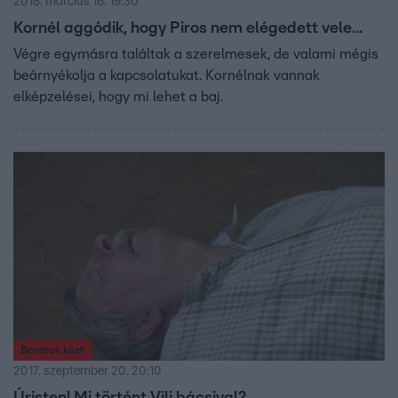
2018. március 16. 19:30
Kornél aggódik, hogy Piros nem elégedett vele...
Végre egymásra találtak a szerelmesek, de valami mégis
beárnyékolja a kapcsolatukat. Kornélnak vannak
elképzelései, hogy mi lehet a baj.
Barátok közt
2017. szeptember 20. 20:10