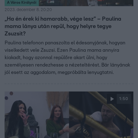
A Város Királynői
2023. december 8. 20:20
„Ha én érek ki hamarabb, vége lesz” – Paulina
mama lánya után repül, hogy helyre tegye
Zsuzsit?
Paulina telefonon panaszolta el édesanyjának, hogyan
viselkedett vele Zsuzsi. Ezen Paulina mama annyira
kiakadt, hogy azonnal repülőre akart ülni, hogy
személyesen rendezhesse a nézeteltérést. Bár lányának
jól esett az aggodalom, megpróbálta lenyugtatni.
1:50