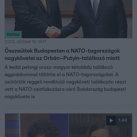
Külföld
2023. október 19. 14:11
Összeültek Budapesten a NATO-tagországok
nagykövetei az Orbán–Putyin-találkozó miatt
A keddi pekingi orosz-magyar kétoldalú találkozó
aggodalommal töltötte el a NATO-tagországokat. A
csütörtök reggeli rendkívüli nagyköveti találkozón részt
vett a NATO-csatlakozásra váró Svédország budapesti
nagykövete is
1:46