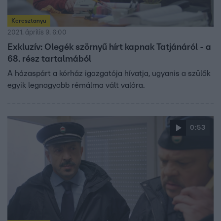
Keresztanyu
2021. április 9. 6:00
Exkluzív: Olegék szörnyű hírt kapnak Tatjánáról - a
68. rész tartalmából
A házaspárt a kórház igazgatója hívatja, ugyanis a szülők
egyik legnagyobb rémálma vált valóra.
0:53