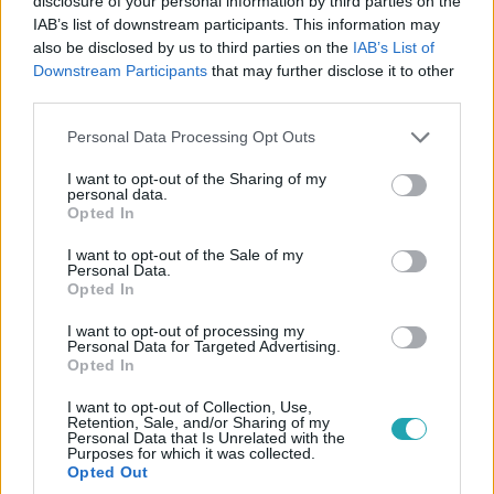
disclosure of your personal information by third parties on the
IAB’s list of downstream participants. This information may
also be disclosed by us to third parties on the
IAB’s List of
Downstream Participants
that may further disclose it to other
third parties.
Please note that this website/app uses one or more Google
Personal Data Processing Opt Outs
services and may gather and store information including but
not limited to your visit or usage behaviour. You may click to
I want to opt-out of the Sharing of my
personal data.
grant or deny consent to Google and its third-party tags to
Fókusz
Opted In
use your data for below specified purposes in below Google
2023. május 16. 18:07
consent section.
I want to opt-out of the Sale of my
Opitz Barbi újra összejöhetett volt barátjával,
Personal Data.
Opted In
barátnői aggódnak az énekesnőért
Egy instasztori elég volt ahhoz, hogy a rajongók újra
I want to opt-out of processing my
Personal Data for Targeted Advertising.
találgatni és aggódni kezdjenek Opitz Barbi magánélete
Opted In
miatt. Az X-Faktor 6. szériájának győztese a jelek szerint
újra azzal a fiúval lehet együtt, akivel tavaly év végén már
I want to opt-out of Collection, Use,
Retention, Sale, and/or Sharing of my
nagy port kavart kapcsolatuk. Hogy pontosan mi történt,
Personal Data that Is Unrelated with the
Purposes for which it was collected.
nem tudni, de a rendőrség is nyomozott az ügyben. Barbi
Opted Out
egy időre eltűnt, miközben azzal a fiúval volt együtt, aki a