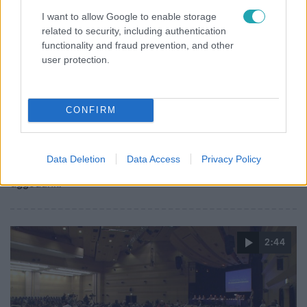
I want to allow Google to enable storage
related to security, including authentication
functionality and fraud prevention, and other
user protection.
Belföld
CONFIRM
2023. január 12. 19:23
Ipsos: a magyarok túlnyomó többsége szerint
rossz irányba mennek a dolgok
Data Deletion
Data Access
Privacy Policy
Főként az infláció és az egészségügy helyzete miatt
aggódunk.
2:44