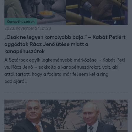
Kanapéhuszárok
2023. november 24. 21:20
„Csak ne legyen komolyabb baja!” – Kabát Petiért
aggódtak Rácz Jenő ütése miatt a
kanapéhuszárok
A Sztárbox egyik legkeményebb mérkőzése – Kabát Peti
vs. Rácz Jenő – sokkolta a kanapéhuszárokat: volt, aki
attól tartott, hogy a focista már fel sem kel a ring
padlójáról.