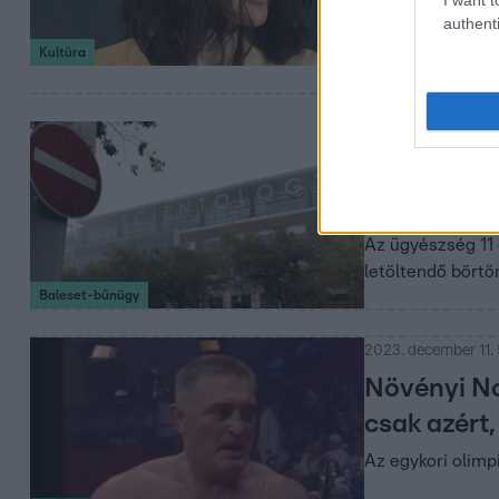
Ügyesen sakkozott
authenti
Kultúra
2023. december 11. 
Vádat emel
hatszázmil
Az ügyészség 11 
letöltendő börtö
Baleset-bűnügy
2023. december 11. 
Növényi No
csak azért,
Az egykori olimp