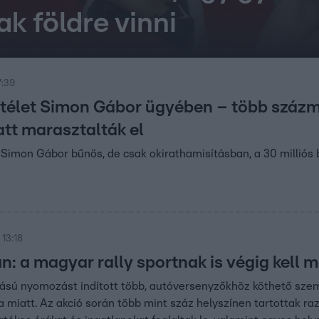
k földre vinni
7:39
ítélet Simon Gábor ügyében – több százmi
tt marasztalták el
n: Simon Gábor bűnös, de csak okirathamisításban, a 30 milliós
 13:18
n: a magyar rally sportnak is végig kell m
ú nyomozást indított több, autóversenyzőkhöz köthető személy
miatt. Az akció során több mint száz helyszínen tartottak razz