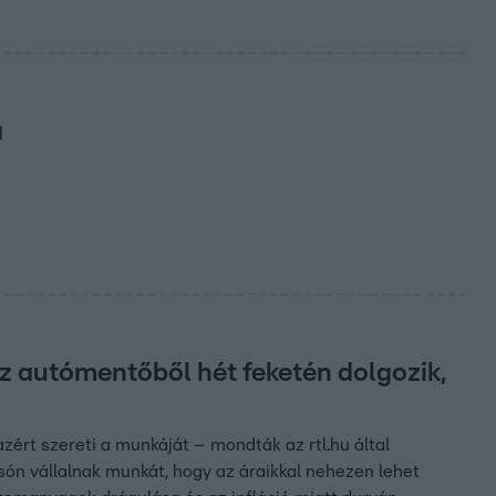
a
z autómentőből hét feketén dolgozik,
zért szereti a munkáját – mondták az rtl.hu által
n vállalnak munkát, hogy az áraikkal nehezen lehet