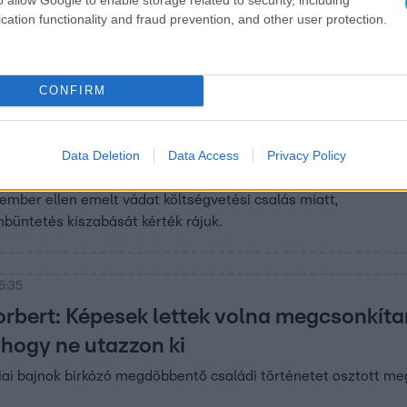
 a milliókkal, legalábbis azt hitte – lebukott.
cation functionality and fraud prevention, and other user protection.
CONFIRM
12:55
tek a Szcientológiai Egyház
Data Deletion
Data Access
Privacy Policy
liós adócsalási ügyében
ember ellen emelt vádat költségvetési csalás miatt,
nbüntetés kiszabását kérték rájuk.
5:35
rbert: Képesek lettek volna megcsonkíta
 hogy ne utazzon ki
iai bajnok birkózó megdöbbentő családi történetet osztott me