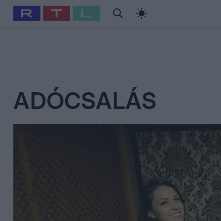
#
Babits Marcella
#
Szellő István
#
Most Wanted
#
Gallusz Ni
ADÓCSALÁS