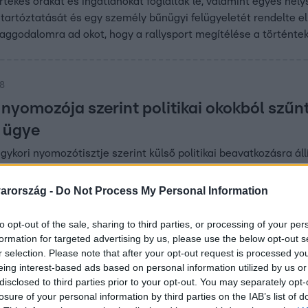
tékes órákat és ingatlanokat foglaltak le, valamint egyes helys
letartóztatását és egy személy bűnügyi felügyeletét rendelte 
 aggodalomra ad okot, hogy a rallysport megítélése a történtek
48
 nyomozója szerint politikai okokból szű
 ügye
ykori nyomozótisztje szerint külső politikai beavatkozásra ál
en. Tiszolczi Lajos a Partizánnak adott interjújában azt mondta
án György kommunikációs igazgatója szerint a milliárdos senk
arország -
Do Not Process My Personal Information
a NAV ellen. Az adóhatóság azt írta: visszautasítják az állítás
to opt-out of the sale, sharing to third parties, or processing of your per
29
formation for targeted advertising by us, please use the below opt-out s
r selection. Please note that after your opt-out request is processed y
ért jöttem erre a Földre, hogy adót csal
eing interest-based ads based on personal information utilized by us or
apott le a NAV
disclosed to third parties prior to your opt-out. You may separately opt-
losure of your personal information by third parties on the IAB’s list of
Novák Katalin és Szijjártó Péter köszöntette születésnapján 