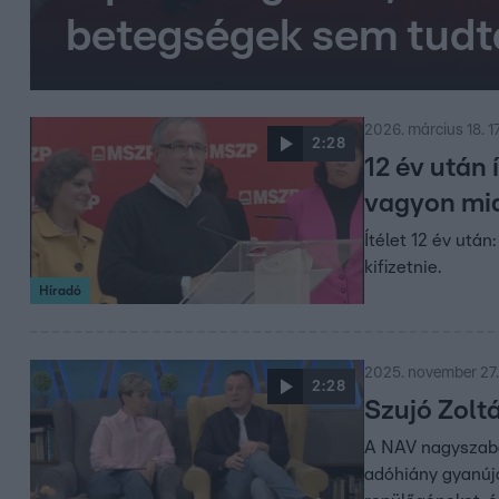
betegségek sem tudta
2026. március 18. 1
2:28
12 év után 
vagyon mia
Ítélet 12 év utá
kifizetnie.
Híradó
2025. november 27.
2:28
Szujó Zoltá
A NAV nagyszabás
adóhiány gyanúja 