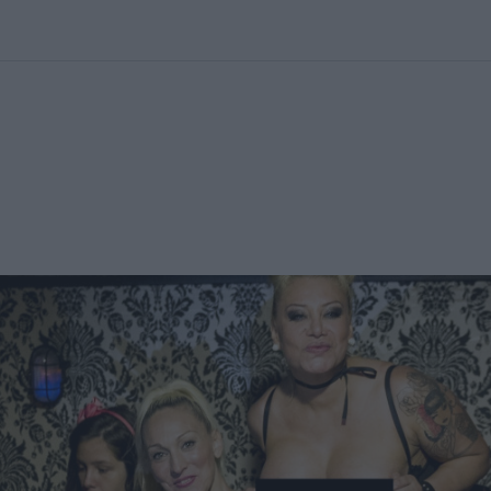
kolett
#
Időjárás
#
RTL műsor
#
Víz
#
Magyar Péter
#
Csillagjeg