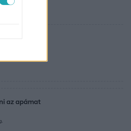
ni az apámat
g.