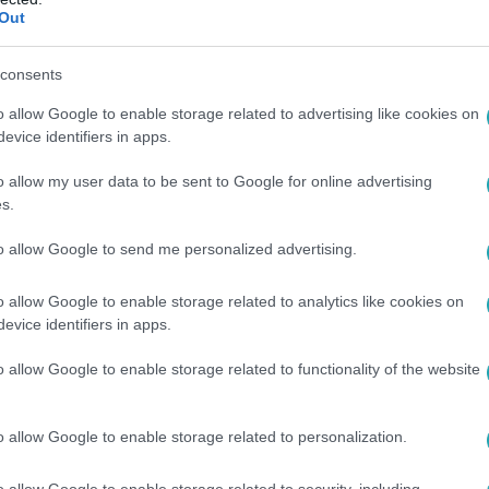
el félmilliárd forintot
Out
llás adattartalmú bevallásokat nyújtott be az adóhatósághoz.
consents
o allow Google to enable storage related to advertising like cookies on
evice identifiers in apps.
5
zed után
o allow my user data to be sent to Google for online advertising
s.
: Maradona nem
to allow Google to send me personalized advertising.
gy végére.
o allow Google to enable storage related to analytics like cookies on
evice identifiers in apps.
o allow Google to enable storage related to functionality of the website
 16:00
üggesztett börtönre ítélték a legendás fr
o allow Google to enable storage related to personalization.
 adócsalás miatt
o allow Google to enable storage related to security, including