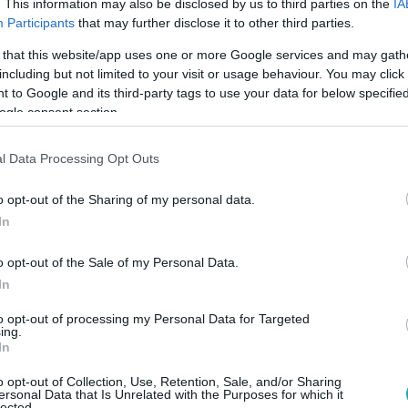
. This information may also be disclosed by us to third parties on the
IA
showman körül. 2017. áprilisban az adóhatóság rajtaütésszerűen
Participants
that may further disclose it to other third parties.
lt le nála. Gáspár nem sokkal korábban elképesztő luxuskocsip
 that this website/app uses one or more Google services and may gath
m az övé. Akkor az üggyel kapcsolatban csak egy volt biztos: a
including but not limited to your visit or usage behaviour. You may click 
 meg a celeb ellen folyó, sikkasztás miatt indult eljárást.
 to Google and its third-party tags to use your data for below specifi
ogle consent section.
40
l Data Processing Opt Outs
arabja omlott össze az életemnek és vala
o opt-out of the Sharing of my personal data.
 albuma élete legdrámaibb időszakában s
In
k többé” – így hangzik magyarul a világsztár popdíva, Shakir
o opt-out of the Sale of my Personal Data.
 de inkább bánatából merített ihletet és építette újra önmagát
In
lási botránya után sikerült a fájdalmat kreativitássá, a harag
to opt-out of processing my Personal Data for Targeted
ing.
In
1
gi helyzetével indokolta a cégvezető, mi
o opt-out of Collection, Use, Retention, Sale, and/or Sharing
ersonal Data that Is Unrelated with the Purposes for which it
lected.