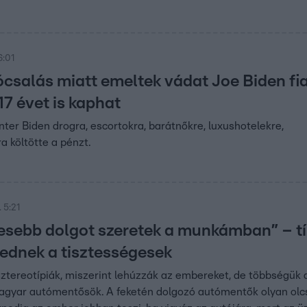
6:01
ócsalás miatt emeltek vádat Joe Biden fi
 17 évet is kaphat
nter Biden drogra, escortokra, barátnőkre, luxushotelekre,
a költötte a pénzt.
 5:21
esebb dolgot szeretek a munkámban” – tí
vednek a tisztességesek
sztereotípiák, miszerint lehúzzák az embereket, de többségük a
gyar autómentősök. A feketén dolgozó autómentők olyan olcsó