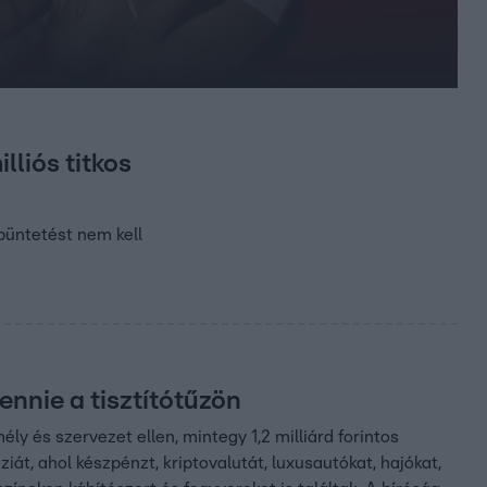
lliós titkos
 büntetést nem kell
ennie a tisztítótűzön
 és szervezet ellen, mintegy 1,2 milliárd forintos
iát, ahol készpénzt, kriptovalutát, luxusautókat, hajókat,