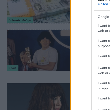
csalhattak 
Opted 
Folyamatosan nu
Google 
Baleset-bűnügy
I want t
web or d
2024. január 5. 17:1
Három évti
I want t
purpose
kimondták
adócsaló
I want 
Pont került az ü
I want t
Sport
web or d
I want t
2023. december 14.
or app.
Két év felf
I want t
színésznőt
I want t