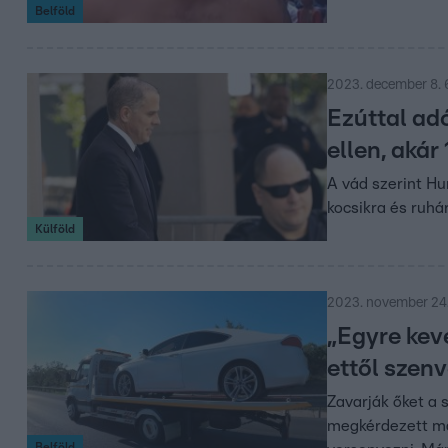
Belföld
2023. december 8. 
Ezúttal ad
ellen, akár
A vád szerint Hu
kocsikra és ruhár
Külföld
2023. november 24.
„Egyre kev
ettől szen
Zavarják őket a 
megkérdezett ma
Belföld