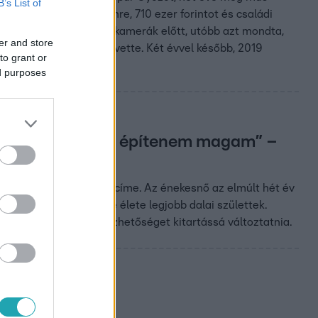
B’s List of
 csapott le a showmanre, 710 ezer forintot és családi
arkkal büszkélkedett a kamerák előtt, utóbb azt mondta,
er and store
 sűrű homály, ami körülvette. Két évvel később, 2019
to grant or
ed purposes
hogy újra kellett építenem magam” –
zületett meg
a vadonatúj albumának címe. Az énekesnő az elmúlt hét év
 is, miközben szerinte élete legjobb dalai születtek.
ot szenvedéllyé, a sebezhetőséget kitartássá változtatnia.
ért