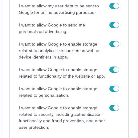
I want to allow my user data to be sent to
Google for online advertising purposes.
1:01
I want to allow Google to send me
personalized advertising.
I want to allow Google to enable storage
related to analytics like cookies on web or
device identifiers in apps.
I want to allow Google to enable storage
related to functionality of the website or app.
Fókusz
2021. január 29. 18:12
I want to allow Google to enable storage
related to personalization.
Végleg befellegzett Johnny Depp filmes
karrierjének?
I want to allow Google to enable storage
Úgy tűnik, végleg befellegzett Johnny Depp filmes
related to security, including authentication
karrierjének. Miután tavaly novemberben pert vesztett
functionality and fraud prevention, and other
user protection.
egy brit újság ellen, amely feleségverőnek nevezte, szinte
azonnal kidobták a Legendás állatok mozifilmes