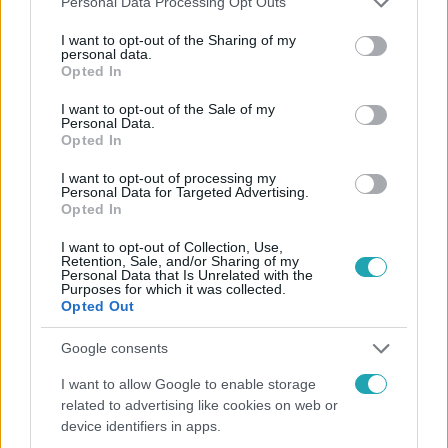
Personal Data Processing Opt Outs
Barbarossa végül a tengerfenéken találja meg Jack
services and may gather and store information including but
Sparrow kapitányt és hajóját, a Fekete Gyöngyöt. Árulás
not limited to your visit or usage behaviour. You may click to
I want to opt-out of the Sharing of my
personal data.
grant or deny consent to Google and its third-party tags to
és hűtlenség között navigálva szövetségeseket keresnek,
Opted In
use your data for below specified purposes in below Google
hogy megvívják utolsó döntő csatájukat.
consent section.
I want to opt-out of the Sale of my
Personal Data.
Opted In
I want to opt-out of processing my
Personal Data for Targeted Advertising.
Opted In
I want to opt-out of Collection, Use,
Sorozat Klub
Retention, Sale, and/or Sharing of my
Personal Data that Is Unrelated with the
2022. január 3. 9:00
Purposes for which it was collected.
Blockbusterekkel és közönségkedvenc
Opted Out
sikersorozatokkal kezdődik az év az RTL
Google consents
Magyarország csatornáin
Az új évben új évaddal folytatódnak a nézők kedvenc
I want to allow Google to enable storage
related to advertising like cookies on web or
sorozatai, valamint szenzációs filmkínálattal kezdik az
device identifiers in apps.
évet az RTL Magyarország csatornái 2022 januárjában.