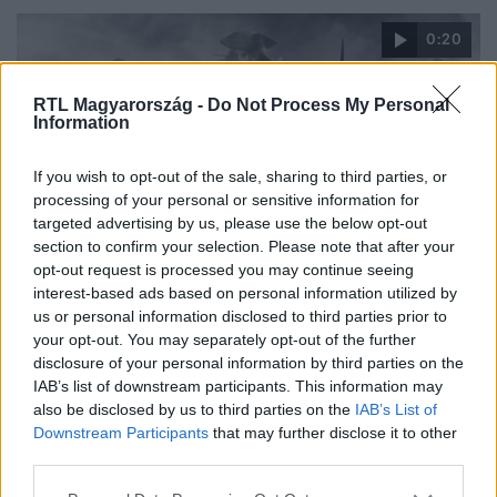
Most összegyűjtöttünk nektek néhány meglepő
0:20
kulisszatitkot a Karib-tenger kalózai filmsorozatról.
RTL Magyarország -
Do Not Process My Personal
Information
If you wish to opt-out of the sale, sharing to third parties, or
processing of your personal or sensitive information for
targeted advertising by us, please use the below opt-out
section to confirm your selection. Please note that after your
CinemaKlub
opt-out request is processed you may continue seeing
2022. január 14. 9:56
interest-based ads based on personal information utilized by
us or personal information disclosed to third parties prior to
A Karib-tenger kalózai - A világ végén
your opt-out. You may separately opt-out of the further
Will Turner (Orlando Bloom) és Elizabeth Swann (Keira
disclosure of your personal information by third parties on the
Knightley) összefognak régi ellenségükkel, Barbossával
IAB’s list of downstream participants. This information may
(Geoffrey Rush), hogy megmentsék Jack Sparrow
also be disclosed by us to third parties on the
IAB’s List of
Downstream Participants
that may further disclose it to other
kapitányt (Johnny Depp) és Bill Turnert. Ehhez azonban
third parties.
szükségük van a világ végére vezető térképre, amire a
titokzatos sárkányasszony is igényt tart. Will és
Please note that this website/app uses one or more Google