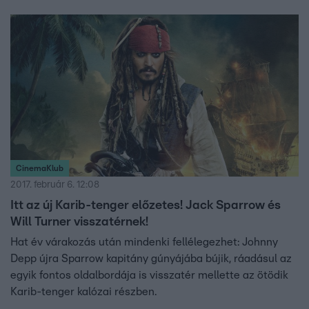
CinemaKlub
2017. február 6. 12:08
Itt az új Karib-tenger előzetes! Jack Sparrow és
Will Turner visszatérnek!
Hat év várakozás után mindenki fellélegezhet: Johnny
Depp újra Sparrow kapitány gúnyájába bújik, ráadásul az
egyik fontos oldalbordája is visszatér mellette az ötödik
Karib-tenger kalózai részben.