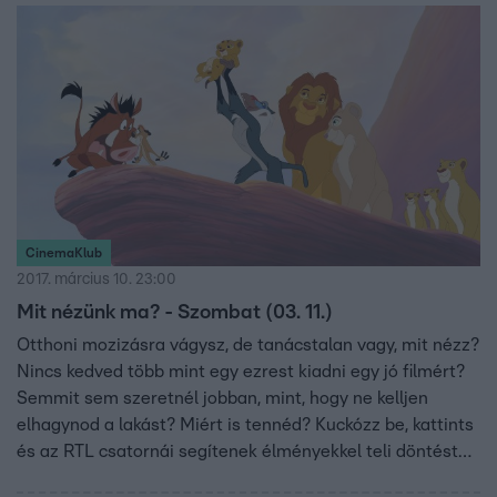
CinemaKlub
2017. március 10. 23:00
Mit nézünk ma? - Szombat (03. 11.)
Otthoni mozizásra vágysz, de tanácstalan vagy, mit nézz?
Nincs kedved több mint egy ezrest kiadni egy jó filmért?
Semmit sem szeretnél jobban, mint, hogy ne kelljen
elhagynod a lakást? Miért is tennéd? Kuckózz be, kattints
és az RTL csatornái segítenek élményekkel teli döntést
hozni!