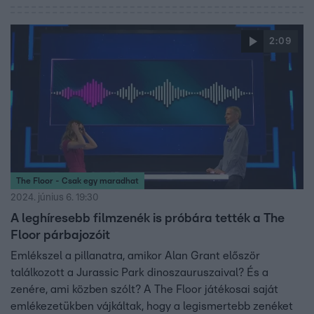
2:09
The Floor - Csak egy maradhat
2024. június 6. 19:30
A leghíresebb filmzenék is próbára tették a The
Floor párbajozóit
Emlékszel a pillanatra, amikor Alan Grant először
találkozott a Jurassic Park dinoszauruszaival? És a
zenére, ami közben szólt? A The Floor játékosai saját
emlékezetükben vájkáltak, hogy a legismertebb zenéket