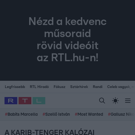
Nézd a kedvenc
műsoraid
rövid videóit
az RTL.hu-n!
Legfrissebb
RTL Híradó
Fókusz
Sztárhírek
Randi
Celeb vagyok, me
#
Babits Marcella
#
Szellő István
#
Most Wanted
#
Gallusz Niko
A KARIB-TENGER KALÓZAI