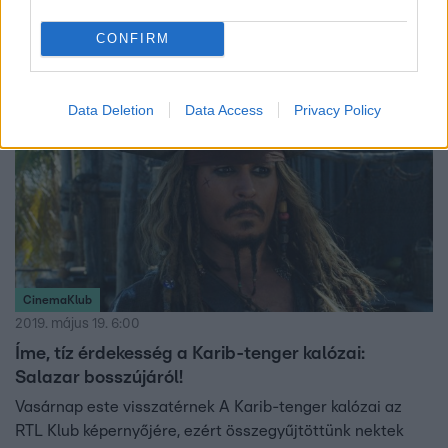
szériából. Az is kiderült, hogy soha nem térhet vissza A
Karib-tenger kalózai közé sem. Kilátásban sincs olyan új
CONFIRM
produkció, amely foglalkoztatná őt, így gyakorlatilag egy
A-listás hely üresedett meg Hollywoodban.
Data Deletion
Data Access
Privacy Policy
CinemaKlub
2019. május 19. 6:00
Íme, tíz érdekesség a Karib-tenger kalózai:
Salazar bosszújáról!
Vasárnap este visszatérnek A Karib-tenger kalózai az
RTL Klub képernyőjére, ezért összegyűjtöttünk nektek