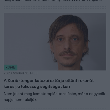
kalózai című film jelmeztervezője. Penny gratulált a
gyönyörű, részletgazdag jelmezhez, majd egy fotót is
készített róla, hogy megmutathassa az éppen
Magyarországon forgató Johnny Deppnek. Ádámot
sokkolták a történtek, de azt ő maga sem gondolta volna,
hogy micsoda kalandban lesz része két nap múlva a
valódi Jack Sparow-val, vagyis Johnny Depp-pel. A
történet folytatása a fenti videóban.
Külföld
2023. február 18. 14:33
A Karib-tenger kalózai sztárja eltűnt rokonát
keresi, a lakosság segítségét kéri
Nem jelent meg kemoterápiás kezelésén, már a negyedik
napja nem találják.