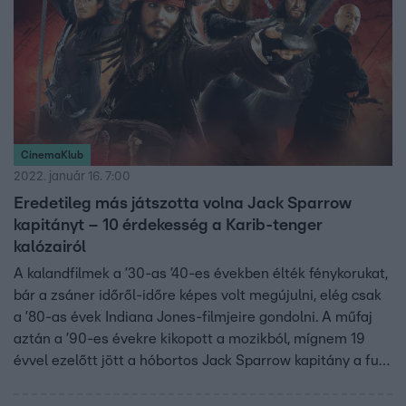
CinemaKlub
2022. január 16. 7:00
Eredetileg más játszotta volna Jack Sparrow
kapitányt – 10 érdekesség a Karib-tenger
kalózairól
A kalandfilmek a ’30-as ’40-es években élték fénykorukat,
bár a zsáner időről-időre képes volt megújulni, elég csak
a ’80-as évek Indiana Jones-filmjeire gondolni. A műfaj
aztán a ’90-es évekre kikopott a mozikból, mígnem 19
évvel ezelőtt jött a hóbortos Jack Sparrow kapitány a fura
fizimiskájával, és hihetetlen kalandjaival újra népszerűvé
tette az addigra már elfeledettnek hitt kalandfilmeket.