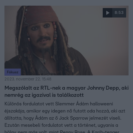
8:53
Fókusz
2023. november 22. 15:48
Megszólalt az RTL-nek a magyar Johnny Depp, aki
nemrég az igazival is találkozott
Különös fordulatot vett Slemmer Ádám halloweeni
éjszakája, amikor egy idegen nő futott oda hozzá, aki azt
állította, hogy Ádám az ő Jack Sparrow jelmezét viseli.
Ezután mesebeli fordulatot vett a történet, ugyanis a
hölgy, nem más volt, mint Penny Rose, A Karib-tenger