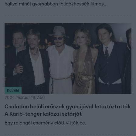
hallva minél gyorsabban felidézhessék filmes
élményeiket. Persze, a helyes megfejtés nem mindig jött
időben…
Külföld
2024. február 19. 7:50
Családon belüli erőszak gyanújával letartóztatták
A Karib-tenger kalózai sztárját
Egy rajongói esemény előtt vitték be.