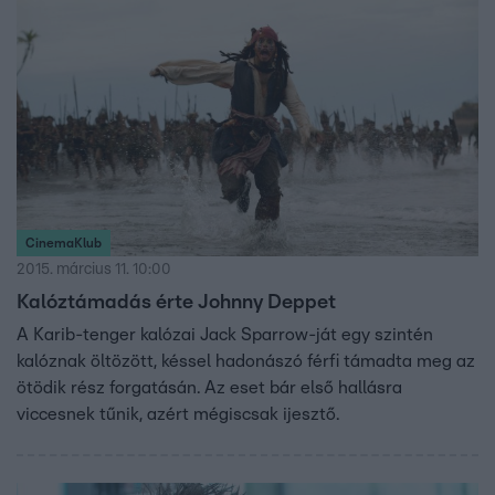
CinemaKlub
2015. március 11. 10:00
Kalóztámadás érte Johnny Deppet
A Karib-tenger kalózai Jack Sparrow-ját egy szintén
kalóznak öltözött, késsel hadonászó férfi támadta meg az
ötödik rész forgatásán. Az eset bár első hallásra
viccesnek tűnik, azért mégiscsak ijesztő.