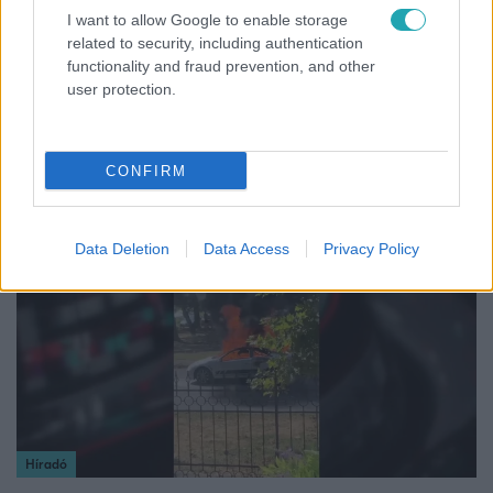
I want to allow Google to enable storage
related to security, including authentication
functionality and fraud prevention, and other
user protection.
Fókusz
Rubint Réka: A betegség megtanított türelmesnek
lenni
CONFIRM
2:30
Data Deletion
Data Access
Privacy Policy
Híradó