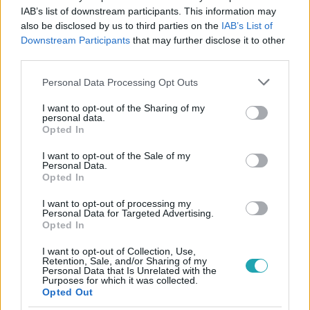
IAB’s list of downstream participants. This information may
also be disclosed by us to third parties on the
IAB’s List of
Downstream Participants
that may further disclose it to other
third parties.
#
CELEBRANDI
#
RTL
#
ELŐZETESEK
#
VIDEÓ
Please note that this website/app uses one or more Google
Personal Data Processing Opt Outs
services and may gather and store information including but
#
HÍRESSÉGEK
#
DANICS DÓRA
#
JÁZMIN VIKTÓRIA
not limited to your visit or usage behaviour. You may click to
I want to opt-out of the Sharing of my
personal data.
#
SCHUMACHER VANDA
grant or deny consent to Google and its third-party tags to
Opted In
use your data for below specified purposes in below Google
consent section.
I want to opt-out of the Sale of my
Personal Data.
Opted In
I want to opt-out of processing my
Personal Data for Targeted Advertising.
Opted In
Népszerű
I want to opt-out of Collection, Use,
Retention, Sale, and/or Sharing of my
Personal Data that Is Unrelated with the
Purposes for which it was collected.
Opted Out
4:55