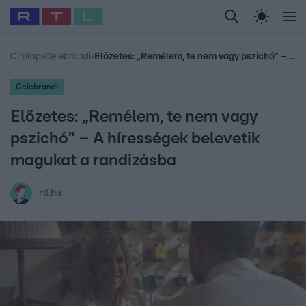
Legfrissebb
RTL Híradó
Fókusz
Sztárhírek
Randi
Celeb vagyok, me
#
Babits Marcella
#
Szellő István
#
Most Wanted
#
Gallusz Niko
Címlap
›
Celebrandi
›
Előzetes: „Remélem, te nem vagy pszichó” – A hírességek belevetik magukat a randizásba
Celebrandi
Előzetes: „Remélem, te nem vagy
pszichó” – A hírességek belevetik
magukat a randizásba
rtl.hu