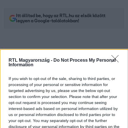
Itt állítsd be, hogy az RTL.hu az elsők között
legyen a Google-találatokban!
RTL Magyarország -
Do Not Process My Personal
Information
If you wish to opt-out of the sale, sharing to third parties, or
processing of your personal or sensitive information for
targeted advertising by us, please use the below opt-out
Kövess minket, és értesülj a friss hírekről a
section to confirm your selection. Please note that after your
opt-out request is processed you may continue seeing
Facebookon is!
interest-based ads based on personal information utilized by
us or personal information disclosed to third parties prior to
Követem
your opt-out. You may separately opt-out of the further
disclosure of your personal information by third parties on the