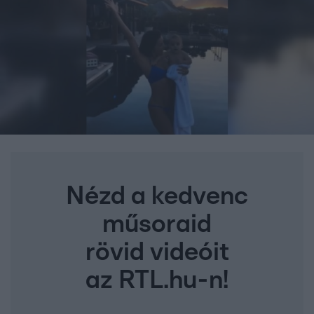
Nézd a kedvenc
műsoraid
rövid videóit
az RTL.hu-n!