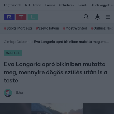
Legfrissebb
RTL Híradó
Fókusz
Sztárhírek
Randi
Celeb vagyok, me
#
Babits Marcella
#
Szellő István
#
Most Wanted
#
Gallusz Niko
Címlap
›
Celebklub
›
Eva Longoria apró bikiniben mutatta meg, mennyire dögös szülés után is a teste
Celebklub
Eva Longoria apró bikiniben mutatta
meg, mennyire dögös szülés után is a
teste
rtl.hu