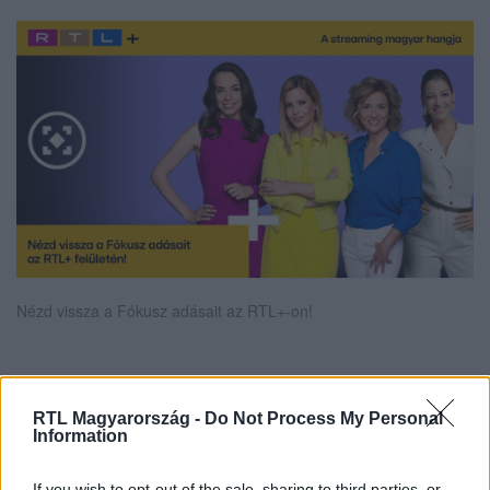
Nézd vissza a Fókusz adásait az RTL+-on!
Itt állítsd be, hogy az RTL.hu az elsők között
RTL Magyarország -
Do Not Process My Personal
legyen a Google-találatokban!
Information
If you wish to opt-out of the sale, sharing to third parties, or