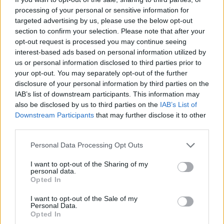
processing of your personal or sensitive information for
targeted advertising by us, please use the below opt-out
section to confirm your selection. Please note that after your
opt-out request is processed you may continue seeing
interest-based ads based on personal information utilized by
us or personal information disclosed to third parties prior to
your opt-out. You may separately opt-out of the further
disclosure of your personal information by third parties on the
IAB’s list of downstream participants. This information may
Kövess minket, és értesülj a friss hírekről a
also be disclosed by us to third parties on the
IAB’s List of
Facebookon is!
Downstream Participants
that may further disclose it to other
third parties.
Követem
Please note that this website/app uses one or more Google
Personal Data Processing Opt Outs
services and may gather and store information including but
not limited to your visit or usage behaviour. You may click to
I want to opt-out of the Sharing of my
personal data.
grant or deny consent to Google and its third-party tags to
Opted In
use your data for below specified purposes in below Google
consent section.
I want to opt-out of the Sale of my
Personal Data.
#
CELEBKLUB
#
EZEN A NAPON
#
FÓKUSZ
Opted In