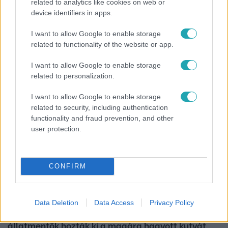
related to analytics like cookies on web or
Reggeli
device identifiers in apps.
Életműdíjat kapott Anyácska: a Sziget Fesztivál a
I want to allow Google to enable storage
gyermekotthonok fiataljaiért végzett évtizedes
related to functionality of the website or app.
munkáját ismerte el
I want to allow Google to enable storage
related to personalization.
2:14
I want to allow Google to enable storage
related to security, including authentication
functionality and fraud prevention, and other
user protection.
CONFIRM
Híradó
Data Deletion
Data Access
Privacy Policy
Az RTL Híradó riportja után renndőrök és
állatmentők hozták ki a magára hagyott kutyát