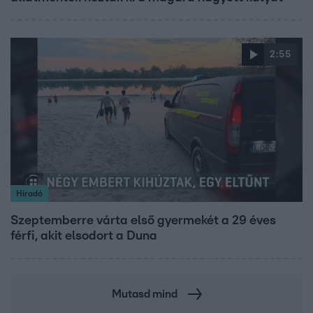
2:55
Híradó
Szeptemberre várta első gyermekét a 29 éves
férfi, akit elsodort a Duna
Mutasd mind