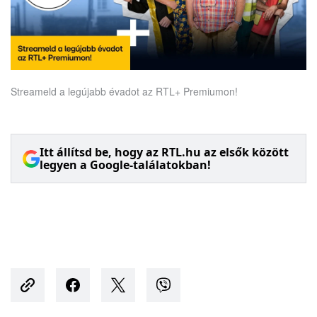
Streameld a legújabb évadot az RTL+ Premiumon!
Itt állítsd be, hogy az RTL.hu az elsők között
legyen a Google-találatokban!