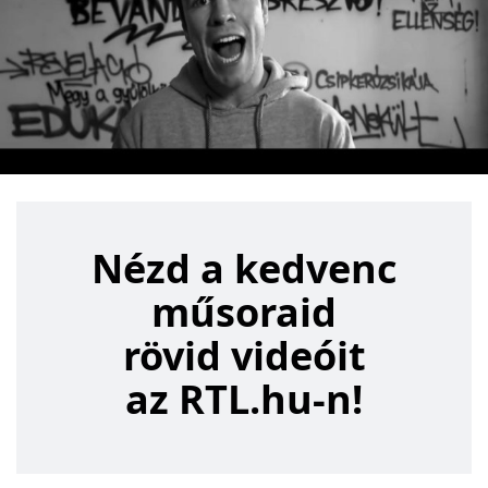
Nézd a kedvenc műsoraid rövi
Nézd a kedvenc
műsoraid
rövid videóit
az RTL.hu-n!