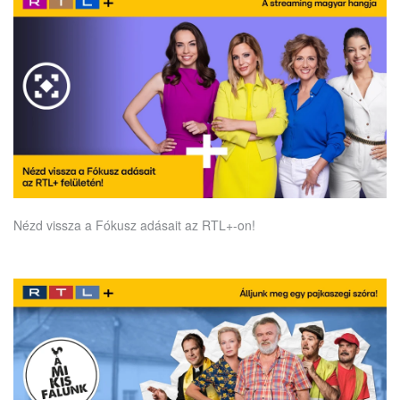
Nézd vissza a Fókusz adásait az RTL+-on!