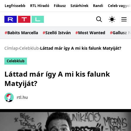
Legfrissebb
RTL Híradó
Fókusz
Sztárhírek
Randi
Celeb vagyok
#
Babits Marcella
#
Szellő István
#
Most Wanted
#
Gallusz N
Címlap
›
Celebklub
›
Láttad már így A mi kis falunk Matyiját?
Celebklub
Láttad már így A mi kis falunk
Matyiját?
rtl.hu