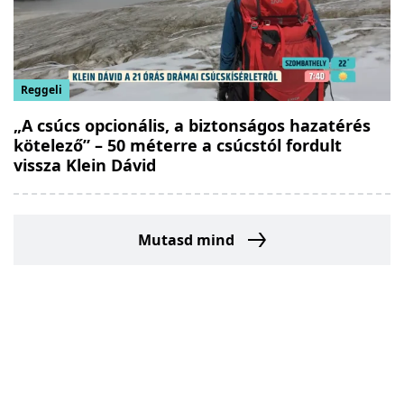
Reggeli
„A csúcs opcionális, a biztonságos hazatérés
kötelező” – 50 méterre a csúcstól fordult
vissza Klein Dávid
Mutasd mind