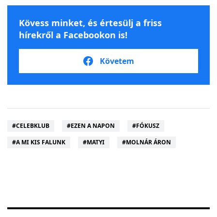
Kövess minket, és értesülj a friss
hírekről a Facebookon is!
Követem
#
CELEBKLUB
#
EZEN A NAPON
#
FÓKUSZ
#
A MI KIS FALUNK
#
MATYI
#
MOLNÁR ÁRON