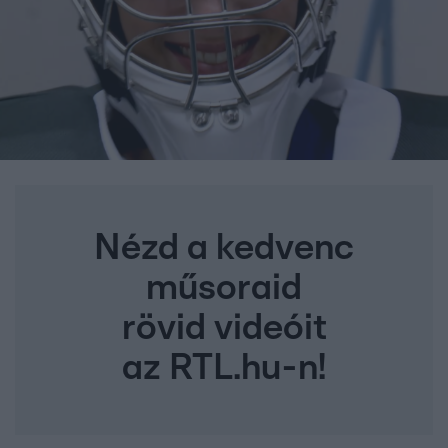
Nézd a kedvenc
műsoraid
rövid videóit
az RTL.hu-n!