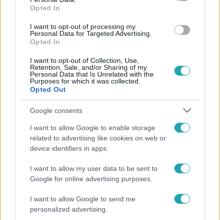
Opted In
#
JÉGKORONG
#
HOKI
#
ÉNB KAROLA
#
ÉNB BORI
I want to opt-out of processing my
#
ÉJJEL-NAPPAL BUDAPEST
#
SOROZAT
#
RTLII
Personal Data for Targeted Advertising.
Opted In
#
FÓKUSZ
I want to opt-out of Collection, Use,
Retention, Sale, and/or Sharing of my
Personal Data that Is Unrelated with the
Purposes for which it was collected.
Opted Out
Google consents
I want to allow Google to enable storage
Népszerű
related to advertising like cookies on web or
device identifiers in apps.
I want to allow my user data to be sent to
Google for online advertising purposes.
13:37
I want to allow Google to send me
personalized advertising.