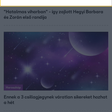
Bulvár
"Hatalmas viharban" - így zajlott Hegyi Barbara
és Zorán első randija
Horoszkóp
Ennek a 3 csillagjegynek váratlan sikereket hozhat
a hét