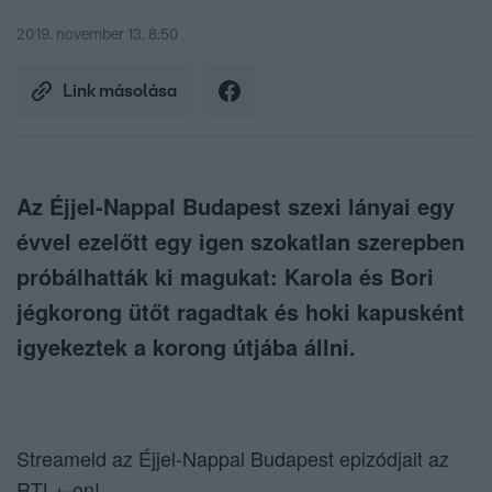
2019. november 13. 8:50
Link másolása
Az Éjjel-Nappal Budapest szexi lányai egy
évvel ezelőtt egy igen szokatlan szerepben
próbálhatták ki magukat: Karola és Bori
jégkorong ütőt ragadtak és hoki kapusként
igyekeztek a korong útjába állni.
Streameld az Éjjel-Nappal Budapest epizódjait az
RTL+-on
!