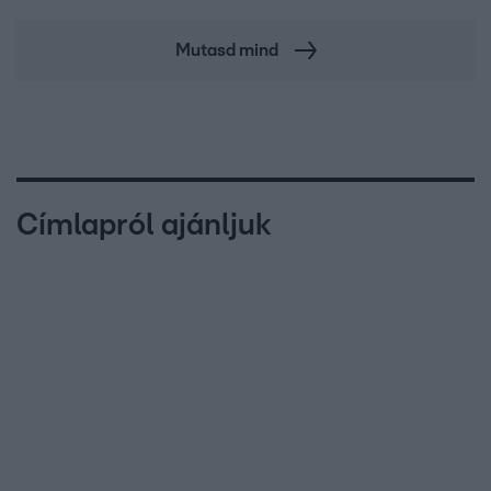
Mutasd mind
Címlapról ajánljuk