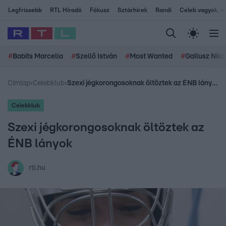
Legfrissebb
RTL Híradó
Fókusz
Sztárhírek
Randi
Celeb vagyok, me
#
Babits Marcella
#
Szellő István
#
Most Wanted
#
Gallusz Niko
Címlap
›
Celebklub
›
Szexi jégkorongosoknak öltöztek az ÉNB lányok
Celebklub
Szexi jégkorongosoknak öltöztek az
ÉNB lányok
rtl.hu