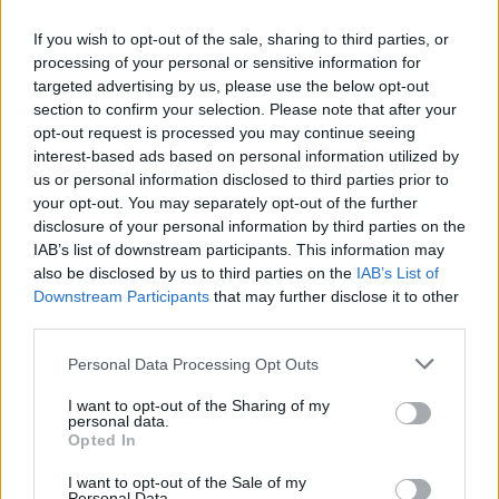
If you wish to opt-out of the sale, sharing to third parties, or
processing of your personal or sensitive information for
targeted advertising by us, please use the below opt-out
section to confirm your selection. Please note that after your
opt-out request is processed you may continue seeing
interest-based ads based on personal information utilized by
us or personal information disclosed to third parties prior to
your opt-out. You may separately opt-out of the further
disclosure of your personal information by third parties on the
IAB’s list of downstream participants. This information may
Kövess minket, és értesülj a friss hírekről a
also be disclosed by us to third parties on the
IAB’s List of
Facebookon is!
Downstream Participants
that may further disclose it to other
third parties.
Követem
Please note that this website/app uses one or more Google
Personal Data Processing Opt Outs
services and may gather and store information including but
not limited to your visit or usage behaviour. You may click to
I want to opt-out of the Sharing of my
personal data.
grant or deny consent to Google and its third-party tags to
Opted In
use your data for below specified purposes in below Google
consent section.
I want to opt-out of the Sale of my
#
CELEBKLUB
#
EZEN A NAPON
#
SZEXI LÁNYOK
Personal Data.