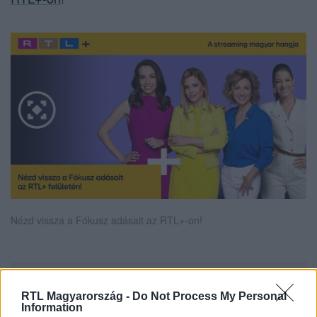
Nézd vissza a Fókusz adásait az RTL+-on!
Itt állítsd be, hogy az RTL.hu az elsők között
legyen a Google-találatokban!
RTL Magyarország -
Do Not Process My Personal
Information