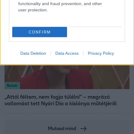
Klein Dávid
functionality and fraud prevention, and other
user protection.
CONFIRM
Data Deletion
Data Access
Privacy Policy
Bulvár
„Attól féltem, nem fogja túlélni” – megrázó
vallomást tett Nyári Dia a kislánya műtétjéről
Mutasd mind