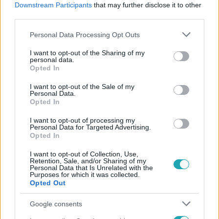
Downstream Participants
that may further disclose it to other
#
BABA
#
BABAVÁRÁS
#
KISMAMA
third parties.
Please note that this website/app uses one or more Google
Personal Data Processing Opt Outs
services and may gather and store information including but
not limited to your visit or usage behaviour. You may click to
I want to opt-out of the Sharing of my
personal data.
grant or deny consent to Google and its third-party tags to
Opted In
use your data for below specified purposes in below Google
consent section.
I want to opt-out of the Sale of my
Népszerű
Personal Data.
Opted In
I want to opt-out of processing my
Personal Data for Targeted Advertising.
Opted In
I want to opt-out of Collection, Use,
Retention, Sale, and/or Sharing of my
Personal Data that Is Unrelated with the
Purposes for which it was collected.
Opted Out
Google consents