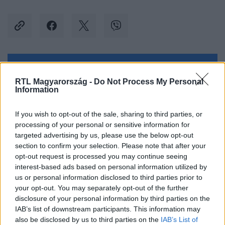
Kövess minket, és értesülj a friss hírekről a
RTL Magyarország -
Do Not Process My Personal
Facebookon is!
Information
Követem
If you wish to opt-out of the sale, sharing to third parties, or
processing of your personal or sensitive information for
targeted advertising by us, please use the below opt-out
section to confirm your selection. Please note that after your
opt-out request is processed you may continue seeing
interest-based ads based on personal information utilized by
us or personal information disclosed to third parties prior to
#
CELEBKLUB
#
RTL
#
RTL KLUB
your opt-out. You may separately opt-out of the further
#
KARDOS ESZTER
#
EVA LONGORIA
#
KAPÓCS ZSÓKA
disclosure of your personal information by third parties on the
IAB’s list of downstream participants. This information may
#
KARDASHIAN
#
FÖLDES ESZTER
#
FARKASHÁZI RÉKA
also be disclosed by us to third parties on the
IAB’s List of