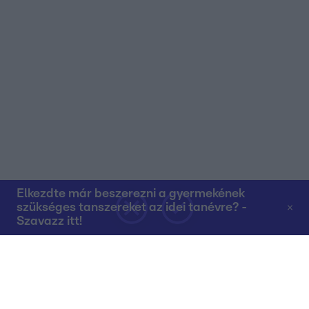
Elkezdte már beszerezni a gyermekének
szükséges tanszereket az idei tanévre? -
Szavazz itt!