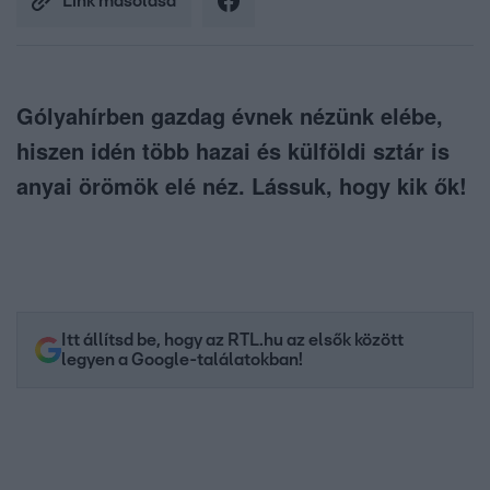
Link másolása
Gólyahírben gazdag évnek nézünk elébe,
hiszen idén több hazai és külföldi sztár is
anyai örömök elé néz. Lássuk, hogy kik ők!
Itt állítsd be, hogy az RTL.hu az elsők között
legyen a Google-találatokban!