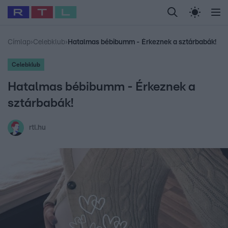
Legfrissebb
RTL Híradó
Fókusz
Sztárhírek
Randi
Celeb vagyok, me
#
Babits Marcella
#
Szellő István
#
Most Wanted
#
Gallusz Niko
Címlap
›
Celebklub
›
Hatalmas bébibumm - Érkeznek a sztárbabák!
Celebklub
Hatalmas bébibumm - Érkeznek a
sztárbabák!
rtl.hu